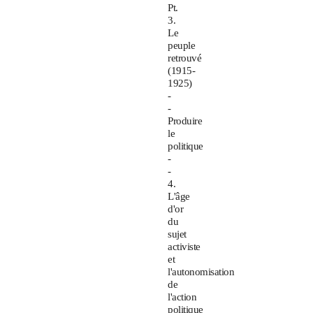
Pt.
3.
Le
peuple
retrouvé
(1915-
1925)
-
-
Produire
le
politique
-
-
4.
L'âge
d'or
du
sujet
activiste
et
l'autonomisation
de
l'action
politique