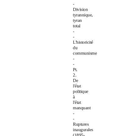
-
Division
tyrannique,
tyran
total
-
-
L'historicité
du
communisme
-
-
Pt.
2.
De
l'état
politique
à
l'état
manquant
-
-
Ruptures
inaugurales
(1895-