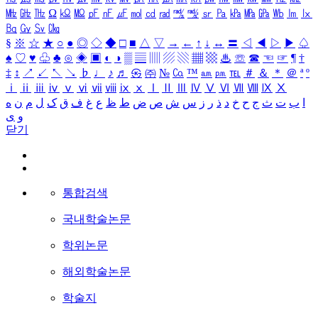
㎒
㎓
㎔
Ω
㏀
㏁
㎊
㎋
㎌
㏖
㏅
㎭
㎮
㎯
㏛
㎩
㎪
㎫
㎬
㏝
㏐
㏓
㏃
㏉
㏜
㏆
§
※
☆
★
○
●
◎
◇
◆
□
■
△
▽
→
←
↑
↓
↔
〓
◁
◀
▷
▶
♤
♠
♡
♥
♧
♣
⊙
◈
▣
◐
◑
▒
▤
▥
▨
▧
▦
▩
♨
☏
☎
☜
☞
¶
†
‡
↕
↗
↙
↖
↘
♭
♩
♪
♬
㉿
㈜
№
㏇
™
㏂
㏘
℡
＃
＆
＊
＠
ª
º
ⅰ
ⅱ
ⅲ
ⅳ
ⅴ
ⅵ
ⅶ
ⅷ
ⅸ
ⅹ
Ⅰ
Ⅱ
Ⅲ
Ⅳ
Ⅴ
Ⅵ
Ⅶ
Ⅷ
Ⅸ
Ⅹ
ا
ب
ت
ث
ج
ح
خ
د
ذ
ر
ز
س
ش
ص
ض
ط
ظ
ع
غ
ف
ق
ک
ل
م
ن
ه
و
ی
닫기
통합검색
국내학술논문
학위논문
해외학술논문
학술지