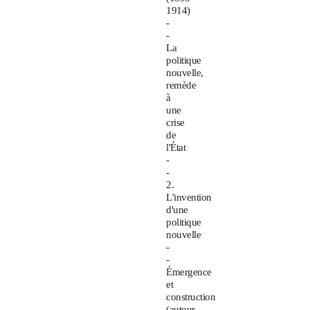
1914)
-
-
La
politique
nouvelle,
remède
à
une
crise
de
l'État
-
-
2.
L'invention
d'une
politique
nouvelle
-
-
Émergence
et
construction
(autour