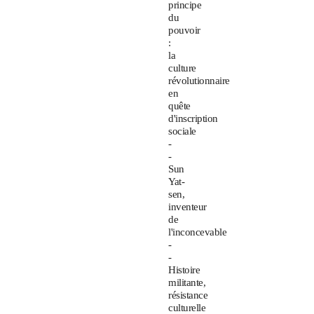
principe
du
pouvoir
:
la
culture
révolutionnaire
en
quête
d'inscription
sociale
-
-
Sun
Yat-
sen,
inventeur
de
l'inconcevable
-
-
Histoire
militante,
résistance
culturelle