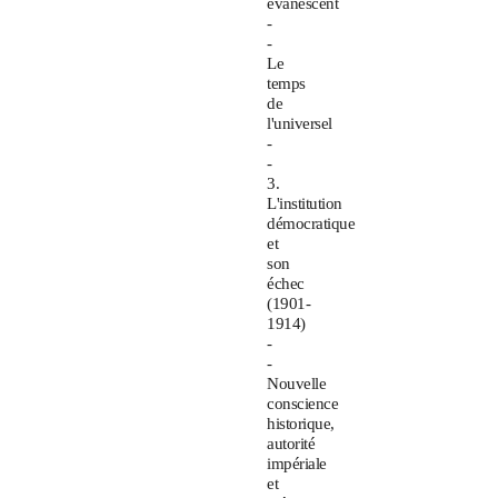
évanescent
-
-
Le
temps
de
l'universel
-
-
3.
L'institution
démocratique
et
son
échec
(1901-
1914)
-
-
Nouvelle
conscience
historique,
autorité
impériale
et