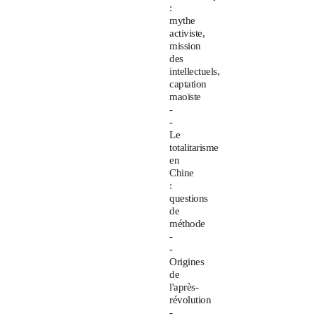
:
mythe
activiste,
mission
des
intellectuels,
captation
maoïste
-
-
Le
totalitarisme
en
Chine
:
questions
de
méthode
-
-
Origines
de
l'après-
révolution
-