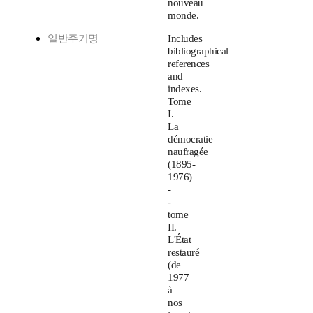
nouveau
monde.
일반주기명
Includes
bibliographical
references
and
indexes.
Tome
I.
La
démocratie
naufragée
(1895-
1976)
-
-
tome
II.
L'État
restauré
(de
1977
à
nos