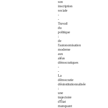
son
inscription
sociale
-
-
Travail
du
politique
:
de
l'autonomisation
moderne
aux
aléas
démocratiques
-
-
La
démocratie
désinstitutionnalisée
:
une
trajectoire
d'État
manquant