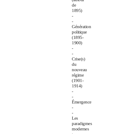
de
1895)
-
-
Génération
politique
(1895-
1900)
-
-
Crise(s)
du
nouveau
régime
(1901-
1914)
-
-
Émergence
-
-
Les
paradigmes
modernes