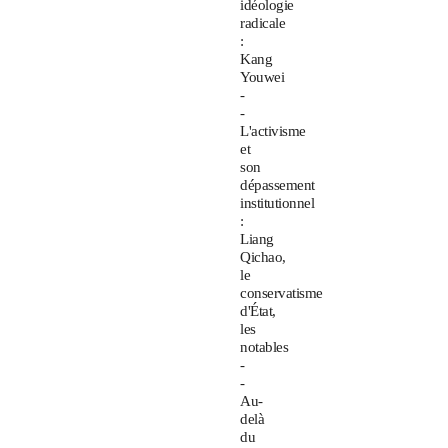
idéologie
radicale
:
Kang
Youwei
-
-
L'activisme
et
son
dépassement
institutionnel
:
Liang
Qichao,
le
conservatisme
d'État,
les
notables
-
-
Au-
delà
du