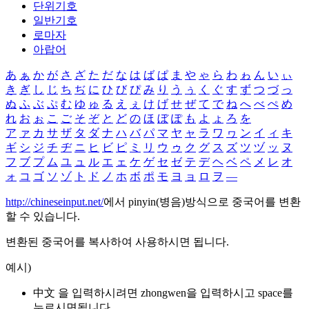
단위기호
일반기호
로마자
아랍어
あ
ぁ
か
が
さ
ざ
た
だ
な
は
ば
ぱ
ま
や
ゃ
ら
わ
ゎ
ん
い
ぃ
き
ぎ
し
じ
ち
ぢ
に
ひ
び
ぴ
み
り
う
ぅ
く
ぐ
す
ず
つ
づ
っ
ぬ
ふ
ぶ
ぷ
む
ゆ
ゅ
る
え
ぇ
け
げ
せ
ぜ
て
で
ね
へ
べ
ぺ
め
れ
お
ぉ
こ
ご
そ
ぞ
と
ど
の
ほ
ぼ
ぽ
も
よ
ょ
ろ
を
ア
ァ
カ
サ
ザ
タ
ダ
ナ
ハ
バ
パ
マ
ヤ
ャ
ラ
ワ
ヮ
ン
イ
ィ
キ
ギ
シ
ジ
チ
ヂ
ニ
ヒ
ビ
ピ
ミ
リ
ウ
ゥ
ク
グ
ス
ズ
ツ
ヅ
ッ
ヌ
フ
ブ
プ
ム
ユ
ュ
ル
エ
ェ
ケ
ゲ
セ
ゼ
テ
デ
ヘ
ベ
ペ
メ
レ
オ
ォ
コ
ゴ
ソ
ゾ
ト
ド
ノ
ホ
ボ
ポ
モ
ヨ
ョ
ロ
ヲ
―
http://chineseinput.net/
에서 pinyin(병음)방식으로 중국어를 변환
할 수 있습니다.
변환된 중국어를 복사하여 사용하시면 됩니다.
예시)
中文 을 입력하시려면
zhongwen
을 입력하시고 space를
누르시면됩니다.