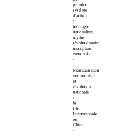
premier
système
d'action
:
idéologie
nationaliste,
mythe
révolutionnaire,
inscription
cantonaise
-
-
Mondialisation
communiste
et
révolution
nationale
:
la
IIIe
Internationale
en
Chine
-
-