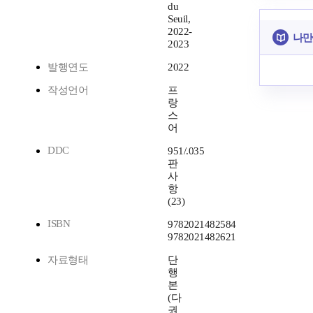
du
Seuil,
2022-
나만
2023
발행연도
2022
작성언어
프
랑
스
어
DDC
951/.035
판
사
항
(23)
ISBN
9782021482584
9782021482621
자료형태
단
행
본
(다
권