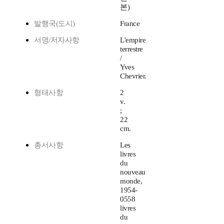
본)
발행국(도시)
France
서명/저자사항
L'empire
terrestre
/
Yves
Chevrier.
형태사항
2
v.
;
22
cm.
총서사항
Les
livres
du
nouveau
monde,
1954-
0558
livres
du