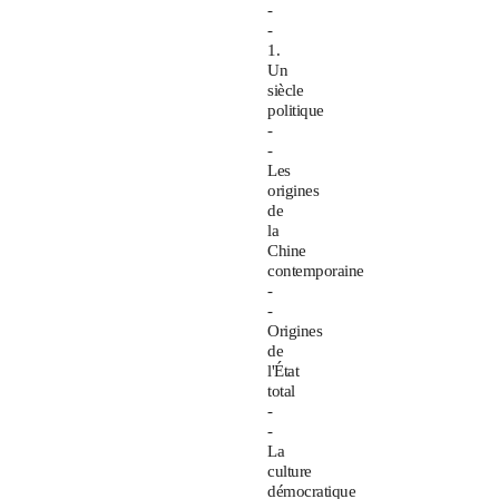
-
-
1.
Un
siècle
politique
-
-
Les
origines
de
la
Chine
contemporaine
-
-
Origines
de
l'État
total
-
-
La
culture
démocratique