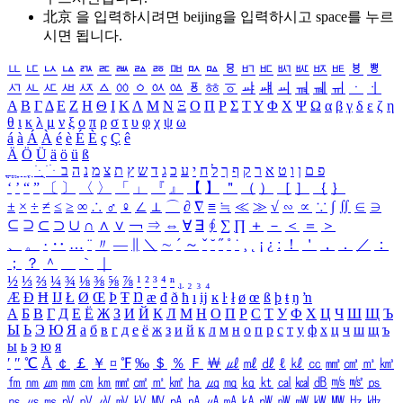
北京 을 입력하시려면
beijing
을 입력하시고 space를 누르
시면 됩니다.
ㅥ
ㅦ
ㅧ
ㅨ
ㅩ
ㅪ
ㅫ
ㅬ
ㅭ
ㅮ
ㅯ
ㅰ
ㅱ
ㅲ
ㅳ
ㅴ
ㅵ
ㅶ
ㅷ
ㅸ
ㅹ
ㅺ
ㅻ
ㅼ
ㅽ
ㅾ
ㅿ
ㆀ
ㆁ
ㆂ
ㆃ
ㆄ
ㆅ
ㆆ
ㆇ
ㆈ
ㆉ
ㆊ
ㆋ
ㆌ
ㆍ
ㆎ
Α
Β
Γ
Δ
Ε
Ζ
Η
Θ
Ι
Κ
Λ
Μ
Ν
Ξ
Ο
Π
Ρ
Σ
Τ
Υ
Φ
Χ
Ψ
Ω
α
β
γ
δ
ε
ζ
η
θ
ι
κ
λ
μ
ν
ξ
ο
π
ρ
σ
τ
υ
φ
χ
ψ
ω
á
à
Á
À
é
è
É
È
ç
Ç
ê
Ä
Ö
Ü
ä
ö
ü
ß
ְ
ֳ
ֲ
ֱ
ָ
ַ
ֵ
ֶ
ִ
ֹ
ּ
ֻ
ׂ
ׁ
ּ
ב
ה
נ
מ
צ
ת
ץ
ש
ד
ג
כ
ע
י
ח
ל
ך
ף
ק
ר
א
ט
ו
ן
ם
פ
‘
’
“
”
〔
〕
〈
〉
「
」
『
』
【
】
＂
（
）
［
］
｛
｝
±
×
÷
≠
≤
≥
∞
∴
♂
♀
∠
⊥
⌒
∂
∇
≡
≒
≪
≫
√
∽
∝
∵
∫
∬
∈
∋
⊆
⊇
⊂
⊃
∪
∩
∧
∨
￢
⇒
⇔
∀
∃
∮
∑
∏
＋
－
＜
＝
＞
、
。
·
‥
…
¨
〃
―
∥
＼
∼
´
～
ˇ
˘
˝
˚
˙
¸
˛
¡
¿
ː
！
＇
，
．
／
：
；
？
＾
＿
｀
｜
½
⅓
⅔
¼
¾
⅛
⅜
⅝
⅞
¹
²
³
⁴
ⁿ
₁
₂
₃
₄
Æ
Ð
Ħ
Ĳ
Ł
Ø
Œ
Þ
Ŧ
Ŋ
æ
đ
ð
ħ
ı
ĳ
ĸ
ŀ
ł
ø
œ
ß
þ
ŧ
ŋ
ŉ
А
Б
В
Г
Д
Е
Ё
Ж
З
И
Й
К
Л
М
Н
О
П
Р
С
Т
У
Ф
Х
Ц
Ч
Ш
Щ
Ъ
Ы
Ь
Э
Ю
Я
а
б
в
г
д
е
ё
ж
з
и
й
к
л
м
н
о
п
р
с
т
у
ф
х
ц
ч
ш
щ
ъ
ы
ь
э
ю
я
′
″
℃
Å
￠
￡
￥
¤
℉
‰
＄
％
Ｆ
￦
㎕
㎖
㎗
ℓ
㎘
㏄
㎣
㎤
㎥
㎦
㎙
㎚
㎛
㎜
㎝
㎞
㎟
㎠
㎡
㎢
㏊
㎍
㎎
㎏
㏏
㎈
㎉
㏈
㎧
㎨
㎰
㎱
㎲
㎳
㎴
㎵
㎶
㎷
㎸
㎹
㎀
㎁
㎂
㎃
㎄
㎺
㎻
㎽
㎾
㎿
㎐
㎑