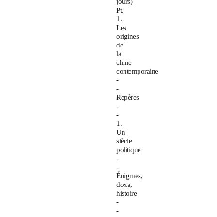
jours)
Pt.
1.
Les
origines
de
la
chine
contemporaine
-
-
Repères
-
-
1.
Un
siècle
politique
-
-
Énigmes,
doxa,
histoire
-
-