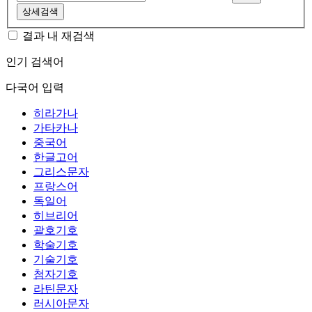
상세검색
결과 내 재검색
인기 검색어
다국어 입력
히라가나
가타카나
중국어
한글고어
그리스문자
프랑스어
독일어
히브리어
괄호기호
학술기호
기술기호
첨자기호
라틴문자
러시아문자