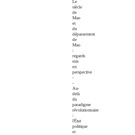
Le
siècle
de
Mao
et
du
dépassement
de
Mao
:
regards
mis
en
perspective
-
-
Au-
delà
du
paradigme
révolutionnaire
:
l'État
politique
et