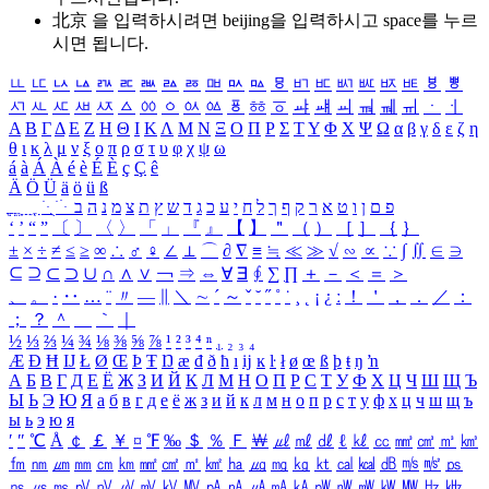
北京 을 입력하시려면
beijing
을 입력하시고 space를 누르
시면 됩니다.
ㅥ
ㅦ
ㅧ
ㅨ
ㅩ
ㅪ
ㅫ
ㅬ
ㅭ
ㅮ
ㅯ
ㅰ
ㅱ
ㅲ
ㅳ
ㅴ
ㅵ
ㅶ
ㅷ
ㅸ
ㅹ
ㅺ
ㅻ
ㅼ
ㅽ
ㅾ
ㅿ
ㆀ
ㆁ
ㆂ
ㆃ
ㆄ
ㆅ
ㆆ
ㆇ
ㆈ
ㆉ
ㆊ
ㆋ
ㆌ
ㆍ
ㆎ
Α
Β
Γ
Δ
Ε
Ζ
Η
Θ
Ι
Κ
Λ
Μ
Ν
Ξ
Ο
Π
Ρ
Σ
Τ
Υ
Φ
Χ
Ψ
Ω
α
β
γ
δ
ε
ζ
η
θ
ι
κ
λ
μ
ν
ξ
ο
π
ρ
σ
τ
υ
φ
χ
ψ
ω
á
à
Á
À
é
è
É
È
ç
Ç
ê
Ä
Ö
Ü
ä
ö
ü
ß
ְ
ֳ
ֲ
ֱ
ָ
ַ
ֵ
ֶ
ִ
ֹ
ּ
ֻ
ׂ
ׁ
ּ
ב
ה
נ
מ
צ
ת
ץ
ש
ד
ג
כ
ע
י
ח
ל
ך
ף
ק
ר
א
ט
ו
ן
ם
פ
‘
’
“
”
〔
〕
〈
〉
「
」
『
』
【
】
＂
（
）
［
］
｛
｝
±
×
÷
≠
≤
≥
∞
∴
♂
♀
∠
⊥
⌒
∂
∇
≡
≒
≪
≫
√
∽
∝
∵
∫
∬
∈
∋
⊆
⊇
⊂
⊃
∪
∩
∧
∨
￢
⇒
⇔
∀
∃
∮
∑
∏
＋
－
＜
＝
＞
、
。
·
‥
…
¨
〃
―
∥
＼
∼
´
～
ˇ
˘
˝
˚
˙
¸
˛
¡
¿
ː
！
＇
，
．
／
：
；
？
＾
＿
｀
｜
½
⅓
⅔
¼
¾
⅛
⅜
⅝
⅞
¹
²
³
⁴
ⁿ
₁
₂
₃
₄
Æ
Ð
Ħ
Ĳ
Ł
Ø
Œ
Þ
Ŧ
Ŋ
æ
đ
ð
ħ
ı
ĳ
ĸ
ŀ
ł
ø
œ
ß
þ
ŧ
ŋ
ŉ
А
Б
В
Г
Д
Е
Ё
Ж
З
И
Й
К
Л
М
Н
О
П
Р
С
Т
У
Ф
Х
Ц
Ч
Ш
Щ
Ъ
Ы
Ь
Э
Ю
Я
а
б
в
г
д
е
ё
ж
з
и
й
к
л
м
н
о
п
р
с
т
у
ф
х
ц
ч
ш
щ
ъ
ы
ь
э
ю
я
′
″
℃
Å
￠
￡
￥
¤
℉
‰
＄
％
Ｆ
￦
㎕
㎖
㎗
ℓ
㎘
㏄
㎣
㎤
㎥
㎦
㎙
㎚
㎛
㎜
㎝
㎞
㎟
㎠
㎡
㎢
㏊
㎍
㎎
㎏
㏏
㎈
㎉
㏈
㎧
㎨
㎰
㎱
㎲
㎳
㎴
㎵
㎶
㎷
㎸
㎹
㎀
㎁
㎂
㎃
㎄
㎺
㎻
㎽
㎾
㎿
㎐
㎑