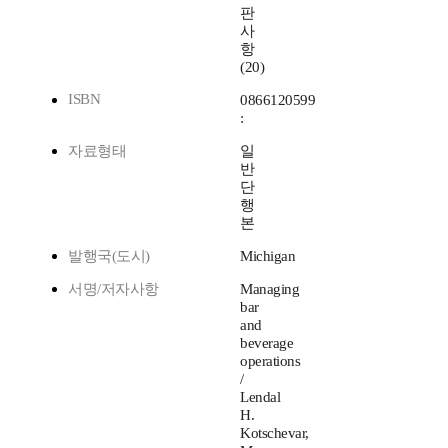
판
사
항
(20)
ISBN
0866120599
:
자료형태
일
반
단
행
본
발행국(도시)
Michigan
서명/저자사항
Managing
bar
and
beverage
operations
/
Lendal
H.
Kotschevar,