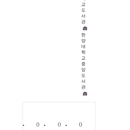
교
도
서
관
한
양
대
학
교
중
앙
도
서
관
0
0
0