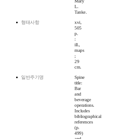
Mary
L.
Tanke.
형태사항
xvi,
505
p.
:
ill.,
maps
;
29
cm.
일반주기명
Spine
title:
Bar
and
beverage
operations.
Includes
bibliographical
references
(p.
499)
and