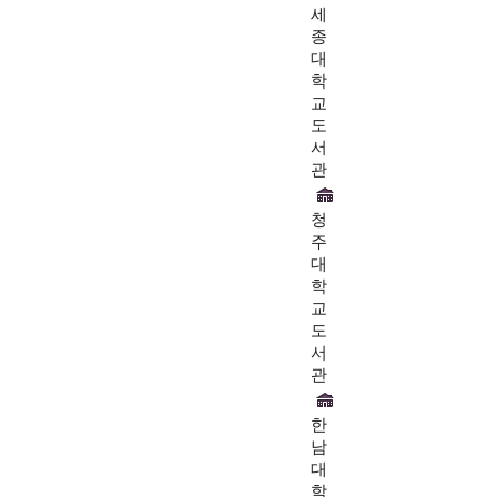
세
종
대
학
교
도
서
관
청
주
대
학
교
도
서
관
한
남
대
학