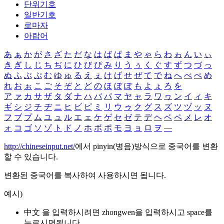
단위기호
일반기호
로마자
아랍어
あ
ぁ
か
が
さ
ざ
た
だ
な
は
ば
ぱ
ま
や
ゃ
ら
わ
ゎ
ん
い
ぃ
き
ぎ
し
じ
ち
ぢ
に
ひ
び
ぴ
み
り
う
ぅ
く
ぐ
す
ず
つ
づ
っ
ぬ
ふ
ぶ
ぷ
む
ゆ
ゅ
る
え
ぇ
け
げ
せ
ぜ
て
で
ね
へ
べ
ぺ
め
れ
お
ぉ
こ
ご
そ
ぞ
と
ど
の
ほ
ぼ
ぽ
も
よ
ょ
ろ
を
ア
ァ
カ
サ
ザ
タ
ダ
ナ
ハ
バ
パ
マ
ヤ
ャ
ラ
ワ
ヮ
ン
イ
ィ
キ
ギ
シ
ジ
チ
ヂ
ニ
ヒ
ビ
ピ
ミ
リ
ウ
ゥ
ク
グ
ス
ズ
ツ
ヅ
ッ
ヌ
フ
ブ
プ
ム
ユ
ュ
ル
エ
ェ
ケ
ゲ
セ
ゼ
テ
デ
ヘ
ベ
ペ
メ
レ
オ
ォ
コ
ゴ
ソ
ゾ
ト
ド
ノ
ホ
ボ
ポ
モ
ヨ
ョ
ロ
ヲ
―
http://chineseinput.net/
에서 pinyin(병음)방식으로 중국어를 변환
할 수 있습니다.
변환된 중국어를 복사하여 사용하시면 됩니다.
예시)
中文 을 입력하시려면
zhongwen
을 입력하시고 space를
누르시면됩니다.