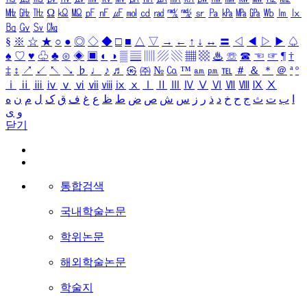
㎒
㎓
㎔
Ω
㏀
㏁
㎊
㎋
㎌
㏖
㏅
㎭
㎮
㎯
㏛
㎩
㎪
㎫
㎬
㏝
㏐
㏓
㏃
㏉
㏜
㏆
§
※
☆
★
○
●
◎
◇
◆
□
■
△
▽
→
←
↑
↓
↔
〓
◁
◀
▷
▶
♤
♠
♡
♥
♧
♣
⊙
◈
▣
◐
◑
▒
▤
▥
▨
▧
▦
▩
♨
☏
☎
☜
☞
¶
†
‡
↕
↗
↙
↖
↘
♭
♩
♪
♬
㉿
㈜
№
㏇
™
㏂
㏘
℡
＃
＆
＊
＠
ª
º
ⅰ
ⅱ
ⅲ
ⅳ
ⅴ
ⅵ
ⅶ
ⅷ
ⅸ
ⅹ
Ⅰ
Ⅱ
Ⅲ
Ⅳ
Ⅴ
Ⅵ
Ⅶ
Ⅷ
Ⅸ
Ⅹ
ا
ب
ت
ث
ج
ح
خ
د
ذ
ر
ز
س
ش
ص
ض
ط
ظ
ع
غ
ف
ق
ک
ل
م
ن
ه
و
ی
닫기
통합검색
국내학술논문
학위논문
해외학술논문
학술지