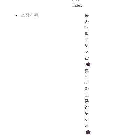
index.
소장기관
동
아
대
학
교
도
서
관
동
의
대
학
교
중
앙
도
서
관