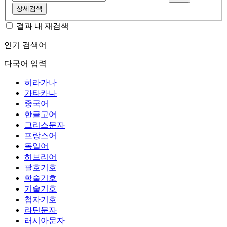
상세검색
결과 내 재검색
인기 검색어
다국어 입력
히라가나
가타카나
중국어
한글고어
그리스문자
프랑스어
독일어
히브리어
괄호기호
학술기호
기술기호
첨자기호
라틴문자
러시아문자