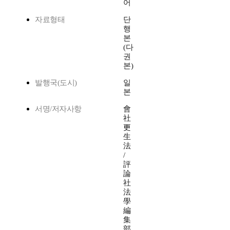
어
자료형태
단
행
본
(다
권
본)
발행국(도시)
일
본
서명/저자사항
會
社
更
生
法
/
評
論
社
法
學
編
集
部