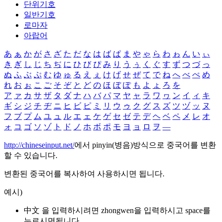
단위기호
일반기호
로마자
아랍어
あ
ぁ
か
が
さ
ざ
た
だ
な
は
ば
ぱ
ま
や
ゃ
ら
わ
ゎ
ん
い
ぃ
き
ぎ
し
じ
ち
ぢ
に
ひ
び
ぴ
み
り
う
ぅ
く
ぐ
す
ず
つ
づ
っ
ぬ
ふ
ぶ
ぷ
む
ゆ
ゅ
る
え
ぇ
け
げ
せ
ぜ
て
で
ね
へ
べ
ぺ
め
れ
お
ぉ
こ
ご
そ
ぞ
と
ど
の
ほ
ぼ
ぽ
も
よ
ょ
ろ
を
ア
ァ
カ
サ
ザ
タ
ダ
ナ
ハ
バ
パ
マ
ヤ
ャ
ラ
ワ
ヮ
ン
イ
ィ
キ
ギ
シ
ジ
チ
ヂ
ニ
ヒ
ビ
ピ
ミ
リ
ウ
ゥ
ク
グ
ス
ズ
ツ
ヅ
ッ
ヌ
フ
ブ
プ
ム
ユ
ュ
ル
エ
ェ
ケ
ゲ
セ
ゼ
テ
デ
ヘ
ベ
ペ
メ
レ
オ
ォ
コ
ゴ
ソ
ゾ
ト
ド
ノ
ホ
ボ
ポ
モ
ヨ
ョ
ロ
ヲ
―
http://chineseinput.net/
에서 pinyin(병음)방식으로 중국어를 변환
할 수 있습니다.
변환된 중국어를 복사하여 사용하시면 됩니다.
예시)
中文 을 입력하시려면
zhongwen
을 입력하시고 space를
누르시면됩니다.