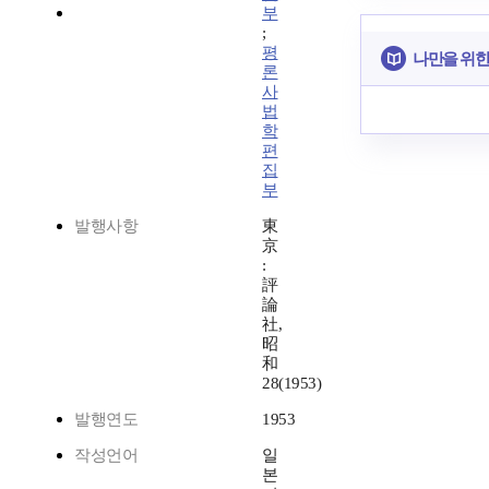
부
;
평
나만을 위한
론
사
법
학
편
집
부
발행사항
東
京
:
評
論
社,
昭
和
28(1953)
발행연도
1953
작성언어
일
본