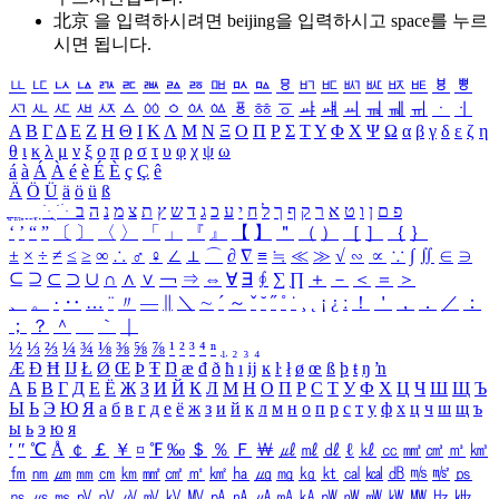
北京 을 입력하시려면
beijing
을 입력하시고 space를 누르
시면 됩니다.
ㅥ
ㅦ
ㅧ
ㅨ
ㅩ
ㅪ
ㅫ
ㅬ
ㅭ
ㅮ
ㅯ
ㅰ
ㅱ
ㅲ
ㅳ
ㅴ
ㅵ
ㅶ
ㅷ
ㅸ
ㅹ
ㅺ
ㅻ
ㅼ
ㅽ
ㅾ
ㅿ
ㆀ
ㆁ
ㆂ
ㆃ
ㆄ
ㆅ
ㆆ
ㆇ
ㆈ
ㆉ
ㆊ
ㆋ
ㆌ
ㆍ
ㆎ
Α
Β
Γ
Δ
Ε
Ζ
Η
Θ
Ι
Κ
Λ
Μ
Ν
Ξ
Ο
Π
Ρ
Σ
Τ
Υ
Φ
Χ
Ψ
Ω
α
β
γ
δ
ε
ζ
η
θ
ι
κ
λ
μ
ν
ξ
ο
π
ρ
σ
τ
υ
φ
χ
ψ
ω
á
à
Á
À
é
è
É
È
ç
Ç
ê
Ä
Ö
Ü
ä
ö
ü
ß
ְ
ֳ
ֲ
ֱ
ָ
ַ
ֵ
ֶ
ִ
ֹ
ּ
ֻ
ׂ
ׁ
ּ
ב
ה
נ
מ
צ
ת
ץ
ש
ד
ג
כ
ע
י
ח
ל
ך
ף
ק
ר
א
ט
ו
ן
ם
פ
‘
’
“
”
〔
〕
〈
〉
「
」
『
』
【
】
＂
（
）
［
］
｛
｝
±
×
÷
≠
≤
≥
∞
∴
♂
♀
∠
⊥
⌒
∂
∇
≡
≒
≪
≫
√
∽
∝
∵
∫
∬
∈
∋
⊆
⊇
⊂
⊃
∪
∩
∧
∨
￢
⇒
⇔
∀
∃
∮
∑
∏
＋
－
＜
＝
＞
、
。
·
‥
…
¨
〃
―
∥
＼
∼
´
～
ˇ
˘
˝
˚
˙
¸
˛
¡
¿
ː
！
＇
，
．
／
：
；
？
＾
＿
｀
｜
½
⅓
⅔
¼
¾
⅛
⅜
⅝
⅞
¹
²
³
⁴
ⁿ
₁
₂
₃
₄
Æ
Ð
Ħ
Ĳ
Ł
Ø
Œ
Þ
Ŧ
Ŋ
æ
đ
ð
ħ
ı
ĳ
ĸ
ŀ
ł
ø
œ
ß
þ
ŧ
ŋ
ŉ
А
Б
В
Г
Д
Е
Ё
Ж
З
И
Й
К
Л
М
Н
О
П
Р
С
Т
У
Ф
Х
Ц
Ч
Ш
Щ
Ъ
Ы
Ь
Э
Ю
Я
а
б
в
г
д
е
ё
ж
з
и
й
к
л
м
н
о
п
р
с
т
у
ф
х
ц
ч
ш
щ
ъ
ы
ь
э
ю
я
′
″
℃
Å
￠
￡
￥
¤
℉
‰
＄
％
Ｆ
￦
㎕
㎖
㎗
ℓ
㎘
㏄
㎣
㎤
㎥
㎦
㎙
㎚
㎛
㎜
㎝
㎞
㎟
㎠
㎡
㎢
㏊
㎍
㎎
㎏
㏏
㎈
㎉
㏈
㎧
㎨
㎰
㎱
㎲
㎳
㎴
㎵
㎶
㎷
㎸
㎹
㎀
㎁
㎂
㎃
㎄
㎺
㎻
㎽
㎾
㎿
㎐
㎑