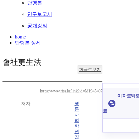
단행본
연구보고서
공개강의
home
단행본 상세
會社更生法
한글로보기
https://www.riss.kr/link?id=M1945407
이 자료와 함
저자
평
론
료
사
법
학
편
집