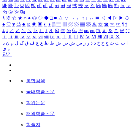
㎒
㎓
㎔
Ω
㏀
㏁
㎊
㎋
㎌
㏖
㏅
㎭
㎮
㎯
㏛
㎩
㎪
㎫
㎬
㏝
㏐
㏓
㏃
㏉
㏜
㏆
§
※
☆
★
○
●
◎
◇
◆
□
■
△
▽
→
←
↑
↓
↔
〓
◁
◀
▷
▶
♤
♠
♡
♥
♧
♣
⊙
◈
▣
◐
◑
▒
▤
▥
▨
▧
▦
▩
♨
☏
☎
☜
☞
¶
†
‡
↕
↗
↙
↖
↘
♭
♩
♪
♬
㉿
㈜
№
㏇
™
㏂
㏘
℡
＃
＆
＊
＠
ª
º
ⅰ
ⅱ
ⅲ
ⅳ
ⅴ
ⅵ
ⅶ
ⅷ
ⅸ
ⅹ
Ⅰ
Ⅱ
Ⅲ
Ⅳ
Ⅴ
Ⅵ
Ⅶ
Ⅷ
Ⅸ
Ⅹ
ا
ب
ت
ث
ج
ح
خ
د
ذ
ر
ز
س
ش
ص
ض
ط
ظ
ع
غ
ف
ق
ک
ل
م
ن
ه
و
ی
닫기
통합검색
국내학술논문
학위논문
해외학술논문
학술지