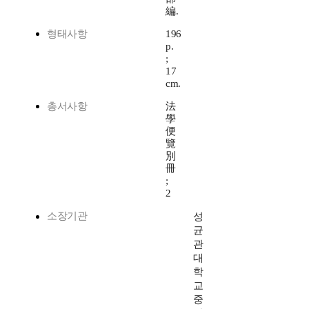
編.
형태사항
196
p.
;
17
cm.
총서사항
法
學
便
覽
別
冊
;
2
소장기관
성
균
관
대
학
교
중