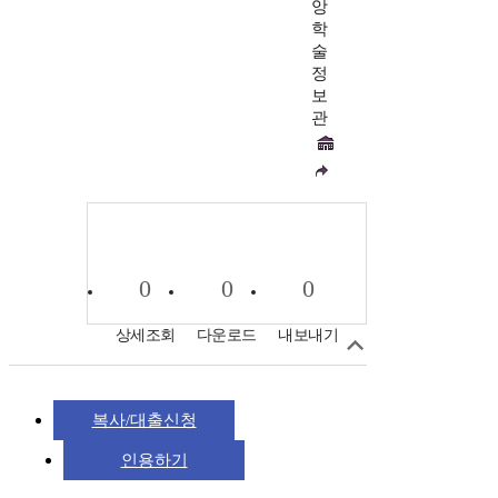
앙
학
술
정
보
관
0
0
0
상세조회
다운로드
내보내기
복사/대출신청
인용하기