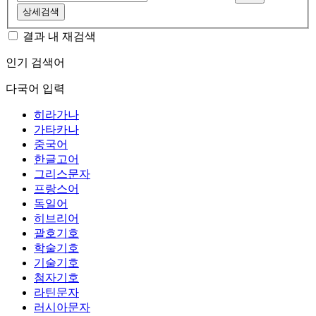
상세검색
결과 내 재검색
인기 검색어
다국어 입력
히라가나
가타카나
중국어
한글고어
그리스문자
프랑스어
독일어
히브리어
괄호기호
학술기호
기술기호
첨자기호
라틴문자
러시아문자