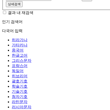
상세검색
결과 내 재검색
인기 검색어
다국어 입력
히라가나
가타카나
중국어
한글고어
그리스문자
프랑스어
독일어
히브리어
괄호기호
학술기호
기술기호
첨자기호
라틴문자
러시아문자