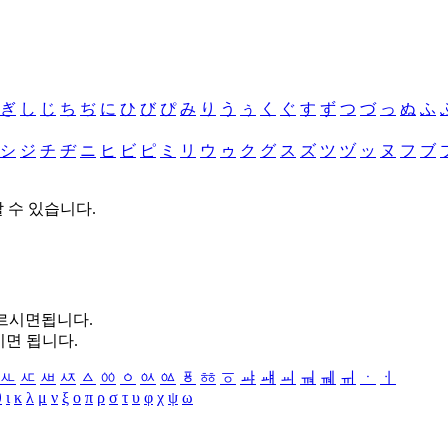
ぎ
し
じ
ち
ぢ
に
ひ
び
ぴ
み
り
う
ぅ
く
ぐ
す
ず
つ
づ
っ
ぬ
ふ
シ
ジ
チ
ヂ
ニ
ヒ
ビ
ピ
ミ
リ
ウ
ゥ
ク
グ
ス
ズ
ツ
ヅ
ッ
ヌ
フ
ブ
할 수 있습니다.
누르시면됩니다.
시면 됩니다.
ㅻ
ㅼ
ㅽ
ㅾ
ㅿ
ㆀ
ㆁ
ㆂ
ㆃ
ㆄ
ㆅ
ㆆ
ㆇ
ㆈ
ㆉ
ㆊ
ㆋ
ㆌ
ㆍ
ㆎ
θ
ι
κ
λ
μ
ν
ξ
ο
π
ρ
σ
τ
υ
φ
χ
ψ
ω