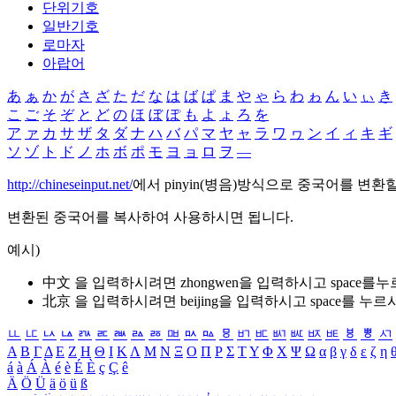
단위기호
일반기호
로마자
아랍어
あ
ぁ
か
が
さ
ざ
た
だ
な
は
ば
ぱ
ま
や
ゃ
ら
わ
ゎ
ん
い
ぃ
き
こ
ご
そ
ぞ
と
ど
の
ほ
ぼ
ぽ
も
よ
ょ
ろ
を
ア
ァ
カ
サ
ザ
タ
ダ
ナ
ハ
バ
パ
マ
ヤ
ャ
ラ
ワ
ヮ
ン
イ
ィ
キ
ギ
ソ
ゾ
ト
ド
ノ
ホ
ボ
ポ
モ
ヨ
ョ
ロ
ヲ
―
http://chineseinput.net/
에서 pinyin(병음)방식으로 중국어를 변환
변환된 중국어를 복사하여 사용하시면 됩니다.
예시)
中文 을 입력하시려면
zhongwen
을 입력하시고 space를
北京 을 입력하시려면
beijing
을 입력하시고 space를 누르
ㅥ
ㅦ
ㅧ
ㅨ
ㅩ
ㅪ
ㅫ
ㅬ
ㅭ
ㅮ
ㅯ
ㅰ
ㅱ
ㅲ
ㅳ
ㅴ
ㅵ
ㅶ
ㅷ
ㅸ
ㅹ
ㅺ
Α
Β
Γ
Δ
Ε
Ζ
Η
Θ
Ι
Κ
Λ
Μ
Ν
Ξ
Ο
Π
Ρ
Σ
Τ
Υ
Φ
Χ
Ψ
Ω
α
β
γ
δ
ε
ζ
η
á
à
Á
À
é
è
É
È
ç
Ç
ê
Ä
Ö
Ü
ä
ö
ü
ß