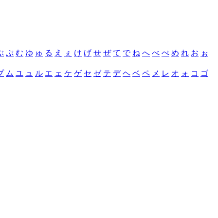
ぶ
ぷ
む
ゆ
ゅ
る
え
ぇ
け
げ
せ
ぜ
て
で
ね
へ
べ
ぺ
め
れ
お
ぉ
プ
ム
ユ
ュ
ル
エ
ェ
ケ
ゲ
セ
ゼ
テ
デ
ヘ
ベ
ペ
メ
レ
オ
ォ
コ
ゴ