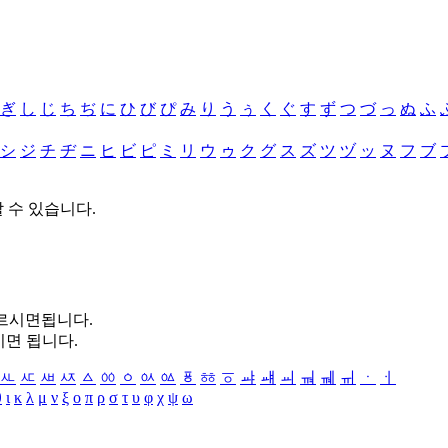
ぎ
し
じ
ち
ぢ
に
ひ
び
ぴ
み
り
う
ぅ
く
ぐ
す
ず
つ
づ
っ
ぬ
ふ
シ
ジ
チ
ヂ
ニ
ヒ
ビ
ピ
ミ
リ
ウ
ゥ
ク
グ
ス
ズ
ツ
ヅ
ッ
ヌ
フ
ブ
할 수 있습니다.
누르시면됩니다.
시면 됩니다.
ㅻ
ㅼ
ㅽ
ㅾ
ㅿ
ㆀ
ㆁ
ㆂ
ㆃ
ㆄ
ㆅ
ㆆ
ㆇ
ㆈ
ㆉ
ㆊ
ㆋ
ㆌ
ㆍ
ㆎ
θ
ι
κ
λ
μ
ν
ξ
ο
π
ρ
σ
τ
υ
φ
χ
ψ
ω