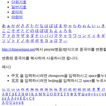
단위기호
일반기호
로마자
아랍어
あ
ぁ
か
が
さ
ざ
た
だ
な
は
ば
ぱ
ま
や
ゃ
ら
わ
ゎ
ん
い
ぃ
き
こ
ご
そ
ぞ
と
ど
の
ほ
ぼ
ぽ
も
よ
ょ
ろ
を
ア
ァ
カ
サ
ザ
タ
ダ
ナ
ハ
バ
パ
マ
ヤ
ャ
ラ
ワ
ヮ
ン
イ
ィ
キ
ギ
ソ
ゾ
ト
ド
ノ
ホ
ボ
ポ
モ
ヨ
ョ
ロ
ヲ
―
http://chineseinput.net/
에서 pinyin(병음)방식으로 중국어를 변환
변환된 중국어를 복사하여 사용하시면 됩니다.
예시)
中文 을 입력하시려면
zhongwen
을 입력하시고 space를
北京 을 입력하시려면
beijing
을 입력하시고 space를 누르
ㅥ
ㅦ
ㅧ
ㅨ
ㅩ
ㅪ
ㅫ
ㅬ
ㅭ
ㅮ
ㅯ
ㅰ
ㅱ
ㅲ
ㅳ
ㅴ
ㅵ
ㅶ
ㅷ
ㅸ
ㅹ
ㅺ
Α
Β
Γ
Δ
Ε
Ζ
Η
Θ
Ι
Κ
Λ
Μ
Ν
Ξ
Ο
Π
Ρ
Σ
Τ
Υ
Φ
Χ
Ψ
Ω
α
β
γ
δ
ε
ζ
η
á
à
Á
À
é
è
É
È
ç
Ç
ê
Ä
Ö
Ü
ä
ö
ü
ß