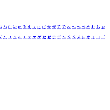
ぶ
ぷ
む
ゆ
ゅ
る
え
ぇ
け
げ
せ
ぜ
て
で
ね
へ
べ
ぺ
め
れ
お
ぉ
プ
ム
ユ
ュ
ル
エ
ェ
ケ
ゲ
セ
ゼ
テ
デ
ヘ
ベ
ペ
メ
レ
オ
ォ
コ
ゴ