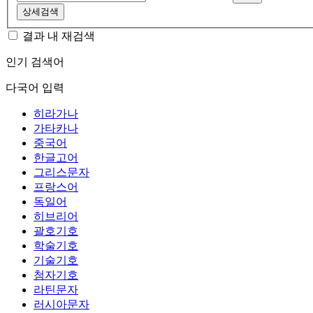
상세검색
결과 내 재검색
인기 검색어
다국어 입력
히라가나
가타카나
중국어
한글고어
그리스문자
프랑스어
독일어
히브리어
괄호기호
학술기호
기술기호
첨자기호
라틴문자
러시아문자