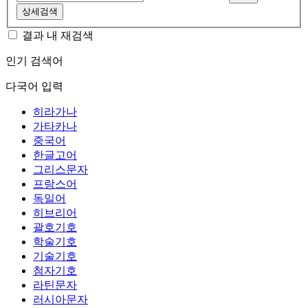
상세검색
결과 내 재검색
인기 검색어
다국어 입력
히라가나
가타카나
중국어
한글고어
그리스문자
프랑스어
독일어
히브리어
괄호기호
학술기호
기술기호
첨자기호
라틴문자
러시아문자