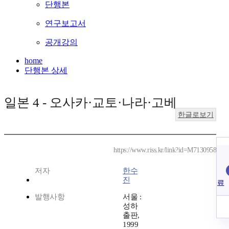
단행본
연구보고서
공개강의
home
단행본 상세
일본 4 - 오사카·교토·나라·고베
한글로보기
https://www.riss.kr/link?id=M7130958
저자
한수
진
료
발행사항
서울 :
성하
출판,
1999