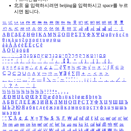
北京 을 입력하시려면
beijing
을 입력하시고 space를 누르
시면 됩니다.
ㅥ
ㅦ
ㅧ
ㅨ
ㅩ
ㅪ
ㅫ
ㅬ
ㅭ
ㅮ
ㅯ
ㅰ
ㅱ
ㅲ
ㅳ
ㅴ
ㅵ
ㅶ
ㅷ
ㅸ
ㅹ
ㅺ
ㅻ
ㅼ
ㅽ
ㅾ
ㅿ
ㆀ
ㆁ
ㆂ
ㆃ
ㆄ
ㆅ
ㆆ
ㆇ
ㆈ
ㆉ
ㆊ
ㆋ
ㆌ
ㆍ
ㆎ
Α
Β
Γ
Δ
Ε
Ζ
Η
Θ
Ι
Κ
Λ
Μ
Ν
Ξ
Ο
Π
Ρ
Σ
Τ
Υ
Φ
Χ
Ψ
Ω
α
β
γ
δ
ε
ζ
η
θ
ι
κ
λ
μ
ν
ξ
ο
π
ρ
σ
τ
υ
φ
χ
ψ
ω
á
à
Á
À
é
è
É
È
ç
Ç
ê
Ä
Ö
Ü
ä
ö
ü
ß
ְ
ֳ
ֲ
ֱ
ָ
ַ
ֵ
ֶ
ִ
ֹ
ּ
ֻ
ׂ
ׁ
ּ
ב
ה
נ
מ
צ
ת
ץ
ש
ד
ג
כ
ע
י
ח
ל
ך
ף
ק
ר
א
ט
ו
ן
ם
פ
‘
’
“
”
〔
〕
〈
〉
「
」
『
』
【
】
＂
（
）
［
］
｛
｝
±
×
÷
≠
≤
≥
∞
∴
♂
♀
∠
⊥
⌒
∂
∇
≡
≒
≪
≫
√
∽
∝
∵
∫
∬
∈
∋
⊆
⊇
⊂
⊃
∪
∩
∧
∨
￢
⇒
⇔
∀
∃
∮
∑
∏
＋
－
＜
＝
＞
、
。
·
‥
…
¨
〃
―
∥
＼
∼
´
～
ˇ
˘
˝
˚
˙
¸
˛
¡
¿
ː
！
＇
，
．
／
：
；
？
＾
＿
｀
｜
½
⅓
⅔
¼
¾
⅛
⅜
⅝
⅞
¹
²
³
⁴
ⁿ
₁
₂
₃
₄
Æ
Ð
Ħ
Ĳ
Ł
Ø
Œ
Þ
Ŧ
Ŋ
æ
đ
ð
ħ
ı
ĳ
ĸ
ŀ
ł
ø
œ
ß
þ
ŧ
ŋ
ŉ
А
Б
В
Г
Д
Е
Ё
Ж
З
И
Й
К
Л
М
Н
О
П
Р
С
Т
У
Ф
Х
Ц
Ч
Ш
Щ
Ъ
Ы
Ь
Э
Ю
Я
а
б
в
г
д
е
ё
ж
з
и
й
к
л
м
н
о
п
р
с
т
у
ф
х
ц
ч
ш
щ
ъ
ы
ь
э
ю
я
′
″
℃
Å
￠
￡
￥
¤
℉
‰
＄
％
Ｆ
￦
㎕
㎖
㎗
ℓ
㎘
㏄
㎣
㎤
㎥
㎦
㎙
㎚
㎛
㎜
㎝
㎞
㎟
㎠
㎡
㎢
㏊
㎍
㎎
㎏
㏏
㎈
㎉
㏈
㎧
㎨
㎰
㎱
㎲
㎳
㎴
㎵
㎶
㎷
㎸
㎹
㎀
㎁
㎂
㎃
㎄
㎺
㎻
㎽
㎾
㎿
㎐
㎑