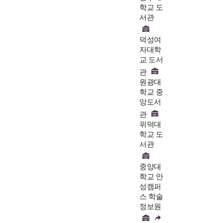
학교 도
서관
덕성여
자대학
교 도서
관
원광대
학교 중
앙도서
관
위덕대
학교 도
서관
중앙대
학교 안
성캠퍼
스 학술
정보원