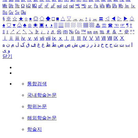
㎒
㎓
㎔
Ω
㏀
㏁
㎊
㎋
㎌
㏖
㏅
㎭
㎮
㎯
㏛
㎩
㎪
㎫
㎬
㏝
㏐
㏓
㏃
㏉
㏜
㏆
§
※
☆
★
○
●
◎
◇
◆
□
■
△
▽
→
←
↑
↓
↔
〓
◁
◀
▷
▶
♤
♠
♡
♥
♧
♣
⊙
◈
▣
◐
◑
▒
▤
▥
▨
▧
▦
▩
♨
☏
☎
☜
☞
¶
†
‡
↕
↗
↙
↖
↘
♭
♩
♪
♬
㉿
㈜
№
㏇
™
㏂
㏘
℡
＃
＆
＊
＠
ª
º
ⅰ
ⅱ
ⅲ
ⅳ
ⅴ
ⅵ
ⅶ
ⅷ
ⅸ
ⅹ
Ⅰ
Ⅱ
Ⅲ
Ⅳ
Ⅴ
Ⅵ
Ⅶ
Ⅷ
Ⅸ
Ⅹ
ا
ب
ت
ث
ج
ح
خ
د
ذ
ر
ز
س
ش
ص
ض
ط
ظ
ع
غ
ف
ق
ک
ل
م
ن
ه
و
ی
닫기
통합검색
국내학술논문
학위논문
해외학술논문
학술지