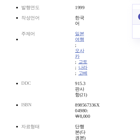
발행연도
1999
작성언어
한국
어
주제어
일본
여행
;
오사
카
;
교토
;
나라
;
고베
DDC
915.3
판사
항(21)
ISBN
898567336X
04980:
￦8,000
자료형태
단행
본(다
권본)