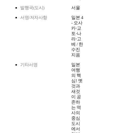
발행국(도시)
서울
서명/저자사항
일본 4
- 오사
카·교
토·나
라·고
베 / 한
수진
지음
기타서명
일본
여행
의 핵
심! 옛
것과
새것
이 공
존하
는 역
사의
중심
도시
에서