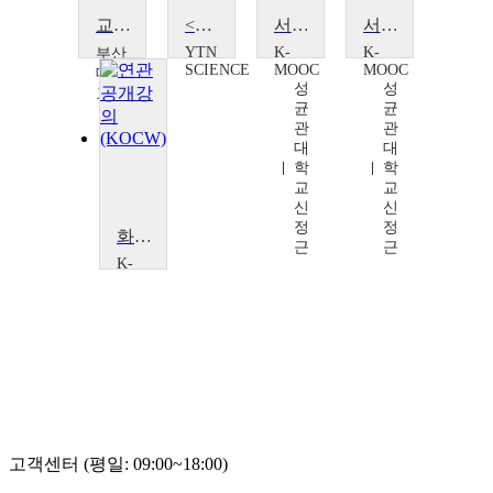
교토와 이즈미시키부
<한국사 探>나라의 기준을 세우다, 측량
서경, 덕의 나라를 향한 진군가
서경, 덕의 나라를 향한 진군가
YTN
K-
K-
부산
SCIENCE
MOOC
MOOC
대학
성
성
교
균
균
노
관
관
선
대
대
숙
학
학
교
교
신
신
정
정
화엄의 나라
근
근
K-
MOOC
동
국
대
학
교
K
학
술
확
고객센터 (평일: 09:00~18:00)
산