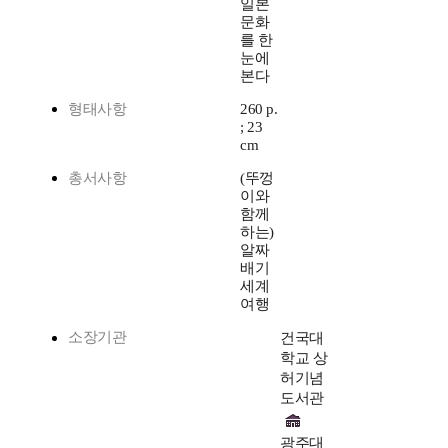
일본
문화
를 한
눈에
본다
형태사항
260 p.
; 23
cm
총서사항
(뚜껑
이와
함께
하는)
알짜
배기
세계
여행
소장기관
건국대
학교 상
허기념
도서관
광주대