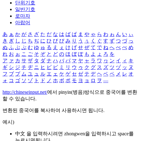
단위기호
일반기호
로마자
아랍어
あ
ぁ
か
が
さ
ざ
た
だ
な
は
ば
ぱ
ま
や
ゃ
ら
わ
ゎ
ん
い
ぃ
き
ぎ
し
じ
ち
ぢ
に
ひ
び
ぴ
み
り
う
ぅ
く
ぐ
す
ず
つ
づ
っ
ぬ
ふ
ぶ
ぷ
む
ゆ
ゅ
る
え
ぇ
け
げ
せ
ぜ
て
で
ね
へ
べ
ぺ
め
れ
お
ぉ
こ
ご
そ
ぞ
と
ど
の
ほ
ぼ
ぽ
も
よ
ょ
ろ
を
ア
ァ
カ
サ
ザ
タ
ダ
ナ
ハ
バ
パ
マ
ヤ
ャ
ラ
ワ
ヮ
ン
イ
ィ
キ
ギ
シ
ジ
チ
ヂ
ニ
ヒ
ビ
ピ
ミ
リ
ウ
ゥ
ク
グ
ス
ズ
ツ
ヅ
ッ
ヌ
フ
ブ
プ
ム
ユ
ュ
ル
エ
ェ
ケ
ゲ
セ
ゼ
テ
デ
ヘ
ベ
ペ
メ
レ
オ
ォ
コ
ゴ
ソ
ゾ
ト
ド
ノ
ホ
ボ
ポ
モ
ヨ
ョ
ロ
ヲ
―
http://chineseinput.net/
에서 pinyin(병음)방식으로 중국어를 변환
할 수 있습니다.
변환된 중국어를 복사하여 사용하시면 됩니다.
예시)
中文 을 입력하시려면
zhongwen
을 입력하시고 space를
누르시면됩니다.