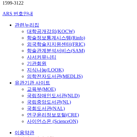
연
1599-3122
구
소
ARS 번호안내
박
보
관련누리집
람
대학공개강의(KOCW)
학술정보통계시스템(Rinfo)
외국학술지지원센터(FRIC)
학술관계분석서비스(SAM)
사서커뮤니티
기관회원
지식나눔(LOOK)
의학전자도서관(MEDLIS)
유관기관 사이트
교육부(MOE)
국립장애인도서관(NLD)
국립중앙도서관(NL)
국회도서관(NAL)
연구윤리정보포털(CRE)
사이언스온 (ScienceON)
이용약관