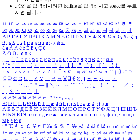
北京 을 입력하시려면
beijing
을 입력하시고 space를 누르
시면 됩니다.
ㅥ
ㅦ
ㅧ
ㅨ
ㅩ
ㅪ
ㅫ
ㅬ
ㅭ
ㅮ
ㅯ
ㅰ
ㅱ
ㅲ
ㅳ
ㅴ
ㅵ
ㅶ
ㅷ
ㅸ
ㅹ
ㅺ
ㅻ
ㅼ
ㅽ
ㅾ
ㅿ
ㆀ
ㆁ
ㆂ
ㆃ
ㆄ
ㆅ
ㆆ
ㆇ
ㆈ
ㆉ
ㆊ
ㆋ
ㆌ
ㆍ
ㆎ
Α
Β
Γ
Δ
Ε
Ζ
Η
Θ
Ι
Κ
Λ
Μ
Ν
Ξ
Ο
Π
Ρ
Σ
Τ
Υ
Φ
Χ
Ψ
Ω
α
β
γ
δ
ε
ζ
η
θ
ι
κ
λ
μ
ν
ξ
ο
π
ρ
σ
τ
υ
φ
χ
ψ
ω
á
à
Á
À
é
è
É
È
ç
Ç
ê
Ä
Ö
Ü
ä
ö
ü
ß
ְ
ֳ
ֲ
ֱ
ָ
ַ
ֵ
ֶ
ִ
ֹ
ּ
ֻ
ׂ
ׁ
ּ
ב
ה
נ
מ
צ
ת
ץ
ש
ד
ג
כ
ע
י
ח
ל
ך
ף
ק
ר
א
ט
ו
ן
ם
פ
‘
’
“
”
〔
〕
〈
〉
「
」
『
』
【
】
＂
（
）
［
］
｛
｝
±
×
÷
≠
≤
≥
∞
∴
♂
♀
∠
⊥
⌒
∂
∇
≡
≒
≪
≫
√
∽
∝
∵
∫
∬
∈
∋
⊆
⊇
⊂
⊃
∪
∩
∧
∨
￢
⇒
⇔
∀
∃
∮
∑
∏
＋
－
＜
＝
＞
、
。
·
‥
…
¨
〃
―
∥
＼
∼
´
～
ˇ
˘
˝
˚
˙
¸
˛
¡
¿
ː
！
＇
，
．
／
：
；
？
＾
＿
｀
｜
½
⅓
⅔
¼
¾
⅛
⅜
⅝
⅞
¹
²
³
⁴
ⁿ
₁
₂
₃
₄
Æ
Ð
Ħ
Ĳ
Ł
Ø
Œ
Þ
Ŧ
Ŋ
æ
đ
ð
ħ
ı
ĳ
ĸ
ŀ
ł
ø
œ
ß
þ
ŧ
ŋ
ŉ
А
Б
В
Г
Д
Е
Ё
Ж
З
И
Й
К
Л
М
Н
О
П
Р
С
Т
У
Ф
Х
Ц
Ч
Ш
Щ
Ъ
Ы
Ь
Э
Ю
Я
а
б
в
г
д
е
ё
ж
з
и
й
к
л
м
н
о
п
р
с
т
у
ф
х
ц
ч
ш
щ
ъ
ы
ь
э
ю
я
′
″
℃
Å
￠
￡
￥
¤
℉
‰
＄
％
Ｆ
￦
㎕
㎖
㎗
ℓ
㎘
㏄
㎣
㎤
㎥
㎦
㎙
㎚
㎛
㎜
㎝
㎞
㎟
㎠
㎡
㎢
㏊
㎍
㎎
㎏
㏏
㎈
㎉
㏈
㎧
㎨
㎰
㎱
㎲
㎳
㎴
㎵
㎶
㎷
㎸
㎹
㎀
㎁
㎂
㎃
㎄
㎺
㎻
㎽
㎾
㎿
㎐
㎑