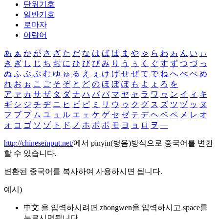
단위기호
일반기호
로마자
아랍어
あ
ぁ
か
が
さ
ざ
た
だ
な
は
ば
ぱ
ま
や
ゃ
ら
わ
ゎ
ん
い
ぃ
き
ぎ
し
じ
ち
ぢ
に
ひ
び
ぴ
み
り
う
ぅ
く
ぐ
す
ず
つ
づ
っ
ぬ
ふ
ぶ
ぷ
む
ゆ
ゅ
る
え
ぇ
け
げ
せ
ぜ
て
で
ね
へ
べ
ぺ
め
れ
お
ぉ
こ
ご
そ
ぞ
と
ど
の
ほ
ぼ
ぽ
も
よ
ょ
ろ
を
ア
ァ
カ
サ
ザ
タ
ダ
ナ
ハ
バ
パ
マ
ヤ
ャ
ラ
ワ
ヮ
ン
イ
ィ
キ
ギ
シ
ジ
チ
ヂ
ニ
ヒ
ビ
ピ
ミ
リ
ウ
ゥ
ク
グ
ス
ズ
ツ
ヅ
ッ
ヌ
フ
ブ
プ
ム
ユ
ュ
ル
エ
ェ
ケ
ゲ
セ
ゼ
テ
デ
ヘ
ベ
ペ
メ
レ
オ
ォ
コ
ゴ
ソ
ゾ
ト
ド
ノ
ホ
ボ
ポ
モ
ヨ
ョ
ロ
ヲ
―
http://chineseinput.net/
에서 pinyin(병음)방식으로 중국어를 변환
할 수 있습니다.
변환된 중국어를 복사하여 사용하시면 됩니다.
예시)
中文 을 입력하시려면
zhongwen
을 입력하시고 space를
누르시면됩니다.