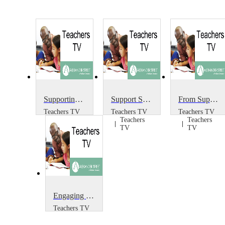
Supporting Parents Across Communities
Support Staff
From Support Staff to SENCO
Teachers TV
Teachers TV
Teachers TV
Teachers
Teachers
Teachers
TV
TV
TV
Engaging Parents: behaviour techniques, learning support course, improving GCSEs book
Teachers TV
Teachers
TV