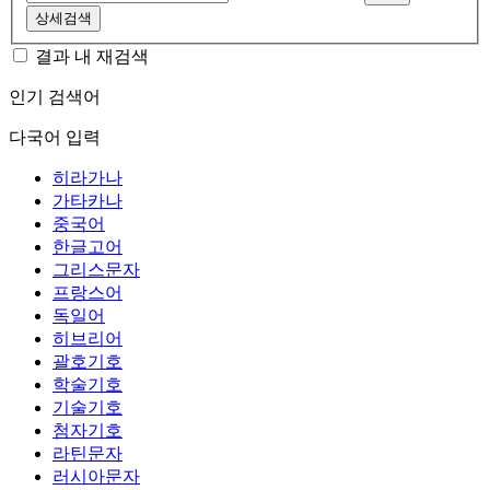
상세검색
결과 내 재검색
인기 검색어
다국어 입력
히라가나
가타카나
중국어
한글고어
그리스문자
프랑스어
독일어
히브리어
괄호기호
학술기호
기술기호
첨자기호
라틴문자
러시아문자