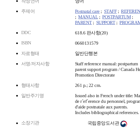
작성언어
영어
주제어
Postnatal care
;
STAFF
;
REFERE
;
MANUAL
;
POSTPARTUM
;
PARENT
;
SUPPORT
;
PROGRA
DDC
618.6 판사항(20)
ISBN
0660131579
자료형태
일반단행본
서명/저자사항
Staff reference manual: postpartum
parent support program / Canada He
Promotion Directorate
형태사항
261 p.; 22 cm.
일반주기명
Issued also in French under title: M
de r´ef´erence du personnel, prog
d'aide postnatale aux parents.
Includes bibliographical references.
소장기관
국립중앙도서관