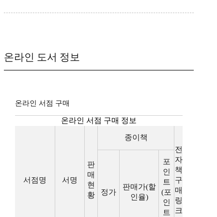
온라인 도서 정보
온라인 서점 구매
온라인 서점 구매 정보
종이책
전
자
포
판
책
인
매
서점명
서명
구
트
현
판매가(할
매
정가
(포
황
인율)
링
인
크
트