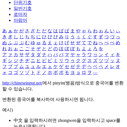
단위기호
일반기호
로마자
아랍어
あ
ぁ
か
が
さ
ざ
た
だ
な
は
ば
ぱ
ま
や
ゃ
ら
わ
ゎ
ん
い
ぃ
き
ぎ
し
じ
ち
ぢ
に
ひ
び
ぴ
み
り
う
ぅ
く
ぐ
す
ず
つ
づ
っ
ぬ
ふ
ぶ
ぷ
む
ゆ
ゅ
る
え
ぇ
け
げ
せ
ぜ
て
で
ね
へ
べ
ぺ
め
れ
お
ぉ
こ
ご
そ
ぞ
と
ど
の
ほ
ぼ
ぽ
も
よ
ょ
ろ
を
ア
ァ
カ
サ
ザ
タ
ダ
ナ
ハ
バ
パ
マ
ヤ
ャ
ラ
ワ
ヮ
ン
イ
ィ
キ
ギ
シ
ジ
チ
ヂ
ニ
ヒ
ビ
ピ
ミ
リ
ウ
ゥ
ク
グ
ス
ズ
ツ
ヅ
ッ
ヌ
フ
ブ
プ
ム
ユ
ュ
ル
エ
ェ
ケ
ゲ
セ
ゼ
テ
デ
ヘ
ベ
ペ
メ
レ
オ
ォ
コ
ゴ
ソ
ゾ
ト
ド
ノ
ホ
ボ
ポ
モ
ヨ
ョ
ロ
ヲ
―
http://chineseinput.net/
에서 pinyin(병음)방식으로 중국어를 변환
할 수 있습니다.
변환된 중국어를 복사하여 사용하시면 됩니다.
예시)
中文 을 입력하시려면
zhongwen
을 입력하시고 space를
누르시면됩니다.