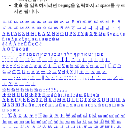
北京 을 입력하시려면
beijing
을 입력하시고 space를 누르
시면 됩니다.
ㅥ
ㅦ
ㅧ
ㅨ
ㅩ
ㅪ
ㅫ
ㅬ
ㅭ
ㅮ
ㅯ
ㅰ
ㅱ
ㅲ
ㅳ
ㅴ
ㅵ
ㅶ
ㅷ
ㅸ
ㅹ
ㅺ
ㅻ
ㅼ
ㅽ
ㅾ
ㅿ
ㆀ
ㆁ
ㆂ
ㆃ
ㆄ
ㆅ
ㆆ
ㆇ
ㆈ
ㆉ
ㆊ
ㆋ
ㆌ
ㆍ
ㆎ
Α
Β
Γ
Δ
Ε
Ζ
Η
Θ
Ι
Κ
Λ
Μ
Ν
Ξ
Ο
Π
Ρ
Σ
Τ
Υ
Φ
Χ
Ψ
Ω
α
β
γ
δ
ε
ζ
η
θ
ι
κ
λ
μ
ν
ξ
ο
π
ρ
σ
τ
υ
φ
χ
ψ
ω
á
à
Á
À
é
è
É
È
ç
Ç
ê
Ä
Ö
Ü
ä
ö
ü
ß
ְ
ֳ
ֲ
ֱ
ָ
ַ
ֵ
ֶ
ִ
ֹ
ּ
ֻ
ׂ
ׁ
ּ
ב
ה
נ
מ
צ
ת
ץ
ש
ד
ג
כ
ע
י
ח
ל
ך
ף
ק
ר
א
ט
ו
ן
ם
פ
‘
’
“
”
〔
〕
〈
〉
「
」
『
』
【
】
＂
（
）
［
］
｛
｝
±
×
÷
≠
≤
≥
∞
∴
♂
♀
∠
⊥
⌒
∂
∇
≡
≒
≪
≫
√
∽
∝
∵
∫
∬
∈
∋
⊆
⊇
⊂
⊃
∪
∩
∧
∨
￢
⇒
⇔
∀
∃
∮
∑
∏
＋
－
＜
＝
＞
、
。
·
‥
…
¨
〃
―
∥
＼
∼
´
～
ˇ
˘
˝
˚
˙
¸
˛
¡
¿
ː
！
＇
，
．
／
：
；
？
＾
＿
｀
｜
½
⅓
⅔
¼
¾
⅛
⅜
⅝
⅞
¹
²
³
⁴
ⁿ
₁
₂
₃
₄
Æ
Ð
Ħ
Ĳ
Ł
Ø
Œ
Þ
Ŧ
Ŋ
æ
đ
ð
ħ
ı
ĳ
ĸ
ŀ
ł
ø
œ
ß
þ
ŧ
ŋ
ŉ
А
Б
В
Г
Д
Е
Ё
Ж
З
И
Й
К
Л
М
Н
О
П
Р
С
Т
У
Ф
Х
Ц
Ч
Ш
Щ
Ъ
Ы
Ь
Э
Ю
Я
а
б
в
г
д
е
ё
ж
з
и
й
к
л
м
н
о
п
р
с
т
у
ф
х
ц
ч
ш
щ
ъ
ы
ь
э
ю
я
′
″
℃
Å
￠
￡
￥
¤
℉
‰
＄
％
Ｆ
￦
㎕
㎖
㎗
ℓ
㎘
㏄
㎣
㎤
㎥
㎦
㎙
㎚
㎛
㎜
㎝
㎞
㎟
㎠
㎡
㎢
㏊
㎍
㎎
㎏
㏏
㎈
㎉
㏈
㎧
㎨
㎰
㎱
㎲
㎳
㎴
㎵
㎶
㎷
㎸
㎹
㎀
㎁
㎂
㎃
㎄
㎺
㎻
㎽
㎾
㎿
㎐
㎑