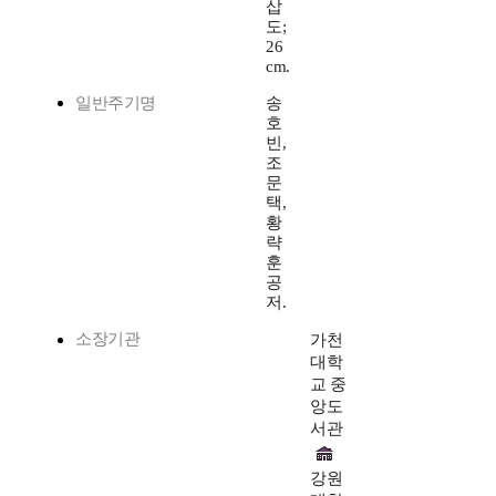
삽
도;
26
cm.
일반주기명
송
호
빈,
조
문
택,
황
략
훈
공
저.
소장기관
가천
대학
교 중
앙도
서관
강원