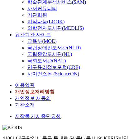
학술관계분석서비스(SAM)
사서커뮤니티
기관회원
지식나눔(LOOK)
의학전자도서관(MEDLIS)
유관기관 사이트
교육부(MOE)
국립장애인도서관(NLD)
국립중앙도서관(NL)
국회도서관(NAL)
연구윤리정보포털(CRE)
사이언스온 (ScienceON)
이용약관
개인정보처리방침
개인정보 재동의
기관소개
저작물 게시중단요청
41061 대구광역시 동구 동내로 64(동내동1119) KERIS빌딩