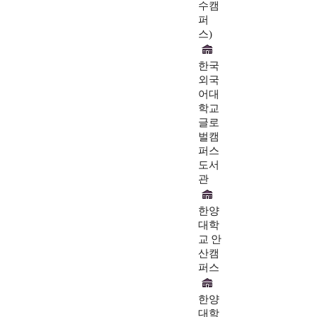
수캠
퍼
스)
한국
외국
어대
학교
글로
벌캠
퍼스
도서
관
한양
대학
교 안
산캠
퍼스
한양
대학