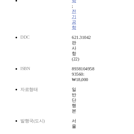
학
;
전
기
공
학
DDC
621.31042
판
사
항
(22)
ISBN
8938104958
93560:
₩18,000
자료형태
일
반
단
행
본
발행국(도시)
서
울