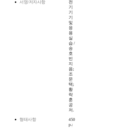
서명/저자사항
전
기
기
기
및
응
용
실
습 /
송
호
빈
지
음;
조
문
택;
황
락
훈
공
저.
형태사항
450
p.: