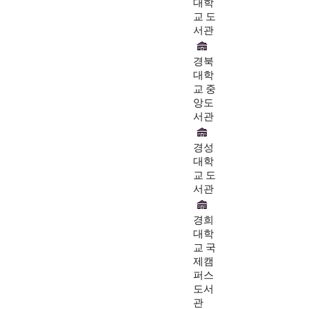
대학
교 도
서관
경북
대학
교 중
앙도
서관
경성
대학
교 도
서관
경희
대학
교 국
제캠
퍼스
도서
관