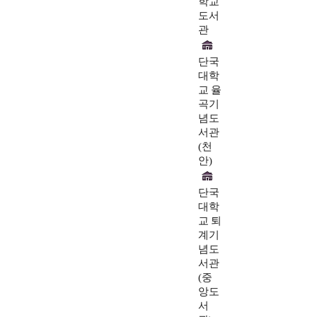
학교
도서
관
단국
대학
교 율
곡기
념도
서관
(천
안)
단국
대학
교 퇴
계기
념도
서관
(중
앙도
서