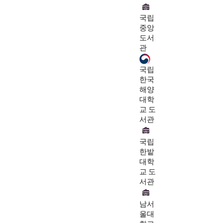
국립
중앙
도서
관
국립
한국
해양
대학
교 도
서관
국립
한밭
대학
교 도
서관
남서
울대