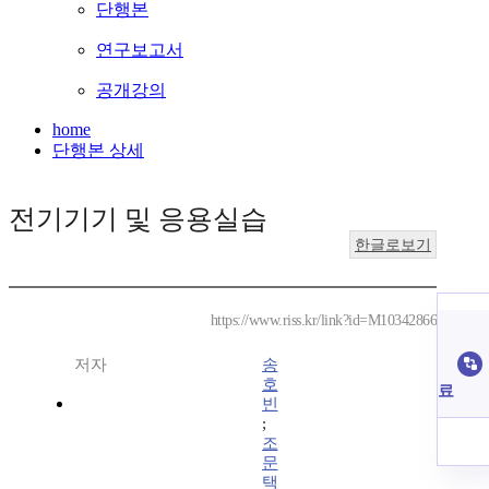
단행본
연구보고서
공개강의
home
단행본 상세
전기기기 및 응용실습
한글로보기
https://www.riss.kr/link?id=M10342866
저자
송
호
료
빈
;
조
문
택