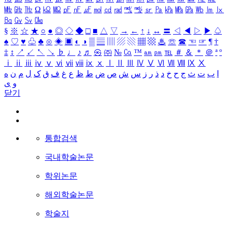
㎒
㎓
㎔
Ω
㏀
㏁
㎊
㎋
㎌
㏖
㏅
㎭
㎮
㎯
㏛
㎩
㎪
㎫
㎬
㏝
㏐
㏓
㏃
㏉
㏜
㏆
§
※
☆
★
○
●
◎
◇
◆
□
■
△
▽
→
←
↑
↓
↔
〓
◁
◀
▷
▶
♤
♠
♡
♥
♧
♣
⊙
◈
▣
◐
◑
▒
▤
▥
▨
▧
▦
▩
♨
☏
☎
☜
☞
¶
†
‡
↕
↗
↙
↖
↘
♭
♩
♪
♬
㉿
㈜
№
㏇
™
㏂
㏘
℡
＃
＆
＊
＠
ª
º
ⅰ
ⅱ
ⅲ
ⅳ
ⅴ
ⅵ
ⅶ
ⅷ
ⅸ
ⅹ
Ⅰ
Ⅱ
Ⅲ
Ⅳ
Ⅴ
Ⅵ
Ⅶ
Ⅷ
Ⅸ
Ⅹ
ا
ب
ت
ث
ج
ح
خ
د
ذ
ر
ز
س
ش
ص
ض
ط
ظ
ع
غ
ف
ق
ک
ل
م
ن
ه
و
ی
닫기
통합검색
국내학술논문
학위논문
해외학술논문
학술지