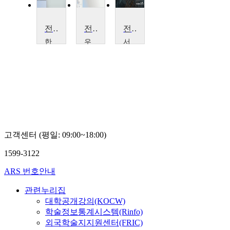
전기공학
전기공학 및 회로분석 소개
전기회로2
한
우
서
양
송
울
대
대
시
학
학
립
교
교
대
Richard
박
학
Fuch
관
교
규
김
규
식
고객센터 (평일: 09:00~18:00)
1599-3122
ARS 번호안내
관련누리집
대학공개강의(KOCW)
학술정보통계시스템(Rinfo)
외국학술지지원센터(FRIC)