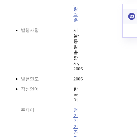
;
황
락
훈
발행사항
서
울:
동
일
출
판
사,
2006
발행연도
2006
작성언어
한
국
어
주제어
전
기
기
기
공