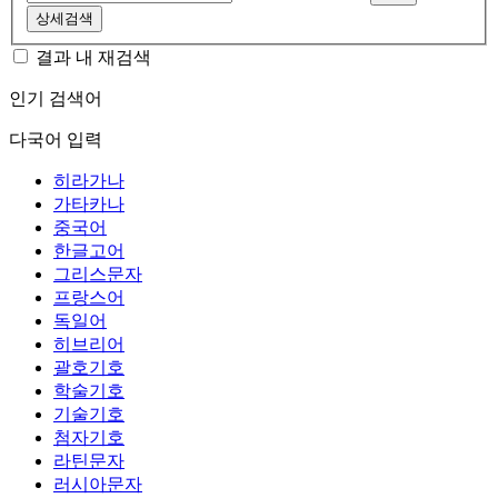
상세검색
결과 내 재검색
인기 검색어
다국어 입력
히라가나
가타카나
중국어
한글고어
그리스문자
프랑스어
독일어
히브리어
괄호기호
학술기호
기술기호
첨자기호
라틴문자
러시아문자