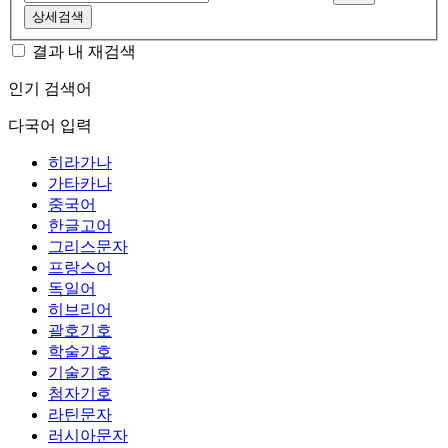
상세검색
결과 내 재검색
인기 검색어
다국어 입력
히라가나
가타카나
중국어
한글고어
그리스문자
프랑스어
독일어
히브리어
괄호기호
학술기호
기술기호
첨자기호
라틴문자
러시아문자