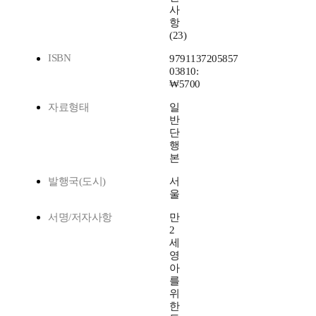
사
항
(23)
ISBN
9791137205857
03810:
₩5700
자료형태
일
반
단
행
본
발행국(도시)
서
울
서명/저자사항
만
2
세
영
아
를
위
한