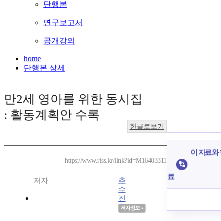
단행본
연구보고서
공개강의
home
단행본 상세
만2세 영아를 위한 동시집
: 활동계획안 수록
한글로보기
이 자료와 
https://www.riss.kr/link?id=M16403311
료
저자
추
수
진