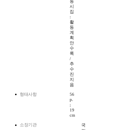
동
시
집
:
활
동
계
획
안
수
록
/
추
수
진
지
음
형태사항
56
p.
;
19
cm
소장기관
국