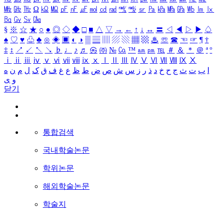
㎒
㎓
㎔
Ω
㏀
㏁
㎊
㎋
㎌
㏖
㏅
㎭
㎮
㎯
㏛
㎩
㎪
㎫
㎬
㏝
㏐
㏓
㏃
㏉
㏜
㏆
§
※
☆
★
○
●
◎
◇
◆
□
■
△
▽
→
←
↑
↓
↔
〓
◁
◀
▷
▶
♤
♠
♡
♥
♧
♣
⊙
◈
▣
◐
◑
▒
▤
▥
▨
▧
▦
▩
♨
☏
☎
☜
☞
¶
†
‡
↕
↗
↙
↖
↘
♭
♩
♪
♬
㉿
㈜
№
㏇
™
㏂
㏘
℡
＃
＆
＊
＠
ª
º
ⅰ
ⅱ
ⅲ
ⅳ
ⅴ
ⅵ
ⅶ
ⅷ
ⅸ
ⅹ
Ⅰ
Ⅱ
Ⅲ
Ⅳ
Ⅴ
Ⅵ
Ⅶ
Ⅷ
Ⅸ
Ⅹ
ا
ب
ت
ث
ج
ح
خ
د
ذ
ر
ز
س
ش
ص
ض
ط
ظ
ع
غ
ف
ق
ک
ل
م
ن
ه
و
ی
닫기
통합검색
국내학술논문
학위논문
해외학술논문
학술지