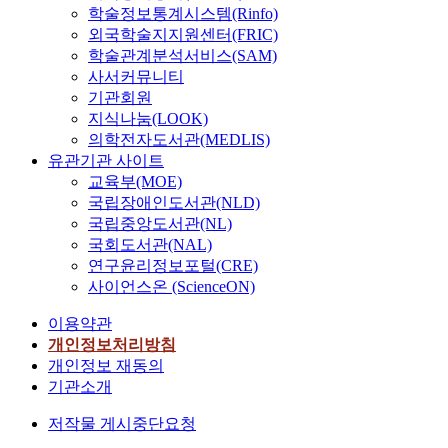
학술정보통계시스템(Rinfo)
외국학술지지원센터(FRIC)
학술관계분석서비스(SAM)
사서커뮤니티
기관회원
지식나눔(LOOK)
의학전자도서관(MEDLIS)
유관기관 사이트
교육부(MOE)
국립장애인도서관(NLD)
국립중앙도서관(NL)
국회도서관(NAL)
연구윤리정보포털(CRE)
사이언스온 (ScienceON)
이용약관
개인정보처리방침
개인정보 재동의
기관소개
저작물 게시중단요청