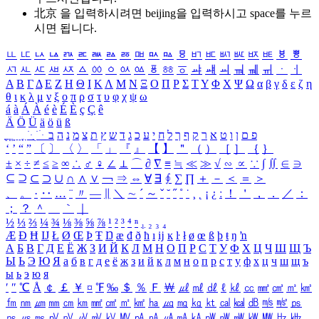
北京 을 입력하시려면
beijing
을 입력하시고 space를 누르
시면 됩니다.
ㅥ
ㅦ
ㅧ
ㅨ
ㅩ
ㅪ
ㅫ
ㅬ
ㅭ
ㅮ
ㅯ
ㅰ
ㅱ
ㅲ
ㅳ
ㅴ
ㅵ
ㅶ
ㅷ
ㅸ
ㅹ
ㅺ
ㅻ
ㅼ
ㅽ
ㅾ
ㅿ
ㆀ
ㆁ
ㆂ
ㆃ
ㆄ
ㆅ
ㆆ
ㆇ
ㆈ
ㆉ
ㆊ
ㆋ
ㆌ
ㆍ
ㆎ
Α
Β
Γ
Δ
Ε
Ζ
Η
Θ
Ι
Κ
Λ
Μ
Ν
Ξ
Ο
Π
Ρ
Σ
Τ
Υ
Φ
Χ
Ψ
Ω
α
β
γ
δ
ε
ζ
η
θ
ι
κ
λ
μ
ν
ξ
ο
π
ρ
σ
τ
υ
φ
χ
ψ
ω
á
à
Á
À
é
è
É
È
ç
Ç
ê
Ä
Ö
Ü
ä
ö
ü
ß
ְ
ֳ
ֲ
ֱ
ָ
ַ
ֵ
ֶ
ִ
ֹ
ּ
ֻ
ׂ
ׁ
ּ
ב
ה
נ
מ
צ
ת
ץ
ש
ד
ג
כ
ע
י
ח
ל
ך
ף
ק
ר
א
ט
ו
ן
ם
פ
‘
’
“
”
〔
〕
〈
〉
「
」
『
』
【
】
＂
（
）
［
］
｛
｝
±
×
÷
≠
≤
≥
∞
∴
♂
♀
∠
⊥
⌒
∂
∇
≡
≒
≪
≫
√
∽
∝
∵
∫
∬
∈
∋
⊆
⊇
⊂
⊃
∪
∩
∧
∨
￢
⇒
⇔
∀
∃
∮
∑
∏
＋
－
＜
＝
＞
、
。
·
‥
…
¨
〃
―
∥
＼
∼
´
～
ˇ
˘
˝
˚
˙
¸
˛
¡
¿
ː
！
＇
，
．
／
：
；
？
＾
＿
｀
｜
½
⅓
⅔
¼
¾
⅛
⅜
⅝
⅞
¹
²
³
⁴
ⁿ
₁
₂
₃
₄
Æ
Ð
Ħ
Ĳ
Ł
Ø
Œ
Þ
Ŧ
Ŋ
æ
đ
ð
ħ
ı
ĳ
ĸ
ŀ
ł
ø
œ
ß
þ
ŧ
ŋ
ŉ
А
Б
В
Г
Д
Е
Ё
Ж
З
И
Й
К
Л
М
Н
О
П
Р
С
Т
У
Ф
Х
Ц
Ч
Ш
Щ
Ъ
Ы
Ь
Э
Ю
Я
а
б
в
г
д
е
ё
ж
з
и
й
к
л
м
н
о
п
р
с
т
у
ф
х
ц
ч
ш
щ
ъ
ы
ь
э
ю
я
′
″
℃
Å
￠
￡
￥
¤
℉
‰
＄
％
Ｆ
￦
㎕
㎖
㎗
ℓ
㎘
㏄
㎣
㎤
㎥
㎦
㎙
㎚
㎛
㎜
㎝
㎞
㎟
㎠
㎡
㎢
㏊
㎍
㎎
㎏
㏏
㎈
㎉
㏈
㎧
㎨
㎰
㎱
㎲
㎳
㎴
㎵
㎶
㎷
㎸
㎹
㎀
㎁
㎂
㎃
㎄
㎺
㎻
㎽
㎾
㎿
㎐
㎑