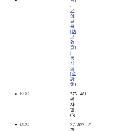
育]
;
유
아
교
육
[幼
兒
敎
育]
;
동
시
집
[童
詩
集]
KDC
375.1481
판
사
항
(6)
DDC
372.6372.21
판