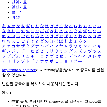
단위기호
일반기호
로마자
아랍어
あ
ぁ
か
が
さ
ざ
た
だ
な
は
ば
ぱ
ま
や
ゃ
ら
わ
ゎ
ん
い
ぃ
き
ぎ
し
じ
ち
ぢ
に
ひ
び
ぴ
み
り
う
ぅ
く
ぐ
す
ず
つ
づ
っ
ぬ
ふ
ぶ
ぷ
む
ゆ
ゅ
る
え
ぇ
け
げ
せ
ぜ
て
で
ね
へ
べ
ぺ
め
れ
お
ぉ
こ
ご
そ
ぞ
と
ど
の
ほ
ぼ
ぽ
も
よ
ょ
ろ
を
ア
ァ
カ
サ
ザ
タ
ダ
ナ
ハ
バ
パ
マ
ヤ
ャ
ラ
ワ
ヮ
ン
イ
ィ
キ
ギ
シ
ジ
チ
ヂ
ニ
ヒ
ビ
ピ
ミ
リ
ウ
ゥ
ク
グ
ス
ズ
ツ
ヅ
ッ
ヌ
フ
ブ
プ
ム
ユ
ュ
ル
エ
ェ
ケ
ゲ
セ
ゼ
テ
デ
ヘ
ベ
ペ
メ
レ
オ
ォ
コ
ゴ
ソ
ゾ
ト
ド
ノ
ホ
ボ
ポ
モ
ヨ
ョ
ロ
ヲ
―
http://chineseinput.net/
에서 pinyin(병음)방식으로 중국어를 변환
할 수 있습니다.
변환된 중국어를 복사하여 사용하시면 됩니다.
예시)
中文 을 입력하시려면
zhongwen
을 입력하시고 space를
누르시면됩니다.