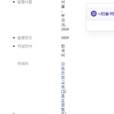
발행사항
서
울
:
나만을 위
부
크
크,
2020
발행연도
2020
작성언어
한
국
어
주제어
아
동
문
학
교
육
[兒
童
文
學
敎