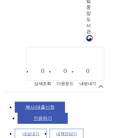
립
중
앙
도
서
관
0
0
0
상세조회
다운로드
내보내기
복사/대출신청
인용하기
내보내기
내책장담기