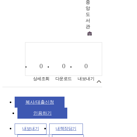
중
앙
도
서
관
0
0
0
상세조회
다운로드
내보내기
복사/대출신청
인용하기
내보내기
내책장담기