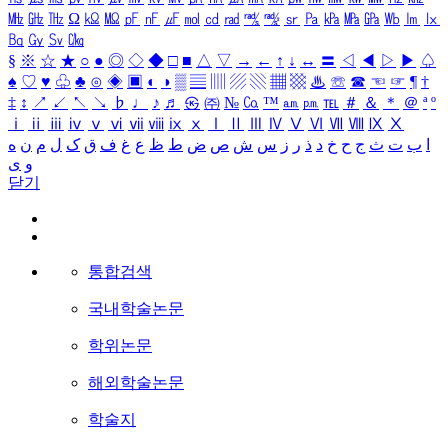
㎒
㎓
㎔
Ω
㏀
㏁
㎊
㎋
㎌
㏖
㏅
㎭
㎮
㎯
㏛
㎩
㎪
㎫
㎬
㏝
㏐
㏓
㏃
㏉
㏜
㏆
§
※
☆
★
○
●
◎
◇
◆
□
■
△
▽
→
←
↑
↓
↔
〓
◁
◀
▷
▶
♤
♠
♡
♥
♧
♣
⊙
◈
▣
◐
◑
▒
▤
▥
▨
▧
▦
▩
♨
☏
☎
☜
☞
¶
†
‡
↕
↗
↙
↖
↘
♭
♩
♪
♬
㉿
㈜
№
㏇
™
㏂
㏘
℡
＃
＆
＊
＠
ª
º
ⅰ
ⅱ
ⅲ
ⅳ
ⅴ
ⅵ
ⅶ
ⅷ
ⅸ
ⅹ
Ⅰ
Ⅱ
Ⅲ
Ⅳ
Ⅴ
Ⅵ
Ⅶ
Ⅷ
Ⅸ
Ⅹ
ا
ب
ت
ث
ج
ح
خ
د
ذ
ر
ز
س
ش
ص
ض
ط
ظ
ع
غ
ف
ق
ک
ل
م
ن
ه
و
ی
닫기
통합검색
국내학술논문
학위논문
해외학술논문
학술지