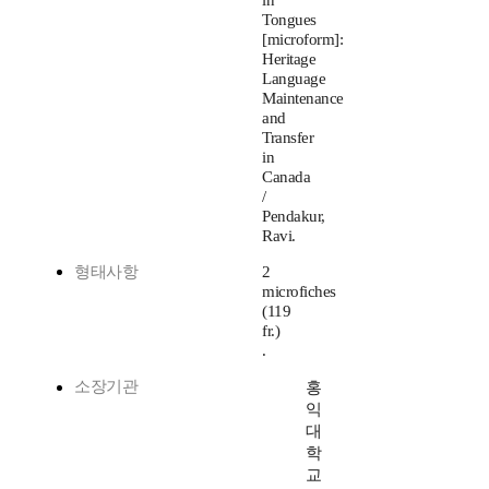
in
Tongues
[microform]:
Heritage
Language
Maintenance
and
Transfer
in
Canada
/
Pendakur,
Ravi.
형태사항
2
microfiches
(119
fr.)
.
소장기관
홍
익
대
학
교