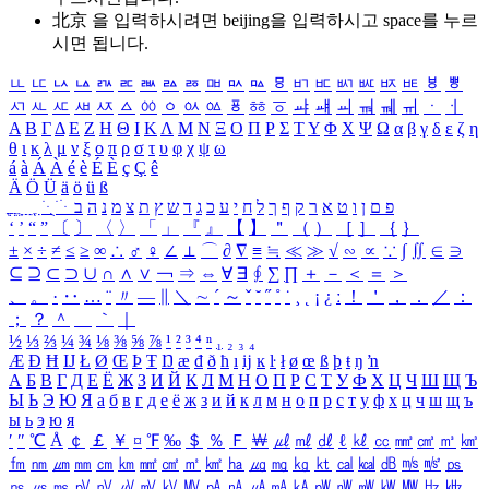
北京 을 입력하시려면
beijing
을 입력하시고 space를 누르
시면 됩니다.
ㅥ
ㅦ
ㅧ
ㅨ
ㅩ
ㅪ
ㅫ
ㅬ
ㅭ
ㅮ
ㅯ
ㅰ
ㅱ
ㅲ
ㅳ
ㅴ
ㅵ
ㅶ
ㅷ
ㅸ
ㅹ
ㅺ
ㅻ
ㅼ
ㅽ
ㅾ
ㅿ
ㆀ
ㆁ
ㆂ
ㆃ
ㆄ
ㆅ
ㆆ
ㆇ
ㆈ
ㆉ
ㆊ
ㆋ
ㆌ
ㆍ
ㆎ
Α
Β
Γ
Δ
Ε
Ζ
Η
Θ
Ι
Κ
Λ
Μ
Ν
Ξ
Ο
Π
Ρ
Σ
Τ
Υ
Φ
Χ
Ψ
Ω
α
β
γ
δ
ε
ζ
η
θ
ι
κ
λ
μ
ν
ξ
ο
π
ρ
σ
τ
υ
φ
χ
ψ
ω
á
à
Á
À
é
è
É
È
ç
Ç
ê
Ä
Ö
Ü
ä
ö
ü
ß
ְ
ֳ
ֲ
ֱ
ָ
ַ
ֵ
ֶ
ִ
ֹ
ּ
ֻ
ׂ
ׁ
ּ
ב
ה
נ
מ
צ
ת
ץ
ש
ד
ג
כ
ע
י
ח
ל
ך
ף
ק
ר
א
ט
ו
ן
ם
פ
‘
’
“
”
〔
〕
〈
〉
「
」
『
』
【
】
＂
（
）
［
］
｛
｝
±
×
÷
≠
≤
≥
∞
∴
♂
♀
∠
⊥
⌒
∂
∇
≡
≒
≪
≫
√
∽
∝
∵
∫
∬
∈
∋
⊆
⊇
⊂
⊃
∪
∩
∧
∨
￢
⇒
⇔
∀
∃
∮
∑
∏
＋
－
＜
＝
＞
、
。
·
‥
…
¨
〃
―
∥
＼
∼
´
～
ˇ
˘
˝
˚
˙
¸
˛
¡
¿
ː
！
＇
，
．
／
：
；
？
＾
＿
｀
｜
½
⅓
⅔
¼
¾
⅛
⅜
⅝
⅞
¹
²
³
⁴
ⁿ
₁
₂
₃
₄
Æ
Ð
Ħ
Ĳ
Ł
Ø
Œ
Þ
Ŧ
Ŋ
æ
đ
ð
ħ
ı
ĳ
ĸ
ŀ
ł
ø
œ
ß
þ
ŧ
ŋ
ŉ
А
Б
В
Г
Д
Е
Ё
Ж
З
И
Й
К
Л
М
Н
О
П
Р
С
Т
У
Ф
Х
Ц
Ч
Ш
Щ
Ъ
Ы
Ь
Э
Ю
Я
а
б
в
г
д
е
ё
ж
з
и
й
к
л
м
н
о
п
р
с
т
у
ф
х
ц
ч
ш
щ
ъ
ы
ь
э
ю
я
′
″
℃
Å
￠
￡
￥
¤
℉
‰
＄
％
Ｆ
￦
㎕
㎖
㎗
ℓ
㎘
㏄
㎣
㎤
㎥
㎦
㎙
㎚
㎛
㎜
㎝
㎞
㎟
㎠
㎡
㎢
㏊
㎍
㎎
㎏
㏏
㎈
㎉
㏈
㎧
㎨
㎰
㎱
㎲
㎳
㎴
㎵
㎶
㎷
㎸
㎹
㎀
㎁
㎂
㎃
㎄
㎺
㎻
㎽
㎾
㎿
㎐
㎑