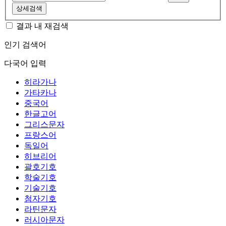
상세검색
결과 내 재검색
인기 검색어
다국어 입력
히라가나
가타카나
중국어
한글고어
그리스문자
프랑스어
독일어
히브리어
괄호기호
학술기호
기술기호
첨자기호
라틴문자
러시아문자