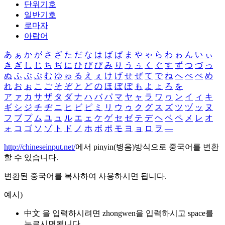
단위기호
일반기호
로마자
아랍어
あ
ぁ
か
が
さ
ざ
た
だ
な
は
ば
ぱ
ま
や
ゃ
ら
わ
ゎ
ん
い
ぃ
き
ぎ
し
じ
ち
ぢ
に
ひ
び
ぴ
み
り
う
ぅ
く
ぐ
す
ず
つ
づ
っ
ぬ
ふ
ぶ
ぷ
む
ゆ
ゅ
る
え
ぇ
け
げ
せ
ぜ
て
で
ね
へ
べ
ぺ
め
れ
お
ぉ
こ
ご
そ
ぞ
と
ど
の
ほ
ぼ
ぽ
も
よ
ょ
ろ
を
ア
ァ
カ
サ
ザ
タ
ダ
ナ
ハ
バ
パ
マ
ヤ
ャ
ラ
ワ
ヮ
ン
イ
ィ
キ
ギ
シ
ジ
チ
ヂ
ニ
ヒ
ビ
ピ
ミ
リ
ウ
ゥ
ク
グ
ス
ズ
ツ
ヅ
ッ
ヌ
フ
ブ
プ
ム
ユ
ュ
ル
エ
ェ
ケ
ゲ
セ
ゼ
テ
デ
ヘ
ベ
ペ
メ
レ
オ
ォ
コ
ゴ
ソ
ゾ
ト
ド
ノ
ホ
ボ
ポ
モ
ヨ
ョ
ロ
ヲ
―
http://chineseinput.net/
에서 pinyin(병음)방식으로 중국어를 변환
할 수 있습니다.
변환된 중국어를 복사하여 사용하시면 됩니다.
예시)
中文 을 입력하시려면
zhongwen
을 입력하시고 space를
누르시면됩니다.