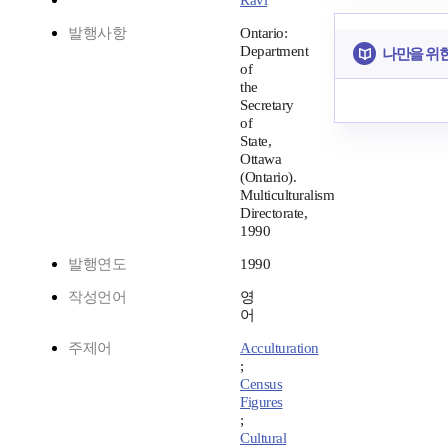
Ravi
발행사항
Ontario:
Department
나만을 위
of
the
Secretary
of
State,
Ottawa
(Ontario).
Multiculturalism
Directorate,
1990
발행연도
1990
작성언어
영
어
주제어
Acculturation
;
Census
Figures
;
Cultural