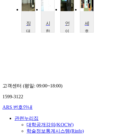
장애와 차별탐구
사회 언어학 특강
언어 발달과 사용
세계문화기행
대
한
이
호
구
국
화
원
대
외
여
대
학
국
자
학
교
어
대
교
이
대
학
류
달
학
교
무
엽
교
임
희
이
동
재
선,
고객센터 (평일: 09:00~18:00)
원
1599-3122
ARS 번호안내
관련누리집
대학공개강의(KOCW)
학술정보통계시스템(Rinfo)