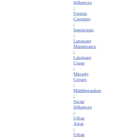
Influences
;
Foreign
Countries
;
Immigrants
;
Language
Maintenance
;
Language
Usage
;
Minority
Groups
;
Multilingualism
;
Social
Influences
;
Urban
Areas
;
Urban