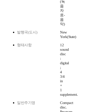
(녹
음
자
료-
음
악)
발행국(도시)
New
York(State)
형태사항
12
sound
disc
:
digital
;
4
3/4
in
+
1
supplement.
일반주기명
Compact
disc.
Program