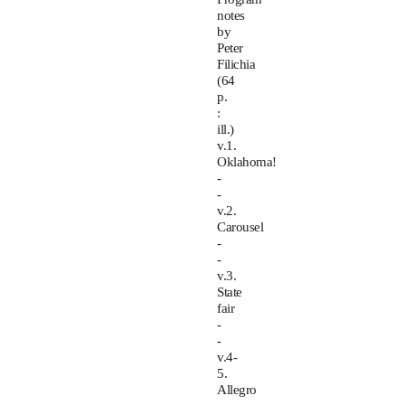
notes
by
Peter
Filichia
(64
p.
:
ill.)
v.1.
Oklahoma!
-
-
v.2.
Carousel
-
-
v.3.
State
fair
-
-
v.4-
5.
Allegro