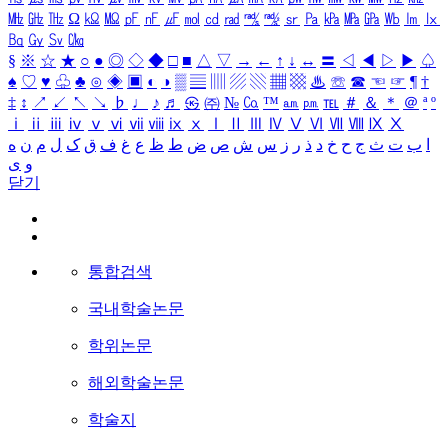
㎒
㎓
㎔
Ω
㏀
㏁
㎊
㎋
㎌
㏖
㏅
㎭
㎮
㎯
㏛
㎩
㎪
㎫
㎬
㏝
㏐
㏓
㏃
㏉
㏜
㏆
§
※
☆
★
○
●
◎
◇
◆
□
■
△
▽
→
←
↑
↓
↔
〓
◁
◀
▷
▶
♤
♠
♡
♥
♧
♣
⊙
◈
▣
◐
◑
▒
▤
▥
▨
▧
▦
▩
♨
☏
☎
☜
☞
¶
†
‡
↕
↗
↙
↖
↘
♭
♩
♪
♬
㉿
㈜
№
㏇
™
㏂
㏘
℡
＃
＆
＊
＠
ª
º
ⅰ
ⅱ
ⅲ
ⅳ
ⅴ
ⅵ
ⅶ
ⅷ
ⅸ
ⅹ
Ⅰ
Ⅱ
Ⅲ
Ⅳ
Ⅴ
Ⅵ
Ⅶ
Ⅷ
Ⅸ
Ⅹ
ا
ب
ت
ث
ج
ح
خ
د
ذ
ر
ز
س
ش
ص
ض
ط
ظ
ع
غ
ف
ق
ک
ل
م
ن
ه
و
ی
닫기
통합검색
국내학술논문
학위논문
해외학술논문
학술지