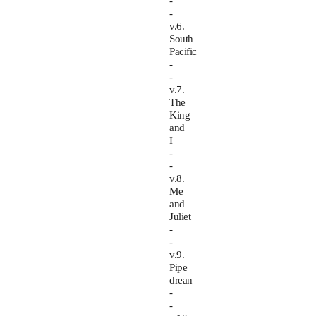
-
-
v.6.
South
Pacific
-
-
v.7.
The
King
and
I
-
-
v.8.
Me
and
Juliet
-
-
v.9.
Pipe
drean
-
-