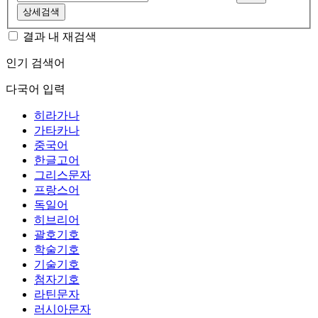
상세검색
결과 내 재검색
인기 검색어
다국어 입력
히라가나
가타카나
중국어
한글고어
그리스문자
프랑스어
독일어
히브리어
괄호기호
학술기호
기술기호
첨자기호
라틴문자
러시아문자