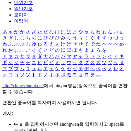
단위기호
일반기호
로마자
아랍어
あ
ぁ
か
が
さ
ざ
た
だ
な
は
ば
ぱ
ま
や
ゃ
ら
わ
ゎ
ん
い
ぃ
き
ぎ
し
じ
ち
ぢ
に
ひ
び
ぴ
み
り
う
ぅ
く
ぐ
す
ず
つ
づ
っ
ぬ
ふ
ぶ
ぷ
む
ゆ
ゅ
る
え
ぇ
け
げ
せ
ぜ
て
で
ね
へ
べ
ぺ
め
れ
お
ぉ
こ
ご
そ
ぞ
と
ど
の
ほ
ぼ
ぽ
も
よ
ょ
ろ
を
ア
ァ
カ
サ
ザ
タ
ダ
ナ
ハ
バ
パ
マ
ヤ
ャ
ラ
ワ
ヮ
ン
イ
ィ
キ
ギ
シ
ジ
チ
ヂ
ニ
ヒ
ビ
ピ
ミ
リ
ウ
ゥ
ク
グ
ス
ズ
ツ
ヅ
ッ
ヌ
フ
ブ
プ
ム
ユ
ュ
ル
エ
ェ
ケ
ゲ
セ
ゼ
テ
デ
ヘ
ベ
ペ
メ
レ
オ
ォ
コ
ゴ
ソ
ゾ
ト
ド
ノ
ホ
ボ
ポ
モ
ヨ
ョ
ロ
ヲ
―
http://chineseinput.net/
에서 pinyin(병음)방식으로 중국어를 변환
할 수 있습니다.
변환된 중국어를 복사하여 사용하시면 됩니다.
예시)
中文 을 입력하시려면
zhongwen
을 입력하시고 space를
누르시면됩니다.