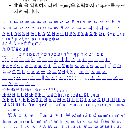
北京 을 입력하시려면
beijing
을 입력하시고 space를 누르
시면 됩니다.
ㅥ
ㅦ
ㅧ
ㅨ
ㅩ
ㅪ
ㅫ
ㅬ
ㅭ
ㅮ
ㅯ
ㅰ
ㅱ
ㅲ
ㅳ
ㅴ
ㅵ
ㅶ
ㅷ
ㅸ
ㅹ
ㅺ
ㅻ
ㅼ
ㅽ
ㅾ
ㅿ
ㆀ
ㆁ
ㆂ
ㆃ
ㆄ
ㆅ
ㆆ
ㆇ
ㆈ
ㆉ
ㆊ
ㆋ
ㆌ
ㆍ
ㆎ
Α
Β
Γ
Δ
Ε
Ζ
Η
Θ
Ι
Κ
Λ
Μ
Ν
Ξ
Ο
Π
Ρ
Σ
Τ
Υ
Φ
Χ
Ψ
Ω
α
β
γ
δ
ε
ζ
η
θ
ι
κ
λ
μ
ν
ξ
ο
π
ρ
σ
τ
υ
φ
χ
ψ
ω
á
à
Á
À
é
è
É
È
ç
Ç
ê
Ä
Ö
Ü
ä
ö
ü
ß
ְ
ֳ
ֲ
ֱ
ָ
ַ
ֵ
ֶ
ִ
ֹ
ּ
ֻ
ׂ
ׁ
ּ
ב
ה
נ
מ
צ
ת
ץ
ש
ד
ג
כ
ע
י
ח
ל
ך
ף
ק
ר
א
ט
ו
ן
ם
פ
‘
’
“
”
〔
〕
〈
〉
「
」
『
』
【
】
＂
（
）
［
］
｛
｝
±
×
÷
≠
≤
≥
∞
∴
♂
♀
∠
⊥
⌒
∂
∇
≡
≒
≪
≫
√
∽
∝
∵
∫
∬
∈
∋
⊆
⊇
⊂
⊃
∪
∩
∧
∨
￢
⇒
⇔
∀
∃
∮
∑
∏
＋
－
＜
＝
＞
、
。
·
‥
…
¨
〃
―
∥
＼
∼
´
～
ˇ
˘
˝
˚
˙
¸
˛
¡
¿
ː
！
＇
，
．
／
：
；
？
＾
＿
｀
｜
½
⅓
⅔
¼
¾
⅛
⅜
⅝
⅞
¹
²
³
⁴
ⁿ
₁
₂
₃
₄
Æ
Ð
Ħ
Ĳ
Ł
Ø
Œ
Þ
Ŧ
Ŋ
æ
đ
ð
ħ
ı
ĳ
ĸ
ŀ
ł
ø
œ
ß
þ
ŧ
ŋ
ŉ
А
Б
В
Г
Д
Е
Ё
Ж
З
И
Й
К
Л
М
Н
О
П
Р
С
Т
У
Ф
Х
Ц
Ч
Ш
Щ
Ъ
Ы
Ь
Э
Ю
Я
а
б
в
г
д
е
ё
ж
з
и
й
к
л
м
н
о
п
р
с
т
у
ф
х
ц
ч
ш
щ
ъ
ы
ь
э
ю
я
′
″
℃
Å
￠
￡
￥
¤
℉
‰
＄
％
Ｆ
￦
㎕
㎖
㎗
ℓ
㎘
㏄
㎣
㎤
㎥
㎦
㎙
㎚
㎛
㎜
㎝
㎞
㎟
㎠
㎡
㎢
㏊
㎍
㎎
㎏
㏏
㎈
㎉
㏈
㎧
㎨
㎰
㎱
㎲
㎳
㎴
㎵
㎶
㎷
㎸
㎹
㎀
㎁
㎂
㎃
㎄
㎺
㎻
㎽
㎾
㎿
㎐
㎑