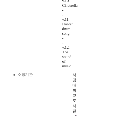
v.10.
Cinderella
-
-
v.11.
Flower
drum
song
-
-
v.12.
The
sound
of
music.
소장기관
서
강
대
학
교
도
서
관