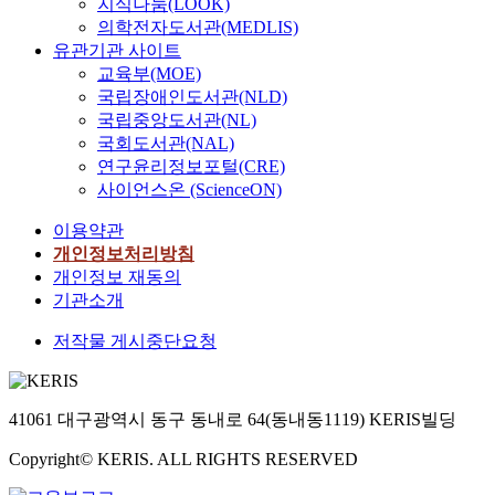
지식나눔(LOOK)
의학전자도서관(MEDLIS)
유관기관 사이트
교육부(MOE)
국립장애인도서관(NLD)
국립중앙도서관(NL)
국회도서관(NAL)
연구윤리정보포털(CRE)
사이언스온 (ScienceON)
이용약관
개인정보처리방침
개인정보 재동의
기관소개
저작물 게시중단요청
41061 대구광역시 동구 동내로 64(동내동1119) KERIS빌딩
Copyright© KERIS. ALL RIGHTS RESERVED