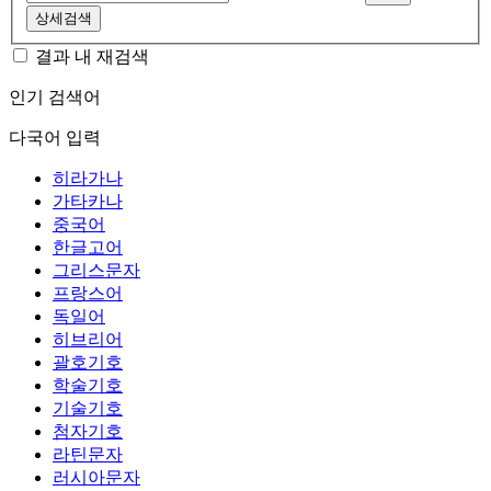
상세검색
결과 내 재검색
인기 검색어
다국어 입력
히라가나
가타카나
중국어
한글고어
그리스문자
프랑스어
독일어
히브리어
괄호기호
학술기호
기술기호
첨자기호
라틴문자
러시아문자