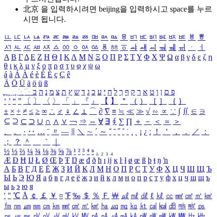
北京 을 입력하시려면
beijing
을 입력하시고 space를 누르
시면 됩니다.
ㅥ
ㅦ
ㅧ
ㅨ
ㅩ
ㅪ
ㅫ
ㅬ
ㅭ
ㅮ
ㅯ
ㅰ
ㅱ
ㅲ
ㅳ
ㅴ
ㅵ
ㅶ
ㅷ
ㅸ
ㅹ
ㅺ
ㅻ
ㅼ
ㅽ
ㅾ
ㅿ
ㆀ
ㆁ
ㆂ
ㆃ
ㆄ
ㆅ
ㆆ
ㆇ
ㆈ
ㆉ
ㆊ
ㆋ
ㆌ
ㆍ
ㆎ
Α
Β
Γ
Δ
Ε
Ζ
Η
Θ
Ι
Κ
Λ
Μ
Ν
Ξ
Ο
Π
Ρ
Σ
Τ
Υ
Φ
Χ
Ψ
Ω
α
β
γ
δ
ε
ζ
η
θ
ι
κ
λ
μ
ν
ξ
ο
π
ρ
σ
τ
υ
φ
χ
ψ
ω
á
à
Á
À
é
è
É
È
ç
Ç
ê
Ä
Ö
Ü
ä
ö
ü
ß
ְ
ֳ
ֲ
ֱ
ָ
ַ
ֵ
ֶ
ִ
ֹ
ּ
ֻ
ׂ
ׁ
ּ
ב
ה
נ
מ
צ
ת
ץ
ש
ד
ג
כ
ע
י
ח
ל
ך
ף
ק
ר
א
ט
ו
ן
ם
פ
‘
’
“
”
〔
〕
〈
〉
「
」
『
』
【
】
＂
（
）
［
］
｛
｝
±
×
÷
≠
≤
≥
∞
∴
♂
♀
∠
⊥
⌒
∂
∇
≡
≒
≪
≫
√
∽
∝
∵
∫
∬
∈
∋
⊆
⊇
⊂
⊃
∪
∩
∧
∨
￢
⇒
⇔
∀
∃
∮
∑
∏
＋
－
＜
＝
＞
、
。
·
‥
…
¨
〃
―
∥
＼
∼
´
～
ˇ
˘
˝
˚
˙
¸
˛
¡
¿
ː
！
＇
，
．
／
：
；
？
＾
＿
｀
｜
½
⅓
⅔
¼
¾
⅛
⅜
⅝
⅞
¹
²
³
⁴
ⁿ
₁
₂
₃
₄
Æ
Ð
Ħ
Ĳ
Ł
Ø
Œ
Þ
Ŧ
Ŋ
æ
đ
ð
ħ
ı
ĳ
ĸ
ŀ
ł
ø
œ
ß
þ
ŧ
ŋ
ŉ
А
Б
В
Г
Д
Е
Ё
Ж
З
И
Й
К
Л
М
Н
О
П
Р
С
Т
У
Ф
Х
Ц
Ч
Ш
Щ
Ъ
Ы
Ь
Э
Ю
Я
а
б
в
г
д
е
ё
ж
з
и
й
к
л
м
н
о
п
р
с
т
у
ф
х
ц
ч
ш
щ
ъ
ы
ь
э
ю
я
′
″
℃
Å
￠
￡
￥
¤
℉
‰
＄
％
Ｆ
￦
㎕
㎖
㎗
ℓ
㎘
㏄
㎣
㎤
㎥
㎦
㎙
㎚
㎛
㎜
㎝
㎞
㎟
㎠
㎡
㎢
㏊
㎍
㎎
㎏
㏏
㎈
㎉
㏈
㎧
㎨
㎰
㎱
㎲
㎳
㎴
㎵
㎶
㎷
㎸
㎹
㎀
㎁
㎂
㎃
㎄
㎺
㎻
㎽
㎾
㎿
㎐
㎑