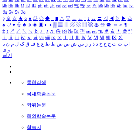
㎒
㎓
㎔
Ω
㏀
㏁
㎊
㎋
㎌
㏖
㏅
㎭
㎮
㎯
㏛
㎩
㎪
㎫
㎬
㏝
㏐
㏓
㏃
㏉
㏜
㏆
§
※
☆
★
○
●
◎
◇
◆
□
■
△
▽
→
←
↑
↓
↔
〓
◁
◀
▷
▶
♤
♠
♡
♥
♧
♣
⊙
◈
▣
◐
◑
▒
▤
▥
▨
▧
▦
▩
♨
☏
☎
☜
☞
¶
†
‡
↕
↗
↙
↖
↘
♭
♩
♪
♬
㉿
㈜
№
㏇
™
㏂
㏘
℡
＃
＆
＊
＠
ª
º
ⅰ
ⅱ
ⅲ
ⅳ
ⅴ
ⅵ
ⅶ
ⅷ
ⅸ
ⅹ
Ⅰ
Ⅱ
Ⅲ
Ⅳ
Ⅴ
Ⅵ
Ⅶ
Ⅷ
Ⅸ
Ⅹ
ا
ب
ت
ث
ج
ح
خ
د
ذ
ر
ز
س
ش
ص
ض
ط
ظ
ع
غ
ف
ق
ک
ل
م
ن
ه
و
ی
닫기
통합검색
국내학술논문
학위논문
해외학술논문
학술지