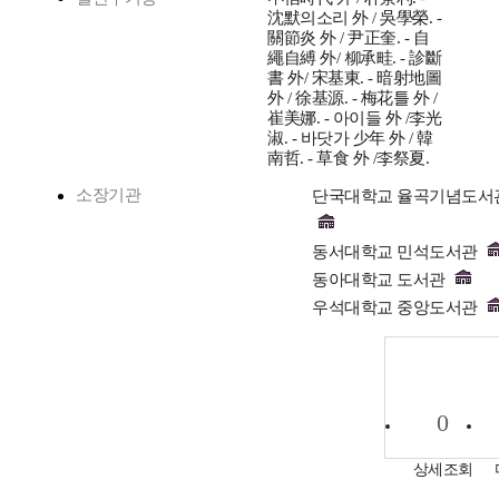
沈默의소리 外 / 吳學榮. -
關節炎 外 / 尹正奎. - 自
繩自縛 外/ 柳承畦. - 診斷
書 外/ 宋基東. - 暗射地圖
外 / 徐基源. - 梅花틀 外 /
崔美娜. - 아이들 外 /李光
淑. - 바닷가 少年 外 / 韓
南哲. - 草食 外 /李祭夏.
소장기관
단국대학교 율곡기념도서관
동서대학교 민석도서관
동아대학교 도서관
우석대학교 중앙도서관
0
상세조회