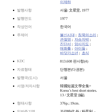
이제하
발행사항
서울: 文星堂, 1977
발행연도
1977
작성언어
한국어
주제어
불신시대
;
침묵의소리
;
관절염
;
자승자박
;
진단서
;
암사지도
;
매화틀
;
아이들
;
바닷가소년
;
초식
KDC
813.608 판사항(4)
자료형태
단행본(다권본)
발행국(도시)
서울
서명/저자사항
韓國短篇文學全集=
Korea`s best short stories.
13 / 文星堂 [編].
형태사항
376p.; 19cm.
일반주기명
不信時代 外 / 朴景利. -