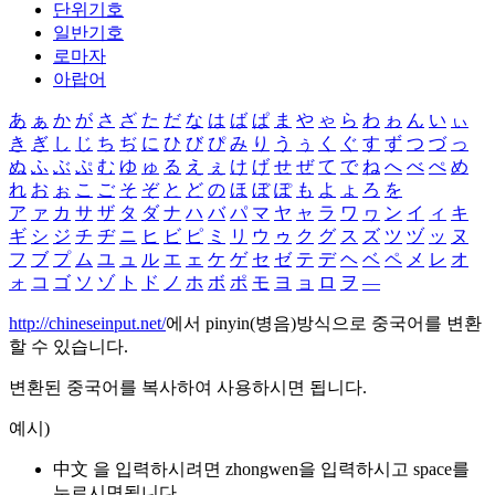
단위기호
일반기호
로마자
아랍어
あ
ぁ
か
が
さ
ざ
た
だ
な
は
ば
ぱ
ま
や
ゃ
ら
わ
ゎ
ん
い
ぃ
き
ぎ
し
じ
ち
ぢ
に
ひ
び
ぴ
み
り
う
ぅ
く
ぐ
す
ず
つ
づ
っ
ぬ
ふ
ぶ
ぷ
む
ゆ
ゅ
る
え
ぇ
け
げ
せ
ぜ
て
で
ね
へ
べ
ぺ
め
れ
お
ぉ
こ
ご
そ
ぞ
と
ど
の
ほ
ぼ
ぽ
も
よ
ょ
ろ
を
ア
ァ
カ
サ
ザ
タ
ダ
ナ
ハ
バ
パ
マ
ヤ
ャ
ラ
ワ
ヮ
ン
イ
ィ
キ
ギ
シ
ジ
チ
ヂ
ニ
ヒ
ビ
ピ
ミ
リ
ウ
ゥ
ク
グ
ス
ズ
ツ
ヅ
ッ
ヌ
フ
ブ
プ
ム
ユ
ュ
ル
エ
ェ
ケ
ゲ
セ
ゼ
テ
デ
ヘ
ベ
ペ
メ
レ
オ
ォ
コ
ゴ
ソ
ゾ
ト
ド
ノ
ホ
ボ
ポ
モ
ヨ
ョ
ロ
ヲ
―
http://chineseinput.net/
에서 pinyin(병음)방식으로 중국어를 변환
할 수 있습니다.
변환된 중국어를 복사하여 사용하시면 됩니다.
예시)
中文 을 입력하시려면
zhongwen
을 입력하시고 space를
누르시면됩니다.