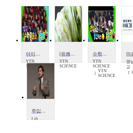
아이들이 빠져드는 수학 마술
[유쾌한 과학] 아이들의 김장체험기!
수학을 잘하는 아이들의 특징
YTN
YTN
YTN
영
SCIENCE
SCIENCE
SCIENCE
교
YTN
YTN
SCIENCE
SCIENCE
주입식교육에서벗어나: 사회, 아이들, 기술 그리고 스스로 학습법
Lift
Sugata
Mitra