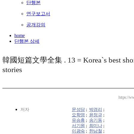
단행본
연구보고서
공개강의
home
단행본 상세
韓國短篇文學全集 . 13 = Korea`s best shor
stories
https://w
저자
문성당
;
박경리
;
오학영
;
윤정규
;
유승휴
;
송기동
;
서기원
;
최미나
;
이광숙
;
한남철
;