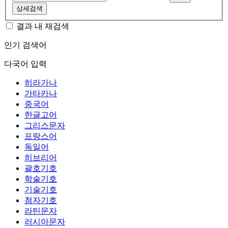
상세검색
결과 내 재검색
인기 검색어
다국어 입력
히라가나
가타카나
중국어
한글고어
그리스문자
프랑스어
독일어
히브리어
괄호기호
학술기호
기술기호
첨자기호
라틴문자
러시아문자