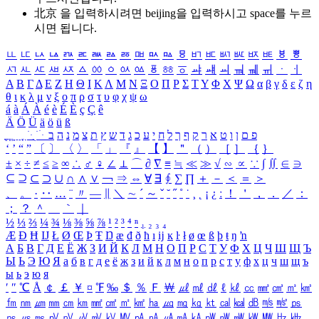
北京 을 입력하시려면
beijing
을 입력하시고 space를 누르
시면 됩니다.
ㅥ
ㅦ
ㅧ
ㅨ
ㅩ
ㅪ
ㅫ
ㅬ
ㅭ
ㅮ
ㅯ
ㅰ
ㅱ
ㅲ
ㅳ
ㅴ
ㅵ
ㅶ
ㅷ
ㅸ
ㅹ
ㅺ
ㅻ
ㅼ
ㅽ
ㅾ
ㅿ
ㆀ
ㆁ
ㆂ
ㆃ
ㆄ
ㆅ
ㆆ
ㆇ
ㆈ
ㆉ
ㆊ
ㆋ
ㆌ
ㆍ
ㆎ
Α
Β
Γ
Δ
Ε
Ζ
Η
Θ
Ι
Κ
Λ
Μ
Ν
Ξ
Ο
Π
Ρ
Σ
Τ
Υ
Φ
Χ
Ψ
Ω
α
β
γ
δ
ε
ζ
η
θ
ι
κ
λ
μ
ν
ξ
ο
π
ρ
σ
τ
υ
φ
χ
ψ
ω
á
à
Á
À
é
è
É
È
ç
Ç
ê
Ä
Ö
Ü
ä
ö
ü
ß
ְ
ֳ
ֲ
ֱ
ָ
ַ
ֵ
ֶ
ִ
ֹ
ּ
ֻ
ׂ
ׁ
ּ
ב
ה
נ
מ
צ
ת
ץ
ש
ד
ג
כ
ע
י
ח
ל
ך
ף
ק
ר
א
ט
ו
ן
ם
פ
‘
’
“
”
〔
〕
〈
〉
「
」
『
』
【
】
＂
（
）
［
］
｛
｝
±
×
÷
≠
≤
≥
∞
∴
♂
♀
∠
⊥
⌒
∂
∇
≡
≒
≪
≫
√
∽
∝
∵
∫
∬
∈
∋
⊆
⊇
⊂
⊃
∪
∩
∧
∨
￢
⇒
⇔
∀
∃
∮
∑
∏
＋
－
＜
＝
＞
、
。
·
‥
…
¨
〃
―
∥
＼
∼
´
～
ˇ
˘
˝
˚
˙
¸
˛
¡
¿
ː
！
＇
，
．
／
：
；
？
＾
＿
｀
｜
½
⅓
⅔
¼
¾
⅛
⅜
⅝
⅞
¹
²
³
⁴
ⁿ
₁
₂
₃
₄
Æ
Ð
Ħ
Ĳ
Ł
Ø
Œ
Þ
Ŧ
Ŋ
æ
đ
ð
ħ
ı
ĳ
ĸ
ŀ
ł
ø
œ
ß
þ
ŧ
ŋ
ŉ
А
Б
В
Г
Д
Е
Ё
Ж
З
И
Й
К
Л
М
Н
О
П
Р
С
Т
У
Ф
Х
Ц
Ч
Ш
Щ
Ъ
Ы
Ь
Э
Ю
Я
а
б
в
г
д
е
ё
ж
з
и
й
к
л
м
н
о
п
р
с
т
у
ф
х
ц
ч
ш
щ
ъ
ы
ь
э
ю
я
′
″
℃
Å
￠
￡
￥
¤
℉
‰
＄
％
Ｆ
￦
㎕
㎖
㎗
ℓ
㎘
㏄
㎣
㎤
㎥
㎦
㎙
㎚
㎛
㎜
㎝
㎞
㎟
㎠
㎡
㎢
㏊
㎍
㎎
㎏
㏏
㎈
㎉
㏈
㎧
㎨
㎰
㎱
㎲
㎳
㎴
㎵
㎶
㎷
㎸
㎹
㎀
㎁
㎂
㎃
㎄
㎺
㎻
㎽
㎾
㎿
㎐
㎑