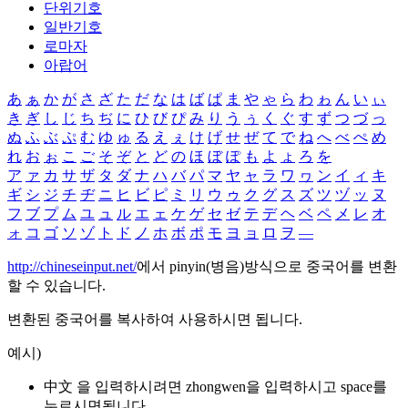
단위기호
일반기호
로마자
아랍어
あ
ぁ
か
が
さ
ざ
た
だ
な
は
ば
ぱ
ま
や
ゃ
ら
わ
ゎ
ん
い
ぃ
き
ぎ
し
じ
ち
ぢ
に
ひ
び
ぴ
み
り
う
ぅ
く
ぐ
す
ず
つ
づ
っ
ぬ
ふ
ぶ
ぷ
む
ゆ
ゅ
る
え
ぇ
け
げ
せ
ぜ
て
で
ね
へ
べ
ぺ
め
れ
お
ぉ
こ
ご
そ
ぞ
と
ど
の
ほ
ぼ
ぽ
も
よ
ょ
ろ
を
ア
ァ
カ
サ
ザ
タ
ダ
ナ
ハ
バ
パ
マ
ヤ
ャ
ラ
ワ
ヮ
ン
イ
ィ
キ
ギ
シ
ジ
チ
ヂ
ニ
ヒ
ビ
ピ
ミ
リ
ウ
ゥ
ク
グ
ス
ズ
ツ
ヅ
ッ
ヌ
フ
ブ
プ
ム
ユ
ュ
ル
エ
ェ
ケ
ゲ
セ
ゼ
テ
デ
ヘ
ベ
ペ
メ
レ
オ
ォ
コ
ゴ
ソ
ゾ
ト
ド
ノ
ホ
ボ
ポ
モ
ヨ
ョ
ロ
ヲ
―
http://chineseinput.net/
에서 pinyin(병음)방식으로 중국어를 변환
할 수 있습니다.
변환된 중국어를 복사하여 사용하시면 됩니다.
예시)
中文 을 입력하시려면
zhongwen
을 입력하시고 space를
누르시면됩니다.