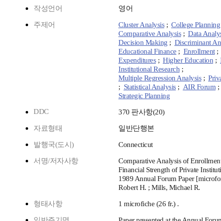
작성언어
영어
주제어
Cluster Analysis
;
College Planning
Comparative Analysis
;
Data Analy
Decision Making
;
Discriminant An
Educational Finance
;
Enrollment
;
Expenditures
;
Higher Education
;
Institutional Research
;
Multiple Regression Analysis
;
Priv
;
Statistical Analysis
;
AIR Forum
;
Strategic Planning
DDC
370 판사항(20)
자료형태
일반단행본
발행국(도시)
Connecticut
서명/저자사항
Comparative Analysis of Enrollmen
Financial Strength of Private Institu
1989 Annual Forum Paper [microfor
Robert H. ; Mills, Michael R.
형태사항
1 microfiche (26 fr.) .
일반주기명
Paper presented at the Annual Foru