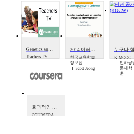
Genetics and Medicine: Genomics, Society and Health: Genomics, decision-making and risk
2014 이러닝 국제 콘퍼런스 : Decision making based on Learning Analytics Under Uncertainty
Teachers TV
한국교육학술
K-MOOC
Teachers TV
정보원
인하공
문대학
Scott Jeong
훈
효과적인 문제 해결과 의사 결정
COURSERA
Rob Stone