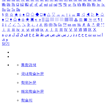
㎒
㎓
㎔
Ω
㏀
㏁
㎊
㎋
㎌
㏖
㏅
㎭
㎮
㎯
㏛
㎩
㎪
㎫
㎬
㏝
㏐
㏓
㏃
㏉
㏜
㏆
§
※
☆
★
○
●
◎
◇
◆
□
■
△
▽
→
←
↑
↓
↔
〓
◁
◀
▷
▶
♤
♠
♡
♥
♧
♣
⊙
◈
▣
◐
◑
▒
▤
▥
▨
▧
▦
▩
♨
☏
☎
☜
☞
¶
†
‡
↕
↗
↙
↖
↘
♭
♩
♪
♬
㉿
㈜
№
㏇
™
㏂
㏘
℡
＃
＆
＊
＠
ª
º
ⅰ
ⅱ
ⅲ
ⅳ
ⅴ
ⅵ
ⅶ
ⅷ
ⅸ
ⅹ
Ⅰ
Ⅱ
Ⅲ
Ⅳ
Ⅴ
Ⅵ
Ⅶ
Ⅷ
Ⅸ
Ⅹ
ا
ب
ت
ث
ج
ح
خ
د
ذ
ر
ز
س
ش
ص
ض
ط
ظ
ع
غ
ف
ق
ک
ل
م
ن
ه
و
ی
닫기
통합검색
국내학술논문
학위논문
해외학술논문
학술지