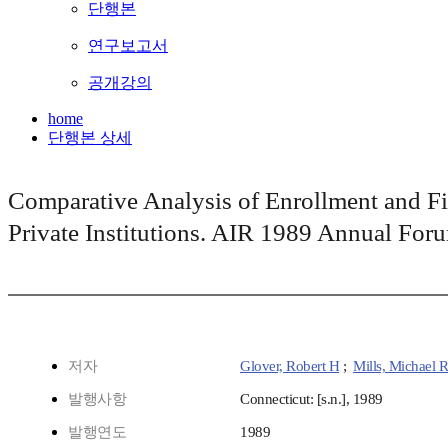
단행본
연구보고서
공개강의
home
단행본 상세
Comparative Analysis of Enrollment and Fi
Private Institutions. AIR 1989 Annual For
저자
Glover, Robert H
;
Mills, Michael R
발행사항
Connecticut: [s.n.], 1989
발행연도
1989