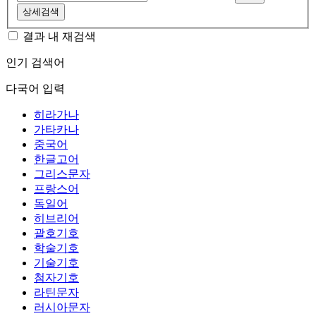
상세검색
결과 내 재검색
인기 검색어
다국어 입력
히라가나
가타카나
중국어
한글고어
그리스문자
프랑스어
독일어
히브리어
괄호기호
학술기호
기술기호
첨자기호
라틴문자
러시아문자