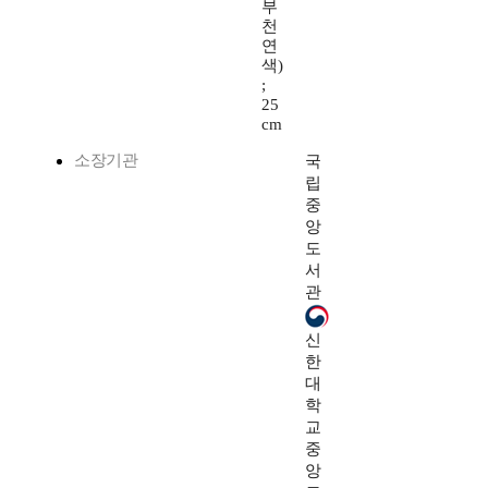
부
천
연
색)
;
25
cm
소장기관
국
립
중
앙
도
서
관
신
한
대
학
교
중
앙