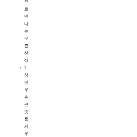
으
로
만
나
는
우
촌
선
생
1.
청
년
우
촌,
큰
뜻
을
세
우