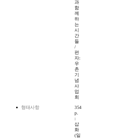
과
함
께
하
는
시
간
들
/
편
자:
우
촌
기
념
사
업
회
형태사항
354
p.
:
삽
화
(일