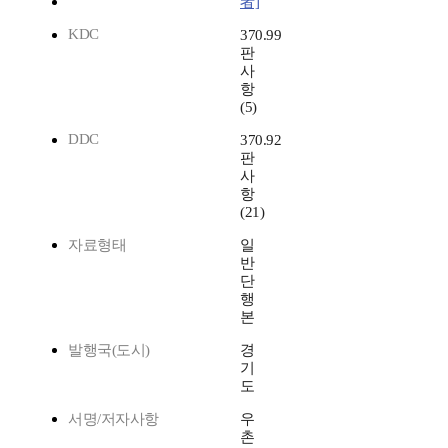
者]
KDC
370.99
판
사
항
(5)
DDC
370.92
판
사
항
(21)
자료형태
일
반
단
행
본
발행국(도시)
경
기
도
서명/저자사항
우
촌