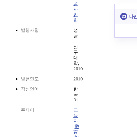
념
사
업
나만
회
발행사항
성
남
:
신
구
대
학,
2010
발행연도
2010
작성언어
한
국
어
주제어
교
육
자
[敎
育