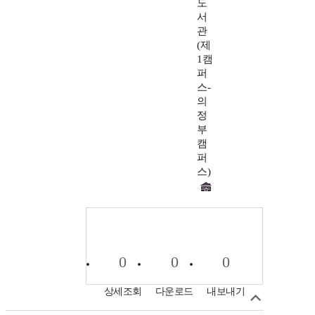
도
서
관
(제
1캠
퍼
스-
의
정
부
캠
퍼
스)
0
0
0
상세조회
다운로드
내보내기