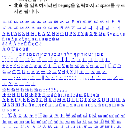
北京 을 입력하시려면
beijing
을 입력하시고 space를 누르
시면 됩니다.
ㅥ
ㅦ
ㅧ
ㅨ
ㅩ
ㅪ
ㅫ
ㅬ
ㅭ
ㅮ
ㅯ
ㅰ
ㅱ
ㅲ
ㅳ
ㅴ
ㅵ
ㅶ
ㅷ
ㅸ
ㅹ
ㅺ
ㅻ
ㅼ
ㅽ
ㅾ
ㅿ
ㆀ
ㆁ
ㆂ
ㆃ
ㆄ
ㆅ
ㆆ
ㆇ
ㆈ
ㆉ
ㆊ
ㆋ
ㆌ
ㆍ
ㆎ
Α
Β
Γ
Δ
Ε
Ζ
Η
Θ
Ι
Κ
Λ
Μ
Ν
Ξ
Ο
Π
Ρ
Σ
Τ
Υ
Φ
Χ
Ψ
Ω
α
β
γ
δ
ε
ζ
η
θ
ι
κ
λ
μ
ν
ξ
ο
π
ρ
σ
τ
υ
φ
χ
ψ
ω
á
à
Á
À
é
è
É
È
ç
Ç
ê
Ä
Ö
Ü
ä
ö
ü
ß
ְ
ֳ
ֲ
ֱ
ָ
ַ
ֵ
ֶ
ִ
ֹ
ּ
ֻ
ׂ
ׁ
ּ
ב
ה
נ
מ
צ
ת
ץ
ש
ד
ג
כ
ע
י
ח
ל
ך
ף
ק
ר
א
ט
ו
ן
ם
פ
‘
’
“
”
〔
〕
〈
〉
「
」
『
』
【
】
＂
（
）
［
］
｛
｝
±
×
÷
≠
≤
≥
∞
∴
♂
♀
∠
⊥
⌒
∂
∇
≡
≒
≪
≫
√
∽
∝
∵
∫
∬
∈
∋
⊆
⊇
⊂
⊃
∪
∩
∧
∨
￢
⇒
⇔
∀
∃
∮
∑
∏
＋
－
＜
＝
＞
、
。
·
‥
…
¨
〃
―
∥
＼
∼
´
～
ˇ
˘
˝
˚
˙
¸
˛
¡
¿
ː
！
＇
，
．
／
：
；
？
＾
＿
｀
｜
½
⅓
⅔
¼
¾
⅛
⅜
⅝
⅞
¹
²
³
⁴
ⁿ
₁
₂
₃
₄
Æ
Ð
Ħ
Ĳ
Ł
Ø
Œ
Þ
Ŧ
Ŋ
æ
đ
ð
ħ
ı
ĳ
ĸ
ŀ
ł
ø
œ
ß
þ
ŧ
ŋ
ŉ
А
Б
В
Г
Д
Е
Ё
Ж
З
И
Й
К
Л
М
Н
О
П
Р
С
Т
У
Ф
Х
Ц
Ч
Ш
Щ
Ъ
Ы
Ь
Э
Ю
Я
а
б
в
г
д
е
ё
ж
з
и
й
к
л
м
н
о
п
р
с
т
у
ф
х
ц
ч
ш
щ
ъ
ы
ь
э
ю
я
′
″
℃
Å
￠
￡
￥
¤
℉
‰
＄
％
Ｆ
￦
㎕
㎖
㎗
ℓ
㎘
㏄
㎣
㎤
㎥
㎦
㎙
㎚
㎛
㎜
㎝
㎞
㎟
㎠
㎡
㎢
㏊
㎍
㎎
㎏
㏏
㎈
㎉
㏈
㎧
㎨
㎰
㎱
㎲
㎳
㎴
㎵
㎶
㎷
㎸
㎹
㎀
㎁
㎂
㎃
㎄
㎺
㎻
㎽
㎾
㎿
㎐
㎑