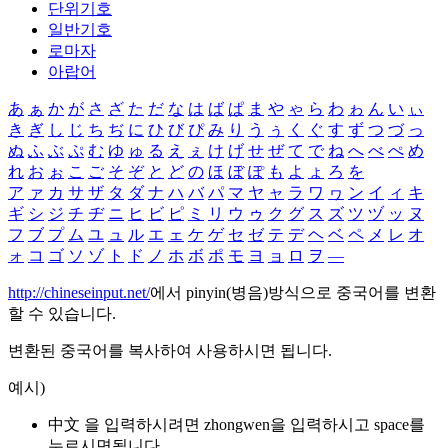
단위기호
일반기호
로마자
아랍어
あ
ぁ
か
が
さ
ざ
た
だ
な
は
ば
ぱ
ま
や
ゃ
ら
わ
ゎ
ん
い
ぃ
き
ぎ
し
じ
ち
ぢ
に
ひ
び
ぴ
み
り
う
ぅ
く
ぐ
す
ず
つ
づ
っ
ぬ
ふ
ぶ
ぷ
む
ゆ
ゅ
る
え
ぇ
け
げ
せ
ぜ
て
で
ね
へ
べ
ぺ
め
れ
お
ぉ
こ
ご
そ
ぞ
と
ど
の
ほ
ぼ
ぽ
も
よ
ょ
ろ
を
ア
ァ
カ
サ
ザ
タ
ダ
ナ
ハ
バ
パ
マ
ヤ
ャ
ラ
ワ
ヮ
ン
イ
ィ
キ
ギ
シ
ジ
チ
ヂ
ニ
ヒ
ビ
ピ
ミ
リ
ウ
ゥ
ク
グ
ス
ズ
ツ
ヅ
ッ
ヌ
フ
ブ
プ
ム
ユ
ュ
ル
エ
ェ
ケ
ゲ
セ
ゼ
テ
デ
ヘ
ベ
ペ
メ
レ
オ
ォ
コ
ゴ
ソ
ゾ
ト
ド
ノ
ホ
ボ
ポ
モ
ヨ
ョ
ロ
ヲ
―
http://chineseinput.net/
에서 pinyin(병음)방식으로 중국어를 변환
할 수 있습니다.
변환된 중국어를 복사하여 사용하시면 됩니다.
예시)
中文 을 입력하시려면
zhongwen
을 입력하시고 space를
누르시면됩니다.