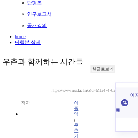
단행본
연구보고서
공개강의
home
단행본 상세
우촌과 함께하는 시간들
한글로보기
https://www.riss.kr/link?id=M12474782
이 
저자
이
종
료
익
;
우
촌
기