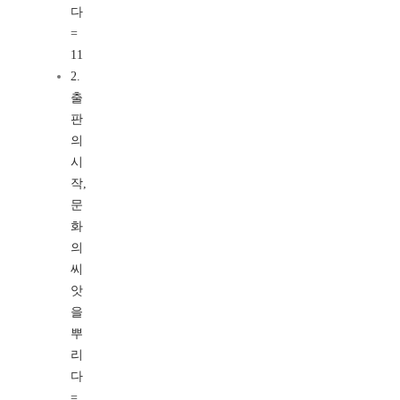
다
=
11
2.
출
판
의
시
작,
문
화
의
씨
앗
을
뿌
리
다
=