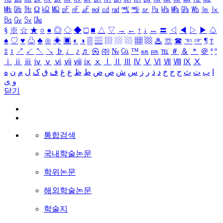
㎒
㎓
㎔
Ω
㏀
㏁
㎊
㎋
㎌
㏖
㏅
㎭
㎮
㎯
㏛
㎩
㎪
㎫
㎬
㏝
㏐
㏓
㏃
㏉
㏜
㏆
§
※
☆
★
○
●
◎
◇
◆
□
■
△
▽
→
←
↑
↓
↔
〓
◁
◀
▷
▶
♤
♠
♡
♥
♧
♣
⊙
◈
▣
◐
◑
▒
▤
▥
▨
▧
▦
▩
♨
☏
☎
☜
☞
¶
†
‡
↕
↗
↙
↖
↘
♭
♩
♪
♬
㉿
㈜
№
㏇
™
㏂
㏘
℡
＃
＆
＊
＠
ª
º
ⅰ
ⅱ
ⅲ
ⅳ
ⅴ
ⅵ
ⅶ
ⅷ
ⅸ
ⅹ
Ⅰ
Ⅱ
Ⅲ
Ⅳ
Ⅴ
Ⅵ
Ⅶ
Ⅷ
Ⅸ
Ⅹ
ا
ب
ت
ث
ج
ح
خ
د
ذ
ر
ز
س
ش
ص
ض
ط
ظ
ع
غ
ف
ق
ک
ل
م
ن
ه
و
ی
닫기
통합검색
국내학술논문
학위논문
해외학술논문
학술지