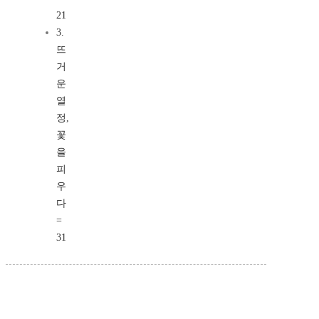
21
3.
뜨
거
운
열
정,
꽃
을
피
우
다
=
31