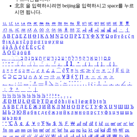
北京 을 입력하시려면
beijing
을 입력하시고 space를 누르
시면 됩니다.
ㅥ
ㅦ
ㅧ
ㅨ
ㅩ
ㅪ
ㅫ
ㅬ
ㅭ
ㅮ
ㅯ
ㅰ
ㅱ
ㅲ
ㅳ
ㅴ
ㅵ
ㅶ
ㅷ
ㅸ
ㅹ
ㅺ
ㅻ
ㅼ
ㅽ
ㅾ
ㅿ
ㆀ
ㆁ
ㆂ
ㆃ
ㆄ
ㆅ
ㆆ
ㆇ
ㆈ
ㆉ
ㆊ
ㆋ
ㆌ
ㆍ
ㆎ
Α
Β
Γ
Δ
Ε
Ζ
Η
Θ
Ι
Κ
Λ
Μ
Ν
Ξ
Ο
Π
Ρ
Σ
Τ
Υ
Φ
Χ
Ψ
Ω
α
β
γ
δ
ε
ζ
η
θ
ι
κ
λ
μ
ν
ξ
ο
π
ρ
σ
τ
υ
φ
χ
ψ
ω
á
à
Á
À
é
è
É
È
ç
Ç
ê
Ä
Ö
Ü
ä
ö
ü
ß
ְ
ֳ
ֲ
ֱ
ָ
ַ
ֵ
ֶ
ִ
ֹ
ּ
ֻ
ׂ
ׁ
ּ
ב
ה
נ
מ
צ
ת
ץ
ש
ד
ג
כ
ע
י
ח
ל
ך
ף
ק
ר
א
ט
ו
ן
ם
פ
‘
’
“
”
〔
〕
〈
〉
「
」
『
』
【
】
＂
（
）
［
］
｛
｝
±
×
÷
≠
≤
≥
∞
∴
♂
♀
∠
⊥
⌒
∂
∇
≡
≒
≪
≫
√
∽
∝
∵
∫
∬
∈
∋
⊆
⊇
⊂
⊃
∪
∩
∧
∨
￢
⇒
⇔
∀
∃
∮
∑
∏
＋
－
＜
＝
＞
、
。
·
‥
…
¨
〃
―
∥
＼
∼
´
～
ˇ
˘
˝
˚
˙
¸
˛
¡
¿
ː
！
＇
，
．
／
：
；
？
＾
＿
｀
｜
½
⅓
⅔
¼
¾
⅛
⅜
⅝
⅞
¹
²
³
⁴
ⁿ
₁
₂
₃
₄
Æ
Ð
Ħ
Ĳ
Ł
Ø
Œ
Þ
Ŧ
Ŋ
æ
đ
ð
ħ
ı
ĳ
ĸ
ŀ
ł
ø
œ
ß
þ
ŧ
ŋ
ŉ
А
Б
В
Г
Д
Е
Ё
Ж
З
И
Й
К
Л
М
Н
О
П
Р
С
Т
У
Ф
Х
Ц
Ч
Ш
Щ
Ъ
Ы
Ь
Э
Ю
Я
а
б
в
г
д
е
ё
ж
з
и
й
к
л
м
н
о
п
р
с
т
у
ф
х
ц
ч
ш
щ
ъ
ы
ь
э
ю
я
′
″
℃
Å
￠
￡
￥
¤
℉
‰
＄
％
Ｆ
￦
㎕
㎖
㎗
ℓ
㎘
㏄
㎣
㎤
㎥
㎦
㎙
㎚
㎛
㎜
㎝
㎞
㎟
㎠
㎡
㎢
㏊
㎍
㎎
㎏
㏏
㎈
㎉
㏈
㎧
㎨
㎰
㎱
㎲
㎳
㎴
㎵
㎶
㎷
㎸
㎹
㎀
㎁
㎂
㎃
㎄
㎺
㎻
㎽
㎾
㎿
㎐
㎑