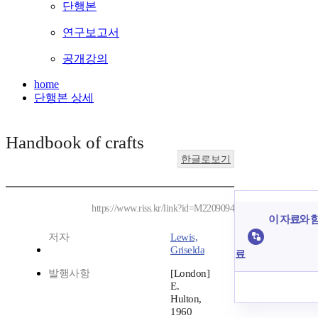
단행본
연구보고서
공개강의
home
단행본 상세
Handbook of crafts
한글로보기
https://www.riss.kr/link?id=M2209094
이 자료와 함
저자
Lewis,
Griselda
료
발행사항
[London]
E.
Hulton,
1960