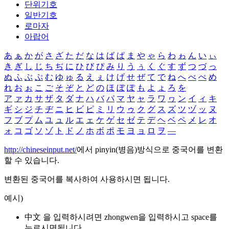
단위기호
일반기호
로마자
아랍어
あ
ぁ
か
が
さ
ざ
た
だ
な
は
ば
ぱ
ま
や
ゃ
ら
わ
ゎ
ん
い
ぃ
き
ぎ
し
じ
ち
ぢ
に
ひ
び
ぴ
み
り
う
ぅ
く
ぐ
す
ず
つ
づ
っ
ぬ
ふ
ぶ
ぷ
む
ゆ
ゅ
る
え
ぇ
け
げ
せ
ぜ
て
で
ね
へ
べ
ぺ
め
れ
お
ぉ
こ
ご
そ
ぞ
と
ど
の
ほ
ぼ
ぽ
も
よ
ょ
ろ
を
ア
ァ
カ
サ
ザ
タ
ダ
ナ
ハ
バ
パ
マ
ヤ
ャ
ラ
ワ
ヮ
ン
イ
ィ
キ
ギ
シ
ジ
チ
ヂ
ニ
ヒ
ビ
ピ
ミ
リ
ウ
ゥ
ク
グ
ス
ズ
ツ
ヅ
ッ
ヌ
フ
ブ
プ
ム
ユ
ュ
ル
エ
ェ
ケ
ゲ
セ
ゼ
テ
デ
ヘ
ベ
ペ
メ
レ
オ
ォ
コ
ゴ
ソ
ゾ
ト
ド
ノ
ホ
ボ
ポ
モ
ヨ
ョ
ロ
ヲ
―
http://chineseinput.net/
에서 pinyin(병음)방식으로 중국어를 변환
할 수 있습니다.
변환된 중국어를 복사하여 사용하시면 됩니다.
예시)
中文 을 입력하시려면
zhongwen
을 입력하시고 space를
누르시면됩니다.