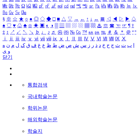
㎒
㎓
㎔
Ω
㏀
㏁
㎊
㎋
㎌
㏖
㏅
㎭
㎮
㎯
㏛
㎩
㎪
㎫
㎬
㏝
㏐
㏓
㏃
㏉
㏜
㏆
§
※
☆
★
○
●
◎
◇
◆
□
■
△
▽
→
←
↑
↓
↔
〓
◁
◀
▷
▶
♤
♠
♡
♥
♧
♣
⊙
◈
▣
◐
◑
▒
▤
▥
▨
▧
▦
▩
♨
☏
☎
☜
☞
¶
†
‡
↕
↗
↙
↖
↘
♭
♩
♪
♬
㉿
㈜
№
㏇
™
㏂
㏘
℡
＃
＆
＊
＠
ª
º
ⅰ
ⅱ
ⅲ
ⅳ
ⅴ
ⅵ
ⅶ
ⅷ
ⅸ
ⅹ
Ⅰ
Ⅱ
Ⅲ
Ⅳ
Ⅴ
Ⅵ
Ⅶ
Ⅷ
Ⅸ
Ⅹ
ا
ب
ت
ث
ج
ح
خ
د
ذ
ر
ز
س
ش
ص
ض
ط
ظ
ع
غ
ف
ق
ک
ل
م
ن
ه
و
ی
닫기
통합검색
국내학술논문
학위논문
해외학술논문
학술지