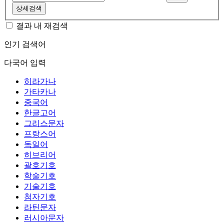
상세검색
결과 내 재검색
인기 검색어
다국어 입력
히라가나
가타카나
중국어
한글고어
그리스문자
프랑스어
독일어
히브리어
괄호기호
학술기호
기술기호
첨자기호
라틴문자
러시아문자