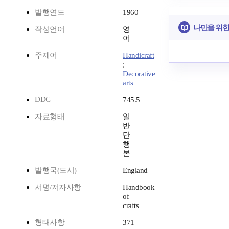
발행연도
1960
나만을 위한
작성언어
영
어
주제어
Handicraft
;
Decorative
arts
DDC
745.5
자료형태
일
반
단
행
본
발행국(도시)
England
서명/저자사항
Handbook
of
crafts
형태사항
371