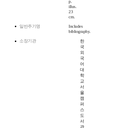
p.
illus.
23
cm.
일반주기명
Includes
bibliography.
소장기관
한
국
외
국
어
대
학
교
서
울
캠
퍼
스
도
서
관