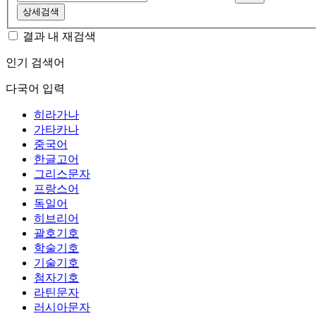
상세검색
결과 내 재검색
인기 검색어
다국어 입력
히라가나
가타카나
중국어
한글고어
그리스문자
프랑스어
독일어
히브리어
괄호기호
학술기호
기술기호
첨자기호
라틴문자
러시아문자