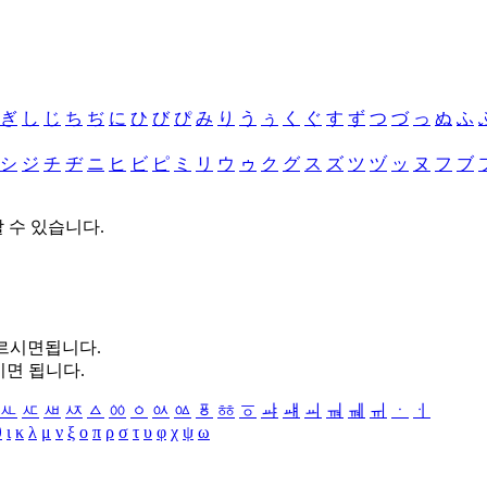
ぎ
し
じ
ち
ぢ
に
ひ
び
ぴ
み
り
う
ぅ
く
ぐ
す
ず
つ
づ
っ
ぬ
ふ
シ
ジ
チ
ヂ
ニ
ヒ
ビ
ピ
ミ
リ
ウ
ゥ
ク
グ
ス
ズ
ツ
ヅ
ッ
ヌ
フ
ブ
할 수 있습니다.
누르시면됩니다.
시면 됩니다.
ㅻ
ㅼ
ㅽ
ㅾ
ㅿ
ㆀ
ㆁ
ㆂ
ㆃ
ㆄ
ㆅ
ㆆ
ㆇ
ㆈ
ㆉ
ㆊ
ㆋ
ㆌ
ㆍ
ㆎ
θ
ι
κ
λ
μ
ν
ξ
ο
π
ρ
σ
τ
υ
φ
χ
ψ
ω