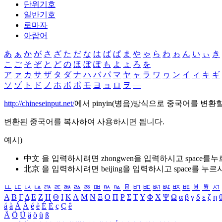
단위기호
일반기호
로마자
아랍어
あ
ぁ
か
が
さ
ざ
た
だ
な
は
ば
ぱ
ま
や
ゃ
ら
わ
ゎ
ん
い
ぃ
き
こ
ご
そ
ぞ
と
ど
の
ほ
ぼ
ぽ
も
よ
ょ
ろ
を
ア
ァ
カ
サ
ザ
タ
ダ
ナ
ハ
バ
パ
マ
ヤ
ャ
ラ
ワ
ヮ
ン
イ
ィ
キ
ギ
ソ
ゾ
ト
ド
ノ
ホ
ボ
ポ
モ
ヨ
ョ
ロ
ヲ
―
http://chineseinput.net/
에서 pinyin(병음)방식으로 중국어를 변환
변환된 중국어를 복사하여 사용하시면 됩니다.
예시)
中文 을 입력하시려면
zhongwen
을 입력하시고 space를
北京 을 입력하시려면
beijing
을 입력하시고 space를 누르
ㅥ
ㅦ
ㅧ
ㅨ
ㅩ
ㅪ
ㅫ
ㅬ
ㅭ
ㅮ
ㅯ
ㅰ
ㅱ
ㅲ
ㅳ
ㅴ
ㅵ
ㅶ
ㅷ
ㅸ
ㅹ
ㅺ
Α
Β
Γ
Δ
Ε
Ζ
Η
Θ
Ι
Κ
Λ
Μ
Ν
Ξ
Ο
Π
Ρ
Σ
Τ
Υ
Φ
Χ
Ψ
Ω
α
β
γ
δ
ε
ζ
η
á
à
Á
À
é
è
É
È
ç
Ç
ê
Ä
Ö
Ü
ä
ö
ü
ß