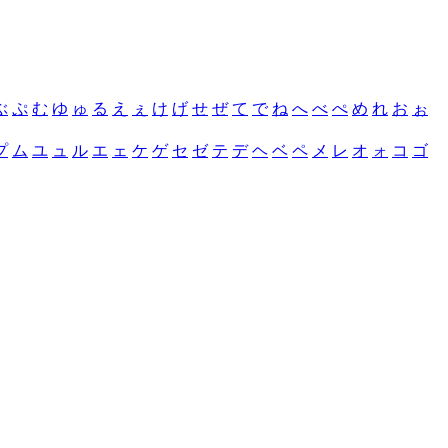
ぶ
ぷ
む
ゆ
ゅ
る
え
ぇ
け
げ
せ
ぜ
て
で
ね
へ
べ
ぺ
め
れ
お
ぉ
プ
ム
ユ
ュ
ル
エ
ェ
ケ
ゲ
セ
ゼ
テ
デ
ヘ
ベ
ペ
メ
レ
オ
ォ
コ
ゴ