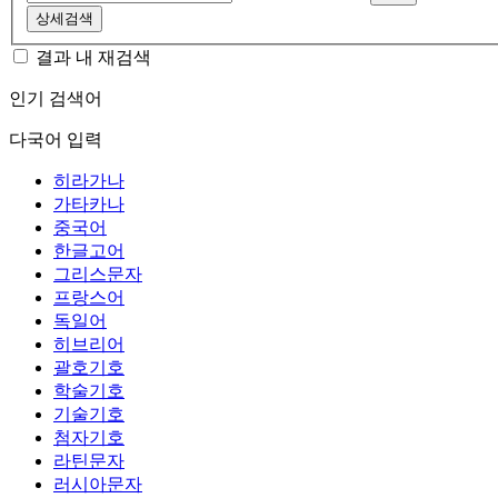
상세검색
결과 내 재검색
인기 검색어
다국어 입력
히라가나
가타카나
중국어
한글고어
그리스문자
프랑스어
독일어
히브리어
괄호기호
학술기호
기술기호
첨자기호
라틴문자
러시아문자