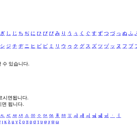
ぎ
し
じ
ち
ぢ
に
ひ
び
ぴ
み
り
う
ぅ
く
ぐ
す
ず
つ
づ
っ
ぬ
ふ
シ
ジ
チ
ヂ
ニ
ヒ
ビ
ピ
ミ
リ
ウ
ゥ
ク
グ
ス
ズ
ツ
ヅ
ッ
ヌ
フ
ブ
할 수 있습니다.
누르시면됩니다.
시면 됩니다.
ㅻ
ㅼ
ㅽ
ㅾ
ㅿ
ㆀ
ㆁ
ㆂ
ㆃ
ㆄ
ㆅ
ㆆ
ㆇ
ㆈ
ㆉ
ㆊ
ㆋ
ㆌ
ㆍ
ㆎ
θ
ι
κ
λ
μ
ν
ξ
ο
π
ρ
σ
τ
υ
φ
χ
ψ
ω