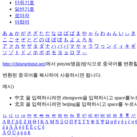
단위기호
일반기호
로마자
아랍어
あ
ぁ
か
が
さ
ざ
た
だ
な
は
ば
ぱ
ま
や
ゃ
ら
わ
ゎ
ん
い
ぃ
き
こ
ご
そ
ぞ
と
ど
の
ほ
ぼ
ぽ
も
よ
ょ
ろ
を
ア
ァ
カ
サ
ザ
タ
ダ
ナ
ハ
バ
パ
マ
ヤ
ャ
ラ
ワ
ヮ
ン
イ
ィ
キ
ギ
ソ
ゾ
ト
ド
ノ
ホ
ボ
ポ
モ
ヨ
ョ
ロ
ヲ
―
http://chineseinput.net/
에서 pinyin(병음)방식으로 중국어를 변환
변환된 중국어를 복사하여 사용하시면 됩니다.
예시)
中文 을 입력하시려면
zhongwen
을 입력하시고 space를
北京 을 입력하시려면
beijing
을 입력하시고 space를 누르
ㅥ
ㅦ
ㅧ
ㅨ
ㅩ
ㅪ
ㅫ
ㅬ
ㅭ
ㅮ
ㅯ
ㅰ
ㅱ
ㅲ
ㅳ
ㅴ
ㅵ
ㅶ
ㅷ
ㅸ
ㅹ
ㅺ
Α
Β
Γ
Δ
Ε
Ζ
Η
Θ
Ι
Κ
Λ
Μ
Ν
Ξ
Ο
Π
Ρ
Σ
Τ
Υ
Φ
Χ
Ψ
Ω
α
β
γ
δ
ε
ζ
η
á
à
Á
À
é
è
É
È
ç
Ç
ê
Ä
Ö
Ü
ä
ö
ü
ß