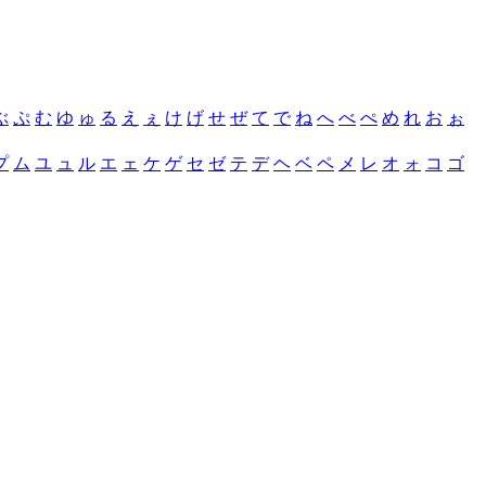
ぶ
ぷ
む
ゆ
ゅ
る
え
ぇ
け
げ
せ
ぜ
て
で
ね
へ
べ
ぺ
め
れ
お
ぉ
プ
ム
ユ
ュ
ル
エ
ェ
ケ
ゲ
セ
ゼ
テ
デ
ヘ
ベ
ペ
メ
レ
オ
ォ
コ
ゴ