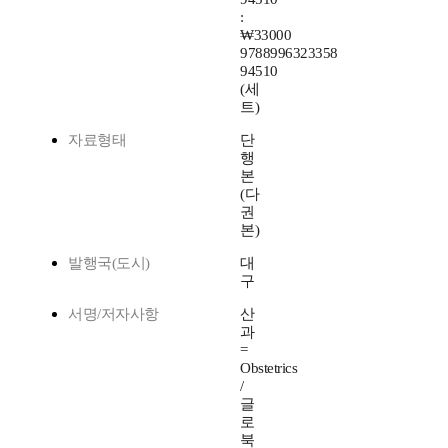
:
₩33000
9788996323358
94510
(세
트)
자료형태
단
행
본
(다
권
본)
발행국(도시)
대
구
서명/저자사항
산
과
=
Obstetrics
/
글
로
북