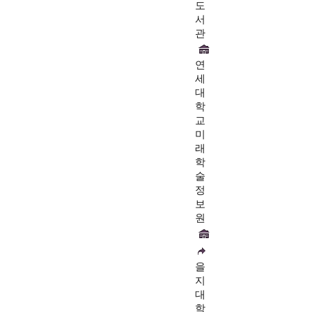
도
서
관
연
세
대
학
교
미
래
학
술
정
보
원
을
지
대
학