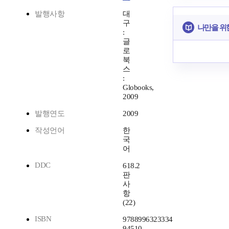
발행사항
대
구
나만을 위
:
글
로
북
스
:
Globooks,
2009
발행연도
2009
작성언어
한
국
어
DDC
618.2
판
사
항
(22)
ISBN
9788996323334
94510