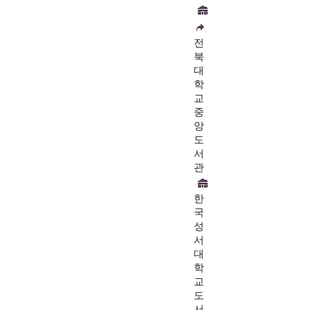
전
북
대
학
교
중
앙
도
서
관
한
국
성
서
대
학
교
도
서