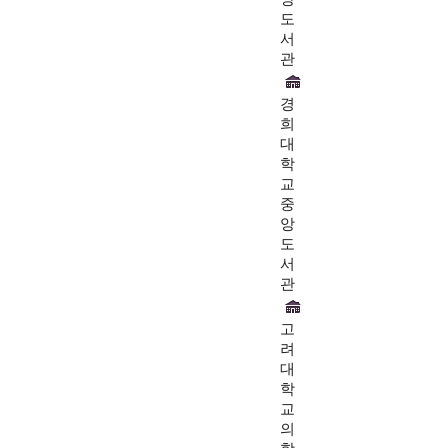
도
서
관
경
희
대
학
교
중
앙
도
서
관
고
려
대
학
교
의