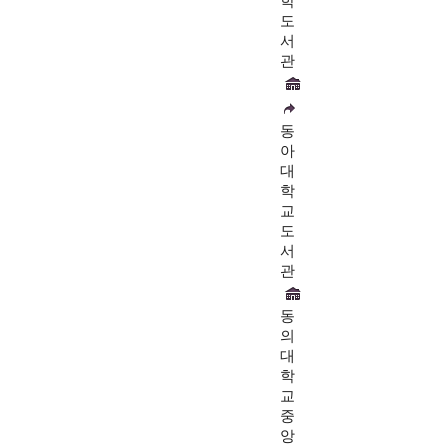
학
도
서
관
동
아
대
학
교
도
서
관
동
의
대
학
교
중
앙