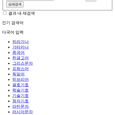
상세검색
결과 내 재검색
인기 검색어
다국어 입력
히라가나
가타카나
중국어
한글고어
그리스문자
프랑스어
독일어
히브리어
괄호기호
학술기호
기술기호
첨자기호
라틴문자
러시아문자