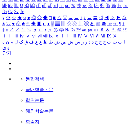
㎒
㎓
㎔
Ω
㏀
㏁
㎊
㎋
㎌
㏖
㏅
㎭
㎮
㎯
㏛
㎩
㎪
㎫
㎬
㏝
㏐
㏓
㏃
㏉
㏜
㏆
§
※
☆
★
○
●
◎
◇
◆
□
■
△
▽
→
←
↑
↓
↔
〓
◁
◀
▷
▶
♤
♠
♡
♥
♧
♣
⊙
◈
▣
◐
◑
▒
▤
▥
▨
▧
▦
▩
♨
☏
☎
☜
☞
¶
†
‡
↕
↗
↙
↖
↘
♭
♩
♪
♬
㉿
㈜
№
㏇
™
㏂
㏘
℡
＃
＆
＊
＠
ª
º
ⅰ
ⅱ
ⅲ
ⅳ
ⅴ
ⅵ
ⅶ
ⅷ
ⅸ
ⅹ
Ⅰ
Ⅱ
Ⅲ
Ⅳ
Ⅴ
Ⅵ
Ⅶ
Ⅷ
Ⅸ
Ⅹ
ا
ب
ت
ث
ج
ح
خ
د
ذ
ر
ز
س
ش
ص
ض
ط
ظ
ع
غ
ف
ق
ک
ل
م
ن
ه
و
ی
닫기
통합검색
국내학술논문
학위논문
해외학술논문
학술지