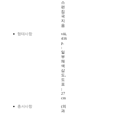
스
편
집
국
지
음
형태사항
viii,
416
p.
:
일
부
채
색
삽
도,
도
표
;
27
cm
총서사항
(의
과