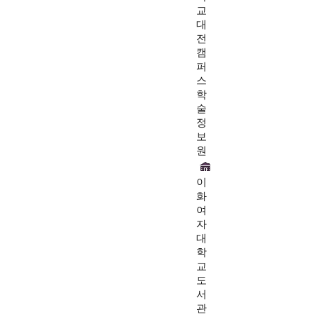
교
대
전
캠
퍼
스
학
술
정
보
원
이
화
여
자
대
학
교
도
서
관