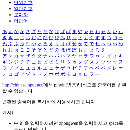
단위기호
일반기호
로마자
아랍어
あ
ぁ
か
が
さ
ざ
た
だ
な
は
ば
ぱ
ま
や
ゃ
ら
わ
ゎ
ん
い
ぃ
き
ぎ
し
じ
ち
ぢ
に
ひ
び
ぴ
み
り
う
ぅ
く
ぐ
す
ず
つ
づ
っ
ぬ
ふ
ぶ
ぷ
む
ゆ
ゅ
る
え
ぇ
け
げ
せ
ぜ
て
で
ね
へ
べ
ぺ
め
れ
お
ぉ
こ
ご
そ
ぞ
と
ど
の
ほ
ぼ
ぽ
も
よ
ょ
ろ
を
ア
ァ
カ
サ
ザ
タ
ダ
ナ
ハ
バ
パ
マ
ヤ
ャ
ラ
ワ
ヮ
ン
イ
ィ
キ
ギ
シ
ジ
チ
ヂ
ニ
ヒ
ビ
ピ
ミ
リ
ウ
ゥ
ク
グ
ス
ズ
ツ
ヅ
ッ
ヌ
フ
ブ
プ
ム
ユ
ュ
ル
エ
ェ
ケ
ゲ
セ
ゼ
テ
デ
ヘ
ベ
ペ
メ
レ
オ
ォ
コ
ゴ
ソ
ゾ
ト
ド
ノ
ホ
ボ
ポ
モ
ヨ
ョ
ロ
ヲ
―
http://chineseinput.net/
에서 pinyin(병음)방식으로 중국어를 변환
할 수 있습니다.
변환된 중국어를 복사하여 사용하시면 됩니다.
예시)
中文 을 입력하시려면
zhongwen
을 입력하시고 space를
누르시면됩니다.