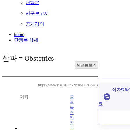
단행본
연구보고서
공개강의
home
단행본 상세
산과 = Obstetrics
한글로보기
https://www.riss.kr/link?id=M11858203
이 자료와 
저자
글
로
료
북
스
편
집
국