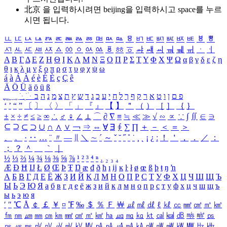
北京 을 입력하시려면
beijing
을 입력하시고 space를 누르
시면 됩니다.
ㅥ
ㅦ
ㅧ
ㅨ
ㅩ
ㅪ
ㅫ
ㅬ
ㅭ
ㅮ
ㅯ
ㅰ
ㅱ
ㅲ
ㅳ
ㅴ
ㅵ
ㅶ
ㅷ
ㅸ
ㅹ
ㅺ
ㅻ
ㅼ
ㅽ
ㅾ
ㅿ
ㆀ
ㆁ
ㆂ
ㆃ
ㆄ
ㆅ
ㆆ
ㆇ
ㆈ
ㆉ
ㆊ
ㆋ
ㆌ
ㆍ
ㆎ
Α
Β
Γ
Δ
Ε
Ζ
Η
Θ
Ι
Κ
Λ
Μ
Ν
Ξ
Ο
Π
Ρ
Σ
Τ
Υ
Φ
Χ
Ψ
Ω
α
β
γ
δ
ε
ζ
η
θ
ι
κ
λ
μ
ν
ξ
ο
π
ρ
σ
τ
υ
φ
χ
ψ
ω
á
à
Á
À
é
è
É
È
ç
Ç
ê
Ä
Ö
Ü
ä
ö
ü
ß
ְ
ֳ
ֲ
ֱ
ָ
ַ
ֵ
ֶ
ִ
ֹ
ּ
ֻ
ׂ
ׁ
ּ
ב
ה
נ
מ
צ
ת
ץ
ש
ד
ג
כ
ע
י
ח
ל
ך
ף
ק
ר
א
ט
ו
ן
ם
פ
‘
’
“
”
〔
〕
〈
〉
「
」
『
』
【
】
＂
（
）
［
］
｛
｝
±
×
÷
≠
≤
≥
∞
∴
♂
♀
∠
⊥
⌒
∂
∇
≡
≒
≪
≫
√
∽
∝
∵
∫
∬
∈
∋
⊆
⊇
⊂
⊃
∪
∩
∧
∨
￢
⇒
⇔
∀
∃
∮
∑
∏
＋
－
＜
＝
＞
、
。
·
‥
…
¨
〃
―
∥
＼
∼
´
～
ˇ
˘
˝
˚
˙
¸
˛
¡
¿
ː
！
＇
，
．
／
：
；
？
＾
＿
｀
｜
½
⅓
⅔
¼
¾
⅛
⅜
⅝
⅞
¹
²
³
⁴
ⁿ
₁
₂
₃
₄
Æ
Ð
Ħ
Ĳ
Ł
Ø
Œ
Þ
Ŧ
Ŋ
æ
đ
ð
ħ
ı
ĳ
ĸ
ŀ
ł
ø
œ
ß
þ
ŧ
ŋ
ŉ
А
Б
В
Г
Д
Е
Ё
Ж
З
И
Й
К
Л
М
Н
О
П
Р
С
Т
У
Ф
Х
Ц
Ч
Ш
Щ
Ъ
Ы
Ь
Э
Ю
Я
а
б
в
г
д
е
ё
ж
з
и
й
к
л
м
н
о
п
р
с
т
у
ф
х
ц
ч
ш
щ
ъ
ы
ь
э
ю
я
′
″
℃
Å
￠
￡
￥
¤
℉
‰
＄
％
Ｆ
￦
㎕
㎖
㎗
ℓ
㎘
㏄
㎣
㎤
㎥
㎦
㎙
㎚
㎛
㎜
㎝
㎞
㎟
㎠
㎡
㎢
㏊
㎍
㎎
㎏
㏏
㎈
㎉
㏈
㎧
㎨
㎰
㎱
㎲
㎳
㎴
㎵
㎶
㎷
㎸
㎹
㎀
㎁
㎂
㎃
㎄
㎺
㎻
㎽
㎾
㎿
㎐
㎑