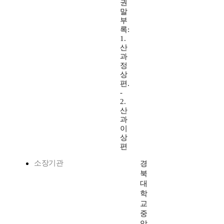
권
말
부
록:
1.
산
과
정
상
편.
-
2.
산
과
이
상
편
소장기관
경
북
대
학
교
중
앙