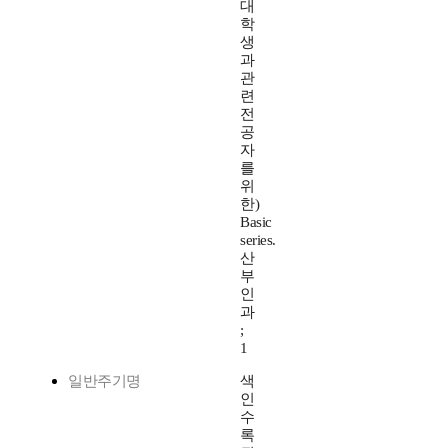
대
학
생
과
관
련
전
공
자
를
위
한)
Basic
series.
산
부
인
과
;
1
일반주기명
색
인
수
록