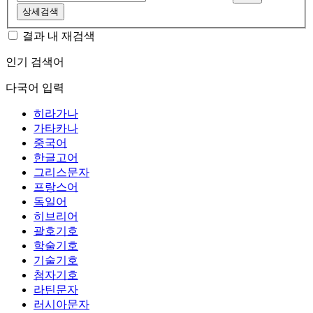
상세검색
결과 내 재검색
인기 검색어
다국어 입력
히라가나
가타카나
중국어
한글고어
그리스문자
프랑스어
독일어
히브리어
괄호기호
학술기호
기술기호
첨자기호
라틴문자
러시아문자