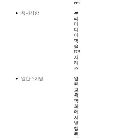
cm.
총서사항
누
리
미
디
어
학
술
DB
시
리
즈
일반주기명
열
린
교
육
학
회
에
서
발
행
된