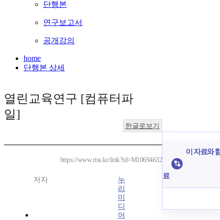
단행본
연구보고서
공개강의
home
단행본 상세
열린교육연구 [컴퓨터파
일]
한글로보기
이 자료와 함
https://www.riss.kr/link?id=M10694632
료
저자
누
리
미
디
어