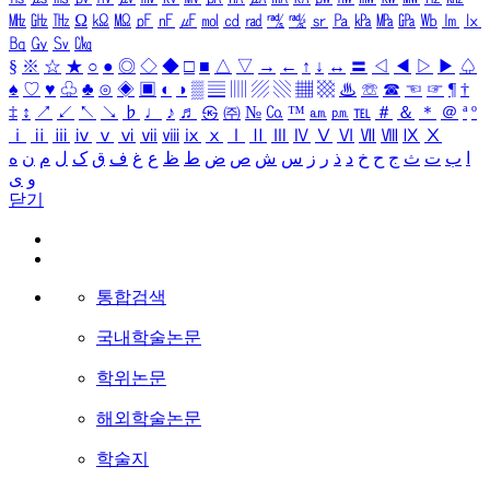
㎒
㎓
㎔
Ω
㏀
㏁
㎊
㎋
㎌
㏖
㏅
㎭
㎮
㎯
㏛
㎩
㎪
㎫
㎬
㏝
㏐
㏓
㏃
㏉
㏜
㏆
§
※
☆
★
○
●
◎
◇
◆
□
■
△
▽
→
←
↑
↓
↔
〓
◁
◀
▷
▶
♤
♠
♡
♥
♧
♣
⊙
◈
▣
◐
◑
▒
▤
▥
▨
▧
▦
▩
♨
☏
☎
☜
☞
¶
†
‡
↕
↗
↙
↖
↘
♭
♩
♪
♬
㉿
㈜
№
㏇
™
㏂
㏘
℡
＃
＆
＊
＠
ª
º
ⅰ
ⅱ
ⅲ
ⅳ
ⅴ
ⅵ
ⅶ
ⅷ
ⅸ
ⅹ
Ⅰ
Ⅱ
Ⅲ
Ⅳ
Ⅴ
Ⅵ
Ⅶ
Ⅷ
Ⅸ
Ⅹ
ا
ب
ت
ث
ج
ح
خ
د
ذ
ر
ز
س
ش
ص
ض
ط
ظ
ع
غ
ف
ق
ک
ل
م
ن
ه
و
ی
닫기
통합검색
국내학술논문
학위논문
해외학술논문
학술지