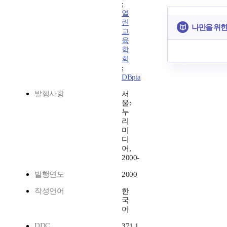
;
열
린
나만을 위한
교
육
학
회
;
DBpia
발행사항
서
울:
누
리
미
디
어,
2000-
발행연도
2000
작성언어
한
국
어
DDC
371.1