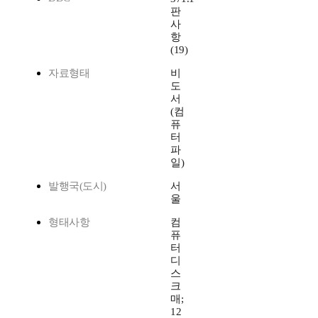
판
사
항
(19)
자료형태
비
도
서
(컴
퓨
터
파
일)
발행국(도시)
서
울
형태사항
컴
퓨
터
디
스
크
매;
12