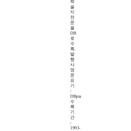
학
술
지
전
문
을
DB
로
수
록.
발
행
사
영
문
표
기
:
DBpia
수
록
기
간
:
1993-