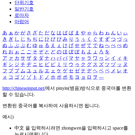
단위기호
일반기호
로마자
아랍어
あ
ぁ
か
が
さ
ざ
た
だ
な
は
ば
ぱ
ま
や
ゃ
ら
わ
ゎ
ん
い
ぃ
き
ぎ
し
じ
ち
ぢ
に
ひ
び
ぴ
み
り
う
ぅ
く
ぐ
す
ず
つ
づ
っ
ぬ
ふ
ぶ
ぷ
む
ゆ
ゅ
る
え
ぇ
け
げ
せ
ぜ
て
で
ね
へ
べ
ぺ
め
れ
お
ぉ
こ
ご
そ
ぞ
と
ど
の
ほ
ぼ
ぽ
も
よ
ょ
ろ
を
ア
ァ
カ
サ
ザ
タ
ダ
ナ
ハ
バ
パ
マ
ヤ
ャ
ラ
ワ
ヮ
ン
イ
ィ
キ
ギ
シ
ジ
チ
ヂ
ニ
ヒ
ビ
ピ
ミ
リ
ウ
ゥ
ク
グ
ス
ズ
ツ
ヅ
ッ
ヌ
フ
ブ
プ
ム
ユ
ュ
ル
エ
ェ
ケ
ゲ
セ
ゼ
テ
デ
ヘ
ベ
ペ
メ
レ
オ
ォ
コ
ゴ
ソ
ゾ
ト
ド
ノ
ホ
ボ
ポ
モ
ヨ
ョ
ロ
ヲ
―
http://chineseinput.net/
에서 pinyin(병음)방식으로 중국어를 변환
할 수 있습니다.
변환된 중국어를 복사하여 사용하시면 됩니다.
예시)
中文 을 입력하시려면
zhongwen
을 입력하시고 space를
누르시면됩니다.