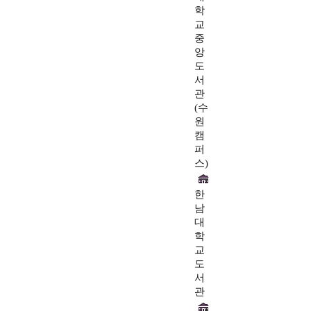
학
교
중
앙
도
서
관
(수
원
캠
퍼
스)
한
남
대
학
교
도
서
관