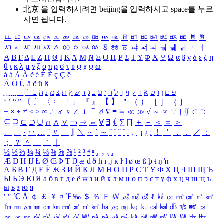
北京 을 입력하시려면
beijing
을 입력하시고 space를 누르
시면 됩니다.
ㅥ
ㅦ
ㅧ
ㅨ
ㅩ
ㅪ
ㅫ
ㅬ
ㅭ
ㅮ
ㅯ
ㅰ
ㅱ
ㅲ
ㅳ
ㅴ
ㅵ
ㅶ
ㅷ
ㅸ
ㅹ
ㅺ
ㅻ
ㅼ
ㅽ
ㅾ
ㅿ
ㆀ
ㆁ
ㆂ
ㆃ
ㆄ
ㆅ
ㆆ
ㆇ
ㆈ
ㆉ
ㆊ
ㆋ
ㆌ
ㆍ
ㆎ
Α
Β
Γ
Δ
Ε
Ζ
Η
Θ
Ι
Κ
Λ
Μ
Ν
Ξ
Ο
Π
Ρ
Σ
Τ
Υ
Φ
Χ
Ψ
Ω
α
β
γ
δ
ε
ζ
η
θ
ι
κ
λ
μ
ν
ξ
ο
π
ρ
σ
τ
υ
φ
χ
ψ
ω
á
à
Á
À
é
è
É
È
ç
Ç
ê
Ä
Ö
Ü
ä
ö
ü
ß
ְ
ֳ
ֲ
ֱ
ָ
ַ
ֵ
ֶ
ִ
ֹ
ּ
ֻ
ׂ
ׁ
ּ
ב
ה
נ
מ
צ
ת
ץ
ש
ד
ג
כ
ע
י
ח
ל
ך
ף
ק
ר
א
ט
ו
ן
ם
פ
‘
’
“
”
〔
〕
〈
〉
「
」
『
』
【
】
＂
（
）
［
］
｛
｝
±
×
÷
≠
≤
≥
∞
∴
♂
♀
∠
⊥
⌒
∂
∇
≡
≒
≪
≫
√
∽
∝
∵
∫
∬
∈
∋
⊆
⊇
⊂
⊃
∪
∩
∧
∨
￢
⇒
⇔
∀
∃
∮
∑
∏
＋
－
＜
＝
＞
、
。
·
‥
…
¨
〃
―
∥
＼
∼
´
～
ˇ
˘
˝
˚
˙
¸
˛
¡
¿
ː
！
＇
，
．
／
：
；
？
＾
＿
｀
｜
½
⅓
⅔
¼
¾
⅛
⅜
⅝
⅞
¹
²
³
⁴
ⁿ
₁
₂
₃
₄
Æ
Ð
Ħ
Ĳ
Ł
Ø
Œ
Þ
Ŧ
Ŋ
æ
đ
ð
ħ
ı
ĳ
ĸ
ŀ
ł
ø
œ
ß
þ
ŧ
ŋ
ŉ
А
Б
В
Г
Д
Е
Ё
Ж
З
И
Й
К
Л
М
Н
О
П
Р
С
Т
У
Ф
Х
Ц
Ч
Ш
Щ
Ъ
Ы
Ь
Э
Ю
Я
а
б
в
г
д
е
ё
ж
з
и
й
к
л
м
н
о
п
р
с
т
у
ф
х
ц
ч
ш
щ
ъ
ы
ь
э
ю
я
′
″
℃
Å
￠
￡
￥
¤
℉
‰
＄
％
Ｆ
￦
㎕
㎖
㎗
ℓ
㎘
㏄
㎣
㎤
㎥
㎦
㎙
㎚
㎛
㎜
㎝
㎞
㎟
㎠
㎡
㎢
㏊
㎍
㎎
㎏
㏏
㎈
㎉
㏈
㎧
㎨
㎰
㎱
㎲
㎳
㎴
㎵
㎶
㎷
㎸
㎹
㎀
㎁
㎂
㎃
㎄
㎺
㎻
㎽
㎾
㎿
㎐
㎑