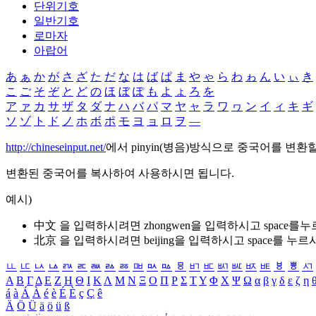
단위기호
일반기호
로마자
아랍어
あ
ぁ
か
が
さ
ざ
た
だ
な
は
ば
ぱ
ま
や
ゃ
ら
わ
ゎ
ん
い
ぃ
き
こ
ご
そ
ぞ
と
ど
の
ほ
ぼ
ぽ
も
よ
ょ
ろ
を
ア
ァ
カ
サ
ザ
タ
ダ
ナ
ハ
バ
パ
マ
ヤ
ャ
ラ
ワ
ヮ
ン
イ
ィ
キ
ギ
ソ
ゾ
ト
ド
ノ
ホ
ボ
ポ
モ
ヨ
ョ
ロ
ヲ
―
http://chineseinput.net/
에서 pinyin(병음)방식으로 중국어를 변환
변환된 중국어를 복사하여 사용하시면 됩니다.
예시)
中文 을 입력하시려면
zhongwen
을 입력하시고 space를
北京 을 입력하시려면
beijing
을 입력하시고 space를 누르
ㅥ
ㅦ
ㅧ
ㅨ
ㅩ
ㅪ
ㅫ
ㅬ
ㅭ
ㅮ
ㅯ
ㅰ
ㅱ
ㅲ
ㅳ
ㅴ
ㅵ
ㅶ
ㅷ
ㅸ
ㅹ
ㅺ
Α
Β
Γ
Δ
Ε
Ζ
Η
Θ
Ι
Κ
Λ
Μ
Ν
Ξ
Ο
Π
Ρ
Σ
Τ
Υ
Φ
Χ
Ψ
Ω
α
β
γ
δ
ε
ζ
η
á
à
Á
À
é
è
É
È
ç
Ç
ê
Ä
Ö
Ü
ä
ö
ü
ß