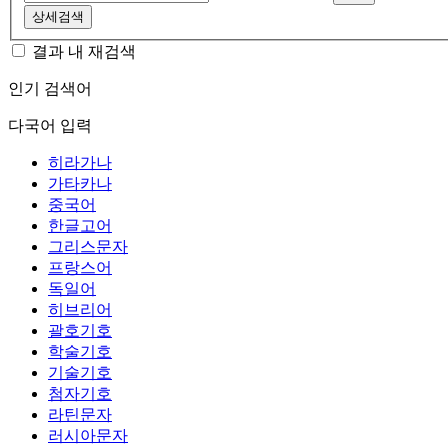
상세검색
결과 내 재검색
인기 검색어
다국어 입력
히라가나
가타카나
중국어
한글고어
그리스문자
프랑스어
독일어
히브리어
괄호기호
학술기호
기술기호
첨자기호
라틴문자
러시아문자