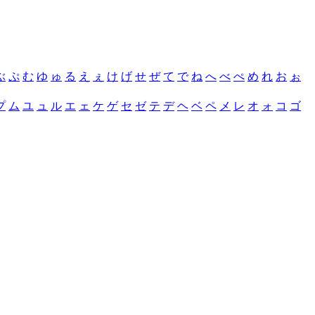
ぶ
ぷ
む
ゆ
ゅ
る
え
ぇ
け
げ
せ
ぜ
て
で
ね
へ
べ
ぺ
め
れ
お
ぉ
プ
ム
ユ
ュ
ル
エ
ェ
ケ
ゲ
セ
ゼ
テ
デ
ヘ
ベ
ペ
メ
レ
オ
ォ
コ
ゴ