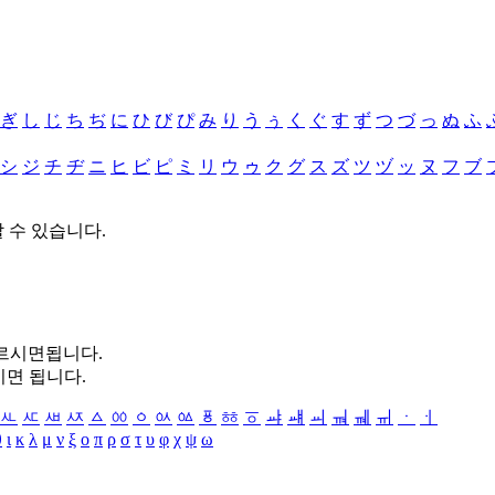
ぎ
し
じ
ち
ぢ
に
ひ
び
ぴ
み
り
う
ぅ
く
ぐ
す
ず
つ
づ
っ
ぬ
ふ
シ
ジ
チ
ヂ
ニ
ヒ
ビ
ピ
ミ
リ
ウ
ゥ
ク
グ
ス
ズ
ツ
ヅ
ッ
ヌ
フ
ブ
할 수 있습니다.
누르시면됩니다.
시면 됩니다.
ㅻ
ㅼ
ㅽ
ㅾ
ㅿ
ㆀ
ㆁ
ㆂ
ㆃ
ㆄ
ㆅ
ㆆ
ㆇ
ㆈ
ㆉ
ㆊ
ㆋ
ㆌ
ㆍ
ㆎ
θ
ι
κ
λ
μ
ν
ξ
ο
π
ρ
σ
τ
υ
φ
χ
ψ
ω