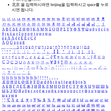
北京 을 입력하시려면
beijing
을 입력하시고 space를 누르
시면 됩니다.
ㅥ
ㅦ
ㅧ
ㅨ
ㅩ
ㅪ
ㅫ
ㅬ
ㅭ
ㅮ
ㅯ
ㅰ
ㅱ
ㅲ
ㅳ
ㅴ
ㅵ
ㅶ
ㅷ
ㅸ
ㅹ
ㅺ
ㅻ
ㅼ
ㅽ
ㅾ
ㅿ
ㆀ
ㆁ
ㆂ
ㆃ
ㆄ
ㆅ
ㆆ
ㆇ
ㆈ
ㆉ
ㆊ
ㆋ
ㆌ
ㆍ
ㆎ
Α
Β
Γ
Δ
Ε
Ζ
Η
Θ
Ι
Κ
Λ
Μ
Ν
Ξ
Ο
Π
Ρ
Σ
Τ
Υ
Φ
Χ
Ψ
Ω
α
β
γ
δ
ε
ζ
η
θ
ι
κ
λ
μ
ν
ξ
ο
π
ρ
σ
τ
υ
φ
χ
ψ
ω
á
à
Á
À
é
è
É
È
ç
Ç
ê
Ä
Ö
Ü
ä
ö
ü
ß
ְ
ֳ
ֲ
ֱ
ָ
ַ
ֵ
ֶ
ִ
ֹ
ּ
ֻ
ׂ
ׁ
ּ
ב
ה
נ
מ
צ
ת
ץ
ש
ד
ג
כ
ע
י
ח
ל
ך
ף
ק
ר
א
ט
ו
ן
ם
פ
‘
’
“
”
〔
〕
〈
〉
「
」
『
』
【
】
＂
（
）
［
］
｛
｝
±
×
÷
≠
≤
≥
∞
∴
♂
♀
∠
⊥
⌒
∂
∇
≡
≒
≪
≫
√
∽
∝
∵
∫
∬
∈
∋
⊆
⊇
⊂
⊃
∪
∩
∧
∨
￢
⇒
⇔
∀
∃
∮
∑
∏
＋
－
＜
＝
＞
、
。
·
‥
…
¨
〃
―
∥
＼
∼
´
～
ˇ
˘
˝
˚
˙
¸
˛
¡
¿
ː
！
＇
，
．
／
：
；
？
＾
＿
｀
｜
½
⅓
⅔
¼
¾
⅛
⅜
⅝
⅞
¹
²
³
⁴
ⁿ
₁
₂
₃
₄
Æ
Ð
Ħ
Ĳ
Ł
Ø
Œ
Þ
Ŧ
Ŋ
æ
đ
ð
ħ
ı
ĳ
ĸ
ŀ
ł
ø
œ
ß
þ
ŧ
ŋ
ŉ
А
Б
В
Г
Д
Е
Ё
Ж
З
И
Й
К
Л
М
Н
О
П
Р
С
Т
У
Ф
Х
Ц
Ч
Ш
Щ
Ъ
Ы
Ь
Э
Ю
Я
а
б
в
г
д
е
ё
ж
з
и
й
к
л
м
н
о
п
р
с
т
у
ф
х
ц
ч
ш
щ
ъ
ы
ь
э
ю
я
′
″
℃
Å
￠
￡
￥
¤
℉
‰
＄
％
Ｆ
￦
㎕
㎖
㎗
ℓ
㎘
㏄
㎣
㎤
㎥
㎦
㎙
㎚
㎛
㎜
㎝
㎞
㎟
㎠
㎡
㎢
㏊
㎍
㎎
㎏
㏏
㎈
㎉
㏈
㎧
㎨
㎰
㎱
㎲
㎳
㎴
㎵
㎶
㎷
㎸
㎹
㎀
㎁
㎂
㎃
㎄
㎺
㎻
㎽
㎾
㎿
㎐
㎑