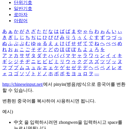
단위기호
일반기호
로마자
아랍어
あ
ぁ
か
が
さ
ざ
た
だ
な
は
ば
ぱ
ま
や
ゃ
ら
わ
ゎ
ん
い
ぃ
き
ぎ
し
じ
ち
ぢ
に
ひ
び
ぴ
み
り
う
ぅ
く
ぐ
す
ず
つ
づ
っ
ぬ
ふ
ぶ
ぷ
む
ゆ
ゅ
る
え
ぇ
け
げ
せ
ぜ
て
で
ね
へ
べ
ぺ
め
れ
お
ぉ
こ
ご
そ
ぞ
と
ど
の
ほ
ぼ
ぽ
も
よ
ょ
ろ
を
ア
ァ
カ
サ
ザ
タ
ダ
ナ
ハ
バ
パ
マ
ヤ
ャ
ラ
ワ
ヮ
ン
イ
ィ
キ
ギ
シ
ジ
チ
ヂ
ニ
ヒ
ビ
ピ
ミ
リ
ウ
ゥ
ク
グ
ス
ズ
ツ
ヅ
ッ
ヌ
フ
ブ
プ
ム
ユ
ュ
ル
エ
ェ
ケ
ゲ
セ
ゼ
テ
デ
ヘ
ベ
ペ
メ
レ
オ
ォ
コ
ゴ
ソ
ゾ
ト
ド
ノ
ホ
ボ
ポ
モ
ヨ
ョ
ロ
ヲ
―
http://chineseinput.net/
에서 pinyin(병음)방식으로 중국어를 변환
할 수 있습니다.
변환된 중국어를 복사하여 사용하시면 됩니다.
예시)
中文 을 입력하시려면
zhongwen
을 입력하시고 space를
누르시면됩니다.