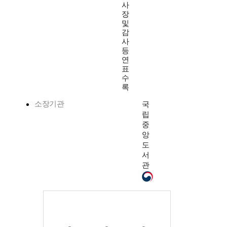
사
장
및
감
사
등
연
표
수
록
소장기관
국
립
중
앙
도
서
관