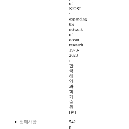
of
KIOST
:
expanding
the
network
of
ocean
research
1973-
2023
/
한
국
해
양
과
학
기
술
원
[편]
형태사항
542
p.