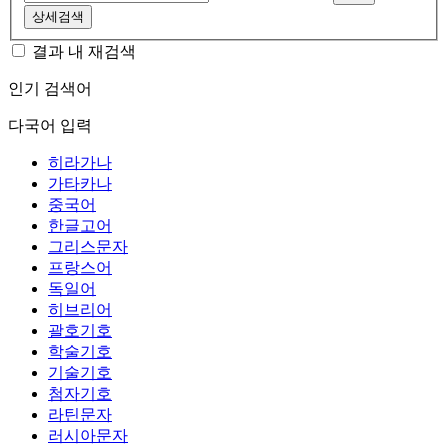
상세검색
결과 내 재검색
인기 검색어
다국어 입력
히라가나
가타카나
중국어
한글고어
그리스문자
프랑스어
독일어
히브리어
괄호기호
학술기호
기술기호
첨자기호
라틴문자
러시아문자