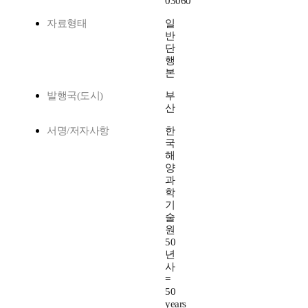
03060
자료형태
일
반
단
행
본
발행국(도시)
부
산
서명/저자사항
한
국
해
양
과
학
기
술
원
50
년
사
=
50
years