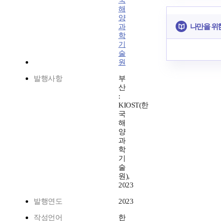
국
해
양
나만을 위
과
학
기
술
원
발행사항
부
산
:
KIOST(한
국
해
양
과
학
기
술
원),
2023
발행연도
2023
작성언어
한