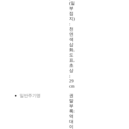
(일
부
접
지)
:
천
연
색
삽
화,
도
표,
초
상
;
29
cm
일반주기명
권
말
부
록:
역
대
이