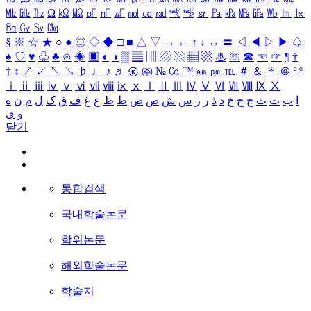
㎒
㎓
㎔
Ω
㏀
㏁
㎊
㎋
㎌
㏖
㏅
㎭
㎮
㎯
㏛
㎩
㎪
㎫
㎬
㏝
㏐
㏓
㏃
㏉
㏜
㏆
§
※
☆
★
○
●
◎
◇
◆
□
■
△
▽
→
←
↑
↓
↔
〓
◁
◀
▷
▶
♤
♠
♡
♥
♧
♣
⊙
◈
▣
◐
◑
▒
▤
▥
▨
▧
▦
▩
♨
☏
☎
☜
☞
¶
†
‡
↕
↗
↙
↖
↘
♭
♩
♪
♬
㉿
㈜
№
㏇
™
㏂
㏘
℡
＃
＆
＊
＠
ª
º
ⅰ
ⅱ
ⅲ
ⅳ
ⅴ
ⅵ
ⅶ
ⅷ
ⅸ
ⅹ
Ⅰ
Ⅱ
Ⅲ
Ⅳ
Ⅴ
Ⅵ
Ⅶ
Ⅷ
Ⅸ
Ⅹ
ا
ب
ت
ث
ج
ح
خ
د
ذ
ر
ز
س
ش
ص
ض
ط
ظ
ع
غ
ف
ق
ک
ل
م
ن
ه
و
ی
닫기
통합검색
국내학술논문
학위논문
해외학술논문
학술지