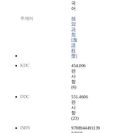
국
어
주제어
해
양
과
학
[海
洋
科
學]
KDC
454.006
판
사
항
(6)
DDC
551.4606
판
사
항
(23)
ISBN
9788944491139