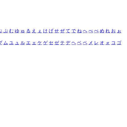
ぶ
ぷ
む
ゆ
ゅ
る
え
ぇ
け
げ
せ
ぜ
て
で
ね
へ
べ
ぺ
め
れ
お
ぉ
プ
ム
ユ
ュ
ル
エ
ェ
ケ
ゲ
セ
ゼ
テ
デ
ヘ
ベ
ペ
メ
レ
オ
ォ
コ
ゴ