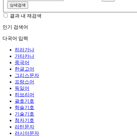
상세검색
결과 내 재검색
인기 검색어
다국어 입력
히라가나
가타카나
중국어
한글고어
그리스문자
프랑스어
독일어
히브리어
괄호기호
학술기호
기술기호
첨자기호
라틴문자
러시아문자