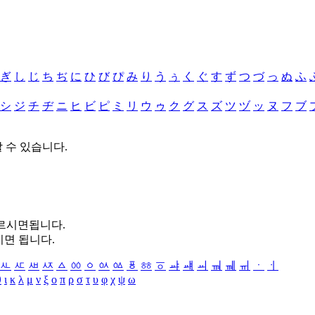
ぎ
し
じ
ち
ぢ
に
ひ
び
ぴ
み
り
う
ぅ
く
ぐ
す
ず
つ
づ
っ
ぬ
ふ
シ
ジ
チ
ヂ
ニ
ヒ
ビ
ピ
ミ
リ
ウ
ゥ
ク
グ
ス
ズ
ツ
ヅ
ッ
ヌ
フ
ブ
할 수 있습니다.
누르시면됩니다.
시면 됩니다.
ㅻ
ㅼ
ㅽ
ㅾ
ㅿ
ㆀ
ㆁ
ㆂ
ㆃ
ㆄ
ㆅ
ㆆ
ㆇ
ㆈ
ㆉ
ㆊ
ㆋ
ㆌ
ㆍ
ㆎ
θ
ι
κ
λ
μ
ν
ξ
ο
π
ρ
σ
τ
υ
φ
χ
ψ
ω