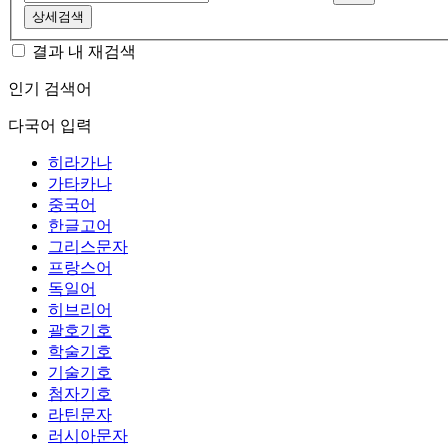
상세검색
결과 내 재검색
인기 검색어
다국어 입력
히라가나
가타카나
중국어
한글고어
그리스문자
프랑스어
독일어
히브리어
괄호기호
학술기호
기술기호
첨자기호
라틴문자
러시아문자