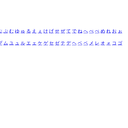
ぶ
ぷ
む
ゆ
ゅ
る
え
ぇ
け
げ
せ
ぜ
て
で
ね
へ
べ
ぺ
め
れ
お
ぉ
プ
ム
ユ
ュ
ル
エ
ェ
ケ
ゲ
セ
ゼ
テ
デ
ヘ
ベ
ペ
メ
レ
オ
ォ
コ
ゴ