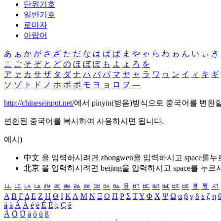
단위기호
일반기호
로마자
아랍어
あ
ぁ
か
が
さ
ざ
た
だ
な
は
ば
ぱ
ま
や
ゃ
ら
わ
ゎ
ん
い
ぃ
き
こ
ご
そ
ぞ
と
ど
の
ほ
ぼ
ぽ
も
よ
ょ
ろ
を
ア
ァ
カ
サ
ザ
タ
ダ
ナ
ハ
バ
パ
マ
ヤ
ャ
ラ
ワ
ヮ
ン
イ
ィ
キ
ギ
ソ
ゾ
ト
ド
ノ
ホ
ボ
ポ
モ
ヨ
ョ
ロ
ヲ
―
http://chineseinput.net/
에서 pinyin(병음)방식으로 중국어를 변환
변환된 중국어를 복사하여 사용하시면 됩니다.
예시)
中文 을 입력하시려면
zhongwen
을 입력하시고 space를
北京 을 입력하시려면
beijing
을 입력하시고 space를 누르
ㅥ
ㅦ
ㅧ
ㅨ
ㅩ
ㅪ
ㅫ
ㅬ
ㅭ
ㅮ
ㅯ
ㅰ
ㅱ
ㅲ
ㅳ
ㅴ
ㅵ
ㅶ
ㅷ
ㅸ
ㅹ
ㅺ
Α
Β
Γ
Δ
Ε
Ζ
Η
Θ
Ι
Κ
Λ
Μ
Ν
Ξ
Ο
Π
Ρ
Σ
Τ
Υ
Φ
Χ
Ψ
Ω
α
β
γ
δ
ε
ζ
η
á
à
Á
À
é
è
É
È
ç
Ç
ê
Ä
Ö
Ü
ä
ö
ü
ß