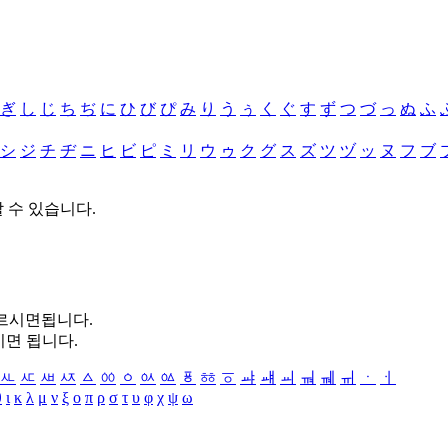
ぎ
し
じ
ち
ぢ
に
ひ
び
ぴ
み
り
う
ぅ
く
ぐ
す
ず
つ
づ
っ
ぬ
ふ
シ
ジ
チ
ヂ
ニ
ヒ
ビ
ピ
ミ
リ
ウ
ゥ
ク
グ
ス
ズ
ツ
ヅ
ッ
ヌ
フ
ブ
할 수 있습니다.
누르시면됩니다.
시면 됩니다.
ㅻ
ㅼ
ㅽ
ㅾ
ㅿ
ㆀ
ㆁ
ㆂ
ㆃ
ㆄ
ㆅ
ㆆ
ㆇ
ㆈ
ㆉ
ㆊ
ㆋ
ㆌ
ㆍ
ㆎ
θ
ι
κ
λ
μ
ν
ξ
ο
π
ρ
σ
τ
υ
φ
χ
ψ
ω