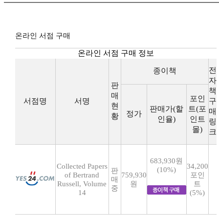
온라인 서점 구매
온라인 서점 구매 정보
전
종이책
자
판
책
매
포인
서점명
서명
구
현
판매가(할
트(포
매
정가
황
인율)
인트
링
몰)
크
683,930원
Collected Papers
34,200
(10%)
판
of Bertrand
759,930
포인
매
Russell, Volume
원
트
중
14
(5%)