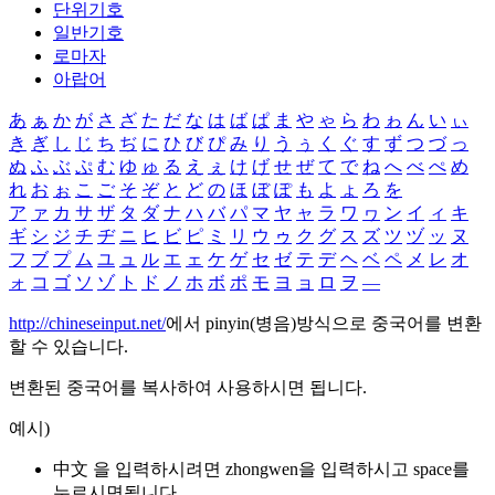
단위기호
일반기호
로마자
아랍어
あ
ぁ
か
が
さ
ざ
た
だ
な
は
ば
ぱ
ま
や
ゃ
ら
わ
ゎ
ん
い
ぃ
き
ぎ
し
じ
ち
ぢ
に
ひ
び
ぴ
み
り
う
ぅ
く
ぐ
す
ず
つ
づ
っ
ぬ
ふ
ぶ
ぷ
む
ゆ
ゅ
る
え
ぇ
け
げ
せ
ぜ
て
で
ね
へ
べ
ぺ
め
れ
お
ぉ
こ
ご
そ
ぞ
と
ど
の
ほ
ぼ
ぽ
も
よ
ょ
ろ
を
ア
ァ
カ
サ
ザ
タ
ダ
ナ
ハ
バ
パ
マ
ヤ
ャ
ラ
ワ
ヮ
ン
イ
ィ
キ
ギ
シ
ジ
チ
ヂ
ニ
ヒ
ビ
ピ
ミ
リ
ウ
ゥ
ク
グ
ス
ズ
ツ
ヅ
ッ
ヌ
フ
ブ
プ
ム
ユ
ュ
ル
エ
ェ
ケ
ゲ
セ
ゼ
テ
デ
ヘ
ベ
ペ
メ
レ
オ
ォ
コ
ゴ
ソ
ゾ
ト
ド
ノ
ホ
ボ
ポ
モ
ヨ
ョ
ロ
ヲ
―
http://chineseinput.net/
에서 pinyin(병음)방식으로 중국어를 변환
할 수 있습니다.
변환된 중국어를 복사하여 사용하시면 됩니다.
예시)
中文 을 입력하시려면
zhongwen
을 입력하시고 space를
누르시면됩니다.