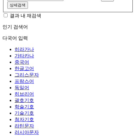
상세검색
결과 내 재검색
인기 검색어
다국어 입력
히라가나
가타카나
중국어
한글고어
그리스문자
프랑스어
독일어
히브리어
괄호기호
학술기호
기술기호
첨자기호
라틴문자
러시아문자