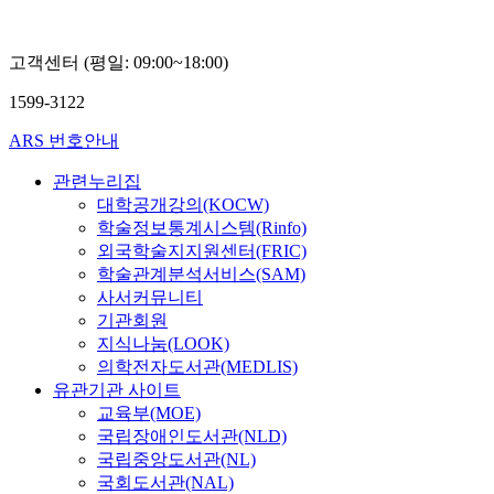
고객센터 (평일: 09:00~18:00)
1599-3122
ARS 번호안내
관련누리집
대학공개강의(KOCW)
학술정보통계시스템(Rinfo)
외국학술지지원센터(FRIC)
학술관계분석서비스(SAM)
사서커뮤니티
기관회원
지식나눔(LOOK)
의학전자도서관(MEDLIS)
유관기관 사이트
교육부(MOE)
국립장애인도서관(NLD)
국립중앙도서관(NL)
국회도서관(NAL)