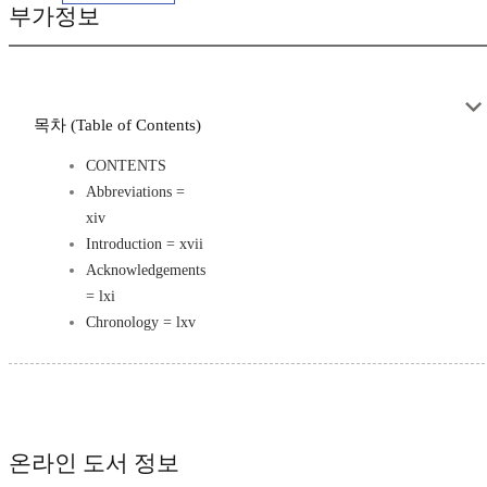
부가정보
목차 (Table of Contents)
CONTENTS
Abbreviations =
xiv
Introduction = xvii
Acknowledgements
= lxi
Chronology = lxv
온라인 도서 정보