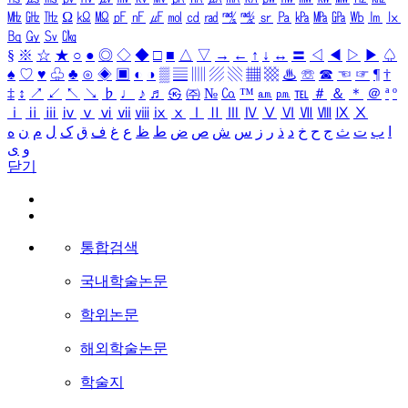
㎒
㎓
㎔
Ω
㏀
㏁
㎊
㎋
㎌
㏖
㏅
㎭
㎮
㎯
㏛
㎩
㎪
㎫
㎬
㏝
㏐
㏓
㏃
㏉
㏜
㏆
§
※
☆
★
○
●
◎
◇
◆
□
■
△
▽
→
←
↑
↓
↔
〓
◁
◀
▷
▶
♤
♠
♡
♥
♧
♣
⊙
◈
▣
◐
◑
▒
▤
▥
▨
▧
▦
▩
♨
☏
☎
☜
☞
¶
†
‡
↕
↗
↙
↖
↘
♭
♩
♪
♬
㉿
㈜
№
㏇
™
㏂
㏘
℡
＃
＆
＊
＠
ª
º
ⅰ
ⅱ
ⅲ
ⅳ
ⅴ
ⅵ
ⅶ
ⅷ
ⅸ
ⅹ
Ⅰ
Ⅱ
Ⅲ
Ⅳ
Ⅴ
Ⅵ
Ⅶ
Ⅷ
Ⅸ
Ⅹ
ا
ب
ت
ث
ج
ح
خ
د
ذ
ر
ز
س
ش
ص
ض
ط
ظ
ع
غ
ف
ق
ک
ل
م
ن
ه
و
ی
닫기
통합검색
국내학술논문
학위논문
해외학술논문
학술지