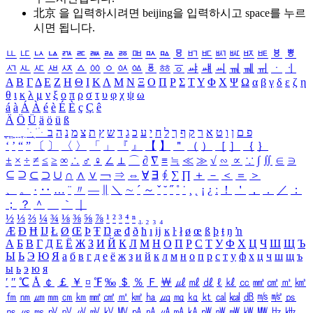
北京 을 입력하시려면
beijing
을 입력하시고 space를 누르
시면 됩니다.
ㅥ
ㅦ
ㅧ
ㅨ
ㅩ
ㅪ
ㅫ
ㅬ
ㅭ
ㅮ
ㅯ
ㅰ
ㅱ
ㅲ
ㅳ
ㅴ
ㅵ
ㅶ
ㅷ
ㅸ
ㅹ
ㅺ
ㅻ
ㅼ
ㅽ
ㅾ
ㅿ
ㆀ
ㆁ
ㆂ
ㆃ
ㆄ
ㆅ
ㆆ
ㆇ
ㆈ
ㆉ
ㆊ
ㆋ
ㆌ
ㆍ
ㆎ
Α
Β
Γ
Δ
Ε
Ζ
Η
Θ
Ι
Κ
Λ
Μ
Ν
Ξ
Ο
Π
Ρ
Σ
Τ
Υ
Φ
Χ
Ψ
Ω
α
β
γ
δ
ε
ζ
η
θ
ι
κ
λ
μ
ν
ξ
ο
π
ρ
σ
τ
υ
φ
χ
ψ
ω
á
à
Á
À
é
è
É
È
ç
Ç
ê
Ä
Ö
Ü
ä
ö
ü
ß
ְ
ֳ
ֲ
ֱ
ָ
ַ
ֵ
ֶ
ִ
ֹ
ּ
ֻ
ׂ
ׁ
ּ
ב
ה
נ
מ
צ
ת
ץ
ש
ד
ג
כ
ע
י
ח
ל
ך
ף
ק
ר
א
ט
ו
ן
ם
פ
‘
’
“
”
〔
〕
〈
〉
「
」
『
』
【
】
＂
（
）
［
］
｛
｝
±
×
÷
≠
≤
≥
∞
∴
♂
♀
∠
⊥
⌒
∂
∇
≡
≒
≪
≫
√
∽
∝
∵
∫
∬
∈
∋
⊆
⊇
⊂
⊃
∪
∩
∧
∨
￢
⇒
⇔
∀
∃
∮
∑
∏
＋
－
＜
＝
＞
、
。
·
‥
…
¨
〃
―
∥
＼
∼
´
～
ˇ
˘
˝
˚
˙
¸
˛
¡
¿
ː
！
＇
，
．
／
：
；
？
＾
＿
｀
｜
½
⅓
⅔
¼
¾
⅛
⅜
⅝
⅞
¹
²
³
⁴
ⁿ
₁
₂
₃
₄
Æ
Ð
Ħ
Ĳ
Ł
Ø
Œ
Þ
Ŧ
Ŋ
æ
đ
ð
ħ
ı
ĳ
ĸ
ŀ
ł
ø
œ
ß
þ
ŧ
ŋ
ŉ
А
Б
В
Г
Д
Е
Ё
Ж
З
И
Й
К
Л
М
Н
О
П
Р
С
Т
У
Ф
Х
Ц
Ч
Ш
Щ
Ъ
Ы
Ь
Э
Ю
Я
а
б
в
г
д
е
ё
ж
з
и
й
к
л
м
н
о
п
р
с
т
у
ф
х
ц
ч
ш
щ
ъ
ы
ь
э
ю
я
′
″
℃
Å
￠
￡
￥
¤
℉
‰
＄
％
Ｆ
￦
㎕
㎖
㎗
ℓ
㎘
㏄
㎣
㎤
㎥
㎦
㎙
㎚
㎛
㎜
㎝
㎞
㎟
㎠
㎡
㎢
㏊
㎍
㎎
㎏
㏏
㎈
㎉
㏈
㎧
㎨
㎰
㎱
㎲
㎳
㎴
㎵
㎶
㎷
㎸
㎹
㎀
㎁
㎂
㎃
㎄
㎺
㎻
㎽
㎾
㎿
㎐
㎑