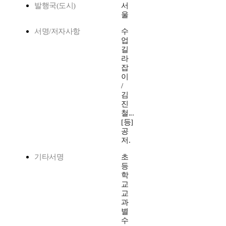
발행국(도시)
서
울
서명/저자사항
수
업
길
라
잡
이
/
김
진
철...
[등]
공
저.
기타서명
초
등
학
교
교
과
별
수