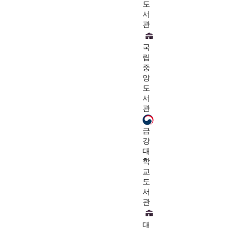
도
서
관
국
립
중
앙
도
서
관
금
강
대
학
교
도
서
관
대