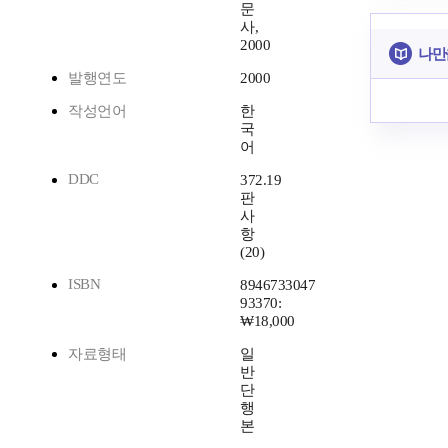
문
사,
2000
나만
발행연도
2000
작성언어
한
국
어
DDC
372.19
판
사
항
(20)
ISBN
8946733047
93370:
₩18,000
자료형태
일
반
단
행
본