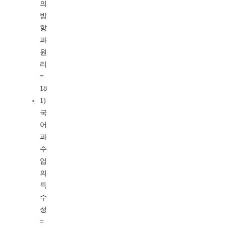
의
방
향
과
원
리
=
18
1)
국
어
과
수
업
의
특
수
성
=