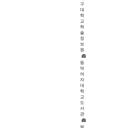
구
대
학
교
학
술
정
보
원
동
덕
여
자
대
학
교
도
서
관
부