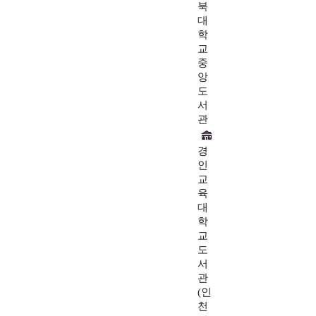
북
대
학
교
중
앙
도
서
관
경
인
교
육
대
학
교
도
서
관
(인
천