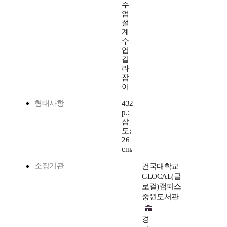
수
업
설
계
수
업
길
라
잡
이
형태사항
432
p.:
삽
도;
26
cm.
소장기관
건국대학교
GLOCAL(글
로컬)캠퍼스
중원도서관
경