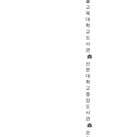
울
교
육
대
학
교
도
서
관
선
문
대
학
교
중
앙
도
서
관
순