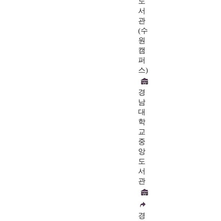
도
서
관
(수
원
캠
퍼
스)
경
남
대
학
교
중
앙
도
서
관
경