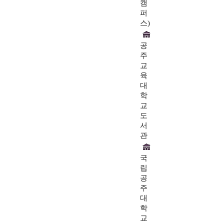
캠
퍼
스)
공
주
교
육
대
학
교
도
서
관
국
립
공
주
대
학
교