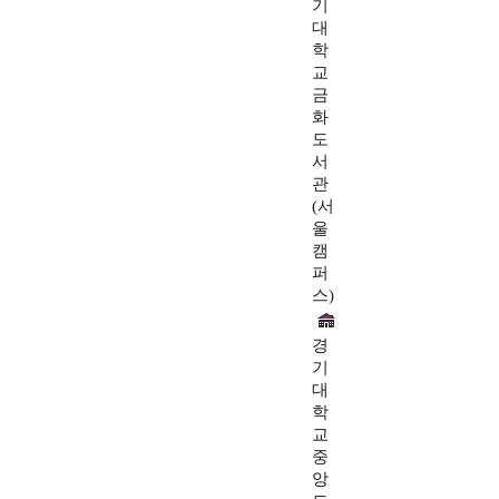
기
대
학
교
금
화
도
서
관
(서
울
캠
퍼
스)
경
기
대
학
교
중
앙