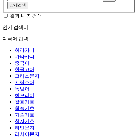
상세검색
결과 내 재검색
인기 검색어
다국어 입력
히라가나
가타카나
중국어
한글고어
그리스문자
프랑스어
독일어
히브리어
괄호기호
학술기호
기술기호
첨자기호
라틴문자
러시아문자