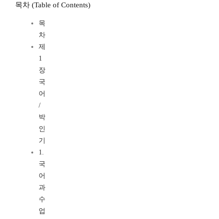
목차 (Table of Contents)
목
차
제
1
장
국
어
/
박
인
기
1.
국
어
과
수
업