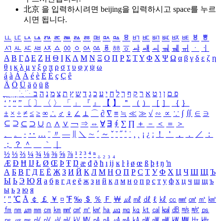
北京 을 입력하시려면
beijing
을 입력하시고 space를 누르
시면 됩니다.
ㅥ
ㅦ
ㅧ
ㅨ
ㅩ
ㅪ
ㅫ
ㅬ
ㅭ
ㅮ
ㅯ
ㅰ
ㅱ
ㅲ
ㅳ
ㅴ
ㅵ
ㅶ
ㅷ
ㅸ
ㅹ
ㅺ
ㅻ
ㅼ
ㅽ
ㅾ
ㅿ
ㆀ
ㆁ
ㆂ
ㆃ
ㆄ
ㆅ
ㆆ
ㆇ
ㆈ
ㆉ
ㆊ
ㆋ
ㆌ
ㆍ
ㆎ
Α
Β
Γ
Δ
Ε
Ζ
Η
Θ
Ι
Κ
Λ
Μ
Ν
Ξ
Ο
Π
Ρ
Σ
Τ
Υ
Φ
Χ
Ψ
Ω
α
β
γ
δ
ε
ζ
η
θ
ι
κ
λ
μ
ν
ξ
ο
π
ρ
σ
τ
υ
φ
χ
ψ
ω
á
à
Á
À
é
è
É
È
ç
Ç
ê
Ä
Ö
Ü
ä
ö
ü
ß
ְ
ֳ
ֲ
ֱ
ָ
ַ
ֵ
ֶ
ִ
ֹ
ּ
ֻ
ׂ
ׁ
ּ
ב
ה
נ
מ
צ
ת
ץ
ש
ד
ג
כ
ע
י
ח
ל
ך
ף
ק
ר
א
ט
ו
ן
ם
פ
‘
’
“
”
〔
〕
〈
〉
「
」
『
』
【
】
＂
（
）
［
］
｛
｝
±
×
÷
≠
≤
≥
∞
∴
♂
♀
∠
⊥
⌒
∂
∇
≡
≒
≪
≫
√
∽
∝
∵
∫
∬
∈
∋
⊆
⊇
⊂
⊃
∪
∩
∧
∨
￢
⇒
⇔
∀
∃
∮
∑
∏
＋
－
＜
＝
＞
、
。
·
‥
…
¨
〃
―
∥
＼
∼
´
～
ˇ
˘
˝
˚
˙
¸
˛
¡
¿
ː
！
＇
，
．
／
：
；
？
＾
＿
｀
｜
½
⅓
⅔
¼
¾
⅛
⅜
⅝
⅞
¹
²
³
⁴
ⁿ
₁
₂
₃
₄
Æ
Ð
Ħ
Ĳ
Ł
Ø
Œ
Þ
Ŧ
Ŋ
æ
đ
ð
ħ
ı
ĳ
ĸ
ŀ
ł
ø
œ
ß
þ
ŧ
ŋ
ŉ
А
Б
В
Г
Д
Е
Ё
Ж
З
И
Й
К
Л
М
Н
О
П
Р
С
Т
У
Ф
Х
Ц
Ч
Ш
Щ
Ъ
Ы
Ь
Э
Ю
Я
а
б
в
г
д
е
ё
ж
з
и
й
к
л
м
н
о
п
р
с
т
у
ф
х
ц
ч
ш
щ
ъ
ы
ь
э
ю
я
′
″
℃
Å
￠
￡
￥
¤
℉
‰
＄
％
Ｆ
￦
㎕
㎖
㎗
ℓ
㎘
㏄
㎣
㎤
㎥
㎦
㎙
㎚
㎛
㎜
㎝
㎞
㎟
㎠
㎡
㎢
㏊
㎍
㎎
㎏
㏏
㎈
㎉
㏈
㎧
㎨
㎰
㎱
㎲
㎳
㎴
㎵
㎶
㎷
㎸
㎹
㎀
㎁
㎂
㎃
㎄
㎺
㎻
㎽
㎾
㎿
㎐
㎑