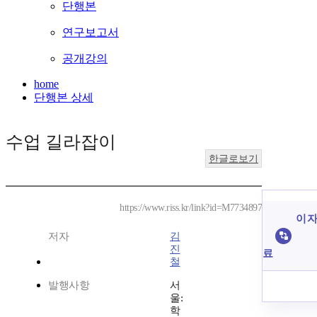
단행본
연구보고서
공개강의
home
단행본 상세
수업 길라잡이
한글로보기
https://www.riss.kr/link?id=M7734897
이 자
저자
김
진
료
철
발행사항
서
울:
학