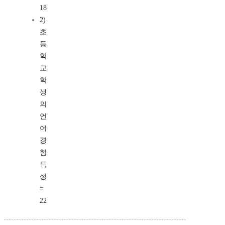
18
2)
초
등
학
교
학
생
의
언
어
경
험
특
성
=
22