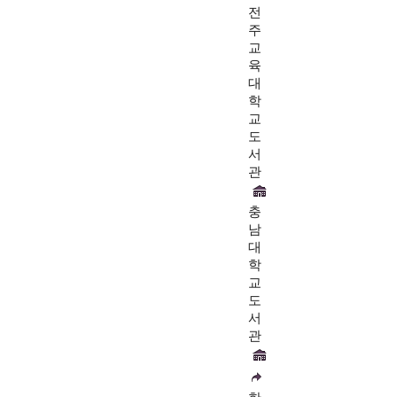
전
주
교
육
대
학
교
도
서
관
충
남
대
학
교
도
서
관