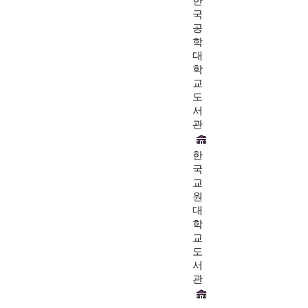
한
국
공
학
대
학
교
도
서
관
한
국
교
원
대
학
교
도
서
관