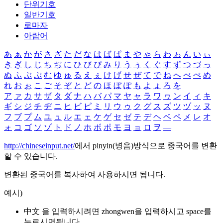
단위기호
일반기호
로마자
아랍어
あ
ぁ
か
が
さ
ざ
た
だ
な
は
ば
ぱ
ま
や
ゃ
ら
わ
ゎ
ん
い
ぃ
き
ぎ
し
じ
ち
ぢ
に
ひ
び
ぴ
み
り
う
ぅ
く
ぐ
す
ず
つ
づ
っ
ぬ
ふ
ぶ
ぷ
む
ゆ
ゅ
る
え
ぇ
け
げ
せ
ぜ
て
で
ね
へ
べ
ぺ
め
れ
お
ぉ
こ
ご
そ
ぞ
と
ど
の
ほ
ぼ
ぽ
も
よ
ょ
ろ
を
ア
ァ
カ
サ
ザ
タ
ダ
ナ
ハ
バ
パ
マ
ヤ
ャ
ラ
ワ
ヮ
ン
イ
ィ
キ
ギ
シ
ジ
チ
ヂ
ニ
ヒ
ビ
ピ
ミ
リ
ウ
ゥ
ク
グ
ス
ズ
ツ
ヅ
ッ
ヌ
フ
ブ
プ
ム
ユ
ュ
ル
エ
ェ
ケ
ゲ
セ
ゼ
テ
デ
ヘ
ベ
ペ
メ
レ
オ
ォ
コ
ゴ
ソ
ゾ
ト
ド
ノ
ホ
ボ
ポ
モ
ヨ
ョ
ロ
ヲ
―
http://chineseinput.net/
에서 pinyin(병음)방식으로 중국어를 변환
할 수 있습니다.
변환된 중국어를 복사하여 사용하시면 됩니다.
예시)
中文 을 입력하시려면
zhongwen
을 입력하시고 space를
누르시면됩니다.