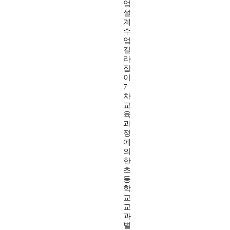
업
설
계
수
업
길
라
잡
이
7
차
교
육
과
정
에
의
한
초
등
학
교
교
과
별