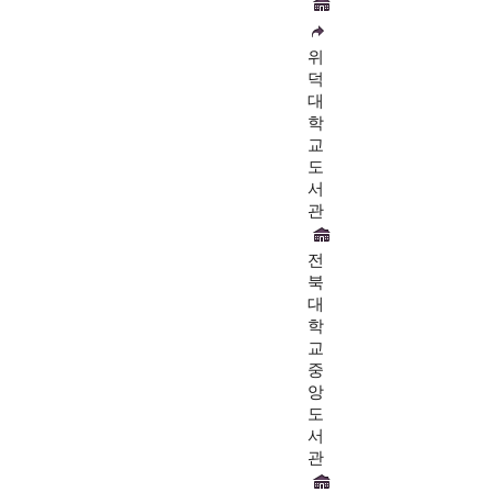
위
덕
대
학
교
도
서
관
전
북
대
학
교
중
앙
도
서
관