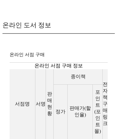
온라인 도서 정보
온라인 서점 구매
온라인 서점 구매 정보
종이책
전
자
포
판
책
인
매
서점명
서명
구
트
현
판매가(할
매
정가
(포
황
인율)
링
인
크
트
몰)