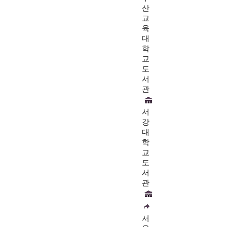
산
교
육
대
학
교
도
서
관
서
강
대
학
교
도
서
관
서