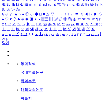
㎒
㎓
㎔
Ω
㏀
㏁
㎊
㎋
㎌
㏖
㏅
㎭
㎮
㎯
㏛
㎩
㎪
㎫
㎬
㏝
㏐
㏓
㏃
㏉
㏜
㏆
§
※
☆
★
○
●
◎
◇
◆
□
■
△
▽
→
←
↑
↓
↔
〓
◁
◀
▷
▶
♤
♠
♡
♥
♧
♣
⊙
◈
▣
◐
◑
▒
▤
▥
▨
▧
▦
▩
♨
☏
☎
☜
☞
¶
†
‡
↕
↗
↙
↖
↘
♭
♩
♪
♬
㉿
㈜
№
㏇
™
㏂
㏘
℡
＃
＆
＊
＠
ª
º
ⅰ
ⅱ
ⅲ
ⅳ
ⅴ
ⅵ
ⅶ
ⅷ
ⅸ
ⅹ
Ⅰ
Ⅱ
Ⅲ
Ⅳ
Ⅴ
Ⅵ
Ⅶ
Ⅷ
Ⅸ
Ⅹ
ا
ب
ت
ث
ج
ح
خ
د
ذ
ر
ز
س
ش
ص
ض
ط
ظ
ع
غ
ف
ق
ک
ل
م
ن
ه
و
ی
닫기
통합검색
국내학술논문
학위논문
해외학술논문
학술지