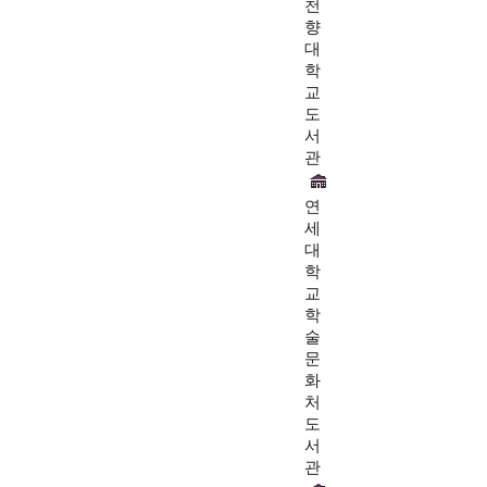
천
향
대
학
교
도
서
관
연
세
대
학
교
학
술
문
화
처
도
서
관