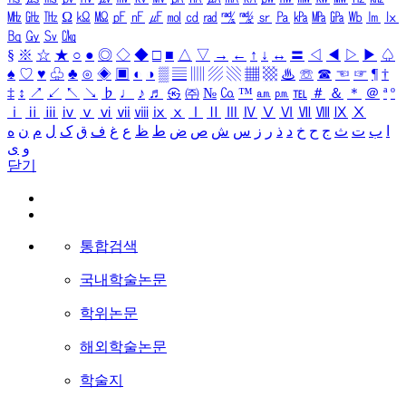
㎒
㎓
㎔
Ω
㏀
㏁
㎊
㎋
㎌
㏖
㏅
㎭
㎮
㎯
㏛
㎩
㎪
㎫
㎬
㏝
㏐
㏓
㏃
㏉
㏜
㏆
§
※
☆
★
○
●
◎
◇
◆
□
■
△
▽
→
←
↑
↓
↔
〓
◁
◀
▷
▶
♤
♠
♡
♥
♧
♣
⊙
◈
▣
◐
◑
▒
▤
▥
▨
▧
▦
▩
♨
☏
☎
☜
☞
¶
†
‡
↕
↗
↙
↖
↘
♭
♩
♪
♬
㉿
㈜
№
㏇
™
㏂
㏘
℡
＃
＆
＊
＠
ª
º
ⅰ
ⅱ
ⅲ
ⅳ
ⅴ
ⅵ
ⅶ
ⅷ
ⅸ
ⅹ
Ⅰ
Ⅱ
Ⅲ
Ⅳ
Ⅴ
Ⅵ
Ⅶ
Ⅷ
Ⅸ
Ⅹ
ا
ب
ت
ث
ج
ح
خ
د
ذ
ر
ز
س
ش
ص
ض
ط
ظ
ع
غ
ف
ق
ک
ل
م
ن
ه
و
ی
닫기
통합검색
국내학술논문
학위논문
해외학술논문
학술지