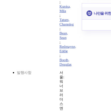
;
Kunisa,
Mila
나만을 위한
;
Tatum,
Channing
;
Bean,
Sean
;
Redmayne,
Eddie
;
Booth,
Douglas
발행사항
서
울:
워
너
브
러
더
스
엔