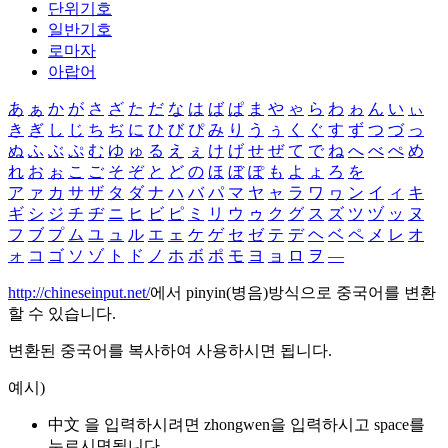
단위기호
일반기호
로마자
아랍어
あ
ぁ
か
が
さ
ざ
た
だ
な
は
ば
ぱ
ま
や
ゃ
ら
わ
ゎ
ん
い
ぃ
き
ぎ
し
じ
ち
ぢ
に
ひ
び
ぴ
み
り
う
ぅ
く
ぐ
す
ず
つ
づ
っ
ぬ
ふ
ぶ
ぷ
む
ゆ
ゅ
る
え
ぇ
け
げ
せ
ぜ
て
で
ね
へ
べ
ぺ
め
れ
お
ぉ
こ
ご
そ
ぞ
と
ど
の
ほ
ぼ
ぽ
も
よ
ょ
ろ
を
ア
ァ
カ
サ
ザ
タ
ダ
ナ
ハ
バ
パ
マ
ヤ
ャ
ラ
ワ
ヮ
ン
イ
ィ
キ
ギ
シ
ジ
チ
ヂ
ニ
ヒ
ビ
ピ
ミ
リ
ウ
ゥ
ク
グ
ス
ズ
ツ
ヅ
ッ
ヌ
フ
ブ
プ
ム
ユ
ュ
ル
エ
ェ
ケ
ゲ
セ
ゼ
テ
デ
ヘ
ベ
ペ
メ
レ
オ
ォ
コ
ゴ
ソ
ゾ
ト
ド
ノ
ホ
ボ
ポ
モ
ヨ
ョ
ロ
ヲ
―
http://chineseinput.net/
에서 pinyin(병음)방식으로 중국어를 변환
할 수 있습니다.
변환된 중국어를 복사하여 사용하시면 됩니다.
예시)
中文 을 입력하시려면
zhongwen
을 입력하시고 space를
누르시면됩니다.