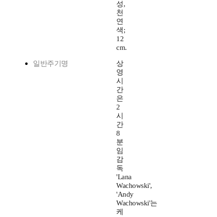
성,
천
연
색;
12
cm.
일반주기명
상
영
시
간
은
2
시
간
8
분
임
감
독
'Lana
Wachowski',
'Andy
Wachowski'는
케