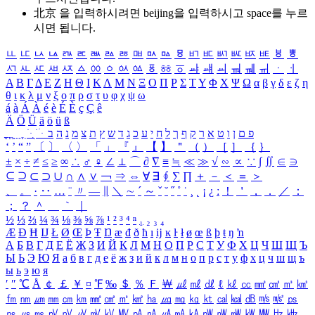
北京 을 입력하시려면
beijing
을 입력하시고 space를 누르
시면 됩니다.
ㅥ
ㅦ
ㅧ
ㅨ
ㅩ
ㅪ
ㅫ
ㅬ
ㅭ
ㅮ
ㅯ
ㅰ
ㅱ
ㅲ
ㅳ
ㅴ
ㅵ
ㅶ
ㅷ
ㅸ
ㅹ
ㅺ
ㅻ
ㅼ
ㅽ
ㅾ
ㅿ
ㆀ
ㆁ
ㆂ
ㆃ
ㆄ
ㆅ
ㆆ
ㆇ
ㆈ
ㆉ
ㆊ
ㆋ
ㆌ
ㆍ
ㆎ
Α
Β
Γ
Δ
Ε
Ζ
Η
Θ
Ι
Κ
Λ
Μ
Ν
Ξ
Ο
Π
Ρ
Σ
Τ
Υ
Φ
Χ
Ψ
Ω
α
β
γ
δ
ε
ζ
η
θ
ι
κ
λ
μ
ν
ξ
ο
π
ρ
σ
τ
υ
φ
χ
ψ
ω
á
à
Á
À
é
è
É
È
ç
Ç
ê
Ä
Ö
Ü
ä
ö
ü
ß
ְ
ֳ
ֲ
ֱ
ָ
ַ
ֵ
ֶ
ִ
ֹ
ּ
ֻ
ׂ
ׁ
ּ
ב
ה
נ
מ
צ
ת
ץ
ש
ד
ג
כ
ע
י
ח
ל
ך
ף
ק
ר
א
ט
ו
ן
ם
פ
‘
’
“
”
〔
〕
〈
〉
「
」
『
』
【
】
＂
（
）
［
］
｛
｝
±
×
÷
≠
≤
≥
∞
∴
♂
♀
∠
⊥
⌒
∂
∇
≡
≒
≪
≫
√
∽
∝
∵
∫
∬
∈
∋
⊆
⊇
⊂
⊃
∪
∩
∧
∨
￢
⇒
⇔
∀
∃
∮
∑
∏
＋
－
＜
＝
＞
、
。
·
‥
…
¨
〃
―
∥
＼
∼
´
～
ˇ
˘
˝
˚
˙
¸
˛
¡
¿
ː
！
＇
，
．
／
：
；
？
＾
＿
｀
｜
½
⅓
⅔
¼
¾
⅛
⅜
⅝
⅞
¹
²
³
⁴
ⁿ
₁
₂
₃
₄
Æ
Ð
Ħ
Ĳ
Ł
Ø
Œ
Þ
Ŧ
Ŋ
æ
đ
ð
ħ
ı
ĳ
ĸ
ŀ
ł
ø
œ
ß
þ
ŧ
ŋ
ŉ
А
Б
В
Г
Д
Е
Ё
Ж
З
И
Й
К
Л
М
Н
О
П
Р
С
Т
У
Ф
Х
Ц
Ч
Ш
Щ
Ъ
Ы
Ь
Э
Ю
Я
а
б
в
г
д
е
ё
ж
з
и
й
к
л
м
н
о
п
р
с
т
у
ф
х
ц
ч
ш
щ
ъ
ы
ь
э
ю
я
′
″
℃
Å
￠
￡
￥
¤
℉
‰
＄
％
Ｆ
￦
㎕
㎖
㎗
ℓ
㎘
㏄
㎣
㎤
㎥
㎦
㎙
㎚
㎛
㎜
㎝
㎞
㎟
㎠
㎡
㎢
㏊
㎍
㎎
㎏
㏏
㎈
㎉
㏈
㎧
㎨
㎰
㎱
㎲
㎳
㎴
㎵
㎶
㎷
㎸
㎹
㎀
㎁
㎂
㎃
㎄
㎺
㎻
㎽
㎾
㎿
㎐
㎑