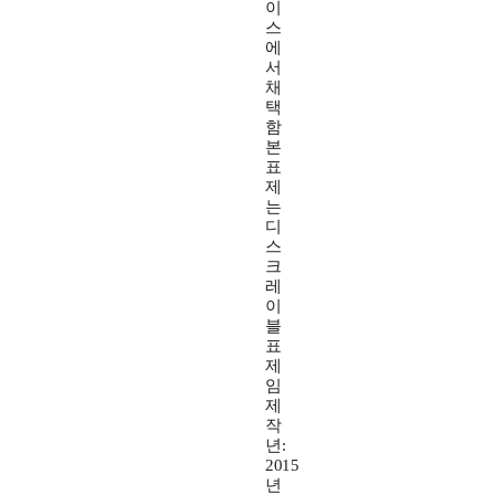
이
스
에
서
채
택
함
본
표
제
는
디
스
크
레
이
블
표
제
임
제
작
년:
2015
년