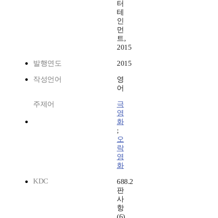
터
테
인
먼
트,
2015
발행연도
2015
작성언어
영
어
주제어
극
영
화
;
오
락
영
화
KDC
688.2
판
사
항
(6)