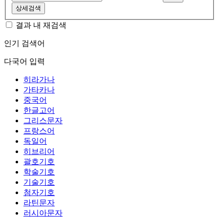
상세검색
결과 내 재검색
인기 검색어
다국어 입력
히라가나
가타카나
중국어
한글고어
그리스문자
프랑스어
독일어
히브리어
괄호기호
학술기호
기술기호
첨자기호
라틴문자
러시아문자