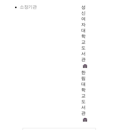
소장기관
성
신
여
자
대
학
교
도
서
관
한
림
대
학
교
도
서
관