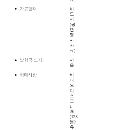
자료형태
비
도
서
(평
면
영
사
자
료)
발행국(도시)
서
울
형태사항
비
디
오
디
스
크
1
매
(128
분):
유