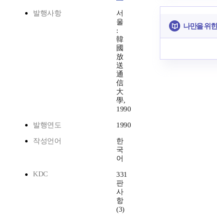
발행사항
서
울
나만을 위한
:
韓
國
放
送
通
信
大
學,
1990
발행연도
1990
작성언어
한
국
어
KDC
331
판
사
항
(3)