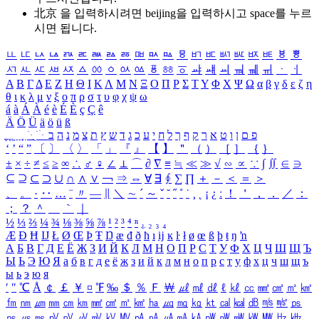
北京 을 입력하시려면
beijing
을 입력하시고 space를 누르
시면 됩니다.
ㅥ
ㅦ
ㅧ
ㅨ
ㅩ
ㅪ
ㅫ
ㅬ
ㅭ
ㅮ
ㅯ
ㅰ
ㅱ
ㅲ
ㅳ
ㅴ
ㅵ
ㅶ
ㅷ
ㅸ
ㅹ
ㅺ
ㅻ
ㅼ
ㅽ
ㅾ
ㅿ
ㆀ
ㆁ
ㆂ
ㆃ
ㆄ
ㆅ
ㆆ
ㆇ
ㆈ
ㆉ
ㆊ
ㆋ
ㆌ
ㆍ
ㆎ
Α
Β
Γ
Δ
Ε
Ζ
Η
Θ
Ι
Κ
Λ
Μ
Ν
Ξ
Ο
Π
Ρ
Σ
Τ
Υ
Φ
Χ
Ψ
Ω
α
β
γ
δ
ε
ζ
η
θ
ι
κ
λ
μ
ν
ξ
ο
π
ρ
σ
τ
υ
φ
χ
ψ
ω
á
à
Á
À
é
è
É
È
ç
Ç
ê
Ä
Ö
Ü
ä
ö
ü
ß
ְ
ֳ
ֲ
ֱ
ָ
ַ
ֵ
ֶ
ִ
ֹ
ּ
ֻ
ׂ
ׁ
ּ
ב
ה
נ
מ
צ
ת
ץ
ש
ד
ג
כ
ע
י
ח
ל
ך
ף
ק
ר
א
ט
ו
ן
ם
פ
‘
’
“
”
〔
〕
〈
〉
「
」
『
』
【
】
＂
（
）
［
］
｛
｝
±
×
÷
≠
≤
≥
∞
∴
♂
♀
∠
⊥
⌒
∂
∇
≡
≒
≪
≫
√
∽
∝
∵
∫
∬
∈
∋
⊆
⊇
⊂
⊃
∪
∩
∧
∨
￢
⇒
⇔
∀
∃
∮
∑
∏
＋
－
＜
＝
＞
、
。
·
‥
…
¨
〃
―
∥
＼
∼
´
～
ˇ
˘
˝
˚
˙
¸
˛
¡
¿
ː
！
＇
，
．
／
：
；
？
＾
＿
｀
｜
½
⅓
⅔
¼
¾
⅛
⅜
⅝
⅞
¹
²
³
⁴
ⁿ
₁
₂
₃
₄
Æ
Ð
Ħ
Ĳ
Ł
Ø
Œ
Þ
Ŧ
Ŋ
æ
đ
ð
ħ
ı
ĳ
ĸ
ŀ
ł
ø
œ
ß
þ
ŧ
ŋ
ŉ
А
Б
В
Г
Д
Е
Ё
Ж
З
И
Й
К
Л
М
Н
О
П
Р
С
Т
У
Ф
Х
Ц
Ч
Ш
Щ
Ъ
Ы
Ь
Э
Ю
Я
а
б
в
г
д
е
ё
ж
з
и
й
к
л
м
н
о
п
р
с
т
у
ф
х
ц
ч
ш
щ
ъ
ы
ь
э
ю
я
′
″
℃
Å
￠
￡
￥
¤
℉
‰
＄
％
Ｆ
￦
㎕
㎖
㎗
ℓ
㎘
㏄
㎣
㎤
㎥
㎦
㎙
㎚
㎛
㎜
㎝
㎞
㎟
㎠
㎡
㎢
㏊
㎍
㎎
㎏
㏏
㎈
㎉
㏈
㎧
㎨
㎰
㎱
㎲
㎳
㎴
㎵
㎶
㎷
㎸
㎹
㎀
㎁
㎂
㎃
㎄
㎺
㎻
㎽
㎾
㎿
㎐
㎑