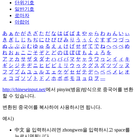
단위기호
일반기호
로마자
아랍어
あ
ぁ
か
が
さ
ざ
た
だ
な
は
ば
ぱ
ま
や
ゃ
ら
わ
ゎ
ん
い
ぃ
き
ぎ
し
じ
ち
ぢ
に
ひ
び
ぴ
み
り
う
ぅ
く
ぐ
す
ず
つ
づ
っ
ぬ
ふ
ぶ
ぷ
む
ゆ
ゅ
る
え
ぇ
け
げ
せ
ぜ
て
で
ね
へ
べ
ぺ
め
れ
お
ぉ
こ
ご
そ
ぞ
と
ど
の
ほ
ぼ
ぽ
も
よ
ょ
ろ
を
ア
ァ
カ
サ
ザ
タ
ダ
ナ
ハ
バ
パ
マ
ヤ
ャ
ラ
ワ
ヮ
ン
イ
ィ
キ
ギ
シ
ジ
チ
ヂ
ニ
ヒ
ビ
ピ
ミ
リ
ウ
ゥ
ク
グ
ス
ズ
ツ
ヅ
ッ
ヌ
フ
ブ
プ
ム
ユ
ュ
ル
エ
ェ
ケ
ゲ
セ
ゼ
テ
デ
ヘ
ベ
ペ
メ
レ
オ
ォ
コ
ゴ
ソ
ゾ
ト
ド
ノ
ホ
ボ
ポ
モ
ヨ
ョ
ロ
ヲ
―
http://chineseinput.net/
에서 pinyin(병음)방식으로 중국어를 변환
할 수 있습니다.
변환된 중국어를 복사하여 사용하시면 됩니다.
예시)
中文 을 입력하시려면
zhongwen
을 입력하시고 space를
누르시면됩니다.