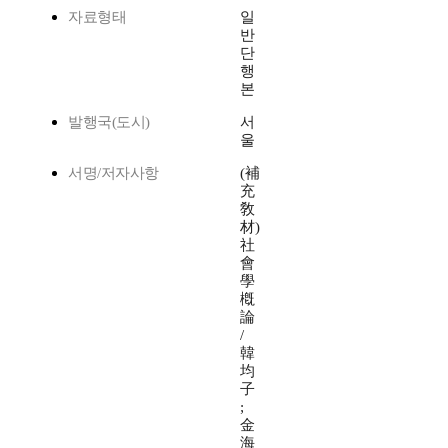
자료형태
일
반
단
행
본
발행국(도시)
서
울
서명/저자사항
(補
充
敎
材)
社
會
學
槪
論
/
韓
均
子
;
金
海