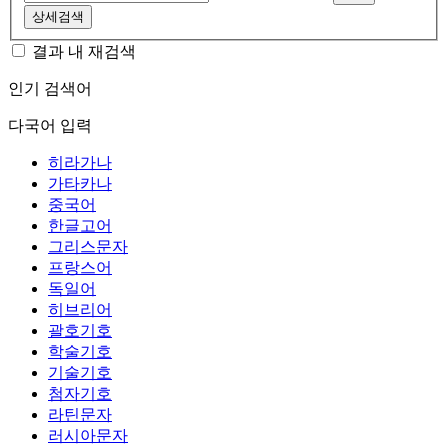
상세검색
결과 내 재검색
인기 검색어
다국어 입력
히라가나
가타카나
중국어
한글고어
그리스문자
프랑스어
독일어
히브리어
괄호기호
학술기호
기술기호
첨자기호
라틴문자
러시아문자