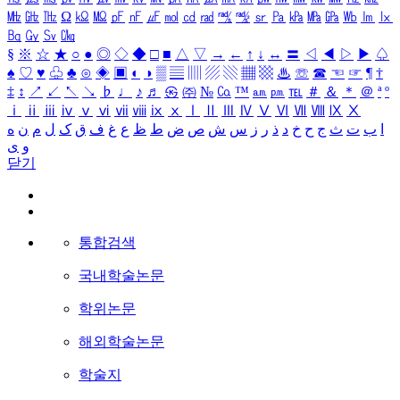
㎒
㎓
㎔
Ω
㏀
㏁
㎊
㎋
㎌
㏖
㏅
㎭
㎮
㎯
㏛
㎩
㎪
㎫
㎬
㏝
㏐
㏓
㏃
㏉
㏜
㏆
§
※
☆
★
○
●
◎
◇
◆
□
■
△
▽
→
←
↑
↓
↔
〓
◁
◀
▷
▶
♤
♠
♡
♥
♧
♣
⊙
◈
▣
◐
◑
▒
▤
▥
▨
▧
▦
▩
♨
☏
☎
☜
☞
¶
†
‡
↕
↗
↙
↖
↘
♭
♩
♪
♬
㉿
㈜
№
㏇
™
㏂
㏘
℡
＃
＆
＊
＠
ª
º
ⅰ
ⅱ
ⅲ
ⅳ
ⅴ
ⅵ
ⅶ
ⅷ
ⅸ
ⅹ
Ⅰ
Ⅱ
Ⅲ
Ⅳ
Ⅴ
Ⅵ
Ⅶ
Ⅷ
Ⅸ
Ⅹ
ا
ب
ت
ث
ج
ح
خ
د
ذ
ر
ز
س
ش
ص
ض
ط
ظ
ع
غ
ف
ق
ک
ل
م
ن
ه
و
ی
닫기
통합검색
국내학술논문
학위논문
해외학술논문
학술지