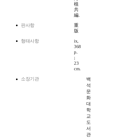
植
共
編.
판사항
重
版
형태사항
ix,
368
p.
;
23
cm.
소장기관
백
석
문
화
대
학
교
도
서
관