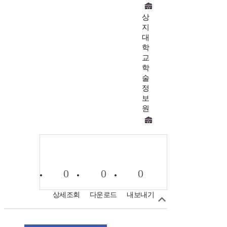
상
지
대
학
교
학
술
정
보
원
0
0
0
상세조회
다운로드
내보내기