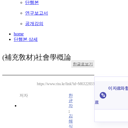
단행본
연구보고서
공개강의
home
단행본 상세
(補充敎材)社會學槪論
한글로보기
https://www.riss.kr/link?id=M6322833
이 자료와 함
저자
한
균
료
자
;
김
해
식