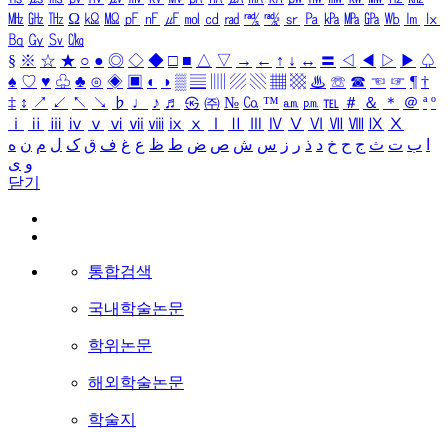
㎒
㎓
㎔
Ω
㏀
㏁
㎊
㎋
㎌
㏖
㏅
㎭
㎮
㎯
㏛
㎩
㎪
㎫
㎬
㏝
㏐
㏓
㏃
㏉
㏜
㏆
§
※
☆
★
○
●
◎
◇
◆
□
■
△
▽
→
←
↑
↓
↔
〓
◁
◀
▷
▶
♤
♠
♡
♥
♧
♣
⊙
◈
▣
◐
◑
▒
▤
▥
▨
▧
▦
▩
♨
☏
☎
☜
☞
¶
†
‡
↕
↗
↙
↖
↘
♭
♩
♪
♬
㉿
㈜
№
㏇
™
㏂
㏘
℡
＃
＆
＊
＠
ª
º
ⅰ
ⅱ
ⅲ
ⅳ
ⅴ
ⅵ
ⅶ
ⅷ
ⅸ
ⅹ
Ⅰ
Ⅱ
Ⅲ
Ⅳ
Ⅴ
Ⅵ
Ⅶ
Ⅷ
Ⅸ
Ⅹ
ا
ب
ت
ث
ج
ح
خ
د
ذ
ر
ز
س
ش
ص
ض
ط
ظ
ع
غ
ف
ق
ک
ل
م
ن
ه
و
ی
닫기
통합검색
국내학술논문
학위논문
해외학술논문
학술지