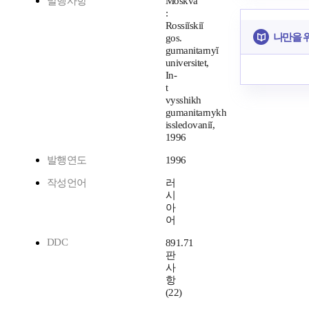
발행사항
Moskva
:
Rossiĭskiĭ
나만을 
gos.
gumanitarnyĭ
universitet,
In-
t
vysshikh
gumanitarnykh
issledovaniĭ,
1996
발행연도
1996
작성언어
러
시
아
어
DDC
891.71
판
사
항
(22)