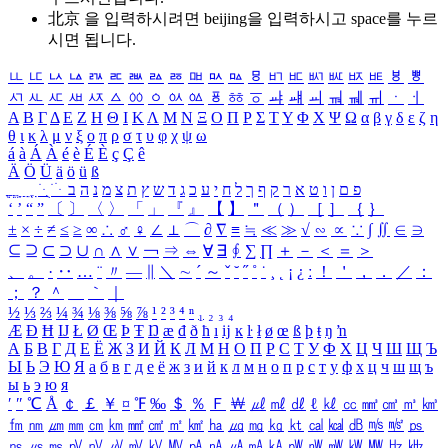
北京 을 입력하시려면
beijing
을 입력하시고 space를 누르
시면 됩니다.
ㅥ
ㅦ
ㅧ
ㅨ
ㅩ
ㅪ
ㅫ
ㅬ
ㅭ
ㅮ
ㅯ
ㅰ
ㅱ
ㅲ
ㅳ
ㅴ
ㅵ
ㅶ
ㅷ
ㅸ
ㅹ
ㅺ
ㅻ
ㅼ
ㅽ
ㅾ
ㅿ
ㆀ
ㆁ
ㆂ
ㆃ
ㆄ
ㆅ
ㆆ
ㆇ
ㆈ
ㆉ
ㆊ
ㆋ
ㆌ
ㆍ
ㆎ
Α
Β
Γ
Δ
Ε
Ζ
Η
Θ
Ι
Κ
Λ
Μ
Ν
Ξ
Ο
Π
Ρ
Σ
Τ
Υ
Φ
Χ
Ψ
Ω
α
β
γ
δ
ε
ζ
η
θ
ι
κ
λ
μ
ν
ξ
ο
π
ρ
σ
τ
υ
φ
χ
ψ
ω
á
à
Á
À
é
è
É
È
ç
Ç
ê
Ä
Ö
Ü
ä
ö
ü
ß
ְ
ֳ
ֲ
ֱ
ָ
ַ
ֵ
ֶ
ִ
ֹ
ּ
ֻ
ׂ
ׁ
ּ
ב
ה
נ
מ
צ
ת
ץ
ש
ד
ג
כ
ע
י
ח
ל
ך
ף
ק
ר
א
ט
ו
ן
ם
פ
‘
’
“
”
〔
〕
〈
〉
「
」
『
』
【
】
＂
（
）
［
］
｛
｝
±
×
÷
≠
≤
≥
∞
∴
♂
♀
∠
⊥
⌒
∂
∇
≡
≒
≪
≫
√
∽
∝
∵
∫
∬
∈
∋
⊆
⊇
⊂
⊃
∪
∩
∧
∨
￢
⇒
⇔
∀
∃
∮
∑
∏
＋
－
＜
＝
＞
、
。
·
‥
…
¨
〃
―
∥
＼
∼
´
～
ˇ
˘
˝
˚
˙
¸
˛
¡
¿
ː
！
＇
，
．
／
：
；
？
＾
＿
｀
｜
½
⅓
⅔
¼
¾
⅛
⅜
⅝
⅞
¹
²
³
⁴
ⁿ
₁
₂
₃
₄
Æ
Ð
Ħ
Ĳ
Ł
Ø
Œ
Þ
Ŧ
Ŋ
æ
đ
ð
ħ
ı
ĳ
ĸ
ŀ
ł
ø
œ
ß
þ
ŧ
ŋ
ŉ
А
Б
В
Г
Д
Е
Ё
Ж
З
И
Й
К
Л
М
Н
О
П
Р
С
Т
У
Ф
Х
Ц
Ч
Ш
Щ
Ъ
Ы
Ь
Э
Ю
Я
а
б
в
г
д
е
ё
ж
з
и
й
к
л
м
н
о
п
р
с
т
у
ф
х
ц
ч
ш
щ
ъ
ы
ь
э
ю
я
′
″
℃
Å
￠
￡
￥
¤
℉
‰
＄
％
Ｆ
￦
㎕
㎖
㎗
ℓ
㎘
㏄
㎣
㎤
㎥
㎦
㎙
㎚
㎛
㎜
㎝
㎞
㎟
㎠
㎡
㎢
㏊
㎍
㎎
㎏
㏏
㎈
㎉
㏈
㎧
㎨
㎰
㎱
㎲
㎳
㎴
㎵
㎶
㎷
㎸
㎹
㎀
㎁
㎂
㎃
㎄
㎺
㎻
㎽
㎾
㎿
㎐
㎑