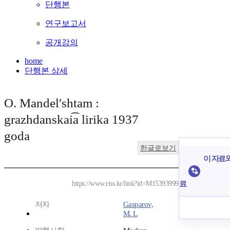
단행본
연구보고서
공개강의
home
단행본 상세
O. Mandelʹshtam :
grazhdanskai͡a lirika 1937
goda
한글로보기
이 자료와
료
https://www.riss.kr/link?id=M15393999
저자
Gasparov,
M. L