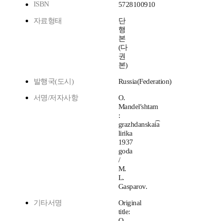
ISBN
5728100910
자료형태
단
행
본
(다
권
본)
발행국(도시)
Russia(Federation)
서명/저자사항
O.
Mandelʹshtam
:
grazhdanskai͡a
lirika
1937
goda
/
M.
L.
Gasparov.
기타서명
Original
title:
О.