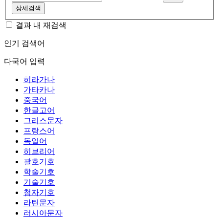
상세검색
결과 내 재검색
인기 검색어
다국어 입력
히라가나
가타카나
중국어
한글고어
그리스문자
프랑스어
독일어
히브리어
괄호기호
학술기호
기술기호
첨자기호
라틴문자
러시아문자