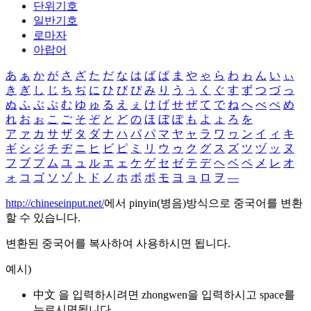
단위기호
일반기호
로마자
아랍어
あ
ぁ
か
が
さ
ざ
た
だ
な
は
ば
ぱ
ま
や
ゃ
ら
わ
ゎ
ん
い
ぃ
き
ぎ
し
じ
ち
ぢ
に
ひ
び
ぴ
み
り
う
ぅ
く
ぐ
す
ず
つ
づ
っ
ぬ
ふ
ぶ
ぷ
む
ゆ
ゅ
る
え
ぇ
け
げ
せ
ぜ
て
で
ね
へ
べ
ぺ
め
れ
お
ぉ
こ
ご
そ
ぞ
と
ど
の
ほ
ぼ
ぽ
も
よ
ょ
ろ
を
ア
ァ
カ
サ
ザ
タ
ダ
ナ
ハ
バ
パ
マ
ヤ
ャ
ラ
ワ
ヮ
ン
イ
ィ
キ
ギ
シ
ジ
チ
ヂ
ニ
ヒ
ビ
ピ
ミ
リ
ウ
ゥ
ク
グ
ス
ズ
ツ
ヅ
ッ
ヌ
フ
ブ
プ
ム
ユ
ュ
ル
エ
ェ
ケ
ゲ
セ
ゼ
テ
デ
ヘ
ベ
ペ
メ
レ
オ
ォ
コ
ゴ
ソ
ゾ
ト
ド
ノ
ホ
ボ
ポ
モ
ヨ
ョ
ロ
ヲ
―
http://chineseinput.net/
에서 pinyin(병음)방식으로 중국어를 변환
할 수 있습니다.
변환된 중국어를 복사하여 사용하시면 됩니다.
예시)
中文 을 입력하시려면
zhongwen
을 입력하시고 space를
누르시면됩니다.