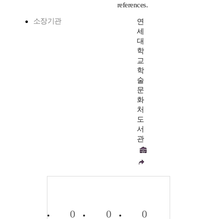
references.
소장기관
연
세
대
학
교
학
술
문
화
처
도
서
관
0
0
0