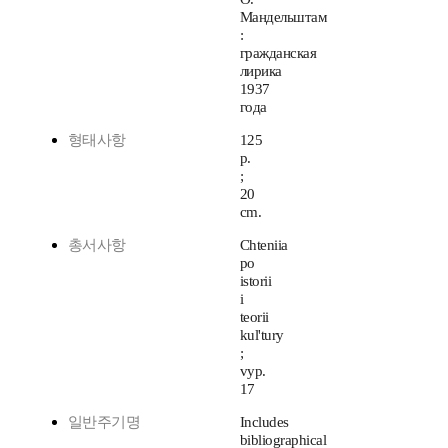
Мандельштам
:
гражданская
лирика
1937
года
형태사항
125
p.
;
20
cm.
총서사항
Chteniia
po
istorii
i
teorii
kul'tury
;
vyp.
17
일반주기명
Includes
bibliographical