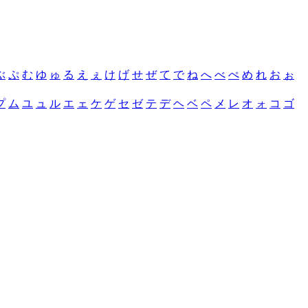
ぶ
ぷ
む
ゆ
ゅ
る
え
ぇ
け
げ
せ
ぜ
て
で
ね
へ
べ
ぺ
め
れ
お
ぉ
プ
ム
ユ
ュ
ル
エ
ェ
ケ
ゲ
セ
ゼ
テ
デ
ヘ
ベ
ペ
メ
レ
オ
ォ
コ
ゴ