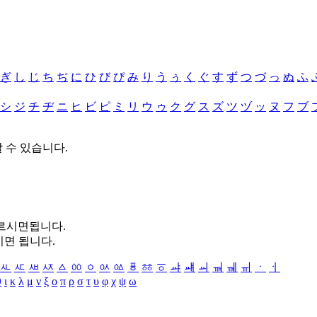
ぎ
し
じ
ち
ぢ
に
ひ
び
ぴ
み
り
う
ぅ
く
ぐ
す
ず
つ
づ
っ
ぬ
ふ
シ
ジ
チ
ヂ
ニ
ヒ
ビ
ピ
ミ
リ
ウ
ゥ
ク
グ
ス
ズ
ツ
ヅ
ッ
ヌ
フ
ブ
할 수 있습니다.
누르시면됩니다.
시면 됩니다.
ㅻ
ㅼ
ㅽ
ㅾ
ㅿ
ㆀ
ㆁ
ㆂ
ㆃ
ㆄ
ㆅ
ㆆ
ㆇ
ㆈ
ㆉ
ㆊ
ㆋ
ㆌ
ㆍ
ㆎ
θ
ι
κ
λ
μ
ν
ξ
ο
π
ρ
σ
τ
υ
φ
χ
ψ
ω