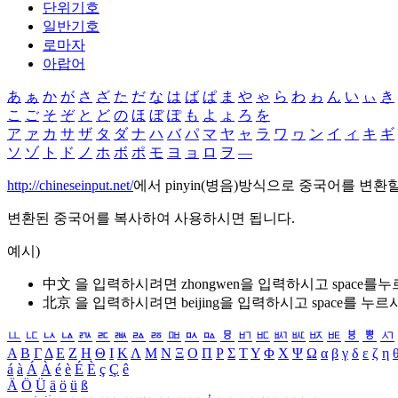
단위기호
일반기호
로마자
아랍어
あ
ぁ
か
が
さ
ざ
た
だ
な
は
ば
ぱ
ま
や
ゃ
ら
わ
ゎ
ん
い
ぃ
き
こ
ご
そ
ぞ
と
ど
の
ほ
ぼ
ぽ
も
よ
ょ
ろ
を
ア
ァ
カ
サ
ザ
タ
ダ
ナ
ハ
バ
パ
マ
ヤ
ャ
ラ
ワ
ヮ
ン
イ
ィ
キ
ギ
ソ
ゾ
ト
ド
ノ
ホ
ボ
ポ
モ
ヨ
ョ
ロ
ヲ
―
http://chineseinput.net/
에서 pinyin(병음)방식으로 중국어를 변환
변환된 중국어를 복사하여 사용하시면 됩니다.
예시)
中文 을 입력하시려면
zhongwen
을 입력하시고 space를
北京 을 입력하시려면
beijing
을 입력하시고 space를 누르
ㅥ
ㅦ
ㅧ
ㅨ
ㅩ
ㅪ
ㅫ
ㅬ
ㅭ
ㅮ
ㅯ
ㅰ
ㅱ
ㅲ
ㅳ
ㅴ
ㅵ
ㅶ
ㅷ
ㅸ
ㅹ
ㅺ
Α
Β
Γ
Δ
Ε
Ζ
Η
Θ
Ι
Κ
Λ
Μ
Ν
Ξ
Ο
Π
Ρ
Σ
Τ
Υ
Φ
Χ
Ψ
Ω
α
β
γ
δ
ε
ζ
η
á
à
Á
À
é
è
É
È
ç
Ç
ê
Ä
Ö
Ü
ä
ö
ü
ß