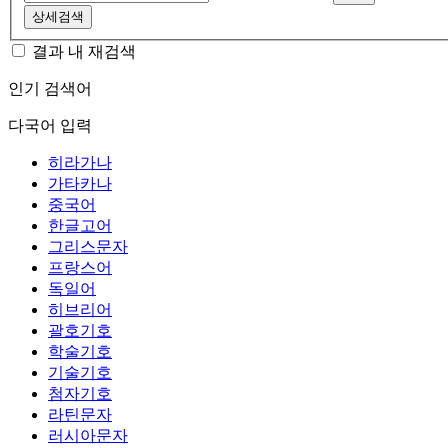
상세검색
결과 내 재검색
인기 검색어
다국어 입력
히라가나
가타카나
중국어
한글고어
그리스문자
프랑스어
독일어
히브리어
괄호기호
학술기호
기술기호
첨자기호
라틴문자
러시아문자