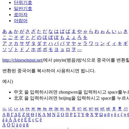
단위기호
일반기호
로마자
아랍어
あ
ぁ
か
が
さ
ざ
た
だ
な
は
ば
ぱ
ま
や
ゃ
ら
わ
ゎ
ん
い
ぃ
き
こ
ご
そ
ぞ
と
ど
の
ほ
ぼ
ぽ
も
よ
ょ
ろ
を
ア
ァ
カ
サ
ザ
タ
ダ
ナ
ハ
バ
パ
マ
ヤ
ャ
ラ
ワ
ヮ
ン
イ
ィ
キ
ギ
ソ
ゾ
ト
ド
ノ
ホ
ボ
ポ
モ
ヨ
ョ
ロ
ヲ
―
http://chineseinput.net/
에서 pinyin(병음)방식으로 중국어를 변환
변환된 중국어를 복사하여 사용하시면 됩니다.
예시)
中文 을 입력하시려면
zhongwen
을 입력하시고 space를
北京 을 입력하시려면
beijing
을 입력하시고 space를 누르
ㅥ
ㅦ
ㅧ
ㅨ
ㅩ
ㅪ
ㅫ
ㅬ
ㅭ
ㅮ
ㅯ
ㅰ
ㅱ
ㅲ
ㅳ
ㅴ
ㅵ
ㅶ
ㅷ
ㅸ
ㅹ
ㅺ
Α
Β
Γ
Δ
Ε
Ζ
Η
Θ
Ι
Κ
Λ
Μ
Ν
Ξ
Ο
Π
Ρ
Σ
Τ
Υ
Φ
Χ
Ψ
Ω
α
β
γ
δ
ε
ζ
η
á
à
Á
À
é
è
É
È
ç
Ç
ê
Ä
Ö
Ü
ä
ö
ü
ß