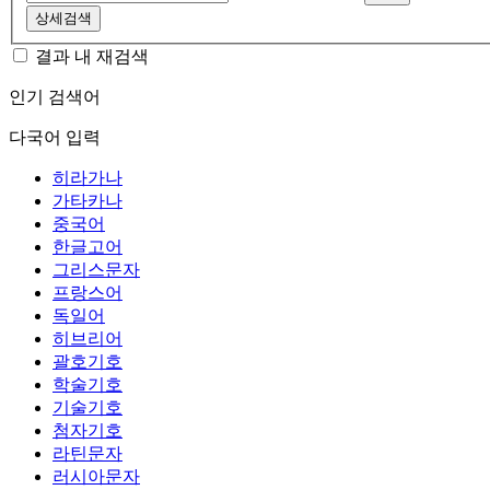
상세검색
결과 내 재검색
인기 검색어
다국어 입력
히라가나
가타카나
중국어
한글고어
그리스문자
프랑스어
독일어
히브리어
괄호기호
학술기호
기술기호
첨자기호
라틴문자
러시아문자