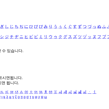
ぎ
し
じ
ち
ぢ
に
ひ
び
ぴ
み
り
う
ぅ
く
ぐ
す
ず
つ
づ
っ
ぬ
ふ
シ
ジ
チ
ヂ
ニ
ヒ
ビ
ピ
ミ
リ
ウ
ゥ
ク
グ
ス
ズ
ツ
ヅ
ッ
ヌ
フ
ブ
할 수 있습니다.
누르시면됩니다.
시면 됩니다.
ㅻ
ㅼ
ㅽ
ㅾ
ㅿ
ㆀ
ㆁ
ㆂ
ㆃ
ㆄ
ㆅ
ㆆ
ㆇ
ㆈ
ㆉ
ㆊ
ㆋ
ㆌ
ㆍ
ㆎ
θ
ι
κ
λ
μ
ν
ξ
ο
π
ρ
σ
τ
υ
φ
χ
ψ
ω