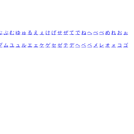
ぶ
ぷ
む
ゆ
ゅ
る
え
ぇ
け
げ
せ
ぜ
て
で
ね
へ
べ
ぺ
め
れ
お
ぉ
プ
ム
ユ
ュ
ル
エ
ェ
ケ
ゲ
セ
ゼ
テ
デ
ヘ
ベ
ペ
メ
レ
オ
ォ
コ
ゴ