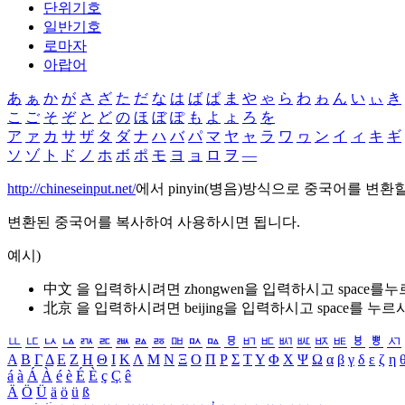
단위기호
일반기호
로마자
아랍어
あ
ぁ
か
が
さ
ざ
た
だ
な
は
ば
ぱ
ま
や
ゃ
ら
わ
ゎ
ん
い
ぃ
き
こ
ご
そ
ぞ
と
ど
の
ほ
ぼ
ぽ
も
よ
ょ
ろ
を
ア
ァ
カ
サ
ザ
タ
ダ
ナ
ハ
バ
パ
マ
ヤ
ャ
ラ
ワ
ヮ
ン
イ
ィ
キ
ギ
ソ
ゾ
ト
ド
ノ
ホ
ボ
ポ
モ
ヨ
ョ
ロ
ヲ
―
http://chineseinput.net/
에서 pinyin(병음)방식으로 중국어를 변환
변환된 중국어를 복사하여 사용하시면 됩니다.
예시)
中文 을 입력하시려면
zhongwen
을 입력하시고 space를
北京 을 입력하시려면
beijing
을 입력하시고 space를 누르
ㅥ
ㅦ
ㅧ
ㅨ
ㅩ
ㅪ
ㅫ
ㅬ
ㅭ
ㅮ
ㅯ
ㅰ
ㅱ
ㅲ
ㅳ
ㅴ
ㅵ
ㅶ
ㅷ
ㅸ
ㅹ
ㅺ
Α
Β
Γ
Δ
Ε
Ζ
Η
Θ
Ι
Κ
Λ
Μ
Ν
Ξ
Ο
Π
Ρ
Σ
Τ
Υ
Φ
Χ
Ψ
Ω
α
β
γ
δ
ε
ζ
η
á
à
Á
À
é
è
É
È
ç
Ç
ê
Ä
Ö
Ü
ä
ö
ü
ß