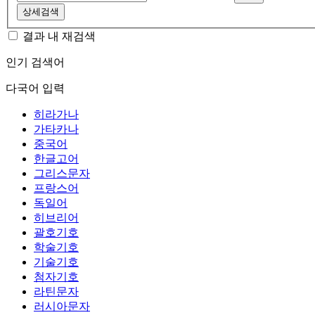
상세검색
결과 내 재검색
인기 검색어
다국어 입력
히라가나
가타카나
중국어
한글고어
그리스문자
프랑스어
독일어
히브리어
괄호기호
학술기호
기술기호
첨자기호
라틴문자
러시아문자