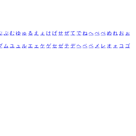
ぶ
ぷ
む
ゆ
ゅ
る
え
ぇ
け
げ
せ
ぜ
て
で
ね
へ
べ
ぺ
め
れ
お
ぉ
プ
ム
ユ
ュ
ル
エ
ェ
ケ
ゲ
セ
ゼ
テ
デ
ヘ
ベ
ペ
メ
レ
オ
ォ
コ
ゴ