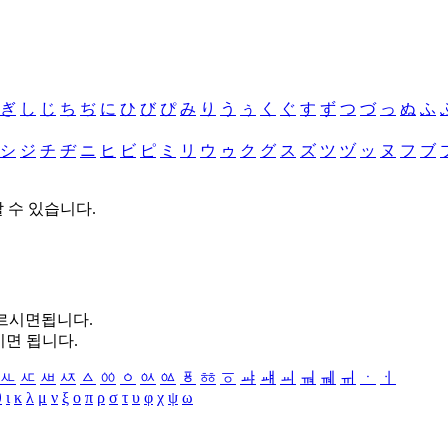
ぎ
し
じ
ち
ぢ
に
ひ
び
ぴ
み
り
う
ぅ
く
ぐ
す
ず
つ
づ
っ
ぬ
ふ
シ
ジ
チ
ヂ
ニ
ヒ
ビ
ピ
ミ
リ
ウ
ゥ
ク
グ
ス
ズ
ツ
ヅ
ッ
ヌ
フ
ブ
할 수 있습니다.
누르시면됩니다.
시면 됩니다.
ㅻ
ㅼ
ㅽ
ㅾ
ㅿ
ㆀ
ㆁ
ㆂ
ㆃ
ㆄ
ㆅ
ㆆ
ㆇ
ㆈ
ㆉ
ㆊ
ㆋ
ㆌ
ㆍ
ㆎ
θ
ι
κ
λ
μ
ν
ξ
ο
π
ρ
σ
τ
υ
φ
χ
ψ
ω