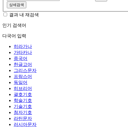
상세검색
결과 내 재검색
인기 검색어
다국어 입력
히라가나
가타카나
중국어
한글고어
그리스문자
프랑스어
독일어
히브리어
괄호기호
학술기호
기술기호
첨자기호
라틴문자
러시아문자