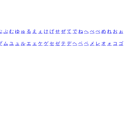
ぶ
ぷ
む
ゆ
ゅ
る
え
ぇ
け
げ
せ
ぜ
て
で
ね
へ
べ
ぺ
め
れ
お
ぉ
プ
ム
ユ
ュ
ル
エ
ェ
ケ
ゲ
セ
ゼ
テ
デ
ヘ
ベ
ペ
メ
レ
オ
ォ
コ
ゴ