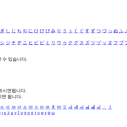
ぎ
し
じ
ち
ぢ
に
ひ
び
ぴ
み
り
う
ぅ
く
ぐ
す
ず
つ
づ
っ
ぬ
ふ
シ
ジ
チ
ヂ
ニ
ヒ
ビ
ピ
ミ
リ
ウ
ゥ
ク
グ
ス
ズ
ツ
ヅ
ッ
ヌ
フ
ブ
할 수 있습니다.
누르시면됩니다.
시면 됩니다.
ㅻ
ㅼ
ㅽ
ㅾ
ㅿ
ㆀ
ㆁ
ㆂ
ㆃ
ㆄ
ㆅ
ㆆ
ㆇ
ㆈ
ㆉ
ㆊ
ㆋ
ㆌ
ㆍ
ㆎ
θ
ι
κ
λ
μ
ν
ξ
ο
π
ρ
σ
τ
υ
φ
χ
ψ
ω