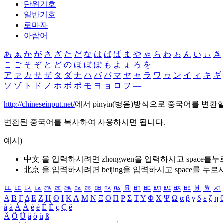
단위기호
일반기호
로마자
아랍어
あ
ぁ
か
が
さ
ざ
た
だ
な
は
ば
ぱ
ま
や
ゃ
ら
わ
ゎ
ん
い
ぃ
き
こ
ご
そ
ぞ
と
ど
の
ほ
ぼ
ぽ
も
よ
ょ
ろ
を
ア
ァ
カ
サ
ザ
タ
ダ
ナ
ハ
バ
パ
マ
ヤ
ャ
ラ
ワ
ヮ
ン
イ
ィ
キ
ギ
ソ
ゾ
ト
ド
ノ
ホ
ボ
ポ
モ
ヨ
ョ
ロ
ヲ
―
http://chineseinput.net/
에서 pinyin(병음)방식으로 중국어를 변환
변환된 중국어를 복사하여 사용하시면 됩니다.
예시)
中文 을 입력하시려면
zhongwen
을 입력하시고 space를
北京 을 입력하시려면
beijing
을 입력하시고 space를 누르
ㅥ
ㅦ
ㅧ
ㅨ
ㅩ
ㅪ
ㅫ
ㅬ
ㅭ
ㅮ
ㅯ
ㅰ
ㅱ
ㅲ
ㅳ
ㅴ
ㅵ
ㅶ
ㅷ
ㅸ
ㅹ
ㅺ
Α
Β
Γ
Δ
Ε
Ζ
Η
Θ
Ι
Κ
Λ
Μ
Ν
Ξ
Ο
Π
Ρ
Σ
Τ
Υ
Φ
Χ
Ψ
Ω
α
β
γ
δ
ε
ζ
η
á
à
Á
À
é
è
É
È
ç
Ç
ê
Ä
Ö
Ü
ä
ö
ü
ß