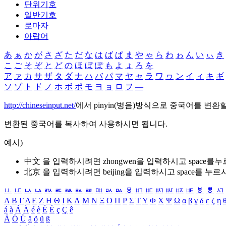
단위기호
일반기호
로마자
아랍어
あ
ぁ
か
が
さ
ざ
た
だ
な
は
ば
ぱ
ま
や
ゃ
ら
わ
ゎ
ん
い
ぃ
き
こ
ご
そ
ぞ
と
ど
の
ほ
ぼ
ぽ
も
よ
ょ
ろ
を
ア
ァ
カ
サ
ザ
タ
ダ
ナ
ハ
バ
パ
マ
ヤ
ャ
ラ
ワ
ヮ
ン
イ
ィ
キ
ギ
ソ
ゾ
ト
ド
ノ
ホ
ボ
ポ
モ
ヨ
ョ
ロ
ヲ
―
http://chineseinput.net/
에서 pinyin(병음)방식으로 중국어를 변환
변환된 중국어를 복사하여 사용하시면 됩니다.
예시)
中文 을 입력하시려면
zhongwen
을 입력하시고 space를
北京 을 입력하시려면
beijing
을 입력하시고 space를 누르
ㅥ
ㅦ
ㅧ
ㅨ
ㅩ
ㅪ
ㅫ
ㅬ
ㅭ
ㅮ
ㅯ
ㅰ
ㅱ
ㅲ
ㅳ
ㅴ
ㅵ
ㅶ
ㅷ
ㅸ
ㅹ
ㅺ
Α
Β
Γ
Δ
Ε
Ζ
Η
Θ
Ι
Κ
Λ
Μ
Ν
Ξ
Ο
Π
Ρ
Σ
Τ
Υ
Φ
Χ
Ψ
Ω
α
β
γ
δ
ε
ζ
η
á
à
Á
À
é
è
É
È
ç
Ç
ê
Ä
Ö
Ü
ä
ö
ü
ß