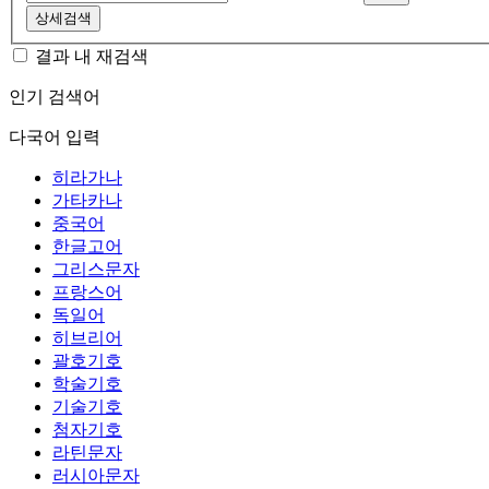
상세검색
결과 내 재검색
인기 검색어
다국어 입력
히라가나
가타카나
중국어
한글고어
그리스문자
프랑스어
독일어
히브리어
괄호기호
학술기호
기술기호
첨자기호
라틴문자
러시아문자