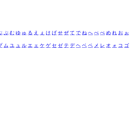
ぶ
ぷ
む
ゆ
ゅ
る
え
ぇ
け
げ
せ
ぜ
て
で
ね
へ
べ
ぺ
め
れ
お
ぉ
プ
ム
ユ
ュ
ル
エ
ェ
ケ
ゲ
セ
ゼ
テ
デ
ヘ
ベ
ペ
メ
レ
オ
ォ
コ
ゴ