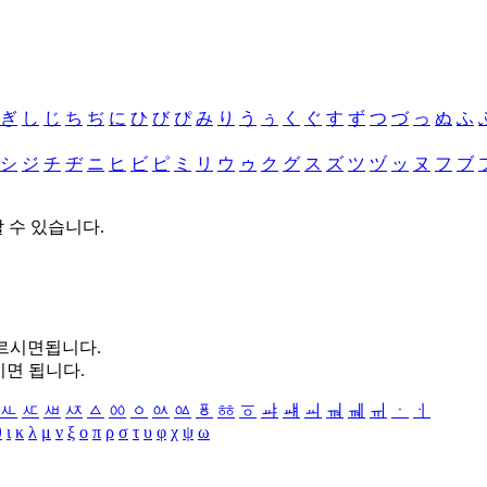
ぎ
し
じ
ち
ぢ
に
ひ
び
ぴ
み
り
う
ぅ
く
ぐ
す
ず
つ
づ
っ
ぬ
ふ
シ
ジ
チ
ヂ
ニ
ヒ
ビ
ピ
ミ
リ
ウ
ゥ
ク
グ
ス
ズ
ツ
ヅ
ッ
ヌ
フ
ブ
할 수 있습니다.
누르시면됩니다.
시면 됩니다.
ㅻ
ㅼ
ㅽ
ㅾ
ㅿ
ㆀ
ㆁ
ㆂ
ㆃ
ㆄ
ㆅ
ㆆ
ㆇ
ㆈ
ㆉ
ㆊ
ㆋ
ㆌ
ㆍ
ㆎ
θ
ι
κ
λ
μ
ν
ξ
ο
π
ρ
σ
τ
υ
φ
χ
ψ
ω