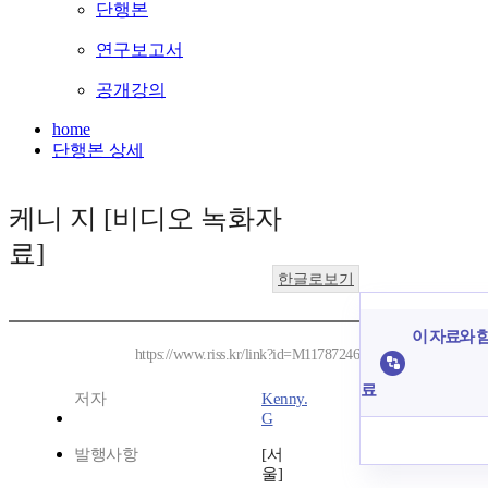
단행본
연구보고서
공개강의
home
단행본 상세
케니 지 [비디오 녹화자
료]
한글로보기
이 자료와 함
https://www.riss.kr/link?id=M11787246
료
저자
Kenny.
G
발행사항
[서
울]