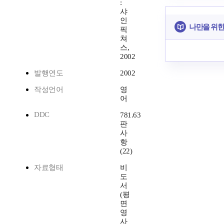
:
샤
인
나만을 위한
픽
쳐
스,
2002
발행연도
2002
작성언어
영
어
DDC
781.63
판
사
항
(22)
자료형태
비
도
서
(평
면
영
사