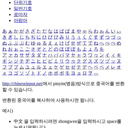
단위기호
일반기호
로마자
아랍어
あ
ぁ
か
が
さ
ざ
た
だ
な
は
ば
ぱ
ま
や
ゃ
ら
わ
ゎ
ん
い
ぃ
き
ぎ
し
じ
ち
ぢ
に
ひ
び
ぴ
み
り
う
ぅ
く
ぐ
す
ず
つ
づ
っ
ぬ
ふ
ぶ
ぷ
む
ゆ
ゅ
る
え
ぇ
け
げ
せ
ぜ
て
で
ね
へ
べ
ぺ
め
れ
お
ぉ
こ
ご
そ
ぞ
と
ど
の
ほ
ぼ
ぽ
も
よ
ょ
ろ
を
ア
ァ
カ
サ
ザ
タ
ダ
ナ
ハ
バ
パ
マ
ヤ
ャ
ラ
ワ
ヮ
ン
イ
ィ
キ
ギ
シ
ジ
チ
ヂ
ニ
ヒ
ビ
ピ
ミ
リ
ウ
ゥ
ク
グ
ス
ズ
ツ
ヅ
ッ
ヌ
フ
ブ
プ
ム
ユ
ュ
ル
エ
ェ
ケ
ゲ
セ
ゼ
テ
デ
ヘ
ベ
ペ
メ
レ
オ
ォ
コ
ゴ
ソ
ゾ
ト
ド
ノ
ホ
ボ
ポ
モ
ヨ
ョ
ロ
ヲ
―
http://chineseinput.net/
에서 pinyin(병음)방식으로 중국어를 변환
할 수 있습니다.
변환된 중국어를 복사하여 사용하시면 됩니다.
예시)
中文 을 입력하시려면
zhongwen
을 입력하시고 space를
누르시면됩니다.