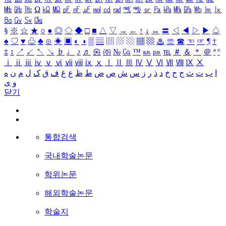
㎒
㎓
㎔
Ω
㏀
㏁
㎊
㎋
㎌
㏖
㏅
㎭
㎮
㎯
㏛
㎩
㎪
㎫
㎬
㏝
㏐
㏓
㏃
㏉
㏜
㏆
§
※
☆
★
○
●
◎
◇
◆
□
■
△
▽
→
←
↑
↓
↔
〓
◁
◀
▷
▶
♤
♠
♡
♥
♧
♣
⊙
◈
▣
◐
◑
▒
▤
▥
▨
▧
▦
▩
♨
☏
☎
☜
☞
¶
†
‡
↕
↗
↙
↖
↘
♭
♩
♪
♬
㉿
㈜
№
㏇
™
㏂
㏘
℡
＃
＆
＊
＠
ª
º
ⅰ
ⅱ
ⅲ
ⅳ
ⅴ
ⅵ
ⅶ
ⅷ
ⅸ
ⅹ
Ⅰ
Ⅱ
Ⅲ
Ⅳ
Ⅴ
Ⅵ
Ⅶ
Ⅷ
Ⅸ
Ⅹ
ا
ب
ت
ث
ج
ح
خ
د
ذ
ر
ز
س
ش
ص
ض
ط
ظ
ع
غ
ف
ق
ک
ل
م
ن
ه
و
ی
닫기
통합검색
국내학술논문
학위논문
해외학술논문
학술지