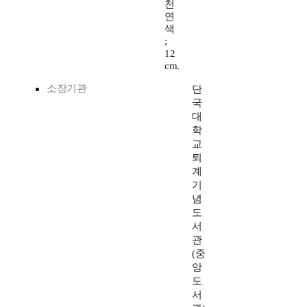
천
연
색
;
12
cm.
소장기관
단
국
대
학
교
퇴
계
기
념
도
서
관
(중
앙
도
서