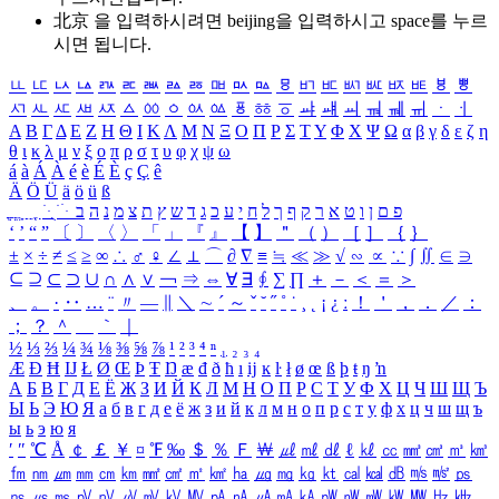
北京 을 입력하시려면
beijing
을 입력하시고 space를 누르
시면 됩니다.
ㅥ
ㅦ
ㅧ
ㅨ
ㅩ
ㅪ
ㅫ
ㅬ
ㅭ
ㅮ
ㅯ
ㅰ
ㅱ
ㅲ
ㅳ
ㅴ
ㅵ
ㅶ
ㅷ
ㅸ
ㅹ
ㅺ
ㅻ
ㅼ
ㅽ
ㅾ
ㅿ
ㆀ
ㆁ
ㆂ
ㆃ
ㆄ
ㆅ
ㆆ
ㆇ
ㆈ
ㆉ
ㆊ
ㆋ
ㆌ
ㆍ
ㆎ
Α
Β
Γ
Δ
Ε
Ζ
Η
Θ
Ι
Κ
Λ
Μ
Ν
Ξ
Ο
Π
Ρ
Σ
Τ
Υ
Φ
Χ
Ψ
Ω
α
β
γ
δ
ε
ζ
η
θ
ι
κ
λ
μ
ν
ξ
ο
π
ρ
σ
τ
υ
φ
χ
ψ
ω
á
à
Á
À
é
è
É
È
ç
Ç
ê
Ä
Ö
Ü
ä
ö
ü
ß
ְ
ֳ
ֲ
ֱ
ָ
ַ
ֵ
ֶ
ִ
ֹ
ּ
ֻ
ׂ
ׁ
ּ
ב
ה
נ
מ
צ
ת
ץ
ש
ד
ג
כ
ע
י
ח
ל
ך
ף
ק
ר
א
ט
ו
ן
ם
פ
‘
’
“
”
〔
〕
〈
〉
「
」
『
』
【
】
＂
（
）
［
］
｛
｝
±
×
÷
≠
≤
≥
∞
∴
♂
♀
∠
⊥
⌒
∂
∇
≡
≒
≪
≫
√
∽
∝
∵
∫
∬
∈
∋
⊆
⊇
⊂
⊃
∪
∩
∧
∨
￢
⇒
⇔
∀
∃
∮
∑
∏
＋
－
＜
＝
＞
、
。
·
‥
…
¨
〃
―
∥
＼
∼
´
～
ˇ
˘
˝
˚
˙
¸
˛
¡
¿
ː
！
＇
，
．
／
：
；
？
＾
＿
｀
｜
½
⅓
⅔
¼
¾
⅛
⅜
⅝
⅞
¹
²
³
⁴
ⁿ
₁
₂
₃
₄
Æ
Ð
Ħ
Ĳ
Ł
Ø
Œ
Þ
Ŧ
Ŋ
æ
đ
ð
ħ
ı
ĳ
ĸ
ŀ
ł
ø
œ
ß
þ
ŧ
ŋ
ŉ
А
Б
В
Г
Д
Е
Ё
Ж
З
И
Й
К
Л
М
Н
О
П
Р
С
Т
У
Ф
Х
Ц
Ч
Ш
Щ
Ъ
Ы
Ь
Э
Ю
Я
а
б
в
г
д
е
ё
ж
з
и
й
к
л
м
н
о
п
р
с
т
у
ф
х
ц
ч
ш
щ
ъ
ы
ь
э
ю
я
′
″
℃
Å
￠
￡
￥
¤
℉
‰
＄
％
Ｆ
￦
㎕
㎖
㎗
ℓ
㎘
㏄
㎣
㎤
㎥
㎦
㎙
㎚
㎛
㎜
㎝
㎞
㎟
㎠
㎡
㎢
㏊
㎍
㎎
㎏
㏏
㎈
㎉
㏈
㎧
㎨
㎰
㎱
㎲
㎳
㎴
㎵
㎶
㎷
㎸
㎹
㎀
㎁
㎂
㎃
㎄
㎺
㎻
㎽
㎾
㎿
㎐
㎑