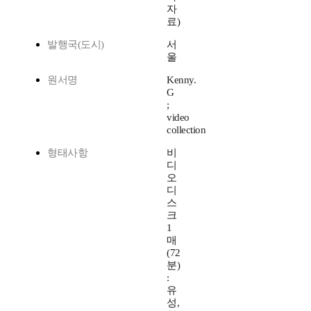
자
료)
발행국(도시)
서
울
원서명
Kenny.
G
;
video
collection
형태사항
비
디
오
디
스
크
1
매
(72
분)
:
유
성,