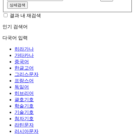
상세검색
결과 내 재검색
인기 검색어
다국어 입력
히라가나
가타카나
중국어
한글고어
그리스문자
프랑스어
독일어
히브리어
괄호기호
학술기호
기술기호
첨자기호
라틴문자
러시아문자