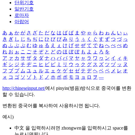
단위기호
일반기호
로마자
아랍어
あ
ぁ
か
が
さ
ざ
た
だ
な
は
ば
ぱ
ま
や
ゃ
ら
わ
ゎ
ん
い
ぃ
き
ぎ
し
じ
ち
ぢ
に
ひ
び
ぴ
み
り
う
ぅ
く
ぐ
す
ず
つ
づ
っ
ぬ
ふ
ぶ
ぷ
む
ゆ
ゅ
る
え
ぇ
け
げ
せ
ぜ
て
で
ね
へ
べ
ぺ
め
れ
お
ぉ
こ
ご
そ
ぞ
と
ど
の
ほ
ぼ
ぽ
も
よ
ょ
ろ
を
ア
ァ
カ
サ
ザ
タ
ダ
ナ
ハ
バ
パ
マ
ヤ
ャ
ラ
ワ
ヮ
ン
イ
ィ
キ
ギ
シ
ジ
チ
ヂ
ニ
ヒ
ビ
ピ
ミ
リ
ウ
ゥ
ク
グ
ス
ズ
ツ
ヅ
ッ
ヌ
フ
ブ
プ
ム
ユ
ュ
ル
エ
ェ
ケ
ゲ
セ
ゼ
テ
デ
ヘ
ベ
ペ
メ
レ
オ
ォ
コ
ゴ
ソ
ゾ
ト
ド
ノ
ホ
ボ
ポ
モ
ヨ
ョ
ロ
ヲ
―
http://chineseinput.net/
에서 pinyin(병음)방식으로 중국어를 변환
할 수 있습니다.
변환된 중국어를 복사하여 사용하시면 됩니다.
예시)
中文 을 입력하시려면
zhongwen
을 입력하시고 space를
누르시면됩니다.