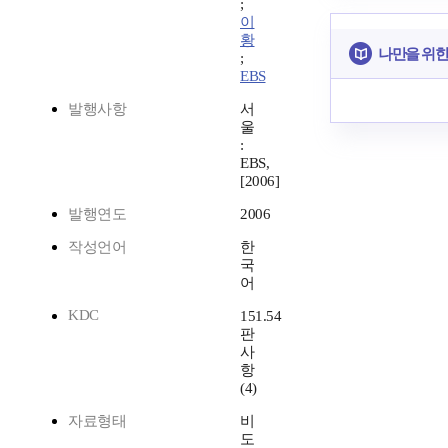
;
이
황
나만을 위한
;
EBS
발행사항
서
울
:
EBS,
[2006]
발행연도
2006
작성언어
한
국
어
KDC
151.54
판
사
항
(4)
자료형태
비
도