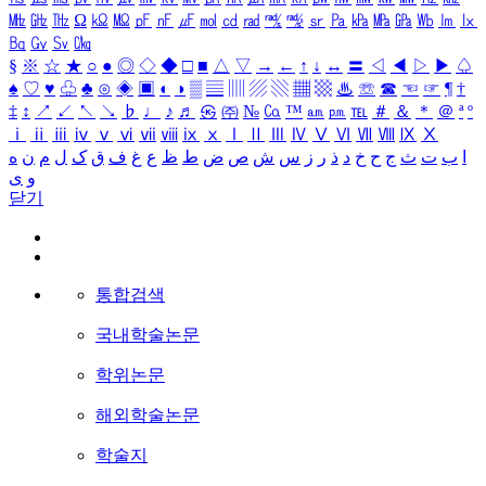
㎒
㎓
㎔
Ω
㏀
㏁
㎊
㎋
㎌
㏖
㏅
㎭
㎮
㎯
㏛
㎩
㎪
㎫
㎬
㏝
㏐
㏓
㏃
㏉
㏜
㏆
§
※
☆
★
○
●
◎
◇
◆
□
■
△
▽
→
←
↑
↓
↔
〓
◁
◀
▷
▶
♤
♠
♡
♥
♧
♣
⊙
◈
▣
◐
◑
▒
▤
▥
▨
▧
▦
▩
♨
☏
☎
☜
☞
¶
†
‡
↕
↗
↙
↖
↘
♭
♩
♪
♬
㉿
㈜
№
㏇
™
㏂
㏘
℡
＃
＆
＊
＠
ª
º
ⅰ
ⅱ
ⅲ
ⅳ
ⅴ
ⅵ
ⅶ
ⅷ
ⅸ
ⅹ
Ⅰ
Ⅱ
Ⅲ
Ⅳ
Ⅴ
Ⅵ
Ⅶ
Ⅷ
Ⅸ
Ⅹ
ا
ب
ت
ث
ج
ح
خ
د
ذ
ر
ز
س
ش
ص
ض
ط
ظ
ع
غ
ف
ق
ک
ل
م
ن
ه
و
ی
닫기
통합검색
국내학술논문
학위논문
해외학술논문
학술지