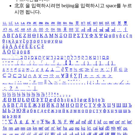
北京 을 입력하시려면
beijing
을 입력하시고 space를 누르
시면 됩니다.
ㅥ
ㅦ
ㅧ
ㅨ
ㅩ
ㅪ
ㅫ
ㅬ
ㅭ
ㅮ
ㅯ
ㅰ
ㅱ
ㅲ
ㅳ
ㅴ
ㅵ
ㅶ
ㅷ
ㅸ
ㅹ
ㅺ
ㅻ
ㅼ
ㅽ
ㅾ
ㅿ
ㆀ
ㆁ
ㆂ
ㆃ
ㆄ
ㆅ
ㆆ
ㆇ
ㆈ
ㆉ
ㆊ
ㆋ
ㆌ
ㆍ
ㆎ
Α
Β
Γ
Δ
Ε
Ζ
Η
Θ
Ι
Κ
Λ
Μ
Ν
Ξ
Ο
Π
Ρ
Σ
Τ
Υ
Φ
Χ
Ψ
Ω
α
β
γ
δ
ε
ζ
η
θ
ι
κ
λ
μ
ν
ξ
ο
π
ρ
σ
τ
υ
φ
χ
ψ
ω
á
à
Á
À
é
è
É
È
ç
Ç
ê
Ä
Ö
Ü
ä
ö
ü
ß
ְ
ֳ
ֲ
ֱ
ָ
ַ
ֵ
ֶ
ִ
ֹ
ּ
ֻ
ׂ
ׁ
ּ
ב
ה
נ
מ
צ
ת
ץ
ש
ד
ג
כ
ע
י
ח
ל
ך
ף
ק
ר
א
ט
ו
ן
ם
פ
‘
’
“
”
〔
〕
〈
〉
「
」
『
』
【
】
＂
（
）
［
］
｛
｝
±
×
÷
≠
≤
≥
∞
∴
♂
♀
∠
⊥
⌒
∂
∇
≡
≒
≪
≫
√
∽
∝
∵
∫
∬
∈
∋
⊆
⊇
⊂
⊃
∪
∩
∧
∨
￢
⇒
⇔
∀
∃
∮
∑
∏
＋
－
＜
＝
＞
、
。
·
‥
…
¨
〃
―
∥
＼
∼
´
～
ˇ
˘
˝
˚
˙
¸
˛
¡
¿
ː
！
＇
，
．
／
：
；
？
＾
＿
｀
｜
½
⅓
⅔
¼
¾
⅛
⅜
⅝
⅞
¹
²
³
⁴
ⁿ
₁
₂
₃
₄
Æ
Ð
Ħ
Ĳ
Ł
Ø
Œ
Þ
Ŧ
Ŋ
æ
đ
ð
ħ
ı
ĳ
ĸ
ŀ
ł
ø
œ
ß
þ
ŧ
ŋ
ŉ
А
Б
В
Г
Д
Е
Ё
Ж
З
И
Й
К
Л
М
Н
О
П
Р
С
Т
У
Ф
Х
Ц
Ч
Ш
Щ
Ъ
Ы
Ь
Э
Ю
Я
а
б
в
г
д
е
ё
ж
з
и
й
к
л
м
н
о
п
р
с
т
у
ф
х
ц
ч
ш
щ
ъ
ы
ь
э
ю
я
′
″
℃
Å
￠
￡
￥
¤
℉
‰
＄
％
Ｆ
￦
㎕
㎖
㎗
ℓ
㎘
㏄
㎣
㎤
㎥
㎦
㎙
㎚
㎛
㎜
㎝
㎞
㎟
㎠
㎡
㎢
㏊
㎍
㎎
㎏
㏏
㎈
㎉
㏈
㎧
㎨
㎰
㎱
㎲
㎳
㎴
㎵
㎶
㎷
㎸
㎹
㎀
㎁
㎂
㎃
㎄
㎺
㎻
㎽
㎾
㎿
㎐
㎑