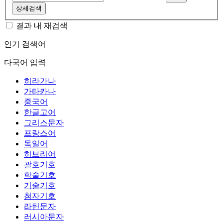
상세검색
결과 내 재검색
인기 검색어
다국어 입력
히라가나
가타카나
중국어
한글고어
그리스문자
프랑스어
독일어
히브리어
괄호기호
학술기호
기술기호
첨자기호
라틴문자
러시아문자