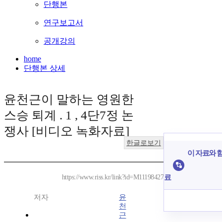
단행본
연구보고서
공개강의
home
단행본 상세
윤천근이 말하는 영원한
스승 퇴계 . 1 , 4단7정 논
쟁사 [비디오 녹화자료]
한글로보기
이 자료와 함
료
https://www.riss.kr/link?id=M11198427
저자
윤
천
근