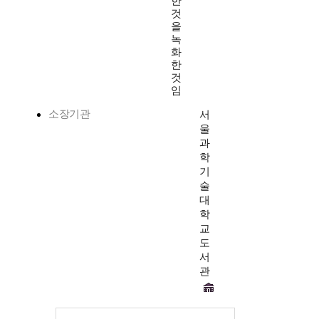
한
것
을
녹
화
한
것
임
소장기관
서
울
과
학
기
술
대
학
교
도
서
관