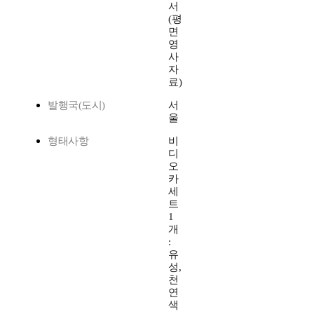
서
(평
면
영
사
자
료)
발행국(도시)
서
울
형태사항
비
디
오
카
세
트
1
개
:
유
성,
천
연
색