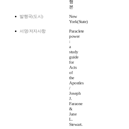
행
본
발행국(도시)
New
York(State)
서명/저자사항
Paraclete
power
:
a
study
guide
for
Acts
of
the
Apostles
/
Joseph
J.
Faraone
&
Jane
L.
Stewart.