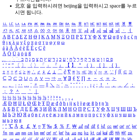
北京 을 입력하시려면
beijing
을 입력하시고 space를 누르
시면 됩니다.
ㅥ
ㅦ
ㅧ
ㅨ
ㅩ
ㅪ
ㅫ
ㅬ
ㅭ
ㅮ
ㅯ
ㅰ
ㅱ
ㅲ
ㅳ
ㅴ
ㅵ
ㅶ
ㅷ
ㅸ
ㅹ
ㅺ
ㅻ
ㅼ
ㅽ
ㅾ
ㅿ
ㆀ
ㆁ
ㆂ
ㆃ
ㆄ
ㆅ
ㆆ
ㆇ
ㆈ
ㆉ
ㆊ
ㆋ
ㆌ
ㆍ
ㆎ
Α
Β
Γ
Δ
Ε
Ζ
Η
Θ
Ι
Κ
Λ
Μ
Ν
Ξ
Ο
Π
Ρ
Σ
Τ
Υ
Φ
Χ
Ψ
Ω
α
β
γ
δ
ε
ζ
η
θ
ι
κ
λ
μ
ν
ξ
ο
π
ρ
σ
τ
υ
φ
χ
ψ
ω
á
à
Á
À
é
è
É
È
ç
Ç
ê
Ä
Ö
Ü
ä
ö
ü
ß
ְ
ֳ
ֲ
ֱ
ָ
ַ
ֵ
ֶ
ִ
ֹ
ּ
ֻ
ׂ
ׁ
ּ
ב
ה
נ
מ
צ
ת
ץ
ש
ד
ג
כ
ע
י
ח
ל
ך
ף
ק
ר
א
ט
ו
ן
ם
פ
‘
’
“
”
〔
〕
〈
〉
「
」
『
』
【
】
＂
（
）
［
］
｛
｝
±
×
÷
≠
≤
≥
∞
∴
♂
♀
∠
⊥
⌒
∂
∇
≡
≒
≪
≫
√
∽
∝
∵
∫
∬
∈
∋
⊆
⊇
⊂
⊃
∪
∩
∧
∨
￢
⇒
⇔
∀
∃
∮
∑
∏
＋
－
＜
＝
＞
、
。
·
‥
…
¨
〃
―
∥
＼
∼
´
～
ˇ
˘
˝
˚
˙
¸
˛
¡
¿
ː
！
＇
，
．
／
：
；
？
＾
＿
｀
｜
½
⅓
⅔
¼
¾
⅛
⅜
⅝
⅞
¹
²
³
⁴
ⁿ
₁
₂
₃
₄
Æ
Ð
Ħ
Ĳ
Ł
Ø
Œ
Þ
Ŧ
Ŋ
æ
đ
ð
ħ
ı
ĳ
ĸ
ŀ
ł
ø
œ
ß
þ
ŧ
ŋ
ŉ
А
Б
В
Г
Д
Е
Ё
Ж
З
И
Й
К
Л
М
Н
О
П
Р
С
Т
У
Ф
Х
Ц
Ч
Ш
Щ
Ъ
Ы
Ь
Э
Ю
Я
а
б
в
г
д
е
ё
ж
з
и
й
к
л
м
н
о
п
р
с
т
у
ф
х
ц
ч
ш
щ
ъ
ы
ь
э
ю
я
′
″
℃
Å
￠
￡
￥
¤
℉
‰
＄
％
Ｆ
￦
㎕
㎖
㎗
ℓ
㎘
㏄
㎣
㎤
㎥
㎦
㎙
㎚
㎛
㎜
㎝
㎞
㎟
㎠
㎡
㎢
㏊
㎍
㎎
㎏
㏏
㎈
㎉
㏈
㎧
㎨
㎰
㎱
㎲
㎳
㎴
㎵
㎶
㎷
㎸
㎹
㎀
㎁
㎂
㎃
㎄
㎺
㎻
㎽
㎾
㎿
㎐
㎑