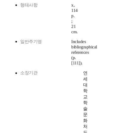
형태사항
x,
114
p.
;
21
cm.
일반주기명
Includes
bibliographical
references
(p.
[111]).
소장기관
연
세
대
학
교
학
술
문
화
처
도