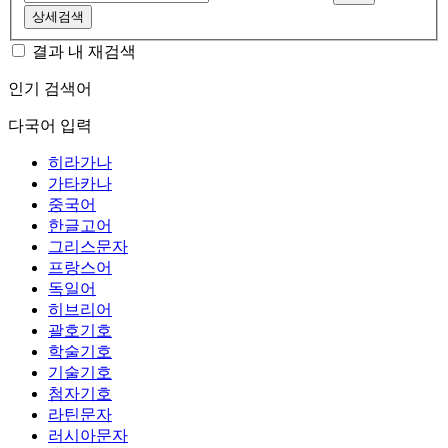
상세검색
결과 내 재검색
인기 검색어
다국어 입력
히라가나
가타카나
중국어
한글고어
그리스문자
프랑스어
독일어
히브리어
괄호기호
학술기호
기술기호
첨자기호
라틴문자
러시아문자