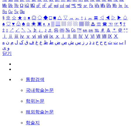
㎒
㎓
㎔
Ω
㏀
㏁
㎊
㎋
㎌
㏖
㏅
㎭
㎮
㎯
㏛
㎩
㎪
㎫
㎬
㏝
㏐
㏓
㏃
㏉
㏜
㏆
§
※
☆
★
○
●
◎
◇
◆
□
■
△
▽
→
←
↑
↓
↔
〓
◁
◀
▷
▶
♤
♠
♡
♥
♧
♣
⊙
◈
▣
◐
◑
▒
▤
▥
▨
▧
▦
▩
♨
☏
☎
☜
☞
¶
†
‡
↕
↗
↙
↖
↘
♭
♩
♪
♬
㉿
㈜
№
㏇
™
㏂
㏘
℡
＃
＆
＊
＠
ª
º
ⅰ
ⅱ
ⅲ
ⅳ
ⅴ
ⅵ
ⅶ
ⅷ
ⅸ
ⅹ
Ⅰ
Ⅱ
Ⅲ
Ⅳ
Ⅴ
Ⅵ
Ⅶ
Ⅷ
Ⅸ
Ⅹ
ا
ب
ت
ث
ج
ح
خ
د
ذ
ر
ز
س
ش
ص
ض
ط
ظ
ع
غ
ف
ق
ک
ل
م
ن
ه
و
ی
닫기
통합검색
국내학술논문
학위논문
해외학술논문
학술지