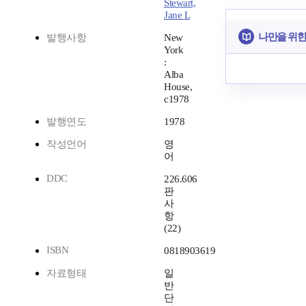
Stewart,
Jane L
나만을 위한
발행사항
New
York
:
Alba
House,
c1978
발행연도
1978
작성언어
영
어
DDC
226.606
판
사
항
(22)
ISBN
0818903619
자료형태
일
반
단