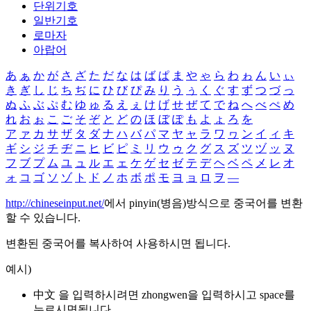
단위기호
일반기호
로마자
아랍어
あ
ぁ
か
が
さ
ざ
た
だ
な
は
ば
ぱ
ま
や
ゃ
ら
わ
ゎ
ん
い
ぃ
き
ぎ
し
じ
ち
ぢ
に
ひ
び
ぴ
み
り
う
ぅ
く
ぐ
す
ず
つ
づ
っ
ぬ
ふ
ぶ
ぷ
む
ゆ
ゅ
る
え
ぇ
け
げ
せ
ぜ
て
で
ね
へ
べ
ぺ
め
れ
お
ぉ
こ
ご
そ
ぞ
と
ど
の
ほ
ぼ
ぽ
も
よ
ょ
ろ
を
ア
ァ
カ
サ
ザ
タ
ダ
ナ
ハ
バ
パ
マ
ヤ
ャ
ラ
ワ
ヮ
ン
イ
ィ
キ
ギ
シ
ジ
チ
ヂ
ニ
ヒ
ビ
ピ
ミ
リ
ウ
ゥ
ク
グ
ス
ズ
ツ
ヅ
ッ
ヌ
フ
ブ
プ
ム
ユ
ュ
ル
エ
ェ
ケ
ゲ
セ
ゼ
テ
デ
ヘ
ベ
ペ
メ
レ
オ
ォ
コ
ゴ
ソ
ゾ
ト
ド
ノ
ホ
ボ
ポ
モ
ヨ
ョ
ロ
ヲ
―
http://chineseinput.net/
에서 pinyin(병음)방식으로 중국어를 변환
할 수 있습니다.
변환된 중국어를 복사하여 사용하시면 됩니다.
예시)
中文 을 입력하시려면
zhongwen
을 입력하시고 space를
누르시면됩니다.