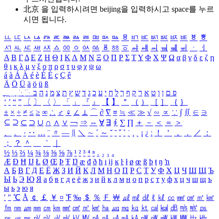
北京 을 입력하시려면
beijing
을 입력하시고 space를 누르
시면 됩니다.
ㅥ
ㅦ
ㅧ
ㅨ
ㅩ
ㅪ
ㅫ
ㅬ
ㅭ
ㅮ
ㅯ
ㅰ
ㅱ
ㅲ
ㅳ
ㅴ
ㅵ
ㅶ
ㅷ
ㅸ
ㅹ
ㅺ
ㅻ
ㅼ
ㅽ
ㅾ
ㅿ
ㆀ
ㆁ
ㆂ
ㆃ
ㆄ
ㆅ
ㆆ
ㆇ
ㆈ
ㆉ
ㆊ
ㆋ
ㆌ
ㆍ
ㆎ
Α
Β
Γ
Δ
Ε
Ζ
Η
Θ
Ι
Κ
Λ
Μ
Ν
Ξ
Ο
Π
Ρ
Σ
Τ
Υ
Φ
Χ
Ψ
Ω
α
β
γ
δ
ε
ζ
η
θ
ι
κ
λ
μ
ν
ξ
ο
π
ρ
σ
τ
υ
φ
χ
ψ
ω
á
à
Á
À
é
è
É
È
ç
Ç
ê
Ä
Ö
Ü
ä
ö
ü
ß
ְ
ֳ
ֲ
ֱ
ָ
ַ
ֵ
ֶ
ִ
ֹ
ּ
ֻ
ׂ
ׁ
ּ
ב
ה
נ
מ
צ
ת
ץ
ש
ד
ג
כ
ע
י
ח
ל
ך
ף
ק
ר
א
ט
ו
ן
ם
פ
‘
’
“
”
〔
〕
〈
〉
「
」
『
』
【
】
＂
（
）
［
］
｛
｝
±
×
÷
≠
≤
≥
∞
∴
♂
♀
∠
⊥
⌒
∂
∇
≡
≒
≪
≫
√
∽
∝
∵
∫
∬
∈
∋
⊆
⊇
⊂
⊃
∪
∩
∧
∨
￢
⇒
⇔
∀
∃
∮
∑
∏
＋
－
＜
＝
＞
、
。
·
‥
…
¨
〃
―
∥
＼
∼
´
～
ˇ
˘
˝
˚
˙
¸
˛
¡
¿
ː
！
＇
，
．
／
：
；
？
＾
＿
｀
｜
½
⅓
⅔
¼
¾
⅛
⅜
⅝
⅞
¹
²
³
⁴
ⁿ
₁
₂
₃
₄
Æ
Ð
Ħ
Ĳ
Ł
Ø
Œ
Þ
Ŧ
Ŋ
æ
đ
ð
ħ
ı
ĳ
ĸ
ŀ
ł
ø
œ
ß
þ
ŧ
ŋ
ŉ
А
Б
В
Г
Д
Е
Ё
Ж
З
И
Й
К
Л
М
Н
О
П
Р
С
Т
У
Ф
Х
Ц
Ч
Ш
Щ
Ъ
Ы
Ь
Э
Ю
Я
а
б
в
г
д
е
ё
ж
з
и
й
к
л
м
н
о
п
р
с
т
у
ф
х
ц
ч
ш
щ
ъ
ы
ь
э
ю
я
′
″
℃
Å
￠
￡
￥
¤
℉
‰
＄
％
Ｆ
￦
㎕
㎖
㎗
ℓ
㎘
㏄
㎣
㎤
㎥
㎦
㎙
㎚
㎛
㎜
㎝
㎞
㎟
㎠
㎡
㎢
㏊
㎍
㎎
㎏
㏏
㎈
㎉
㏈
㎧
㎨
㎰
㎱
㎲
㎳
㎴
㎵
㎶
㎷
㎸
㎹
㎀
㎁
㎂
㎃
㎄
㎺
㎻
㎽
㎾
㎿
㎐
㎑