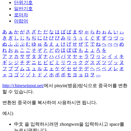
단위기호
일반기호
로마자
아랍어
あ
ぁ
か
が
さ
ざ
た
だ
な
は
ば
ぱ
ま
や
ゃ
ら
わ
ゎ
ん
い
ぃ
き
ぎ
し
じ
ち
ぢ
に
ひ
び
ぴ
み
り
う
ぅ
く
ぐ
す
ず
つ
づ
っ
ぬ
ふ
ぶ
ぷ
む
ゆ
ゅ
る
え
ぇ
け
げ
せ
ぜ
て
で
ね
へ
べ
ぺ
め
れ
お
ぉ
こ
ご
そ
ぞ
と
ど
の
ほ
ぼ
ぽ
も
よ
ょ
ろ
を
ア
ァ
カ
サ
ザ
タ
ダ
ナ
ハ
バ
パ
マ
ヤ
ャ
ラ
ワ
ヮ
ン
イ
ィ
キ
ギ
シ
ジ
チ
ヂ
ニ
ヒ
ビ
ピ
ミ
リ
ウ
ゥ
ク
グ
ス
ズ
ツ
ヅ
ッ
ヌ
フ
ブ
プ
ム
ユ
ュ
ル
エ
ェ
ケ
ゲ
セ
ゼ
テ
デ
ヘ
ベ
ペ
メ
レ
オ
ォ
コ
ゴ
ソ
ゾ
ト
ド
ノ
ホ
ボ
ポ
モ
ヨ
ョ
ロ
ヲ
―
http://chineseinput.net/
에서 pinyin(병음)방식으로 중국어를 변환
할 수 있습니다.
변환된 중국어를 복사하여 사용하시면 됩니다.
예시)
中文 을 입력하시려면
zhongwen
을 입력하시고 space를
누르시면됩니다.