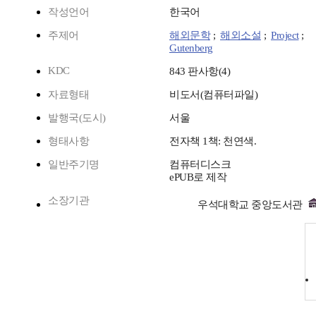
작성언어
한국어
주제어
해외문학
;
해외소설
;
Project
;
Gutenberg
KDC
843 판사항(4)
자료형태
비도서(컴퓨터파일)
발행국(도시)
서울
형태사항
전자책 1책: 천연색.
일반주기명
컴퓨터디스크
ePUB로 제작
소장기관
우석대학교 중앙도서관