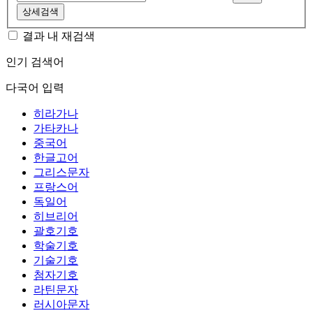
상세검색
결과 내 재검색
인기 검색어
다국어 입력
히라가나
가타카나
중국어
한글고어
그리스문자
프랑스어
독일어
히브리어
괄호기호
학술기호
기술기호
첨자기호
라틴문자
러시아문자