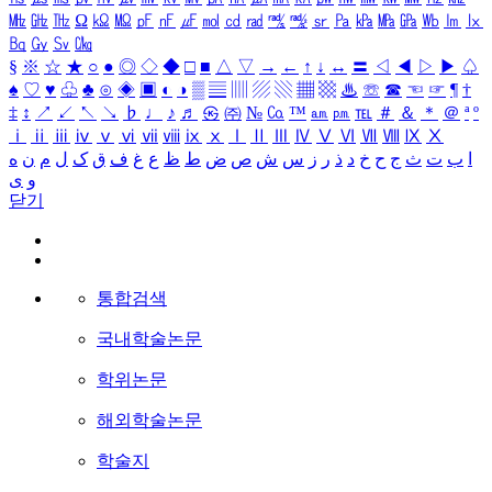
㎒
㎓
㎔
Ω
㏀
㏁
㎊
㎋
㎌
㏖
㏅
㎭
㎮
㎯
㏛
㎩
㎪
㎫
㎬
㏝
㏐
㏓
㏃
㏉
㏜
㏆
§
※
☆
★
○
●
◎
◇
◆
□
■
△
▽
→
←
↑
↓
↔
〓
◁
◀
▷
▶
♤
♠
♡
♥
♧
♣
⊙
◈
▣
◐
◑
▒
▤
▥
▨
▧
▦
▩
♨
☏
☎
☜
☞
¶
†
‡
↕
↗
↙
↖
↘
♭
♩
♪
♬
㉿
㈜
№
㏇
™
㏂
㏘
℡
＃
＆
＊
＠
ª
º
ⅰ
ⅱ
ⅲ
ⅳ
ⅴ
ⅵ
ⅶ
ⅷ
ⅸ
ⅹ
Ⅰ
Ⅱ
Ⅲ
Ⅳ
Ⅴ
Ⅵ
Ⅶ
Ⅷ
Ⅸ
Ⅹ
ا
ب
ت
ث
ج
ح
خ
د
ذ
ر
ز
س
ش
ص
ض
ط
ظ
ع
غ
ف
ق
ک
ل
م
ن
ه
و
ی
닫기
통합검색
국내학술논문
학위논문
해외학술논문
학술지