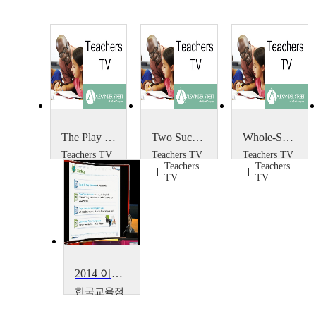
The Play Project
Two Successful Projects
Whole-School Portrait Project
Teachers TV
Teachers TV
Teachers TV
Teachers
Teachers
Teachers
TV
TV
TV
2014 이러닝 국제 콘퍼런스 : What is the Lessons from Education Support Project~
한국교육정
보진흥협회