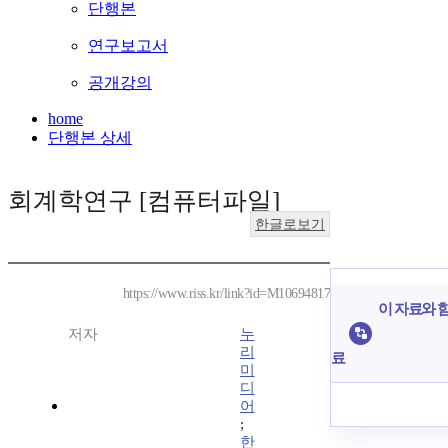
단행본
연구보고서
공개강의
home
단행본 상세
회계학연구 [컴퓨터파일]
한글로보기
https://www.riss.kr/link?id=M10694817
이 자료와 함
저자
누
리
료
미
디
어
;
한