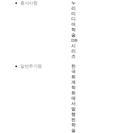
총서사항
누
리
미
디
어
학
술
DB
시
리
즈
일반주기명
한
국
회
계
학
회
에
서
발
행
된
학
술