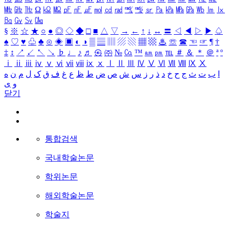
㎒
㎓
㎔
Ω
㏀
㏁
㎊
㎋
㎌
㏖
㏅
㎭
㎮
㎯
㏛
㎩
㎪
㎫
㎬
㏝
㏐
㏓
㏃
㏉
㏜
㏆
§
※
☆
★
○
●
◎
◇
◆
□
■
△
▽
→
←
↑
↓
↔
〓
◁
◀
▷
▶
♤
♠
♡
♥
♧
♣
⊙
◈
▣
◐
◑
▒
▤
▥
▨
▧
▦
▩
♨
☏
☎
☜
☞
¶
†
‡
↕
↗
↙
↖
↘
♭
♩
♪
♬
㉿
㈜
№
㏇
™
㏂
㏘
℡
＃
＆
＊
＠
ª
º
ⅰ
ⅱ
ⅲ
ⅳ
ⅴ
ⅵ
ⅶ
ⅷ
ⅸ
ⅹ
Ⅰ
Ⅱ
Ⅲ
Ⅳ
Ⅴ
Ⅵ
Ⅶ
Ⅷ
Ⅸ
Ⅹ
ا
ب
ت
ث
ج
ح
خ
د
ذ
ر
ز
س
ش
ص
ض
ط
ظ
ع
غ
ف
ق
ک
ل
م
ن
ه
و
ی
닫기
통합검색
국내학술논문
학위논문
해외학술논문
학술지