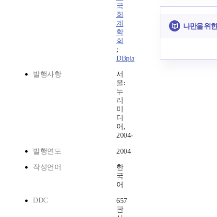
국
회
계
나만을 위한
학
회
;
DBpia
발행사항
서
울:
누
리
미
디
어,
2004-
발행연도
2004
작성언어
한
국
어
DDC
657
판