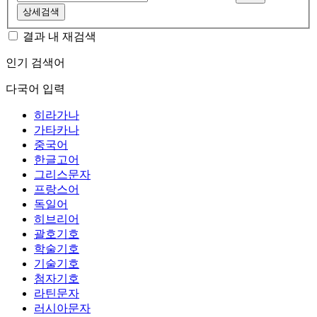
상세검색
결과 내 재검색
인기 검색어
다국어 입력
히라가나
가타카나
중국어
한글고어
그리스문자
프랑스어
독일어
히브리어
괄호기호
학술기호
기술기호
첨자기호
라틴문자
러시아문자