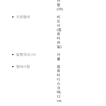
사
항
(19)
자료형태
비
도
서
(컴
퓨
터
파
일)
발행국(도시)
서
울
형태사항
컴
퓨
터
디
스
크
매;
12
cm.