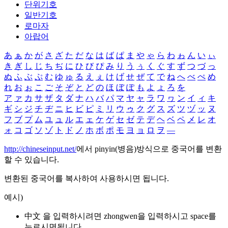
단위기호
일반기호
로마자
아랍어
あ
ぁ
か
が
さ
ざ
た
だ
な
は
ば
ぱ
ま
や
ゃ
ら
わ
ゎ
ん
い
ぃ
き
ぎ
し
じ
ち
ぢ
に
ひ
び
ぴ
み
り
う
ぅ
く
ぐ
す
ず
つ
づ
っ
ぬ
ふ
ぶ
ぷ
む
ゆ
ゅ
る
え
ぇ
け
げ
せ
ぜ
て
で
ね
へ
べ
ぺ
め
れ
お
ぉ
こ
ご
そ
ぞ
と
ど
の
ほ
ぼ
ぽ
も
よ
ょ
ろ
を
ア
ァ
カ
サ
ザ
タ
ダ
ナ
ハ
バ
パ
マ
ヤ
ャ
ラ
ワ
ヮ
ン
イ
ィ
キ
ギ
シ
ジ
チ
ヂ
ニ
ヒ
ビ
ピ
ミ
リ
ウ
ゥ
ク
グ
ス
ズ
ツ
ヅ
ッ
ヌ
フ
ブ
プ
ム
ユ
ュ
ル
エ
ェ
ケ
ゲ
セ
ゼ
テ
デ
ヘ
ベ
ペ
メ
レ
オ
ォ
コ
ゴ
ソ
ゾ
ト
ド
ノ
ホ
ボ
ポ
モ
ヨ
ョ
ロ
ヲ
―
http://chineseinput.net/
에서 pinyin(병음)방식으로 중국어를 변환
할 수 있습니다.
변환된 중국어를 복사하여 사용하시면 됩니다.
예시)
中文 을 입력하시려면
zhongwen
을 입력하시고 space를
누르시면됩니다.