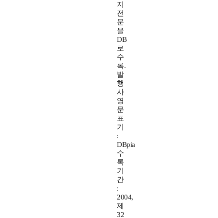
지
전
문
을
DB
로
수
록.
발
행
사
영
문
표
기
:
DBpia
수
록
기
간
:
2004,
제
32