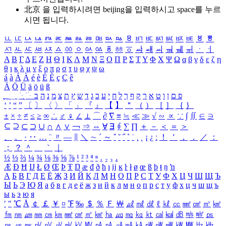
北京 을 입력하시려면
beijing
을 입력하시고 space를 누르
시면 됩니다.
ㅥ
ㅦ
ㅧ
ㅨ
ㅩ
ㅪ
ㅫ
ㅬ
ㅭ
ㅮ
ㅯ
ㅰ
ㅱ
ㅲ
ㅳ
ㅴ
ㅵ
ㅶ
ㅷ
ㅸ
ㅹ
ㅺ
ㅻ
ㅼ
ㅽ
ㅾ
ㅿ
ㆀ
ㆁ
ㆂ
ㆃ
ㆄ
ㆅ
ㆆ
ㆇ
ㆈ
ㆉ
ㆊ
ㆋ
ㆌ
ㆍ
ㆎ
Α
Β
Γ
Δ
Ε
Ζ
Η
Θ
Ι
Κ
Λ
Μ
Ν
Ξ
Ο
Π
Ρ
Σ
Τ
Υ
Φ
Χ
Ψ
Ω
α
β
γ
δ
ε
ζ
η
θ
ι
κ
λ
μ
ν
ξ
ο
π
ρ
σ
τ
υ
φ
χ
ψ
ω
á
à
Á
À
é
è
É
È
ç
Ç
ê
Ä
Ö
Ü
ä
ö
ü
ß
ְ
ֳ
ֲ
ֱ
ָ
ַ
ֵ
ֶ
ִ
ֹ
ּ
ֻ
ׂ
ׁ
ּ
ב
ה
נ
מ
צ
ת
ץ
ש
ד
ג
כ
ע
י
ח
ל
ך
ף
ק
ר
א
ט
ו
ן
ם
פ
‘
’
“
”
〔
〕
〈
〉
「
」
『
』
【
】
＂
（
）
［
］
｛
｝
±
×
÷
≠
≤
≥
∞
∴
♂
♀
∠
⊥
⌒
∂
∇
≡
≒
≪
≫
√
∽
∝
∵
∫
∬
∈
∋
⊆
⊇
⊂
⊃
∪
∩
∧
∨
￢
⇒
⇔
∀
∃
∮
∑
∏
＋
－
＜
＝
＞
、
。
·
‥
…
¨
〃
―
∥
＼
∼
´
～
ˇ
˘
˝
˚
˙
¸
˛
¡
¿
ː
！
＇
，
．
／
：
；
？
＾
＿
｀
｜
½
⅓
⅔
¼
¾
⅛
⅜
⅝
⅞
¹
²
³
⁴
ⁿ
₁
₂
₃
₄
Æ
Ð
Ħ
Ĳ
Ł
Ø
Œ
Þ
Ŧ
Ŋ
æ
đ
ð
ħ
ı
ĳ
ĸ
ŀ
ł
ø
œ
ß
þ
ŧ
ŋ
ŉ
А
Б
В
Г
Д
Е
Ё
Ж
З
И
Й
К
Л
М
Н
О
П
Р
С
Т
У
Ф
Х
Ц
Ч
Ш
Щ
Ъ
Ы
Ь
Э
Ю
Я
а
б
в
г
д
е
ё
ж
з
и
й
к
л
м
н
о
п
р
с
т
у
ф
х
ц
ч
ш
щ
ъ
ы
ь
э
ю
я
′
″
℃
Å
￠
￡
￥
¤
℉
‰
＄
％
Ｆ
￦
㎕
㎖
㎗
ℓ
㎘
㏄
㎣
㎤
㎥
㎦
㎙
㎚
㎛
㎜
㎝
㎞
㎟
㎠
㎡
㎢
㏊
㎍
㎎
㎏
㏏
㎈
㎉
㏈
㎧
㎨
㎰
㎱
㎲
㎳
㎴
㎵
㎶
㎷
㎸
㎹
㎀
㎁
㎂
㎃
㎄
㎺
㎻
㎽
㎾
㎿
㎐
㎑