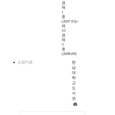
권
제
1
호
(2007.03)~
제
33
권
제
3
호
(2008.09)
소장기관
한
남
대
학
교
도
서
관