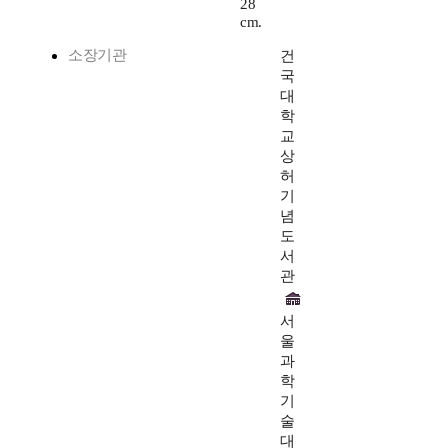
28
cm.
소장기관
건
국
대
학
교
상
허
기
념
도
서
관
서
울
과
학
기
술
대