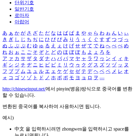
단위기호
일반기호
로마자
아랍어
あ
ぁ
か
が
さ
ざ
た
だ
な
は
ば
ぱ
ま
や
ゃ
ら
わ
ゎ
ん
い
ぃ
き
ぎ
し
じ
ち
ぢ
に
ひ
び
ぴ
み
り
う
ぅ
く
ぐ
す
ず
つ
づ
っ
ぬ
ふ
ぶ
ぷ
む
ゆ
ゅ
る
え
ぇ
け
げ
せ
ぜ
て
で
ね
へ
べ
ぺ
め
れ
お
ぉ
こ
ご
そ
ぞ
と
ど
の
ほ
ぼ
ぽ
も
よ
ょ
ろ
を
ア
ァ
カ
サ
ザ
タ
ダ
ナ
ハ
バ
パ
マ
ヤ
ャ
ラ
ワ
ヮ
ン
イ
ィ
キ
ギ
シ
ジ
チ
ヂ
ニ
ヒ
ビ
ピ
ミ
リ
ウ
ゥ
ク
グ
ス
ズ
ツ
ヅ
ッ
ヌ
フ
ブ
プ
ム
ユ
ュ
ル
エ
ェ
ケ
ゲ
セ
ゼ
テ
デ
ヘ
ベ
ペ
メ
レ
オ
ォ
コ
ゴ
ソ
ゾ
ト
ド
ノ
ホ
ボ
ポ
モ
ヨ
ョ
ロ
ヲ
―
http://chineseinput.net/
에서 pinyin(병음)방식으로 중국어를 변환
할 수 있습니다.
변환된 중국어를 복사하여 사용하시면 됩니다.
예시)
中文 을 입력하시려면
zhongwen
을 입력하시고 space를
누르시면됩니다.