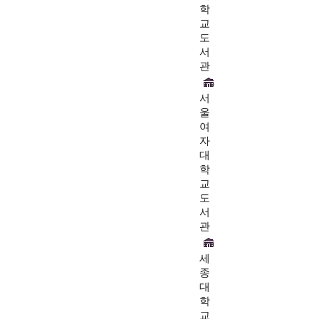
학
교
도
서
관
서
울
여
자
대
학
교
도
서
관
세
종
대
학
교