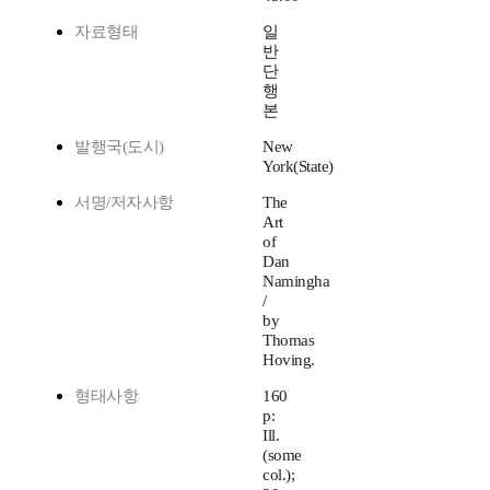
자료형태
일
반
단
행
본
발행국(도시)
New
York(State)
서명/저자사항
The
Art
of
Dan
Namingha
/
by
Thomas
Hoving.
형태사항
160
p:
Ill.
(some
col.);