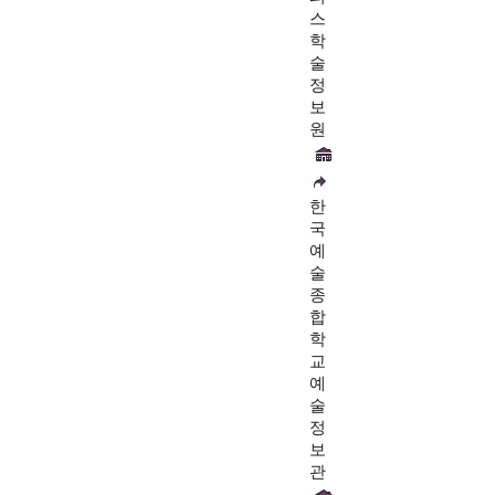
스
학
술
정
보
원
한
국
예
술
종
합
학
교
예
술
정
보
관