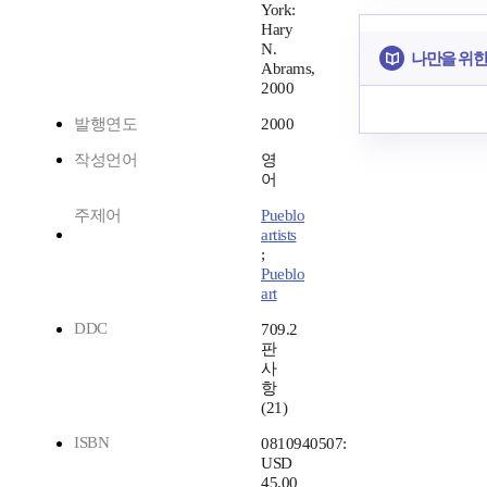
York:
Hary
N.
나만을 위한
Abrams,
2000
발행연도
2000
작성언어
영
어
주제어
Pueblo
artists
;
Pueblo
art
DDC
709.2
판
사
항
(21)
ISBN
0810940507:
USD
45.00