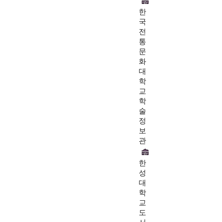
한
국
전
통
문
화
대
학
교
학
술
정
보
관
한
성
대
학
교
도