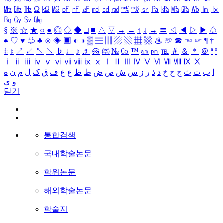
㎒
㎓
㎔
Ω
㏀
㏁
㎊
㎋
㎌
㏖
㏅
㎭
㎮
㎯
㏛
㎩
㎪
㎫
㎬
㏝
㏐
㏓
㏃
㏉
㏜
㏆
§
※
☆
★
○
●
◎
◇
◆
□
■
△
▽
→
←
↑
↓
↔
〓
◁
◀
▷
▶
♤
♠
♡
♥
♧
♣
⊙
◈
▣
◐
◑
▒
▤
▥
▨
▧
▦
▩
♨
☏
☎
☜
☞
¶
†
‡
↕
↗
↙
↖
↘
♭
♩
♪
♬
㉿
㈜
№
㏇
™
㏂
㏘
℡
＃
＆
＊
＠
ª
º
ⅰ
ⅱ
ⅲ
ⅳ
ⅴ
ⅵ
ⅶ
ⅷ
ⅸ
ⅹ
Ⅰ
Ⅱ
Ⅲ
Ⅳ
Ⅴ
Ⅵ
Ⅶ
Ⅷ
Ⅸ
Ⅹ
ا
ب
ت
ث
ج
ح
خ
د
ذ
ر
ز
س
ش
ص
ض
ط
ظ
ع
غ
ف
ق
ک
ل
م
ن
ه
و
ی
닫기
통합검색
국내학술논문
학위논문
해외학술논문
학술지