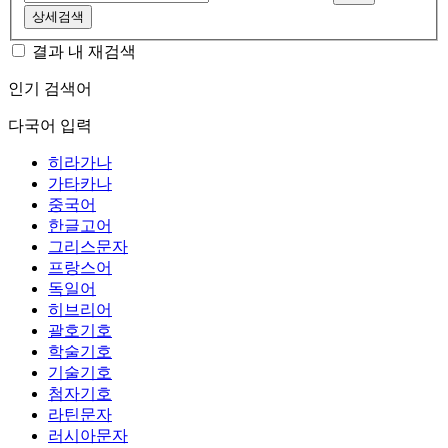
상세검색
결과 내 재검색
인기 검색어
다국어 입력
히라가나
가타카나
중국어
한글고어
그리스문자
프랑스어
독일어
히브리어
괄호기호
학술기호
기술기호
첨자기호
라틴문자
러시아문자