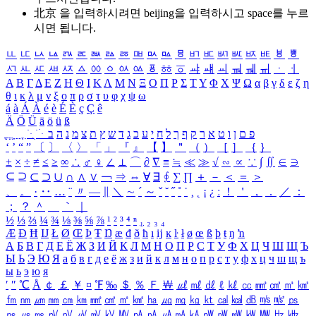
北京 을 입력하시려면
beijing
을 입력하시고 space를 누르
시면 됩니다.
ㅥ
ㅦ
ㅧ
ㅨ
ㅩ
ㅪ
ㅫ
ㅬ
ㅭ
ㅮ
ㅯ
ㅰ
ㅱ
ㅲ
ㅳ
ㅴ
ㅵ
ㅶ
ㅷ
ㅸ
ㅹ
ㅺ
ㅻ
ㅼ
ㅽ
ㅾ
ㅿ
ㆀ
ㆁ
ㆂ
ㆃ
ㆄ
ㆅ
ㆆ
ㆇ
ㆈ
ㆉ
ㆊ
ㆋ
ㆌ
ㆍ
ㆎ
Α
Β
Γ
Δ
Ε
Ζ
Η
Θ
Ι
Κ
Λ
Μ
Ν
Ξ
Ο
Π
Ρ
Σ
Τ
Υ
Φ
Χ
Ψ
Ω
α
β
γ
δ
ε
ζ
η
θ
ι
κ
λ
μ
ν
ξ
ο
π
ρ
σ
τ
υ
φ
χ
ψ
ω
á
à
Á
À
é
è
É
È
ç
Ç
ê
Ä
Ö
Ü
ä
ö
ü
ß
ְ
ֳ
ֲ
ֱ
ָ
ַ
ֵ
ֶ
ִ
ֹ
ּ
ֻ
ׂ
ׁ
ּ
ב
ה
נ
מ
צ
ת
ץ
ש
ד
ג
כ
ע
י
ח
ל
ך
ף
ק
ר
א
ט
ו
ן
ם
פ
‘
’
“
”
〔
〕
〈
〉
「
」
『
』
【
】
＂
（
）
［
］
｛
｝
±
×
÷
≠
≤
≥
∞
∴
♂
♀
∠
⊥
⌒
∂
∇
≡
≒
≪
≫
√
∽
∝
∵
∫
∬
∈
∋
⊆
⊇
⊂
⊃
∪
∩
∧
∨
￢
⇒
⇔
∀
∃
∮
∑
∏
＋
－
＜
＝
＞
、
。
·
‥
…
¨
〃
―
∥
＼
∼
´
～
ˇ
˘
˝
˚
˙
¸
˛
¡
¿
ː
！
＇
，
．
／
：
；
？
＾
＿
｀
｜
½
⅓
⅔
¼
¾
⅛
⅜
⅝
⅞
¹
²
³
⁴
ⁿ
₁
₂
₃
₄
Æ
Ð
Ħ
Ĳ
Ł
Ø
Œ
Þ
Ŧ
Ŋ
æ
đ
ð
ħ
ı
ĳ
ĸ
ŀ
ł
ø
œ
ß
þ
ŧ
ŋ
ŉ
А
Б
В
Г
Д
Е
Ё
Ж
З
И
Й
К
Л
М
Н
О
П
Р
С
Т
У
Ф
Х
Ц
Ч
Ш
Щ
Ъ
Ы
Ь
Э
Ю
Я
а
б
в
г
д
е
ё
ж
з
и
й
к
л
м
н
о
п
р
с
т
у
ф
х
ц
ч
ш
щ
ъ
ы
ь
э
ю
я
′
″
℃
Å
￠
￡
￥
¤
℉
‰
＄
％
Ｆ
￦
㎕
㎖
㎗
ℓ
㎘
㏄
㎣
㎤
㎥
㎦
㎙
㎚
㎛
㎜
㎝
㎞
㎟
㎠
㎡
㎢
㏊
㎍
㎎
㎏
㏏
㎈
㎉
㏈
㎧
㎨
㎰
㎱
㎲
㎳
㎴
㎵
㎶
㎷
㎸
㎹
㎀
㎁
㎂
㎃
㎄
㎺
㎻
㎽
㎾
㎿
㎐
㎑