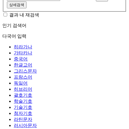
상세검색
결과 내 재검색
인기 검색어
다국어 입력
히라가나
가타카나
중국어
한글고어
그리스문자
프랑스어
독일어
히브리어
괄호기호
학술기호
기술기호
첨자기호
라틴문자
러시아문자