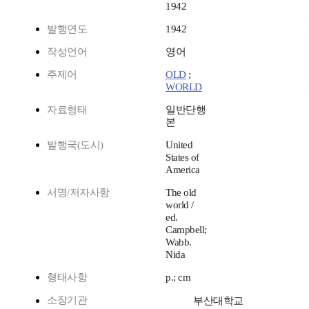
1942
발행연도
1942
작성언어
영어
주제어
OLD
;
WORLD
자료형태
일반단행
본
발행국(도시)
United
States of
America
서명/저자사항
The old
world /
ed.
Campbell;
Wabb.
Nida
형태사항
p.; cm
소장기관
부산대학교