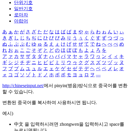
단위기호
일반기호
로마자
아랍어
あ
ぁ
か
が
さ
ざ
た
だ
な
は
ば
ぱ
ま
や
ゃ
ら
わ
ゎ
ん
い
ぃ
き
ぎ
し
じ
ち
ぢ
に
ひ
び
ぴ
み
り
う
ぅ
く
ぐ
す
ず
つ
づ
っ
ぬ
ふ
ぶ
ぷ
む
ゆ
ゅ
る
え
ぇ
け
げ
せ
ぜ
て
で
ね
へ
べ
ぺ
め
れ
お
ぉ
こ
ご
そ
ぞ
と
ど
の
ほ
ぼ
ぽ
も
よ
ょ
ろ
を
ア
ァ
カ
サ
ザ
タ
ダ
ナ
ハ
バ
パ
マ
ヤ
ャ
ラ
ワ
ヮ
ン
イ
ィ
キ
ギ
シ
ジ
チ
ヂ
ニ
ヒ
ビ
ピ
ミ
リ
ウ
ゥ
ク
グ
ス
ズ
ツ
ヅ
ッ
ヌ
フ
ブ
プ
ム
ユ
ュ
ル
エ
ェ
ケ
ゲ
セ
ゼ
テ
デ
ヘ
ベ
ペ
メ
レ
オ
ォ
コ
ゴ
ソ
ゾ
ト
ド
ノ
ホ
ボ
ポ
モ
ヨ
ョ
ロ
ヲ
―
http://chineseinput.net/
에서 pinyin(병음)방식으로 중국어를 변환
할 수 있습니다.
변환된 중국어를 복사하여 사용하시면 됩니다.
예시)
中文 을 입력하시려면
zhongwen
을 입력하시고 space를
누르시면됩니다.