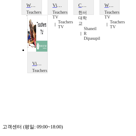
World Music from The Brit School
Virtual Worlds
Communications in a global world
Weather Around the World
Teachers
Teachers
Teachers
한서
TV
TV
TV
대학
Teachers
Teachers
Teachers
교
TV
TV
TV
Shaneil
R
Dipasupil
Visual Impairment in Mainstream: Anna's World
Teachers
TV
Teachers
TV
고객센터 (평일: 09:00~18:00)