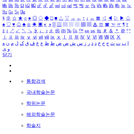
㎒
㎓
㎔
Ω
㏀
㏁
㎊
㎋
㎌
㏖
㏅
㎭
㎮
㎯
㏛
㎩
㎪
㎫
㎬
㏝
㏐
㏓
㏃
㏉
㏜
㏆
§
※
☆
★
○
●
◎
◇
◆
□
■
△
▽
→
←
↑
↓
↔
〓
◁
◀
▷
▶
♤
♠
♡
♥
♧
♣
⊙
◈
▣
◐
◑
▒
▤
▥
▨
▧
▦
▩
♨
☏
☎
☜
☞
¶
†
‡
↕
↗
↙
↖
↘
♭
♩
♪
♬
㉿
㈜
№
㏇
™
㏂
㏘
℡
＃
＆
＊
＠
ª
º
ⅰ
ⅱ
ⅲ
ⅳ
ⅴ
ⅵ
ⅶ
ⅷ
ⅸ
ⅹ
Ⅰ
Ⅱ
Ⅲ
Ⅳ
Ⅴ
Ⅵ
Ⅶ
Ⅷ
Ⅸ
Ⅹ
ا
ب
ت
ث
ج
ح
خ
د
ذ
ر
ز
س
ش
ص
ض
ط
ظ
ع
غ
ف
ق
ک
ل
م
ن
ه
و
ی
닫기
통합검색
국내학술논문
학위논문
해외학술논문
학술지