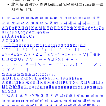
北京 을 입력하시려면
beijing
을 입력하시고 space를 누르
시면 됩니다.
ㅥ
ㅦ
ㅧ
ㅨ
ㅩ
ㅪ
ㅫ
ㅬ
ㅭ
ㅮ
ㅯ
ㅰ
ㅱ
ㅲ
ㅳ
ㅴ
ㅵ
ㅶ
ㅷ
ㅸ
ㅹ
ㅺ
ㅻ
ㅼ
ㅽ
ㅾ
ㅿ
ㆀ
ㆁ
ㆂ
ㆃ
ㆄ
ㆅ
ㆆ
ㆇ
ㆈ
ㆉ
ㆊ
ㆋ
ㆌ
ㆍ
ㆎ
Α
Β
Γ
Δ
Ε
Ζ
Η
Θ
Ι
Κ
Λ
Μ
Ν
Ξ
Ο
Π
Ρ
Σ
Τ
Υ
Φ
Χ
Ψ
Ω
α
β
γ
δ
ε
ζ
η
θ
ι
κ
λ
μ
ν
ξ
ο
π
ρ
σ
τ
υ
φ
χ
ψ
ω
á
à
Á
À
é
è
É
È
ç
Ç
ê
Ä
Ö
Ü
ä
ö
ü
ß
ְ
ֳ
ֲ
ֱ
ָ
ַ
ֵ
ֶ
ִ
ֹ
ּ
ֻ
ׂ
ׁ
ּ
ב
ה
נ
מ
צ
ת
ץ
ש
ד
ג
כ
ע
י
ח
ל
ך
ף
ק
ר
א
ט
ו
ן
ם
פ
‘
’
“
”
〔
〕
〈
〉
「
」
『
』
【
】
＂
（
）
［
］
｛
｝
±
×
÷
≠
≤
≥
∞
∴
♂
♀
∠
⊥
⌒
∂
∇
≡
≒
≪
≫
√
∽
∝
∵
∫
∬
∈
∋
⊆
⊇
⊂
⊃
∪
∩
∧
∨
￢
⇒
⇔
∀
∃
∮
∑
∏
＋
－
＜
＝
＞
、
。
·
‥
…
¨
〃
―
∥
＼
∼
´
～
ˇ
˘
˝
˚
˙
¸
˛
¡
¿
ː
！
＇
，
．
／
：
；
？
＾
＿
｀
｜
½
⅓
⅔
¼
¾
⅛
⅜
⅝
⅞
¹
²
³
⁴
ⁿ
₁
₂
₃
₄
Æ
Ð
Ħ
Ĳ
Ł
Ø
Œ
Þ
Ŧ
Ŋ
æ
đ
ð
ħ
ı
ĳ
ĸ
ŀ
ł
ø
œ
ß
þ
ŧ
ŋ
ŉ
А
Б
В
Г
Д
Е
Ё
Ж
З
И
Й
К
Л
М
Н
О
П
Р
С
Т
У
Ф
Х
Ц
Ч
Ш
Щ
Ъ
Ы
Ь
Э
Ю
Я
а
б
в
г
д
е
ё
ж
з
и
й
к
л
м
н
о
п
р
с
т
у
ф
х
ц
ч
ш
щ
ъ
ы
ь
э
ю
я
′
″
℃
Å
￠
￡
￥
¤
℉
‰
＄
％
Ｆ
￦
㎕
㎖
㎗
ℓ
㎘
㏄
㎣
㎤
㎥
㎦
㎙
㎚
㎛
㎜
㎝
㎞
㎟
㎠
㎡
㎢
㏊
㎍
㎎
㎏
㏏
㎈
㎉
㏈
㎧
㎨
㎰
㎱
㎲
㎳
㎴
㎵
㎶
㎷
㎸
㎹
㎀
㎁
㎂
㎃
㎄
㎺
㎻
㎽
㎾
㎿
㎐
㎑