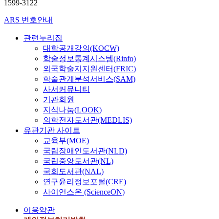
1599-3122
ARS 번호안내
관련누리집
대학공개강의(KOCW)
학술정보통계시스템(Rinfo)
외국학술지지원센터(FRIC)
학술관계분석서비스(SAM)
사서커뮤니티
기관회원
지식나눔(LOOK)
의학전자도서관(MEDLIS)
유관기관 사이트
교육부(MOE)
국립장애인도서관(NLD)
국립중앙도서관(NL)
국회도서관(NAL)
연구윤리정보포털(CRE)
사이언스온 (ScienceON)
이용약관