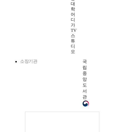
대
학
어
디
가
TV
스
튜
디
오
소장기관
국
립
중
앙
도
서
관