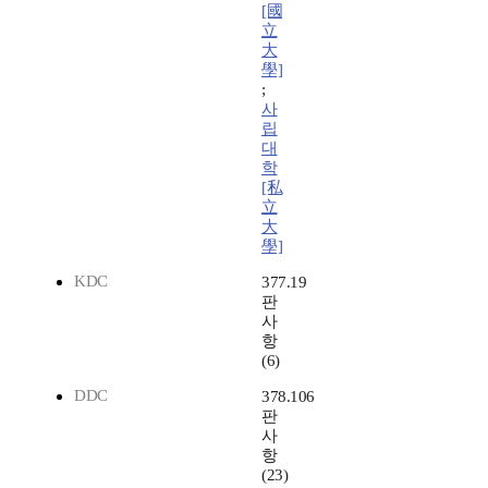
[國
立
大
學]
;
사
립
대
학
[私
立
大
學]
KDC
377.19
판
사
항
(6)
DDC
378.106
판
사
항
(23)