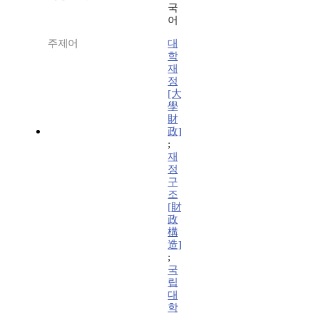
국
어
주제어
대
학
재
정
[大
學
財
政]
;
재
정
구
조
[財
政
構
造]
;
국
립
대
학