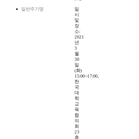
일반주기명
일
시
및
장
소:
2021
년
3
월
30
일
(화)
15:00~17:00,
한
국
대
학
교
육
협
의
회
23
층