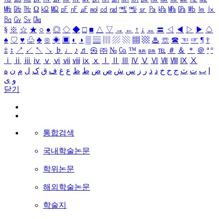
㎒
㎓
㎔
Ω
㏀
㏁
㎊
㎋
㎌
㏖
㏅
㎭
㎮
㎯
㏛
㎩
㎪
㎫
㎬
㏝
㏐
㏓
㏃
㏉
㏜
㏆
§
※
☆
★
○
●
◎
◇
◆
□
■
△
▽
→
←
↑
↓
↔
〓
◁
◀
▷
▶
♤
♠
♡
♥
♧
♣
⊙
◈
▣
◐
◑
▒
▤
▥
▨
▧
▦
▩
♨
☏
☎
☜
☞
¶
†
‡
↕
↗
↙
↖
↘
♭
♩
♪
♬
㉿
㈜
№
㏇
™
㏂
㏘
℡
＃
＆
＊
＠
ª
º
ⅰ
ⅱ
ⅲ
ⅳ
ⅴ
ⅵ
ⅶ
ⅷ
ⅸ
ⅹ
Ⅰ
Ⅱ
Ⅲ
Ⅳ
Ⅴ
Ⅵ
Ⅶ
Ⅷ
Ⅸ
Ⅹ
ا
ب
ت
ث
ج
ح
خ
د
ذ
ر
ز
س
ش
ص
ض
ط
ظ
ع
غ
ف
ق
ک
ل
م
ن
ه
و
ی
닫기
통합검색
국내학술논문
학위논문
해외학술논문
학술지