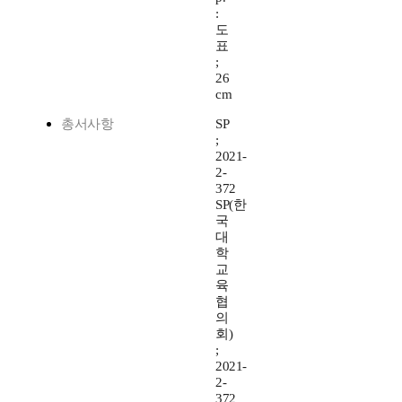
:
도
표
;
26
cm
총서사항
SP
;
2021-
2-
372
SP(한
국
대
학
교
육
협
의
회)
;
2021-
2-
372