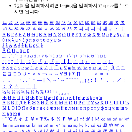
北京 을 입력하시려면
beijing
을 입력하시고 space를 누르
시면 됩니다.
ㅥ
ㅦ
ㅧ
ㅨ
ㅩ
ㅪ
ㅫ
ㅬ
ㅭ
ㅮ
ㅯ
ㅰ
ㅱ
ㅲ
ㅳ
ㅴ
ㅵ
ㅶ
ㅷ
ㅸ
ㅹ
ㅺ
ㅻ
ㅼ
ㅽ
ㅾ
ㅿ
ㆀ
ㆁ
ㆂ
ㆃ
ㆄ
ㆅ
ㆆ
ㆇ
ㆈ
ㆉ
ㆊ
ㆋ
ㆌ
ㆍ
ㆎ
Α
Β
Γ
Δ
Ε
Ζ
Η
Θ
Ι
Κ
Λ
Μ
Ν
Ξ
Ο
Π
Ρ
Σ
Τ
Υ
Φ
Χ
Ψ
Ω
α
β
γ
δ
ε
ζ
η
θ
ι
κ
λ
μ
ν
ξ
ο
π
ρ
σ
τ
υ
φ
χ
ψ
ω
á
à
Á
À
é
è
É
È
ç
Ç
ê
Ä
Ö
Ü
ä
ö
ü
ß
ְ
ֳ
ֲ
ֱ
ָ
ַ
ֵ
ֶ
ִ
ֹ
ּ
ֻ
ׂ
ׁ
ּ
ב
ה
נ
מ
צ
ת
ץ
ש
ד
ג
כ
ע
י
ח
ל
ך
ף
ק
ר
א
ט
ו
ן
ם
פ
‘
’
“
”
〔
〕
〈
〉
「
」
『
』
【
】
＂
（
）
［
］
｛
｝
±
×
÷
≠
≤
≥
∞
∴
♂
♀
∠
⊥
⌒
∂
∇
≡
≒
≪
≫
√
∽
∝
∵
∫
∬
∈
∋
⊆
⊇
⊂
⊃
∪
∩
∧
∨
￢
⇒
⇔
∀
∃
∮
∑
∏
＋
－
＜
＝
＞
、
。
·
‥
…
¨
〃
―
∥
＼
∼
´
～
ˇ
˘
˝
˚
˙
¸
˛
¡
¿
ː
！
＇
，
．
／
：
；
？
＾
＿
｀
｜
½
⅓
⅔
¼
¾
⅛
⅜
⅝
⅞
¹
²
³
⁴
ⁿ
₁
₂
₃
₄
Æ
Ð
Ħ
Ĳ
Ł
Ø
Œ
Þ
Ŧ
Ŋ
æ
đ
ð
ħ
ı
ĳ
ĸ
ŀ
ł
ø
œ
ß
þ
ŧ
ŋ
ŉ
А
Б
В
Г
Д
Е
Ё
Ж
З
И
Й
К
Л
М
Н
О
П
Р
С
Т
У
Ф
Х
Ц
Ч
Ш
Щ
Ъ
Ы
Ь
Э
Ю
Я
а
б
в
г
д
е
ё
ж
з
и
й
к
л
м
н
о
п
р
с
т
у
ф
х
ц
ч
ш
щ
ъ
ы
ь
э
ю
я
′
″
℃
Å
￠
￡
￥
¤
℉
‰
＄
％
Ｆ
￦
㎕
㎖
㎗
ℓ
㎘
㏄
㎣
㎤
㎥
㎦
㎙
㎚
㎛
㎜
㎝
㎞
㎟
㎠
㎡
㎢
㏊
㎍
㎎
㎏
㏏
㎈
㎉
㏈
㎧
㎨
㎰
㎱
㎲
㎳
㎴
㎵
㎶
㎷
㎸
㎹
㎀
㎁
㎂
㎃
㎄
㎺
㎻
㎽
㎾
㎿
㎐
㎑