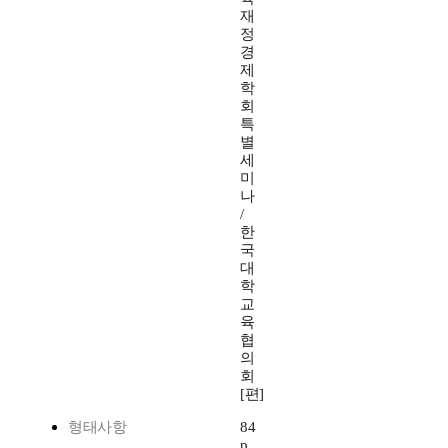
재
정
경
제
학
회
특
별
세
미
나
/
한
국
대
학
교
육
협
의
회
[편]
형태사항
84
p.