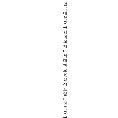
한
국
대
학
교
육
협
의
회
제
63
회
대
학
교
육
정
책
포
럼
:
한
국
교
육