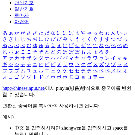
단위기호
일반기호
로마자
아랍어
あ
ぁ
か
が
さ
ざ
た
だ
な
は
ば
ぱ
ま
や
ゃ
ら
わ
ゎ
ん
い
ぃ
き
ぎ
し
じ
ち
ぢ
に
ひ
び
ぴ
み
り
う
ぅ
く
ぐ
す
ず
つ
づ
っ
ぬ
ふ
ぶ
ぷ
む
ゆ
ゅ
る
え
ぇ
け
げ
せ
ぜ
て
で
ね
へ
べ
ぺ
め
れ
お
ぉ
こ
ご
そ
ぞ
と
ど
の
ほ
ぼ
ぽ
も
よ
ょ
ろ
を
ア
ァ
カ
サ
ザ
タ
ダ
ナ
ハ
バ
パ
マ
ヤ
ャ
ラ
ワ
ヮ
ン
イ
ィ
キ
ギ
シ
ジ
チ
ヂ
ニ
ヒ
ビ
ピ
ミ
リ
ウ
ゥ
ク
グ
ス
ズ
ツ
ヅ
ッ
ヌ
フ
ブ
プ
ム
ユ
ュ
ル
エ
ェ
ケ
ゲ
セ
ゼ
テ
デ
ヘ
ベ
ペ
メ
レ
オ
ォ
コ
ゴ
ソ
ゾ
ト
ド
ノ
ホ
ボ
ポ
モ
ヨ
ョ
ロ
ヲ
―
http://chineseinput.net/
에서 pinyin(병음)방식으로 중국어를 변환
할 수 있습니다.
변환된 중국어를 복사하여 사용하시면 됩니다.
예시)
中文 을 입력하시려면
zhongwen
을 입력하시고 space를
누르시면됩니다.