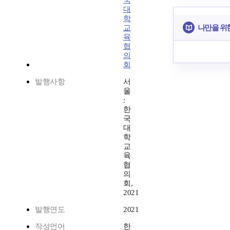
국
대
학
나만을 위
교
육
협
의
회
발행사항
서
울
:
한
국
대
학
교
육
협
의
회,
2021
발행연도
2021
작성언어
한