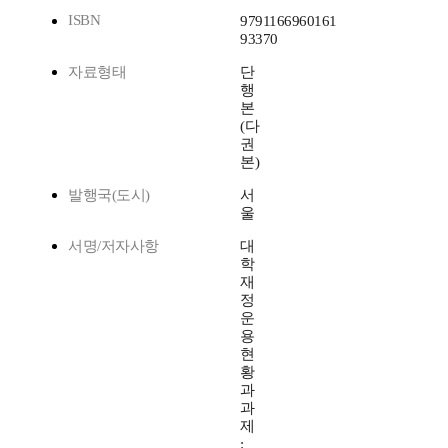
ISBN
9791166960161
93370
자료형태
단
행
본
(다
권
본)
발행국(도시)
서
울
서명/저자사항
대
학
재
정
운
용
현
황
과
과
제
: