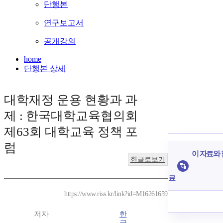
단행본
연구보고서
공개강의
home
단행본 상세
대학재정 운용 현황과 과
제 : 한국대학교육협의회
제63회 대학교육 정책 포
럼
이 자료와 
한글로보기
료
https://www.riss.kr/link?id=M16261659
저자
한