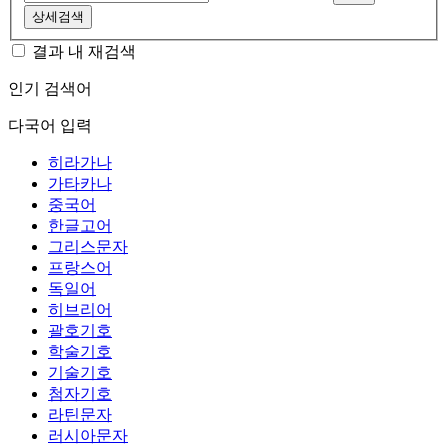
상세검색
결과 내 재검색
인기 검색어
다국어 입력
히라가나
가타카나
중국어
한글고어
그리스문자
프랑스어
독일어
히브리어
괄호기호
학술기호
기술기호
첨자기호
라틴문자
러시아문자