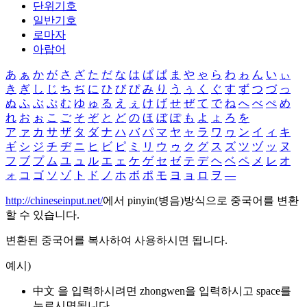
단위기호
일반기호
로마자
아랍어
あ
ぁ
か
が
さ
ざ
た
だ
な
は
ば
ぱ
ま
や
ゃ
ら
わ
ゎ
ん
い
ぃ
き
ぎ
し
じ
ち
ぢ
に
ひ
び
ぴ
み
り
う
ぅ
く
ぐ
す
ず
つ
づ
っ
ぬ
ふ
ぶ
ぷ
む
ゆ
ゅ
る
え
ぇ
け
げ
せ
ぜ
て
で
ね
へ
べ
ぺ
め
れ
お
ぉ
こ
ご
そ
ぞ
と
ど
の
ほ
ぼ
ぽ
も
よ
ょ
ろ
を
ア
ァ
カ
サ
ザ
タ
ダ
ナ
ハ
バ
パ
マ
ヤ
ャ
ラ
ワ
ヮ
ン
イ
ィ
キ
ギ
シ
ジ
チ
ヂ
ニ
ヒ
ビ
ピ
ミ
リ
ウ
ゥ
ク
グ
ス
ズ
ツ
ヅ
ッ
ヌ
フ
ブ
プ
ム
ユ
ュ
ル
エ
ェ
ケ
ゲ
セ
ゼ
テ
デ
ヘ
ベ
ペ
メ
レ
オ
ォ
コ
ゴ
ソ
ゾ
ト
ド
ノ
ホ
ボ
ポ
モ
ヨ
ョ
ロ
ヲ
―
http://chineseinput.net/
에서 pinyin(병음)방식으로 중국어를 변환
할 수 있습니다.
변환된 중국어를 복사하여 사용하시면 됩니다.
예시)
中文 을 입력하시려면
zhongwen
을 입력하시고 space를
누르시면됩니다.