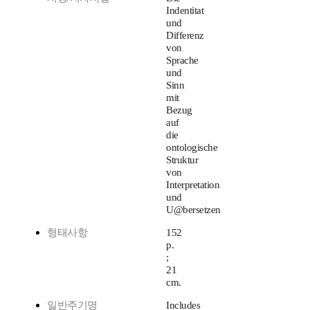
Indentitat
und
Differenz
von
Sprache
und
Sinn
mit
Bezug
auf
die
ontologische
Struktur
von
Interpretation
und
U@bersetzen
형태사항
152
p.
;
21
cm.
일반주기명
Includes