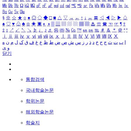
㎒
㎓
㎔
Ω
㏀
㏁
㎊
㎋
㎌
㏖
㏅
㎭
㎮
㎯
㏛
㎩
㎪
㎫
㎬
㏝
㏐
㏓
㏃
㏉
㏜
㏆
§
※
☆
★
○
●
◎
◇
◆
□
■
△
▽
→
←
↑
↓
↔
〓
◁
◀
▷
▶
♤
♠
♡
♥
♧
♣
⊙
◈
▣
◐
◑
▒
▤
▥
▨
▧
▦
▩
♨
☏
☎
☜
☞
¶
†
‡
↕
↗
↙
↖
↘
♭
♩
♪
♬
㉿
㈜
№
㏇
™
㏂
㏘
℡
＃
＆
＊
＠
ª
º
ⅰ
ⅱ
ⅲ
ⅳ
ⅴ
ⅵ
ⅶ
ⅷ
ⅸ
ⅹ
Ⅰ
Ⅱ
Ⅲ
Ⅳ
Ⅴ
Ⅵ
Ⅶ
Ⅷ
Ⅸ
Ⅹ
ا
ب
ت
ث
ج
ح
خ
د
ذ
ر
ز
س
ش
ص
ض
ط
ظ
ع
غ
ف
ق
ک
ل
م
ن
ه
و
ی
닫기
통합검색
국내학술논문
학위논문
해외학술논문
학술지