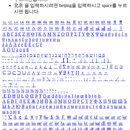
北京 을 입력하시려면
beijing
을 입력하시고 space를 누르
시면 됩니다.
ㅥ
ㅦ
ㅧ
ㅨ
ㅩ
ㅪ
ㅫ
ㅬ
ㅭ
ㅮ
ㅯ
ㅰ
ㅱ
ㅲ
ㅳ
ㅴ
ㅵ
ㅶ
ㅷ
ㅸ
ㅹ
ㅺ
ㅻ
ㅼ
ㅽ
ㅾ
ㅿ
ㆀ
ㆁ
ㆂ
ㆃ
ㆄ
ㆅ
ㆆ
ㆇ
ㆈ
ㆉ
ㆊ
ㆋ
ㆌ
ㆍ
ㆎ
Α
Β
Γ
Δ
Ε
Ζ
Η
Θ
Ι
Κ
Λ
Μ
Ν
Ξ
Ο
Π
Ρ
Σ
Τ
Υ
Φ
Χ
Ψ
Ω
α
β
γ
δ
ε
ζ
η
θ
ι
κ
λ
μ
ν
ξ
ο
π
ρ
σ
τ
υ
φ
χ
ψ
ω
á
à
Á
À
é
è
É
È
ç
Ç
ê
Ä
Ö
Ü
ä
ö
ü
ß
ְ
ֳ
ֲ
ֱ
ָ
ַ
ֵ
ֶ
ִ
ֹ
ּ
ֻ
ׂ
ׁ
ּ
ב
ה
נ
מ
צ
ת
ץ
ש
ד
ג
כ
ע
י
ח
ל
ך
ף
ק
ר
א
ט
ו
ן
ם
פ
‘
’
“
”
〔
〕
〈
〉
「
」
『
』
【
】
＂
（
）
［
］
｛
｝
±
×
÷
≠
≤
≥
∞
∴
♂
♀
∠
⊥
⌒
∂
∇
≡
≒
≪
≫
√
∽
∝
∵
∫
∬
∈
∋
⊆
⊇
⊂
⊃
∪
∩
∧
∨
￢
⇒
⇔
∀
∃
∮
∑
∏
＋
－
＜
＝
＞
、
。
·
‥
…
¨
〃
―
∥
＼
∼
´
～
ˇ
˘
˝
˚
˙
¸
˛
¡
¿
ː
！
＇
，
．
／
：
；
？
＾
＿
｀
｜
½
⅓
⅔
¼
¾
⅛
⅜
⅝
⅞
¹
²
³
⁴
ⁿ
₁
₂
₃
₄
Æ
Ð
Ħ
Ĳ
Ł
Ø
Œ
Þ
Ŧ
Ŋ
æ
đ
ð
ħ
ı
ĳ
ĸ
ŀ
ł
ø
œ
ß
þ
ŧ
ŋ
ŉ
А
Б
В
Г
Д
Е
Ё
Ж
З
И
Й
К
Л
М
Н
О
П
Р
С
Т
У
Ф
Х
Ц
Ч
Ш
Щ
Ъ
Ы
Ь
Э
Ю
Я
а
б
в
г
д
е
ё
ж
з
и
й
к
л
м
н
о
п
р
с
т
у
ф
х
ц
ч
ш
щ
ъ
ы
ь
э
ю
я
′
″
℃
Å
￠
￡
￥
¤
℉
‰
＄
％
Ｆ
￦
㎕
㎖
㎗
ℓ
㎘
㏄
㎣
㎤
㎥
㎦
㎙
㎚
㎛
㎜
㎝
㎞
㎟
㎠
㎡
㎢
㏊
㎍
㎎
㎏
㏏
㎈
㎉
㏈
㎧
㎨
㎰
㎱
㎲
㎳
㎴
㎵
㎶
㎷
㎸
㎹
㎀
㎁
㎂
㎃
㎄
㎺
㎻
㎽
㎾
㎿
㎐
㎑