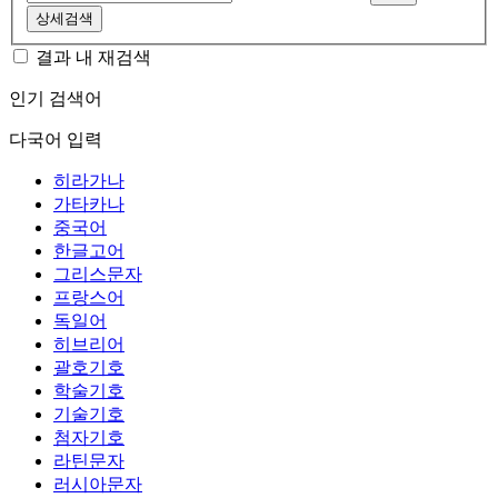
상세검색
결과 내 재검색
인기 검색어
다국어 입력
히라가나
가타카나
중국어
한글고어
그리스문자
프랑스어
독일어
히브리어
괄호기호
학술기호
기술기호
첨자기호
라틴문자
러시아문자