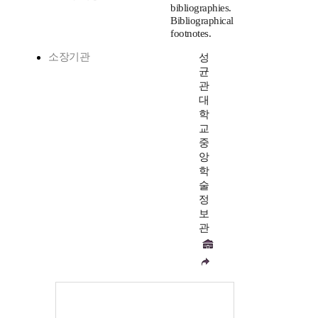
bibliographies.
Bibliographical
footnotes.
소장기관
성
균
관
대
학
교
중
앙
학
술
정
보
관