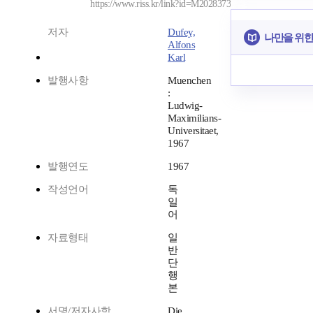
https://www.riss.kr/link?id=M2028373
저자
Dufey,
나만을 위한
Alfons
Karl
발행사항
Muenchen
:
Ludwig-
Maximilians-
Universitaet,
1967
발행연도
1967
작성언어
독
일
어
자료형태
일
반
단
행
본
서명/저자사항
Die