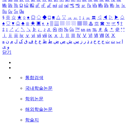
㎒
㎓
㎔
Ω
㏀
㏁
㎊
㎋
㎌
㏖
㏅
㎭
㎮
㎯
㏛
㎩
㎪
㎫
㎬
㏝
㏐
㏓
㏃
㏉
㏜
㏆
§
※
☆
★
○
●
◎
◇
◆
□
■
△
▽
→
←
↑
↓
↔
〓
◁
◀
▷
▶
♤
♠
♡
♥
♧
♣
⊙
◈
▣
◐
◑
▒
▤
▥
▨
▧
▦
▩
♨
☏
☎
☜
☞
¶
†
‡
↕
↗
↙
↖
↘
♭
♩
♪
♬
㉿
㈜
№
㏇
™
㏂
㏘
℡
＃
＆
＊
＠
ª
º
ⅰ
ⅱ
ⅲ
ⅳ
ⅴ
ⅵ
ⅶ
ⅷ
ⅸ
ⅹ
Ⅰ
Ⅱ
Ⅲ
Ⅳ
Ⅴ
Ⅵ
Ⅶ
Ⅷ
Ⅸ
Ⅹ
ا
ب
ت
ث
ج
ح
خ
د
ذ
ر
ز
س
ش
ص
ض
ط
ظ
ع
غ
ف
ق
ک
ل
م
ن
ه
و
ی
닫기
통합검색
국내학술논문
학위논문
해외학술논문
학술지