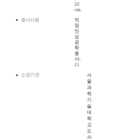
22
cm.
총서사항
직
장
인
성
공
학
총
서;
11
소장기관
서
울
과
학
기
술
대
학
교
도
서