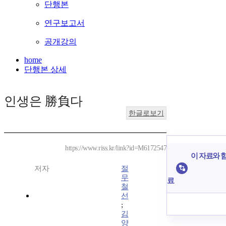
단행본
연구보고서
공개강의
home
단행본 상세
인생은 勝負다
한글로보기
https://www.riss.kr/link?id=M6172547
이 자료와 함
저자
절
무
료
철
선
;
김
양