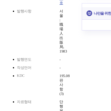
호
발행사항
서
나만을 위한
울
:
職
場
人
出
版
局,
1983
발행연도
-
작성언어
-
KDC
195.08
판
사
항
(3)
자료형태
단
행
본