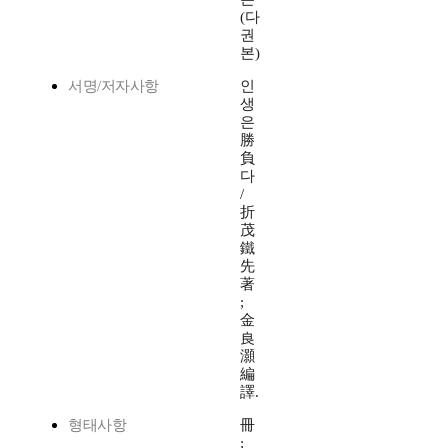
(다
권
본)
서명/저자사항
인
생
은
勝
負
다
/
折
茂
鐵
先
著
;
金
良
灝
編
譯.
형태사항
冊
;