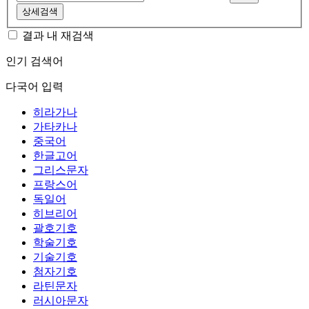
상세검색
결과 내 재검색
인기 검색어
다국어 입력
히라가나
가타카나
중국어
한글고어
그리스문자
프랑스어
독일어
히브리어
괄호기호
학술기호
기술기호
첨자기호
라틴문자
러시아문자