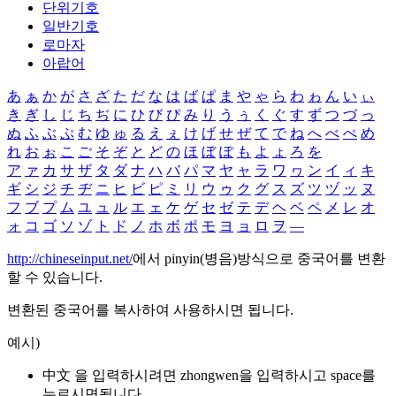
단위기호
일반기호
로마자
아랍어
あ
ぁ
か
が
さ
ざ
た
だ
な
は
ば
ぱ
ま
や
ゃ
ら
わ
ゎ
ん
い
ぃ
き
ぎ
し
じ
ち
ぢ
に
ひ
び
ぴ
み
り
う
ぅ
く
ぐ
す
ず
つ
づ
っ
ぬ
ふ
ぶ
ぷ
む
ゆ
ゅ
る
え
ぇ
け
げ
せ
ぜ
て
で
ね
へ
べ
ぺ
め
れ
お
ぉ
こ
ご
そ
ぞ
と
ど
の
ほ
ぼ
ぽ
も
よ
ょ
ろ
を
ア
ァ
カ
サ
ザ
タ
ダ
ナ
ハ
バ
パ
マ
ヤ
ャ
ラ
ワ
ヮ
ン
イ
ィ
キ
ギ
シ
ジ
チ
ヂ
ニ
ヒ
ビ
ピ
ミ
リ
ウ
ゥ
ク
グ
ス
ズ
ツ
ヅ
ッ
ヌ
フ
ブ
プ
ム
ユ
ュ
ル
エ
ェ
ケ
ゲ
セ
ゼ
テ
デ
ヘ
ベ
ペ
メ
レ
オ
ォ
コ
ゴ
ソ
ゾ
ト
ド
ノ
ホ
ボ
ポ
モ
ヨ
ョ
ロ
ヲ
―
http://chineseinput.net/
에서 pinyin(병음)방식으로 중국어를 변환
할 수 있습니다.
변환된 중국어를 복사하여 사용하시면 됩니다.
예시)
中文 을 입력하시려면
zhongwen
을 입력하시고 space를
누르시면됩니다.