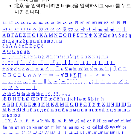
北京 을 입력하시려면
beijing
을 입력하시고 space를 누르
시면 됩니다.
ㅥ
ㅦ
ㅧ
ㅨ
ㅩ
ㅪ
ㅫ
ㅬ
ㅭ
ㅮ
ㅯ
ㅰ
ㅱ
ㅲ
ㅳ
ㅴ
ㅵ
ㅶ
ㅷ
ㅸ
ㅹ
ㅺ
ㅻ
ㅼ
ㅽ
ㅾ
ㅿ
ㆀ
ㆁ
ㆂ
ㆃ
ㆄ
ㆅ
ㆆ
ㆇ
ㆈ
ㆉ
ㆊ
ㆋ
ㆌ
ㆍ
ㆎ
Α
Β
Γ
Δ
Ε
Ζ
Η
Θ
Ι
Κ
Λ
Μ
Ν
Ξ
Ο
Π
Ρ
Σ
Τ
Υ
Φ
Χ
Ψ
Ω
α
β
γ
δ
ε
ζ
η
θ
ι
κ
λ
μ
ν
ξ
ο
π
ρ
σ
τ
υ
φ
χ
ψ
ω
á
à
Á
À
é
è
É
È
ç
Ç
ê
Ä
Ö
Ü
ä
ö
ü
ß
ְ
ֳ
ֲ
ֱ
ָ
ַ
ֵ
ֶ
ִ
ֹ
ּ
ֻ
ׂ
ׁ
ּ
ב
ה
נ
מ
צ
ת
ץ
ש
ד
ג
כ
ע
י
ח
ל
ך
ף
ק
ר
א
ט
ו
ן
ם
פ
‘
’
“
”
〔
〕
〈
〉
「
」
『
』
【
】
＂
（
）
［
］
｛
｝
±
×
÷
≠
≤
≥
∞
∴
♂
♀
∠
⊥
⌒
∂
∇
≡
≒
≪
≫
√
∽
∝
∵
∫
∬
∈
∋
⊆
⊇
⊂
⊃
∪
∩
∧
∨
￢
⇒
⇔
∀
∃
∮
∑
∏
＋
－
＜
＝
＞
、
。
·
‥
…
¨
〃
―
∥
＼
∼
´
～
ˇ
˘
˝
˚
˙
¸
˛
¡
¿
ː
！
＇
，
．
／
：
；
？
＾
＿
｀
｜
½
⅓
⅔
¼
¾
⅛
⅜
⅝
⅞
¹
²
³
⁴
ⁿ
₁
₂
₃
₄
Æ
Ð
Ħ
Ĳ
Ł
Ø
Œ
Þ
Ŧ
Ŋ
æ
đ
ð
ħ
ı
ĳ
ĸ
ŀ
ł
ø
œ
ß
þ
ŧ
ŋ
ŉ
А
Б
В
Г
Д
Е
Ё
Ж
З
И
Й
К
Л
М
Н
О
П
Р
С
Т
У
Ф
Х
Ц
Ч
Ш
Щ
Ъ
Ы
Ь
Э
Ю
Я
а
б
в
г
д
е
ё
ж
з
и
й
к
л
м
н
о
п
р
с
т
у
ф
х
ц
ч
ш
щ
ъ
ы
ь
э
ю
я
′
″
℃
Å
￠
￡
￥
¤
℉
‰
＄
％
Ｆ
￦
㎕
㎖
㎗
ℓ
㎘
㏄
㎣
㎤
㎥
㎦
㎙
㎚
㎛
㎜
㎝
㎞
㎟
㎠
㎡
㎢
㏊
㎍
㎎
㎏
㏏
㎈
㎉
㏈
㎧
㎨
㎰
㎱
㎲
㎳
㎴
㎵
㎶
㎷
㎸
㎹
㎀
㎁
㎂
㎃
㎄
㎺
㎻
㎽
㎾
㎿
㎐
㎑