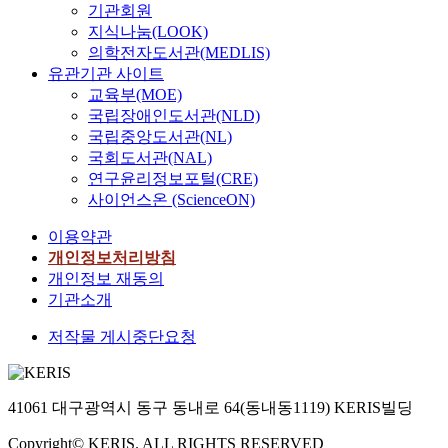
기관회원
지식나눔(LOOK)
의학전자도서관(MEDLIS)
유관기관 사이트
교육부(MOE)
국립장애인도서관(NLD)
국립중앙도서관(NL)
국회도서관(NAL)
연구윤리정보포털(CRE)
사이언스온 (ScienceON)
이용약관
개인정보처리방침
개인정보 재동의
기관소개
저작물 게시중단요청
41061 대구광역시 동구 동내로 64(동내동1119) KERIS빌딩
Copyright© KERIS. ALL RIGHTS RESERVED