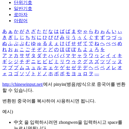
단위기호
일반기호
로마자
아랍어
あ
ぁ
か
が
さ
ざ
た
だ
な
は
ば
ぱ
ま
や
ゃ
ら
わ
ゎ
ん
い
ぃ
き
ぎ
し
じ
ち
ぢ
に
ひ
び
ぴ
み
り
う
ぅ
く
ぐ
す
ず
つ
づ
っ
ぬ
ふ
ぶ
ぷ
む
ゆ
ゅ
る
え
ぇ
け
げ
せ
ぜ
て
で
ね
へ
べ
ぺ
め
れ
お
ぉ
こ
ご
そ
ぞ
と
ど
の
ほ
ぼ
ぽ
も
よ
ょ
ろ
を
ア
ァ
カ
サ
ザ
タ
ダ
ナ
ハ
バ
パ
マ
ヤ
ャ
ラ
ワ
ヮ
ン
イ
ィ
キ
ギ
シ
ジ
チ
ヂ
ニ
ヒ
ビ
ピ
ミ
リ
ウ
ゥ
ク
グ
ス
ズ
ツ
ヅ
ッ
ヌ
フ
ブ
プ
ム
ユ
ュ
ル
エ
ェ
ケ
ゲ
セ
ゼ
テ
デ
ヘ
ベ
ペ
メ
レ
オ
ォ
コ
ゴ
ソ
ゾ
ト
ド
ノ
ホ
ボ
ポ
モ
ヨ
ョ
ロ
ヲ
―
http://chineseinput.net/
에서 pinyin(병음)방식으로 중국어를 변환
할 수 있습니다.
변환된 중국어를 복사하여 사용하시면 됩니다.
예시)
中文 을 입력하시려면
zhongwen
을 입력하시고 space를
누르시면됩니다.