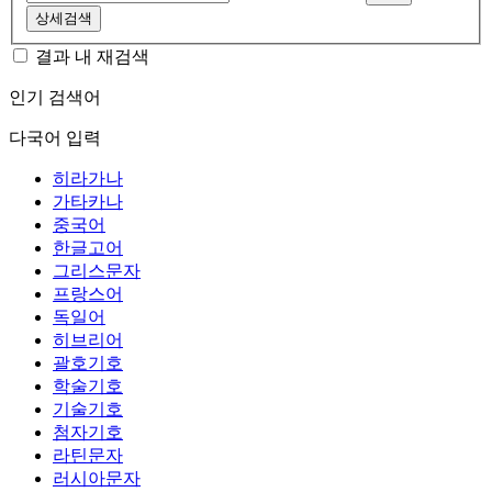
상세검색
결과 내 재검색
인기 검색어
다국어 입력
히라가나
가타카나
중국어
한글고어
그리스문자
프랑스어
독일어
히브리어
괄호기호
학술기호
기술기호
첨자기호
라틴문자
러시아문자