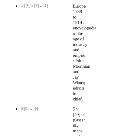
서명/저자사항
Europe
1789
to
1914 :
encyclopedia
of the
age of
industry
and
empire
/ John
Merriman
and
Jay
Winter,
editors
in
chief.
형태사항
5 v.
[40] of
plates :
ill.,
maps,