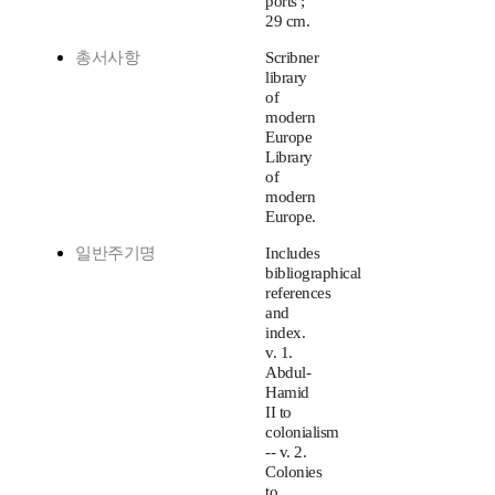
ports ;
29 cm.
총서사항
Scribner
library
of
modern
Europe
Library
of
modern
Europe.
일반주기명
Includes
bibliographical
references
and
index.
v. 1.
Abdul-
Hamid
II to
colonialism
-- v. 2.
Colonies
to