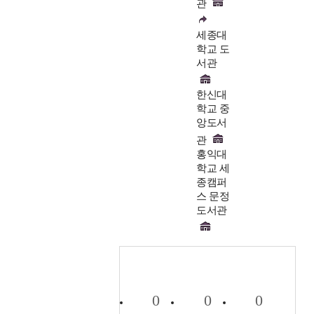
관
세종대
학교 도
서관
한신대
학교 중
앙도서
관
홍익대
학교 세
종캠퍼
스 문정
도서관
0
0
0