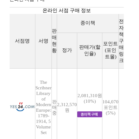
온라인 서점 구매 정보
전
종이책
자
판
책
매
서점명
서명
구
포인트
현
판매가(할
매
정가
(포인
황
인율)
링
트몰)
크
The
Scribner
Library
2,081,310원
of
(10%)
판
104,070
Modern
2,312,570
매
포인트
Europe:
원
중
(5%)
1789-
1914, 5
Volume
Set