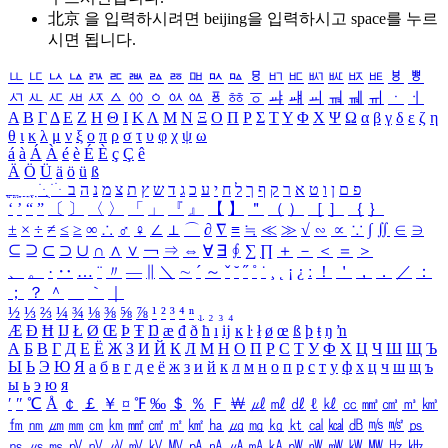
北京 을 입력하시려면
beijing
을 입력하시고 space를 누르
시면 됩니다.
ㅥ
ㅦ
ㅧ
ㅨ
ㅩ
ㅪ
ㅫ
ㅬ
ㅭ
ㅮ
ㅯ
ㅰ
ㅱ
ㅲ
ㅳ
ㅴ
ㅵ
ㅶ
ㅷ
ㅸ
ㅹ
ㅺ
ㅻ
ㅼ
ㅽ
ㅾ
ㅿ
ㆀ
ㆁ
ㆂ
ㆃ
ㆄ
ㆅ
ㆆ
ㆇ
ㆈ
ㆉ
ㆊ
ㆋ
ㆌ
ㆍ
ㆎ
Α
Β
Γ
Δ
Ε
Ζ
Η
Θ
Ι
Κ
Λ
Μ
Ν
Ξ
Ο
Π
Ρ
Σ
Τ
Υ
Φ
Χ
Ψ
Ω
α
β
γ
δ
ε
ζ
η
θ
ι
κ
λ
μ
ν
ξ
ο
π
ρ
σ
τ
υ
φ
χ
ψ
ω
á
à
Á
À
é
è
É
È
ç
Ç
ê
Ä
Ö
Ü
ä
ö
ü
ß
ְ
ֳ
ֲ
ֱ
ָ
ַ
ֵ
ֶ
ִ
ֹ
ּ
ֻ
ׂ
ׁ
ּ
ב
ה
נ
מ
צ
ת
ץ
ש
ד
ג
כ
ע
י
ח
ל
ך
ף
ק
ר
א
ט
ו
ן
ם
פ
‘
’
“
”
〔
〕
〈
〉
「
」
『
』
【
】
＂
（
）
［
］
｛
｝
±
×
÷
≠
≤
≥
∞
∴
♂
♀
∠
⊥
⌒
∂
∇
≡
≒
≪
≫
√
∽
∝
∵
∫
∬
∈
∋
⊆
⊇
⊂
⊃
∪
∩
∧
∨
￢
⇒
⇔
∀
∃
∮
∑
∏
＋
－
＜
＝
＞
、
。
·
‥
…
¨
〃
―
∥
＼
∼
´
～
ˇ
˘
˝
˚
˙
¸
˛
¡
¿
ː
！
＇
，
．
／
：
；
？
＾
＿
｀
｜
½
⅓
⅔
¼
¾
⅛
⅜
⅝
⅞
¹
²
³
⁴
ⁿ
₁
₂
₃
₄
Æ
Ð
Ħ
Ĳ
Ł
Ø
Œ
Þ
Ŧ
Ŋ
æ
đ
ð
ħ
ı
ĳ
ĸ
ŀ
ł
ø
œ
ß
þ
ŧ
ŋ
ŉ
А
Б
В
Г
Д
Е
Ё
Ж
З
И
Й
К
Л
М
Н
О
П
Р
С
Т
У
Ф
Х
Ц
Ч
Ш
Щ
Ъ
Ы
Ь
Э
Ю
Я
а
б
в
г
д
е
ё
ж
з
и
й
к
л
м
н
о
п
р
с
т
у
ф
х
ц
ч
ш
щ
ъ
ы
ь
э
ю
я
′
″
℃
Å
￠
￡
￥
¤
℉
‰
＄
％
Ｆ
￦
㎕
㎖
㎗
ℓ
㎘
㏄
㎣
㎤
㎥
㎦
㎙
㎚
㎛
㎜
㎝
㎞
㎟
㎠
㎡
㎢
㏊
㎍
㎎
㎏
㏏
㎈
㎉
㏈
㎧
㎨
㎰
㎱
㎲
㎳
㎴
㎵
㎶
㎷
㎸
㎹
㎀
㎁
㎂
㎃
㎄
㎺
㎻
㎽
㎾
㎿
㎐
㎑