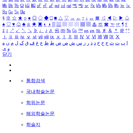
㎒
㎓
㎔
Ω
㏀
㏁
㎊
㎋
㎌
㏖
㏅
㎭
㎮
㎯
㏛
㎩
㎪
㎫
㎬
㏝
㏐
㏓
㏃
㏉
㏜
㏆
§
※
☆
★
○
●
◎
◇
◆
□
■
△
▽
→
←
↑
↓
↔
〓
◁
◀
▷
▶
♤
♠
♡
♥
♧
♣
⊙
◈
▣
◐
◑
▒
▤
▥
▨
▧
▦
▩
♨
☏
☎
☜
☞
¶
†
‡
↕
↗
↙
↖
↘
♭
♩
♪
♬
㉿
㈜
№
㏇
™
㏂
㏘
℡
＃
＆
＊
＠
ª
º
ⅰ
ⅱ
ⅲ
ⅳ
ⅴ
ⅵ
ⅶ
ⅷ
ⅸ
ⅹ
Ⅰ
Ⅱ
Ⅲ
Ⅳ
Ⅴ
Ⅵ
Ⅶ
Ⅷ
Ⅸ
Ⅹ
ا
ب
ت
ث
ج
ح
خ
د
ذ
ر
ز
س
ش
ص
ض
ط
ظ
ع
غ
ف
ق
ک
ل
م
ن
ه
و
ی
닫기
통합검색
국내학술논문
학위논문
해외학술논문
학술지