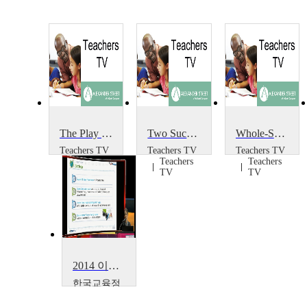
The Play Project
Two Successful Projects
Whole-School Portrait Project
Teachers TV
Teachers TV
Teachers TV
Teachers
Teachers
Teachers
TV
TV
TV
2014 이러닝 국제 콘퍼런스 : What is the Lessons from Education Support Project~
한국교육정
보진흥협회