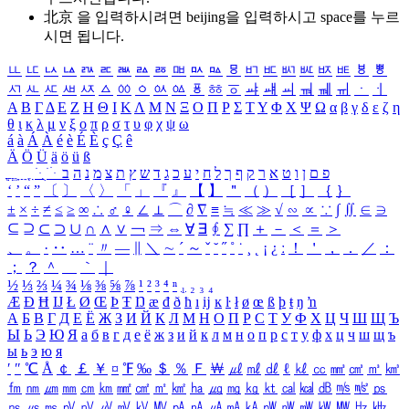
北京 을 입력하시려면
beijing
을 입력하시고 space를 누르
시면 됩니다.
ㅥ
ㅦ
ㅧ
ㅨ
ㅩ
ㅪ
ㅫ
ㅬ
ㅭ
ㅮ
ㅯ
ㅰ
ㅱ
ㅲ
ㅳ
ㅴ
ㅵ
ㅶ
ㅷ
ㅸ
ㅹ
ㅺ
ㅻ
ㅼ
ㅽ
ㅾ
ㅿ
ㆀ
ㆁ
ㆂ
ㆃ
ㆄ
ㆅ
ㆆ
ㆇ
ㆈ
ㆉ
ㆊ
ㆋ
ㆌ
ㆍ
ㆎ
Α
Β
Γ
Δ
Ε
Ζ
Η
Θ
Ι
Κ
Λ
Μ
Ν
Ξ
Ο
Π
Ρ
Σ
Τ
Υ
Φ
Χ
Ψ
Ω
α
β
γ
δ
ε
ζ
η
θ
ι
κ
λ
μ
ν
ξ
ο
π
ρ
σ
τ
υ
φ
χ
ψ
ω
á
à
Á
À
é
è
É
È
ç
Ç
ê
Ä
Ö
Ü
ä
ö
ü
ß
ְ
ֳ
ֲ
ֱ
ָ
ַ
ֵ
ֶ
ִ
ֹ
ּ
ֻ
ׂ
ׁ
ּ
ב
ה
נ
מ
צ
ת
ץ
ש
ד
ג
כ
ע
י
ח
ל
ך
ף
ק
ר
א
ט
ו
ן
ם
פ
‘
’
“
”
〔
〕
〈
〉
「
」
『
』
【
】
＂
（
）
［
］
｛
｝
±
×
÷
≠
≤
≥
∞
∴
♂
♀
∠
⊥
⌒
∂
∇
≡
≒
≪
≫
√
∽
∝
∵
∫
∬
∈
∋
⊆
⊇
⊂
⊃
∪
∩
∧
∨
￢
⇒
⇔
∀
∃
∮
∑
∏
＋
－
＜
＝
＞
、
。
·
‥
…
¨
〃
―
∥
＼
∼
´
～
ˇ
˘
˝
˚
˙
¸
˛
¡
¿
ː
！
＇
，
．
／
：
；
？
＾
＿
｀
｜
½
⅓
⅔
¼
¾
⅛
⅜
⅝
⅞
¹
²
³
⁴
ⁿ
₁
₂
₃
₄
Æ
Ð
Ħ
Ĳ
Ł
Ø
Œ
Þ
Ŧ
Ŋ
æ
đ
ð
ħ
ı
ĳ
ĸ
ŀ
ł
ø
œ
ß
þ
ŧ
ŋ
ŉ
А
Б
В
Г
Д
Е
Ё
Ж
З
И
Й
К
Л
М
Н
О
П
Р
С
Т
У
Ф
Х
Ц
Ч
Ш
Щ
Ъ
Ы
Ь
Э
Ю
Я
а
б
в
г
д
е
ё
ж
з
и
й
к
л
м
н
о
п
р
с
т
у
ф
х
ц
ч
ш
щ
ъ
ы
ь
э
ю
я
′
″
℃
Å
￠
￡
￥
¤
℉
‰
＄
％
Ｆ
￦
㎕
㎖
㎗
ℓ
㎘
㏄
㎣
㎤
㎥
㎦
㎙
㎚
㎛
㎜
㎝
㎞
㎟
㎠
㎡
㎢
㏊
㎍
㎎
㎏
㏏
㎈
㎉
㏈
㎧
㎨
㎰
㎱
㎲
㎳
㎴
㎵
㎶
㎷
㎸
㎹
㎀
㎁
㎂
㎃
㎄
㎺
㎻
㎽
㎾
㎿
㎐
㎑