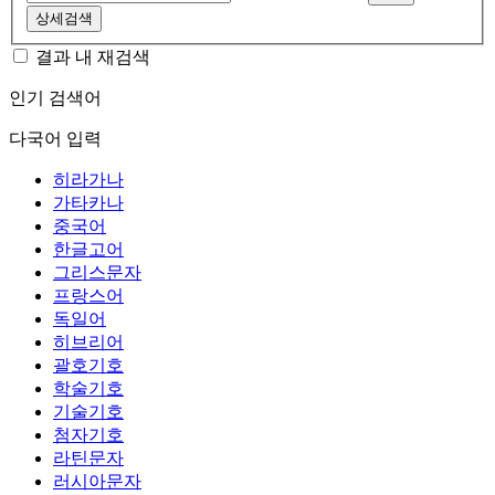
상세검색
결과 내 재검색
인기 검색어
다국어 입력
히라가나
가타카나
중국어
한글고어
그리스문자
프랑스어
독일어
히브리어
괄호기호
학술기호
기술기호
첨자기호
라틴문자
러시아문자