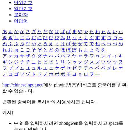
단위기호
일반기호
로마자
아랍어
あ
ぁ
か
が
さ
ざ
た
だ
な
は
ば
ぱ
ま
や
ゃ
ら
わ
ゎ
ん
い
ぃ
き
ぎ
し
じ
ち
ぢ
に
ひ
び
ぴ
み
り
う
ぅ
く
ぐ
す
ず
つ
づ
っ
ぬ
ふ
ぶ
ぷ
む
ゆ
ゅ
る
え
ぇ
け
げ
せ
ぜ
て
で
ね
へ
べ
ぺ
め
れ
お
ぉ
こ
ご
そ
ぞ
と
ど
の
ほ
ぼ
ぽ
も
よ
ょ
ろ
を
ア
ァ
カ
サ
ザ
タ
ダ
ナ
ハ
バ
パ
マ
ヤ
ャ
ラ
ワ
ヮ
ン
イ
ィ
キ
ギ
シ
ジ
チ
ヂ
ニ
ヒ
ビ
ピ
ミ
リ
ウ
ゥ
ク
グ
ス
ズ
ツ
ヅ
ッ
ヌ
フ
ブ
プ
ム
ユ
ュ
ル
エ
ェ
ケ
ゲ
セ
ゼ
テ
デ
ヘ
ベ
ペ
メ
レ
オ
ォ
コ
ゴ
ソ
ゾ
ト
ド
ノ
ホ
ボ
ポ
モ
ヨ
ョ
ロ
ヲ
―
http://chineseinput.net/
에서 pinyin(병음)방식으로 중국어를 변환
할 수 있습니다.
변환된 중국어를 복사하여 사용하시면 됩니다.
예시)
中文 을 입력하시려면
zhongwen
을 입력하시고 space를
누르시면됩니다.