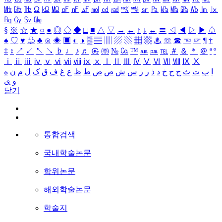
㎒
㎓
㎔
Ω
㏀
㏁
㎊
㎋
㎌
㏖
㏅
㎭
㎮
㎯
㏛
㎩
㎪
㎫
㎬
㏝
㏐
㏓
㏃
㏉
㏜
㏆
§
※
☆
★
○
●
◎
◇
◆
□
■
△
▽
→
←
↑
↓
↔
〓
◁
◀
▷
▶
♤
♠
♡
♥
♧
♣
⊙
◈
▣
◐
◑
▒
▤
▥
▨
▧
▦
▩
♨
☏
☎
☜
☞
¶
†
‡
↕
↗
↙
↖
↘
♭
♩
♪
♬
㉿
㈜
№
㏇
™
㏂
㏘
℡
＃
＆
＊
＠
ª
º
ⅰ
ⅱ
ⅲ
ⅳ
ⅴ
ⅵ
ⅶ
ⅷ
ⅸ
ⅹ
Ⅰ
Ⅱ
Ⅲ
Ⅳ
Ⅴ
Ⅵ
Ⅶ
Ⅷ
Ⅸ
Ⅹ
ا
ب
ت
ث
ج
ح
خ
د
ذ
ر
ز
س
ش
ص
ض
ط
ظ
ع
غ
ف
ق
ک
ل
م
ن
ه
و
ی
닫기
통합검색
국내학술논문
학위논문
해외학술논문
학술지