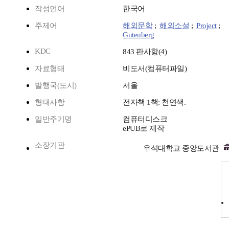
작성언어
한국어
주제어
해외문학
;
해외소설
;
Project
;
Gutenberg
KDC
843 판사항(4)
자료형태
비도서(컴퓨터파일)
발행국(도시)
서울
형태사항
전자책 1책: 천연색.
일반주기명
컴퓨터디스크
ePUB로 제작
소장기관
우석대학교 중앙도서관