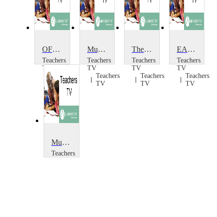
OFSTED! The Musical
Musical Expression throughout the Curriculum
The Musical Director and the Tortoise Conservationist
EAL in Drama and Music
Teachers
Teachers
Teachers
Teachers
TV
TV
TV
TV
Teachers
Teachers
Teachers
Teachers
TV
TV
TV
TV
Musical Shakespeare
Teachers
TV
Teachers
TV