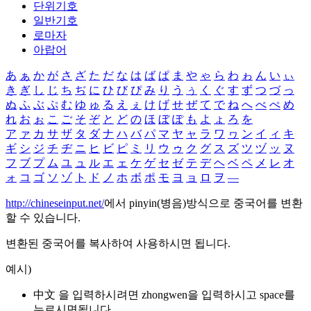
단위기호
일반기호
로마자
아랍어
あ
ぁ
か
が
さ
ざ
た
だ
な
は
ば
ぱ
ま
や
ゃ
ら
わ
ゎ
ん
い
ぃ
き
ぎ
し
じ
ち
ぢ
に
ひ
び
ぴ
み
り
う
ぅ
く
ぐ
す
ず
つ
づ
っ
ぬ
ふ
ぶ
ぷ
む
ゆ
ゅ
る
え
ぇ
け
げ
せ
ぜ
て
で
ね
へ
べ
ぺ
め
れ
お
ぉ
こ
ご
そ
ぞ
と
ど
の
ほ
ぼ
ぽ
も
よ
ょ
ろ
を
ア
ァ
カ
サ
ザ
タ
ダ
ナ
ハ
バ
パ
マ
ヤ
ャ
ラ
ワ
ヮ
ン
イ
ィ
キ
ギ
シ
ジ
チ
ヂ
ニ
ヒ
ビ
ピ
ミ
リ
ウ
ゥ
ク
グ
ス
ズ
ツ
ヅ
ッ
ヌ
フ
ブ
プ
ム
ユ
ュ
ル
エ
ェ
ケ
ゲ
セ
ゼ
テ
デ
ヘ
ベ
ペ
メ
レ
オ
ォ
コ
ゴ
ソ
ゾ
ト
ド
ノ
ホ
ボ
ポ
モ
ヨ
ョ
ロ
ヲ
―
http://chineseinput.net/
에서 pinyin(병음)방식으로 중국어를 변환
할 수 있습니다.
변환된 중국어를 복사하여 사용하시면 됩니다.
예시)
中文 을 입력하시려면
zhongwen
을 입력하시고 space를
누르시면됩니다.