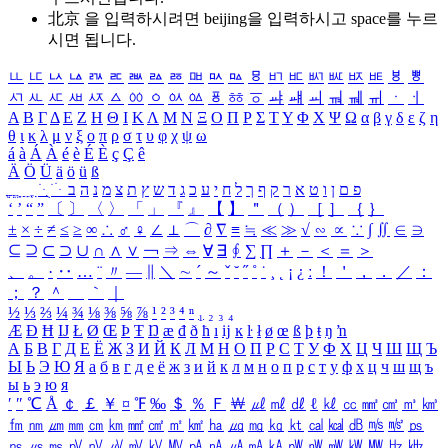
北京 을 입력하시려면
beijing
을 입력하시고 space를 누르
시면 됩니다.
ㅥ
ㅦ
ㅧ
ㅨ
ㅩ
ㅪ
ㅫ
ㅬ
ㅭ
ㅮ
ㅯ
ㅰ
ㅱ
ㅲ
ㅳ
ㅴ
ㅵ
ㅶ
ㅷ
ㅸ
ㅹ
ㅺ
ㅻ
ㅼ
ㅽ
ㅾ
ㅿ
ㆀ
ㆁ
ㆂ
ㆃ
ㆄ
ㆅ
ㆆ
ㆇ
ㆈ
ㆉ
ㆊ
ㆋ
ㆌ
ㆍ
ㆎ
Α
Β
Γ
Δ
Ε
Ζ
Η
Θ
Ι
Κ
Λ
Μ
Ν
Ξ
Ο
Π
Ρ
Σ
Τ
Υ
Φ
Χ
Ψ
Ω
α
β
γ
δ
ε
ζ
η
θ
ι
κ
λ
μ
ν
ξ
ο
π
ρ
σ
τ
υ
φ
χ
ψ
ω
á
à
Á
À
é
è
É
È
ç
Ç
ê
Ä
Ö
Ü
ä
ö
ü
ß
ְ
ֳ
ֲ
ֱ
ָ
ַ
ֵ
ֶ
ִ
ֹ
ּ
ֻ
ׂ
ׁ
ּ
ב
ה
נ
מ
צ
ת
ץ
ש
ד
ג
כ
ע
י
ח
ל
ך
ף
ק
ר
א
ט
ו
ן
ם
פ
‘
’
“
”
〔
〕
〈
〉
「
」
『
』
【
】
＂
（
）
［
］
｛
｝
±
×
÷
≠
≤
≥
∞
∴
♂
♀
∠
⊥
⌒
∂
∇
≡
≒
≪
≫
√
∽
∝
∵
∫
∬
∈
∋
⊆
⊇
⊂
⊃
∪
∩
∧
∨
￢
⇒
⇔
∀
∃
∮
∑
∏
＋
－
＜
＝
＞
、
。
·
‥
…
¨
〃
―
∥
＼
∼
´
～
ˇ
˘
˝
˚
˙
¸
˛
¡
¿
ː
！
＇
，
．
／
：
；
？
＾
＿
｀
｜
½
⅓
⅔
¼
¾
⅛
⅜
⅝
⅞
¹
²
³
⁴
ⁿ
₁
₂
₃
₄
Æ
Ð
Ħ
Ĳ
Ł
Ø
Œ
Þ
Ŧ
Ŋ
æ
đ
ð
ħ
ı
ĳ
ĸ
ŀ
ł
ø
œ
ß
þ
ŧ
ŋ
ŉ
А
Б
В
Г
Д
Е
Ё
Ж
З
И
Й
К
Л
М
Н
О
П
Р
С
Т
У
Ф
Х
Ц
Ч
Ш
Щ
Ъ
Ы
Ь
Э
Ю
Я
а
б
в
г
д
е
ё
ж
з
и
й
к
л
м
н
о
п
р
с
т
у
ф
х
ц
ч
ш
щ
ъ
ы
ь
э
ю
я
′
″
℃
Å
￠
￡
￥
¤
℉
‰
＄
％
Ｆ
￦
㎕
㎖
㎗
ℓ
㎘
㏄
㎣
㎤
㎥
㎦
㎙
㎚
㎛
㎜
㎝
㎞
㎟
㎠
㎡
㎢
㏊
㎍
㎎
㎏
㏏
㎈
㎉
㏈
㎧
㎨
㎰
㎱
㎲
㎳
㎴
㎵
㎶
㎷
㎸
㎹
㎀
㎁
㎂
㎃
㎄
㎺
㎻
㎽
㎾
㎿
㎐
㎑