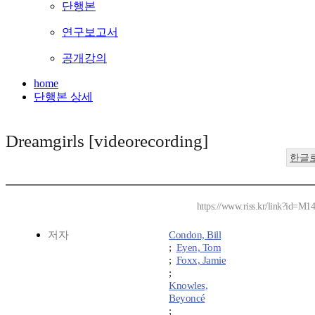
단행본
연구보고서
공개강의
home
단행본 상세
Dreamgirls [videorecording]
한글
https://www.riss.kr/link?id=M1
저자
Condon, Bill
;
Eyen, Tom
;
Foxx, Jamie
;
Knowles,
Beyoncé
;