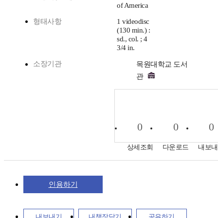
of America
형태사항
1 videodisc
(130 min.) :
sd., col. ; 4
3/4 in.
소장기관
목원대학교 도서
관
0
0
0
상세조회
다운로드
내보내
인용하기
내보내기
내책장담기
공유하기