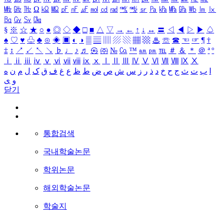
㎒
㎓
㎔
Ω
㏀
㏁
㎊
㎋
㎌
㏖
㏅
㎭
㎮
㎯
㏛
㎩
㎪
㎫
㎬
㏝
㏐
㏓
㏃
㏉
㏜
㏆
§
※
☆
★
○
●
◎
◇
◆
□
■
△
▽
→
←
↑
↓
↔
〓
◁
◀
▷
▶
♤
♠
♡
♥
♧
♣
⊙
◈
▣
◐
◑
▒
▤
▥
▨
▧
▦
▩
♨
☏
☎
☜
☞
¶
†
‡
↕
↗
↙
↖
↘
♭
♩
♪
♬
㉿
㈜
№
㏇
™
㏂
㏘
℡
＃
＆
＊
＠
ª
º
ⅰ
ⅱ
ⅲ
ⅳ
ⅴ
ⅵ
ⅶ
ⅷ
ⅸ
ⅹ
Ⅰ
Ⅱ
Ⅲ
Ⅳ
Ⅴ
Ⅵ
Ⅶ
Ⅷ
Ⅸ
Ⅹ
ا
ب
ت
ث
ج
ح
خ
د
ذ
ر
ز
س
ش
ص
ض
ط
ظ
ع
غ
ف
ق
ک
ل
م
ن
ه
و
ی
닫기
통합검색
국내학술논문
학위논문
해외학술논문
학술지