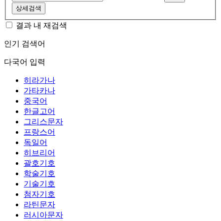
상세검색
결과 내 재검색
인기 검색어
다국어 입력
히라가나
가타카나
중국어
한글고어
그리스문자
프랑스어
독일어
히브리어
괄호기호
학술기호
기술기호
첨자기호
라틴문자
러시아문자