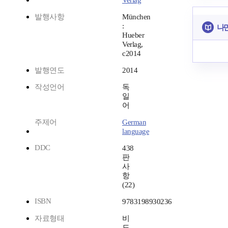
Verlag
발행사항
München
:
나
Hueber
Verlag,
c2014
발행연도
2014
작성언어
독
일
어
주제어
German
language
DDC
438
판
사
항
(22)
ISBN
9783198930236
자료형태
비
도