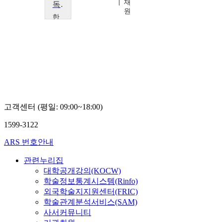
재
독어학 특강 C
원
한
국
외
국
어
대
학
교
이
재
고객센터 (평일: 09:00~18:00)
원
1599-3122
ARS 번호안내
관련누리집
대학공개강의(KOCW)
학술정보통계시스템(Rinfo)
외국학술지지원센터(FRIC)
학술관계분석서비스(SAM)
사서커뮤니티