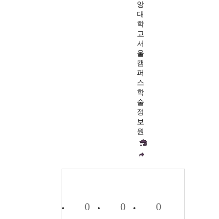
앙
대
학
교
서
울
캠
퍼
스
학
술
정
보
원
0
0
0