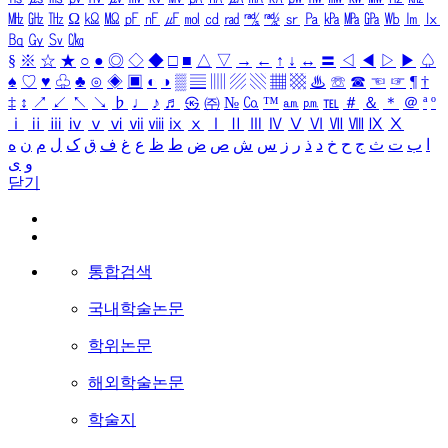
㎒
㎓
㎔
Ω
㏀
㏁
㎊
㎋
㎌
㏖
㏅
㎭
㎮
㎯
㏛
㎩
㎪
㎫
㎬
㏝
㏐
㏓
㏃
㏉
㏜
㏆
§
※
☆
★
○
●
◎
◇
◆
□
■
△
▽
→
←
↑
↓
↔
〓
◁
◀
▷
▶
♤
♠
♡
♥
♧
♣
⊙
◈
▣
◐
◑
▒
▤
▥
▨
▧
▦
▩
♨
☏
☎
☜
☞
¶
†
‡
↕
↗
↙
↖
↘
♭
♩
♪
♬
㉿
㈜
№
㏇
™
㏂
㏘
℡
＃
＆
＊
＠
ª
º
ⅰ
ⅱ
ⅲ
ⅳ
ⅴ
ⅵ
ⅶ
ⅷ
ⅸ
ⅹ
Ⅰ
Ⅱ
Ⅲ
Ⅳ
Ⅴ
Ⅵ
Ⅶ
Ⅷ
Ⅸ
Ⅹ
ا
ب
ت
ث
ج
ح
خ
د
ذ
ر
ز
س
ش
ص
ض
ط
ظ
ع
غ
ف
ق
ک
ل
م
ن
ه
و
ی
닫기
통합검색
국내학술논문
학위논문
해외학술논문
학술지