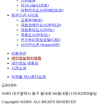
기관회원
지식나눔(LOOK)
의학전자도서관(MEDLIS)
유관기관 사이트
교육부(MOE)
국립장애인도서관(NLD)
국립중앙도서관(NL)
국회도서관(NAL)
연구윤리정보포털(CRE)
사이언스온 (ScienceON)
이용약관
개인정보처리방침
개인정보 재동의
기관소개
저작물 게시중단요청
41061 대구광역시 동구 동내로 64(동내동1119) KERIS빌딩
Copyright© KERIS. ALL RIGHTS RESERVED