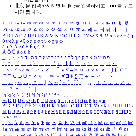
北京 을 입력하시려면
beijing
을 입력하시고 space를 누르
시면 됩니다.
ㅥ
ㅦ
ㅧ
ㅨ
ㅩ
ㅪ
ㅫ
ㅬ
ㅭ
ㅮ
ㅯ
ㅰ
ㅱ
ㅲ
ㅳ
ㅴ
ㅵ
ㅶ
ㅷ
ㅸ
ㅹ
ㅺ
ㅻ
ㅼ
ㅽ
ㅾ
ㅿ
ㆀ
ㆁ
ㆂ
ㆃ
ㆄ
ㆅ
ㆆ
ㆇ
ㆈ
ㆉ
ㆊ
ㆋ
ㆌ
ㆍ
ㆎ
Α
Β
Γ
Δ
Ε
Ζ
Η
Θ
Ι
Κ
Λ
Μ
Ν
Ξ
Ο
Π
Ρ
Σ
Τ
Υ
Φ
Χ
Ψ
Ω
α
β
γ
δ
ε
ζ
η
θ
ι
κ
λ
μ
ν
ξ
ο
π
ρ
σ
τ
υ
φ
χ
ψ
ω
á
à
Á
À
é
è
É
È
ç
Ç
ê
Ä
Ö
Ü
ä
ö
ü
ß
ְ
ֳ
ֲ
ֱ
ָ
ַ
ֵ
ֶ
ִ
ֹ
ּ
ֻ
ׂ
ׁ
ּ
ב
ה
נ
מ
צ
ת
ץ
ש
ד
ג
כ
ע
י
ח
ל
ך
ף
ק
ר
א
ט
ו
ן
ם
פ
‘
’
“
”
〔
〕
〈
〉
「
」
『
』
【
】
＂
（
）
［
］
｛
｝
±
×
÷
≠
≤
≥
∞
∴
♂
♀
∠
⊥
⌒
∂
∇
≡
≒
≪
≫
√
∽
∝
∵
∫
∬
∈
∋
⊆
⊇
⊂
⊃
∪
∩
∧
∨
￢
⇒
⇔
∀
∃
∮
∑
∏
＋
－
＜
＝
＞
、
。
·
‥
…
¨
〃
―
∥
＼
∼
´
～
ˇ
˘
˝
˚
˙
¸
˛
¡
¿
ː
！
＇
，
．
／
：
；
？
＾
＿
｀
｜
½
⅓
⅔
¼
¾
⅛
⅜
⅝
⅞
¹
²
³
⁴
ⁿ
₁
₂
₃
₄
Æ
Ð
Ħ
Ĳ
Ł
Ø
Œ
Þ
Ŧ
Ŋ
æ
đ
ð
ħ
ı
ĳ
ĸ
ŀ
ł
ø
œ
ß
þ
ŧ
ŋ
ŉ
А
Б
В
Г
Д
Е
Ё
Ж
З
И
Й
К
Л
М
Н
О
П
Р
С
Т
У
Ф
Х
Ц
Ч
Ш
Щ
Ъ
Ы
Ь
Э
Ю
Я
а
б
в
г
д
е
ё
ж
з
и
й
к
л
м
н
о
п
р
с
т
у
ф
х
ц
ч
ш
щ
ъ
ы
ь
э
ю
я
′
″
℃
Å
￠
￡
￥
¤
℉
‰
＄
％
Ｆ
￦
㎕
㎖
㎗
ℓ
㎘
㏄
㎣
㎤
㎥
㎦
㎙
㎚
㎛
㎜
㎝
㎞
㎟
㎠
㎡
㎢
㏊
㎍
㎎
㎏
㏏
㎈
㎉
㏈
㎧
㎨
㎰
㎱
㎲
㎳
㎴
㎵
㎶
㎷
㎸
㎹
㎀
㎁
㎂
㎃
㎄
㎺
㎻
㎽
㎾
㎿
㎐
㎑