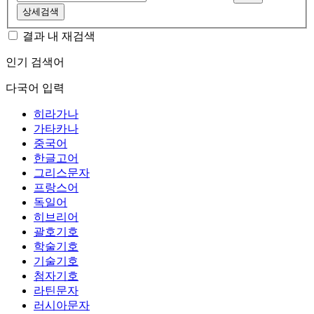
상세검색
결과 내 재검색
인기 검색어
다국어 입력
히라가나
가타카나
중국어
한글고어
그리스문자
프랑스어
독일어
히브리어
괄호기호
학술기호
기술기호
첨자기호
라틴문자
러시아문자