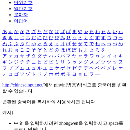
단위기호
일반기호
로마자
아랍어
あ
ぁ
か
が
さ
ざ
た
だ
な
は
ば
ぱ
ま
や
ゃ
ら
わ
ゎ
ん
い
ぃ
き
ぎ
し
じ
ち
ぢ
に
ひ
び
ぴ
み
り
う
ぅ
く
ぐ
す
ず
つ
づ
っ
ぬ
ふ
ぶ
ぷ
む
ゆ
ゅ
る
え
ぇ
け
げ
せ
ぜ
て
で
ね
へ
べ
ぺ
め
れ
お
ぉ
こ
ご
そ
ぞ
と
ど
の
ほ
ぼ
ぽ
も
よ
ょ
ろ
を
ア
ァ
カ
サ
ザ
タ
ダ
ナ
ハ
バ
パ
マ
ヤ
ャ
ラ
ワ
ヮ
ン
イ
ィ
キ
ギ
シ
ジ
チ
ヂ
ニ
ヒ
ビ
ピ
ミ
リ
ウ
ゥ
ク
グ
ス
ズ
ツ
ヅ
ッ
ヌ
フ
ブ
プ
ム
ユ
ュ
ル
エ
ェ
ケ
ゲ
セ
ゼ
テ
デ
ヘ
ベ
ペ
メ
レ
オ
ォ
コ
ゴ
ソ
ゾ
ト
ド
ノ
ホ
ボ
ポ
モ
ヨ
ョ
ロ
ヲ
―
http://chineseinput.net/
에서 pinyin(병음)방식으로 중국어를 변환
할 수 있습니다.
변환된 중국어를 복사하여 사용하시면 됩니다.
예시)
中文 을 입력하시려면
zhongwen
을 입력하시고 space를
누르시면됩니다.