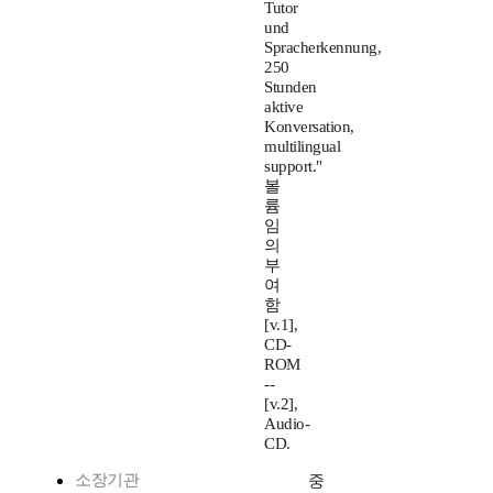
Tutor
und
Spracherkennung,
250
Stunden
aktive
Konversation,
multilingual
support."
볼
륨
임
의
부
여
함
[v.1],
CD-
ROM
--
[v.2],
Audio-
CD.
소장기관
중