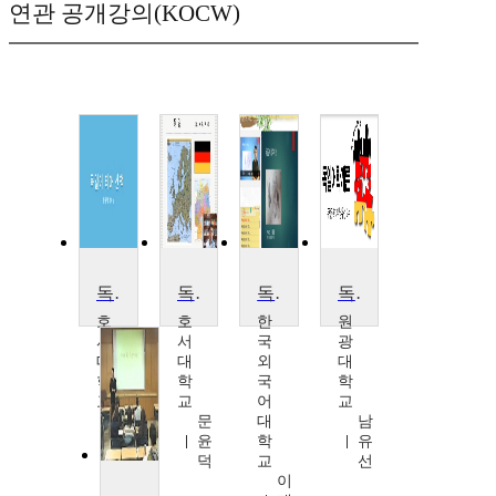
연관 공개강의(KOCW)
독일어 테마 산책
독일어 테마 산책
독일언어의 이해2
독일어학개론
호
호
한
원
서
서
국
광
대
대
외
대
학
학
국
학
교
교
어
교
문
문
대
남
윤
윤
학
유
덕
덕
교
선
이