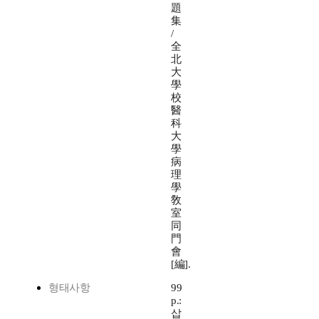
題
集
/
全
北
大
學
校
醫
科
大
學
病
理
學
敎
室
同
門
會
[編].
형태사항
99
p.:
삽