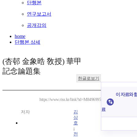
단행본
연구보고서
공개강의
home
단행본 상세
(杏邨 金象晧 敎授) 華甲
記念論題集
한글로보기
이 자료와 함
https://www.riss.kr/link?id=M8496995
료
저자
김
상
호
;
전