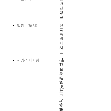
반
단
행
본
발행국(도시)
전
북
특
별
자
치
도
서명/저자사항
(杏
邨
金
象
晧
敎
授)
華
甲
記
念
論