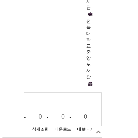
서
관
전
북
대
학
교
중
앙
도
서
관
0
0
0
상세조회
다운로드
내보내기