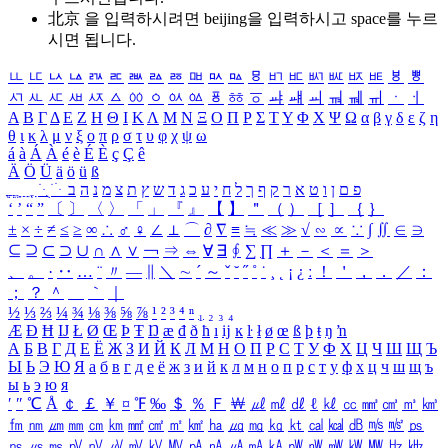
北京 을 입력하시려면
beijing
을 입력하시고 space를 누르
시면 됩니다.
ㅥ
ㅦ
ㅧ
ㅨ
ㅩ
ㅪ
ㅫ
ㅬ
ㅭ
ㅮ
ㅯ
ㅰ
ㅱ
ㅲ
ㅳ
ㅴ
ㅵ
ㅶ
ㅷ
ㅸ
ㅹ
ㅺ
ㅻ
ㅼ
ㅽ
ㅾ
ㅿ
ㆀ
ㆁ
ㆂ
ㆃ
ㆄ
ㆅ
ㆆ
ㆇ
ㆈ
ㆉ
ㆊ
ㆋ
ㆌ
ㆍ
ㆎ
Α
Β
Γ
Δ
Ε
Ζ
Η
Θ
Ι
Κ
Λ
Μ
Ν
Ξ
Ο
Π
Ρ
Σ
Τ
Υ
Φ
Χ
Ψ
Ω
α
β
γ
δ
ε
ζ
η
θ
ι
κ
λ
μ
ν
ξ
ο
π
ρ
σ
τ
υ
φ
χ
ψ
ω
á
à
Á
À
é
è
É
È
ç
Ç
ê
Ä
Ö
Ü
ä
ö
ü
ß
ְ
ֳ
ֲ
ֱ
ָ
ַ
ֵ
ֶ
ִ
ֹ
ּ
ֻ
ׂ
ׁ
ּ
ב
ה
נ
מ
צ
ת
ץ
ש
ד
ג
כ
ע
י
ח
ל
ך
ף
ק
ר
א
ט
ו
ן
ם
פ
‘
’
“
”
〔
〕
〈
〉
「
」
『
』
【
】
＂
（
）
［
］
｛
｝
±
×
÷
≠
≤
≥
∞
∴
♂
♀
∠
⊥
⌒
∂
∇
≡
≒
≪
≫
√
∽
∝
∵
∫
∬
∈
∋
⊆
⊇
⊂
⊃
∪
∩
∧
∨
￢
⇒
⇔
∀
∃
∮
∑
∏
＋
－
＜
＝
＞
、
。
·
‥
…
¨
〃
―
∥
＼
∼
´
～
ˇ
˘
˝
˚
˙
¸
˛
¡
¿
ː
！
＇
，
．
／
：
；
？
＾
＿
｀
｜
½
⅓
⅔
¼
¾
⅛
⅜
⅝
⅞
¹
²
³
⁴
ⁿ
₁
₂
₃
₄
Æ
Ð
Ħ
Ĳ
Ł
Ø
Œ
Þ
Ŧ
Ŋ
æ
đ
ð
ħ
ı
ĳ
ĸ
ŀ
ł
ø
œ
ß
þ
ŧ
ŋ
ŉ
А
Б
В
Г
Д
Е
Ё
Ж
З
И
Й
К
Л
М
Н
О
П
Р
С
Т
У
Ф
Х
Ц
Ч
Ш
Щ
Ъ
Ы
Ь
Э
Ю
Я
а
б
в
г
д
е
ё
ж
з
и
й
к
л
м
н
о
п
р
с
т
у
ф
х
ц
ч
ш
щ
ъ
ы
ь
э
ю
я
′
″
℃
Å
￠
￡
￥
¤
℉
‰
＄
％
Ｆ
￦
㎕
㎖
㎗
ℓ
㎘
㏄
㎣
㎤
㎥
㎦
㎙
㎚
㎛
㎜
㎝
㎞
㎟
㎠
㎡
㎢
㏊
㎍
㎎
㎏
㏏
㎈
㎉
㏈
㎧
㎨
㎰
㎱
㎲
㎳
㎴
㎵
㎶
㎷
㎸
㎹
㎀
㎁
㎂
㎃
㎄
㎺
㎻
㎽
㎾
㎿
㎐
㎑