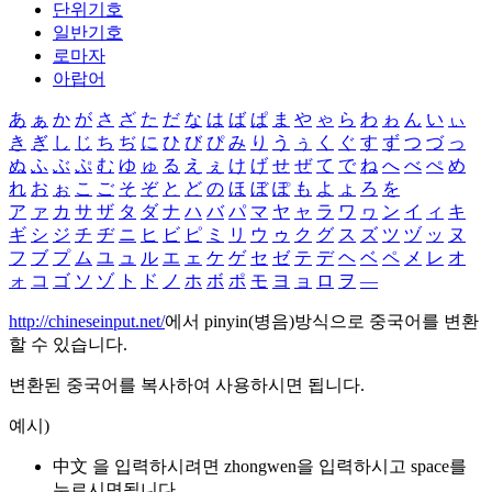
단위기호
일반기호
로마자
아랍어
あ
ぁ
か
が
さ
ざ
た
だ
な
は
ば
ぱ
ま
や
ゃ
ら
わ
ゎ
ん
い
ぃ
き
ぎ
し
じ
ち
ぢ
に
ひ
び
ぴ
み
り
う
ぅ
く
ぐ
す
ず
つ
づ
っ
ぬ
ふ
ぶ
ぷ
む
ゆ
ゅ
る
え
ぇ
け
げ
せ
ぜ
て
で
ね
へ
べ
ぺ
め
れ
お
ぉ
こ
ご
そ
ぞ
と
ど
の
ほ
ぼ
ぽ
も
よ
ょ
ろ
を
ア
ァ
カ
サ
ザ
タ
ダ
ナ
ハ
バ
パ
マ
ヤ
ャ
ラ
ワ
ヮ
ン
イ
ィ
キ
ギ
シ
ジ
チ
ヂ
ニ
ヒ
ビ
ピ
ミ
リ
ウ
ゥ
ク
グ
ス
ズ
ツ
ヅ
ッ
ヌ
フ
ブ
プ
ム
ユ
ュ
ル
エ
ェ
ケ
ゲ
セ
ゼ
テ
デ
ヘ
ベ
ペ
メ
レ
オ
ォ
コ
ゴ
ソ
ゾ
ト
ド
ノ
ホ
ボ
ポ
モ
ヨ
ョ
ロ
ヲ
―
http://chineseinput.net/
에서 pinyin(병음)방식으로 중국어를 변환
할 수 있습니다.
변환된 중국어를 복사하여 사용하시면 됩니다.
예시)
中文 을 입력하시려면
zhongwen
을 입력하시고 space를
누르시면됩니다.