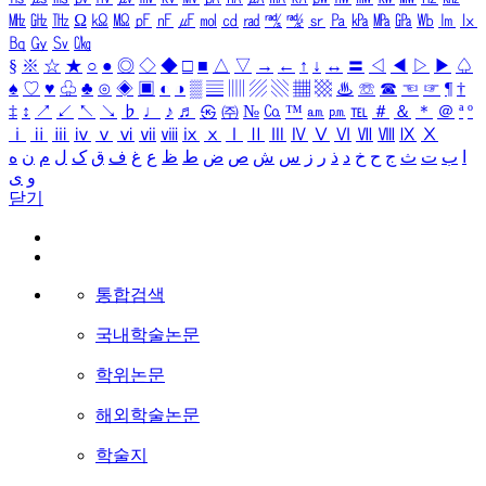
㎒
㎓
㎔
Ω
㏀
㏁
㎊
㎋
㎌
㏖
㏅
㎭
㎮
㎯
㏛
㎩
㎪
㎫
㎬
㏝
㏐
㏓
㏃
㏉
㏜
㏆
§
※
☆
★
○
●
◎
◇
◆
□
■
△
▽
→
←
↑
↓
↔
〓
◁
◀
▷
▶
♤
♠
♡
♥
♧
♣
⊙
◈
▣
◐
◑
▒
▤
▥
▨
▧
▦
▩
♨
☏
☎
☜
☞
¶
†
‡
↕
↗
↙
↖
↘
♭
♩
♪
♬
㉿
㈜
№
㏇
™
㏂
㏘
℡
＃
＆
＊
＠
ª
º
ⅰ
ⅱ
ⅲ
ⅳ
ⅴ
ⅵ
ⅶ
ⅷ
ⅸ
ⅹ
Ⅰ
Ⅱ
Ⅲ
Ⅳ
Ⅴ
Ⅵ
Ⅶ
Ⅷ
Ⅸ
Ⅹ
ا
ب
ت
ث
ج
ح
خ
د
ذ
ر
ز
س
ش
ص
ض
ط
ظ
ع
غ
ف
ق
ک
ل
م
ن
ه
و
ی
닫기
통합검색
국내학술논문
학위논문
해외학술논문
학술지