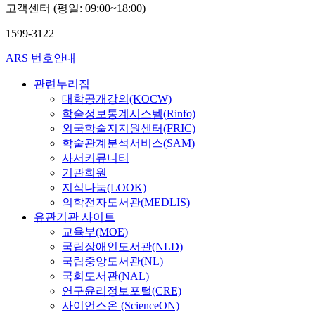
고객센터 (평일: 09:00~18:00)
1599-3122
ARS 번호안내
관련누리집
대학공개강의(KOCW)
학술정보통계시스템(Rinfo)
외국학술지지원센터(FRIC)
학술관계분석서비스(SAM)
사서커뮤니티
기관회원
지식나눔(LOOK)
의학전자도서관(MEDLIS)
유관기관 사이트
교육부(MOE)
국립장애인도서관(NLD)
국립중앙도서관(NL)
국회도서관(NAL)
연구윤리정보포털(CRE)
사이언스온 (ScienceON)