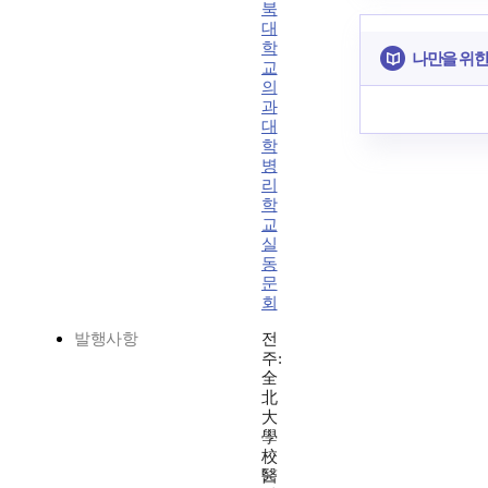
북
대
학
나만을 위한
교
의
과
대
학
병
리
학
교
실
동
문
회
발행사항
전
주:
全
北
大
學
校
醫