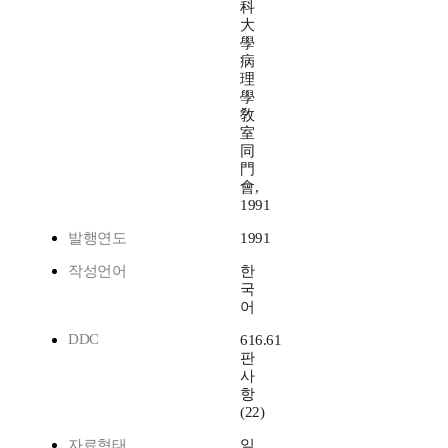
科
大
學
病
理
學
敎
室
同
門
會,
1991
발행연도
1991
작성언어
한
국
어
DDC
616.61
판
사
항
(22)
자료형태
일