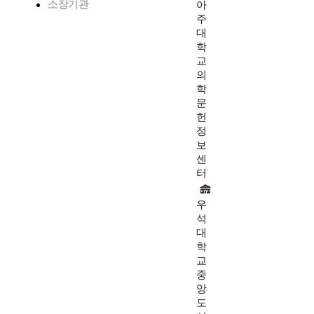
소장기관
아
주
대
학
교
의
학
문
헌
정
보
센
터
우
석
대
학
교
중
앙
도