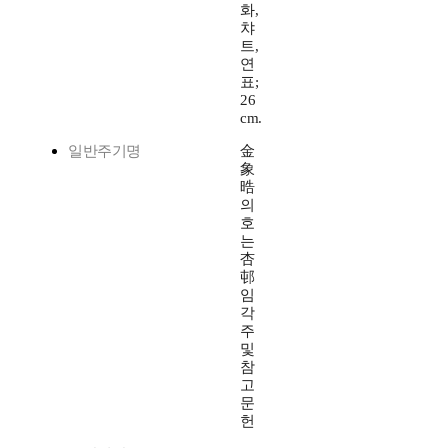
화,
챠
트,
연
표;
26
cm.
일반주기명
金
象
晧
의
호
는
杏
邨
임
각
주
및
참
고
문
헌