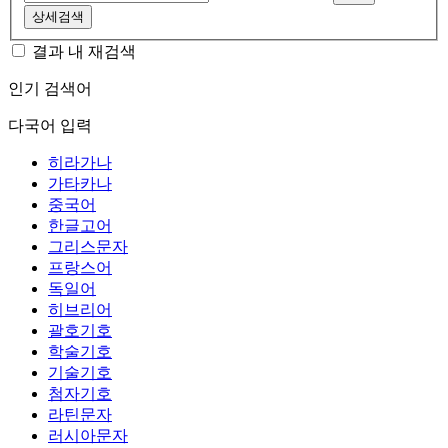
상세검색
결과 내 재검색
인기 검색어
다국어 입력
히라가나
가타카나
중국어
한글고어
그리스문자
프랑스어
독일어
히브리어
괄호기호
학술기호
기술기호
첨자기호
라틴문자
러시아문자