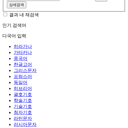
상세검색
결과 내 재검색
인기 검색어
다국어 입력
히라가나
가타카나
중국어
한글고어
그리스문자
프랑스어
독일어
히브리어
괄호기호
학술기호
기술기호
첨자기호
라틴문자
러시아문자