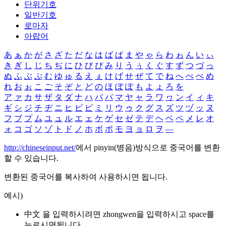
단위기호
일반기호
로마자
아랍어
あ
ぁ
か
が
さ
ざ
た
だ
な
は
ば
ぱ
ま
や
ゃ
ら
わ
ゎ
ん
い
ぃ
き
ぎ
し
じ
ち
ぢ
に
ひ
び
ぴ
み
り
う
ぅ
く
ぐ
す
ず
つ
づ
っ
ぬ
ふ
ぶ
ぷ
む
ゆ
ゅ
る
え
ぇ
け
げ
せ
ぜ
て
で
ね
へ
べ
ぺ
め
れ
お
ぉ
こ
ご
そ
ぞ
と
ど
の
ほ
ぼ
ぽ
も
よ
ょ
ろ
を
ア
ァ
カ
サ
ザ
タ
ダ
ナ
ハ
バ
パ
マ
ヤ
ャ
ラ
ワ
ヮ
ン
イ
ィ
キ
ギ
シ
ジ
チ
ヂ
ニ
ヒ
ビ
ピ
ミ
リ
ウ
ゥ
ク
グ
ス
ズ
ツ
ヅ
ッ
ヌ
フ
ブ
プ
ム
ユ
ュ
ル
エ
ェ
ケ
ゲ
セ
ゼ
テ
デ
ヘ
ベ
ペ
メ
レ
オ
ォ
コ
ゴ
ソ
ゾ
ト
ド
ノ
ホ
ボ
ポ
モ
ヨ
ョ
ロ
ヲ
―
http://chineseinput.net/
에서 pinyin(병음)방식으로 중국어를 변환
할 수 있습니다.
변환된 중국어를 복사하여 사용하시면 됩니다.
예시)
中文 을 입력하시려면
zhongwen
을 입력하시고 space를
누르시면됩니다.