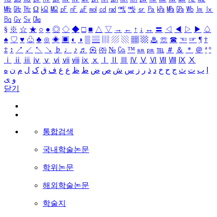
㎒
㎓
㎔
Ω
㏀
㏁
㎊
㎋
㎌
㏖
㏅
㎭
㎮
㎯
㏛
㎩
㎪
㎫
㎬
㏝
㏐
㏓
㏃
㏉
㏜
㏆
§
※
☆
★
○
●
◎
◇
◆
□
■
△
▽
→
←
↑
↓
↔
〓
◁
◀
▷
▶
♤
♠
♡
♥
♧
♣
⊙
◈
▣
◐
◑
▒
▤
▥
▨
▧
▦
▩
♨
☏
☎
☜
☞
¶
†
‡
↕
↗
↙
↖
↘
♭
♩
♪
♬
㉿
㈜
№
㏇
™
㏂
㏘
℡
＃
＆
＊
＠
ª
º
ⅰ
ⅱ
ⅲ
ⅳ
ⅴ
ⅵ
ⅶ
ⅷ
ⅸ
ⅹ
Ⅰ
Ⅱ
Ⅲ
Ⅳ
Ⅴ
Ⅵ
Ⅶ
Ⅷ
Ⅸ
Ⅹ
ا
ب
ت
ث
ج
ح
خ
د
ذ
ر
ز
س
ش
ص
ض
ط
ظ
ع
غ
ف
ق
ک
ل
م
ن
ه
و
ی
닫기
통합검색
국내학술논문
학위논문
해외학술논문
학술지