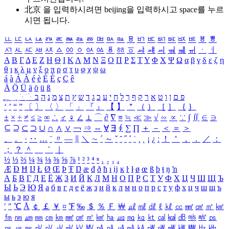
北京 을 입력하시려면
beijing
을 입력하시고 space를 누르
시면 됩니다.
ㅥ
ㅦ
ㅧ
ㅨ
ㅩ
ㅪ
ㅫ
ㅬ
ㅭ
ㅮ
ㅯ
ㅰ
ㅱ
ㅲ
ㅳ
ㅴ
ㅵ
ㅶ
ㅷ
ㅸ
ㅹ
ㅺ
ㅻ
ㅼ
ㅽ
ㅾ
ㅿ
ㆀ
ㆁ
ㆂ
ㆃ
ㆄ
ㆅ
ㆆ
ㆇ
ㆈ
ㆉ
ㆊ
ㆋ
ㆌ
ㆍ
ㆎ
Α
Β
Γ
Δ
Ε
Ζ
Η
Θ
Ι
Κ
Λ
Μ
Ν
Ξ
Ο
Π
Ρ
Σ
Τ
Υ
Φ
Χ
Ψ
Ω
α
β
γ
δ
ε
ζ
η
θ
ι
κ
λ
μ
ν
ξ
ο
π
ρ
σ
τ
υ
φ
χ
ψ
ω
á
à
Á
À
é
è
É
È
ç
Ç
ê
Ä
Ö
Ü
ä
ö
ü
ß
ְ
ֳ
ֲ
ֱ
ָ
ַ
ֵ
ֶ
ִ
ֹ
ּ
ֻ
ׂ
ׁ
ּ
ב
ה
נ
מ
צ
ת
ץ
ש
ד
ג
כ
ע
י
ח
ל
ך
ף
ק
ר
א
ט
ו
ן
ם
פ
‘
’
“
”
〔
〕
〈
〉
「
」
『
』
【
】
＂
（
）
［
］
｛
｝
±
×
÷
≠
≤
≥
∞
∴
♂
♀
∠
⊥
⌒
∂
∇
≡
≒
≪
≫
√
∽
∝
∵
∫
∬
∈
∋
⊆
⊇
⊂
⊃
∪
∩
∧
∨
￢
⇒
⇔
∀
∃
∮
∑
∏
＋
－
＜
＝
＞
、
。
·
‥
…
¨
〃
―
∥
＼
∼
´
～
ˇ
˘
˝
˚
˙
¸
˛
¡
¿
ː
！
＇
，
．
／
：
；
？
＾
＿
｀
｜
½
⅓
⅔
¼
¾
⅛
⅜
⅝
⅞
¹
²
³
⁴
ⁿ
₁
₂
₃
₄
Æ
Ð
Ħ
Ĳ
Ł
Ø
Œ
Þ
Ŧ
Ŋ
æ
đ
ð
ħ
ı
ĳ
ĸ
ŀ
ł
ø
œ
ß
þ
ŧ
ŋ
ŉ
А
Б
В
Г
Д
Е
Ё
Ж
З
И
Й
К
Л
М
Н
О
П
Р
С
Т
У
Ф
Х
Ц
Ч
Ш
Щ
Ъ
Ы
Ь
Э
Ю
Я
а
б
в
г
д
е
ё
ж
з
и
й
к
л
м
н
о
п
р
с
т
у
ф
х
ц
ч
ш
щ
ъ
ы
ь
э
ю
я
′
″
℃
Å
￠
￡
￥
¤
℉
‰
＄
％
Ｆ
￦
㎕
㎖
㎗
ℓ
㎘
㏄
㎣
㎤
㎥
㎦
㎙
㎚
㎛
㎜
㎝
㎞
㎟
㎠
㎡
㎢
㏊
㎍
㎎
㎏
㏏
㎈
㎉
㏈
㎧
㎨
㎰
㎱
㎲
㎳
㎴
㎵
㎶
㎷
㎸
㎹
㎀
㎁
㎂
㎃
㎄
㎺
㎻
㎽
㎾
㎿
㎐
㎑