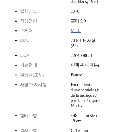
d'editions, 1976
발행연도
1976
작성언어
프랑스어
주제어
Music
DDC
781/.1 판사항
(22)
ISBN
2264000031
자료형태
단행본(다권본)
발행국(도시)
France
서명/저자사항
Fondements
d'une semiologie
de la musique /
par Jean-Jacques
Nattiez.
형태사항
448 p. : music ;
18 cm.
총서사항
Collection