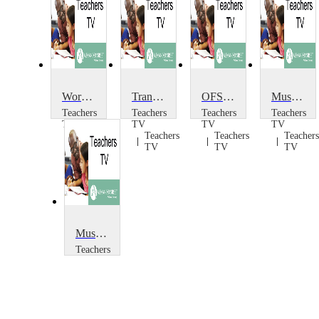
World Music from The Brit School
Transforming the Music Room
OFSTED! The Musical
Musicâ€™s Energy Footprint: Energy Footprint of T-shirts
Teachers
Teachers
Teachers
Teachers
TV
TV
TV
TV
Teachers
Teachers
Teachers
Teachers
TV
TV
TV
TV
Music's Energy Footprint
Teachers
TV
Teachers
TV