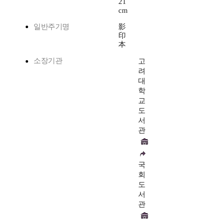
21
cm
일반주기명
影
印
本
소장기관
고
려
대
학
교
도
서
관
국
회
도
서
관