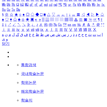
㎒
㎓
㎔
Ω
㏀
㏁
㎊
㎋
㎌
㏖
㏅
㎭
㎮
㎯
㏛
㎩
㎪
㎫
㎬
㏝
㏐
㏓
㏃
㏉
㏜
㏆
§
※
☆
★
○
●
◎
◇
◆
□
■
△
▽
→
←
↑
↓
↔
〓
◁
◀
▷
▶
♤
♠
♡
♥
♧
♣
⊙
◈
▣
◐
◑
▒
▤
▥
▨
▧
▦
▩
♨
☏
☎
☜
☞
¶
†
‡
↕
↗
↙
↖
↘
♭
♩
♪
♬
㉿
㈜
№
㏇
™
㏂
㏘
℡
＃
＆
＊
＠
ª
º
ⅰ
ⅱ
ⅲ
ⅳ
ⅴ
ⅵ
ⅶ
ⅷ
ⅸ
ⅹ
Ⅰ
Ⅱ
Ⅲ
Ⅳ
Ⅴ
Ⅵ
Ⅶ
Ⅷ
Ⅸ
Ⅹ
ا
ب
ت
ث
ج
ح
خ
د
ذ
ر
ز
س
ش
ص
ض
ط
ظ
ع
غ
ف
ق
ک
ل
م
ن
ه
و
ی
닫기
통합검색
국내학술논문
학위논문
해외학술논문
학술지