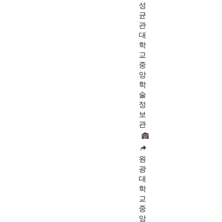
성
균
관
대
학
교
중
앙
학
술
정
보
관
원
광
대
학
교
중
앙