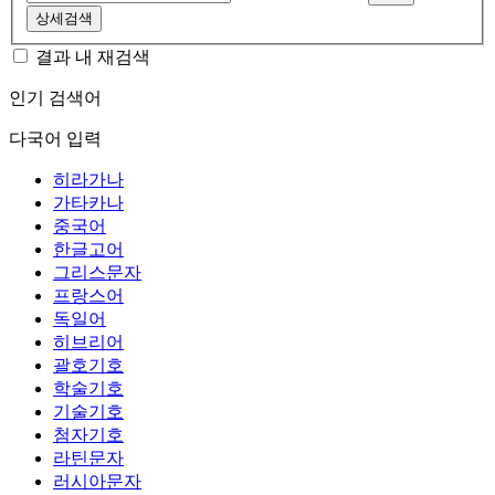
상세검색
결과 내 재검색
인기 검색어
다국어 입력
히라가나
가타카나
중국어
한글고어
그리스문자
프랑스어
독일어
히브리어
괄호기호
학술기호
기술기호
첨자기호
라틴문자
러시아문자