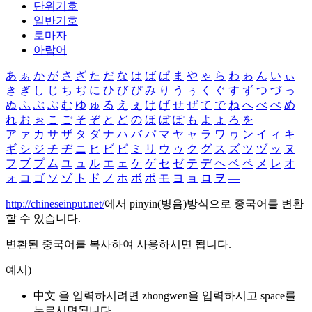
단위기호
일반기호
로마자
아랍어
あ
ぁ
か
が
さ
ざ
た
だ
な
は
ば
ぱ
ま
や
ゃ
ら
わ
ゎ
ん
い
ぃ
き
ぎ
し
じ
ち
ぢ
に
ひ
び
ぴ
み
り
う
ぅ
く
ぐ
す
ず
つ
づ
っ
ぬ
ふ
ぶ
ぷ
む
ゆ
ゅ
る
え
ぇ
け
げ
せ
ぜ
て
で
ね
へ
べ
ぺ
め
れ
お
ぉ
こ
ご
そ
ぞ
と
ど
の
ほ
ぼ
ぽ
も
よ
ょ
ろ
を
ア
ァ
カ
サ
ザ
タ
ダ
ナ
ハ
バ
パ
マ
ヤ
ャ
ラ
ワ
ヮ
ン
イ
ィ
キ
ギ
シ
ジ
チ
ヂ
ニ
ヒ
ビ
ピ
ミ
リ
ウ
ゥ
ク
グ
ス
ズ
ツ
ヅ
ッ
ヌ
フ
ブ
プ
ム
ユ
ュ
ル
エ
ェ
ケ
ゲ
セ
ゼ
テ
デ
ヘ
ベ
ペ
メ
レ
オ
ォ
コ
ゴ
ソ
ゾ
ト
ド
ノ
ホ
ボ
ポ
モ
ヨ
ョ
ロ
ヲ
―
http://chineseinput.net/
에서 pinyin(병음)방식으로 중국어를 변환
할 수 있습니다.
변환된 중국어를 복사하여 사용하시면 됩니다.
예시)
中文 을 입력하시려면
zhongwen
을 입력하시고 space를
누르시면됩니다.