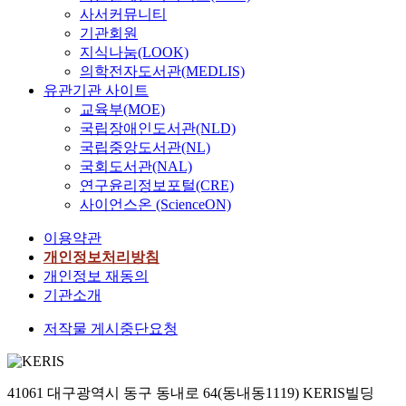
사서커뮤니티
기관회원
지식나눔(LOOK)
의학전자도서관(MEDLIS)
유관기관 사이트
교육부(MOE)
국립장애인도서관(NLD)
국립중앙도서관(NL)
국회도서관(NAL)
연구윤리정보포털(CRE)
사이언스온 (ScienceON)
이용약관
개인정보처리방침
개인정보 재동의
기관소개
저작물 게시중단요청
41061 대구광역시 동구 동내로 64(동내동1119) KERIS빌딩