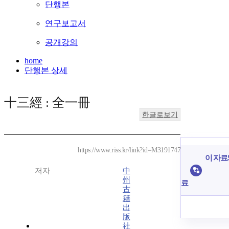
단행본
연구보고서
공개강의
home
단행본 상세
十三經 : 全一冊
한글로보기
https://www.riss.kr/link?id=M3191747
이 자료와
저자
中
州
료
古
籍
出
版
社