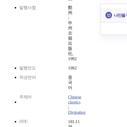
발행사항
鄭
州
나만을 
:
中
州
古
籍
出
版
社,
1992
발행연도
1992
작성언어
중
국
어
주제어
Chinese
classics
;
Divination
DDC
181.11
판