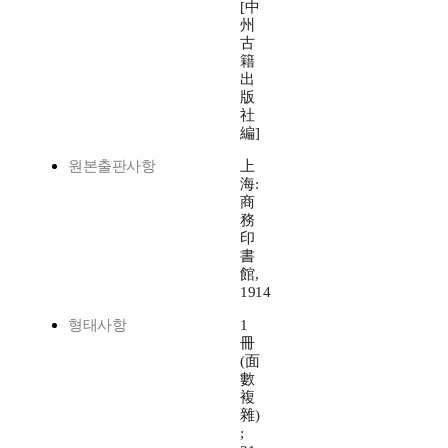
[中
州
古
籍
出
版
社
編]
원본출판사항
上
海:
商
務
印
書
館,
1914
형태사항
1
冊
(面
數
複
雜)
;