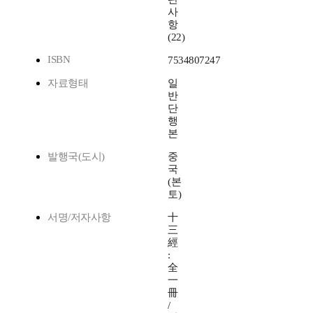
사
항
(22)
ISBN
7534807247
자료형태
일
반
단
행
본
발행국(도시)
중
국
(본
토)
서명/저자사항
十
三
經
:
全
一
冊
/