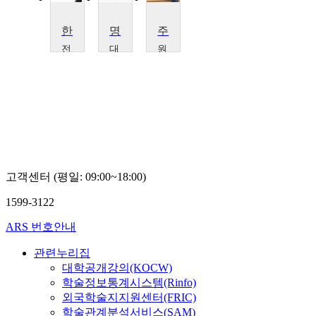
한문교과 교재연구 및 지도법
명저로 읽는 중국 사회와 문화
주역해석사
전
대
원
주
구
광
대
한
대
학
의
학
교
대
교
백
학
임
광
교
병
호
이
학
승
우
고객센터 (평일: 09:00~18:00)
1599-3122
ARS 번호안내
관련누리집
대학공개강의(KOCW)
학술정보통계시스템(Rinfo)
외국학술지지원센터(FRIC)
학술관계분석서비스(SAM)