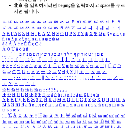
北京 을 입력하시려면
beijing
을 입력하시고 space를 누르
시면 됩니다.
ㅥ
ㅦ
ㅧ
ㅨ
ㅩ
ㅪ
ㅫ
ㅬ
ㅭ
ㅮ
ㅯ
ㅰ
ㅱ
ㅲ
ㅳ
ㅴ
ㅵ
ㅶ
ㅷ
ㅸ
ㅹ
ㅺ
ㅻ
ㅼ
ㅽ
ㅾ
ㅿ
ㆀ
ㆁ
ㆂ
ㆃ
ㆄ
ㆅ
ㆆ
ㆇ
ㆈ
ㆉ
ㆊ
ㆋ
ㆌ
ㆍ
ㆎ
Α
Β
Γ
Δ
Ε
Ζ
Η
Θ
Ι
Κ
Λ
Μ
Ν
Ξ
Ο
Π
Ρ
Σ
Τ
Υ
Φ
Χ
Ψ
Ω
α
β
γ
δ
ε
ζ
η
θ
ι
κ
λ
μ
ν
ξ
ο
π
ρ
σ
τ
υ
φ
χ
ψ
ω
á
à
Á
À
é
è
É
È
ç
Ç
ê
Ä
Ö
Ü
ä
ö
ü
ß
ְ
ֳ
ֲ
ֱ
ָ
ַ
ֵ
ֶ
ִ
ֹ
ּ
ֻ
ׂ
ׁ
ּ
ב
ה
נ
מ
צ
ת
ץ
ש
ד
ג
כ
ע
י
ח
ל
ך
ף
ק
ר
א
ט
ו
ן
ם
פ
‘
’
“
”
〔
〕
〈
〉
「
」
『
』
【
】
＂
（
）
［
］
｛
｝
±
×
÷
≠
≤
≥
∞
∴
♂
♀
∠
⊥
⌒
∂
∇
≡
≒
≪
≫
√
∽
∝
∵
∫
∬
∈
∋
⊆
⊇
⊂
⊃
∪
∩
∧
∨
￢
⇒
⇔
∀
∃
∮
∑
∏
＋
－
＜
＝
＞
、
。
·
‥
…
¨
〃
―
∥
＼
∼
´
～
ˇ
˘
˝
˚
˙
¸
˛
¡
¿
ː
！
＇
，
．
／
：
；
？
＾
＿
｀
｜
½
⅓
⅔
¼
¾
⅛
⅜
⅝
⅞
¹
²
³
⁴
ⁿ
₁
₂
₃
₄
Æ
Ð
Ħ
Ĳ
Ł
Ø
Œ
Þ
Ŧ
Ŋ
æ
đ
ð
ħ
ı
ĳ
ĸ
ŀ
ł
ø
œ
ß
þ
ŧ
ŋ
ŉ
А
Б
В
Г
Д
Е
Ё
Ж
З
И
Й
К
Л
М
Н
О
П
Р
С
Т
У
Ф
Х
Ц
Ч
Ш
Щ
Ъ
Ы
Ь
Э
Ю
Я
а
б
в
г
д
е
ё
ж
з
и
й
к
л
м
н
о
п
р
с
т
у
ф
х
ц
ч
ш
щ
ъ
ы
ь
э
ю
я
′
″
℃
Å
￠
￡
￥
¤
℉
‰
＄
％
Ｆ
￦
㎕
㎖
㎗
ℓ
㎘
㏄
㎣
㎤
㎥
㎦
㎙
㎚
㎛
㎜
㎝
㎞
㎟
㎠
㎡
㎢
㏊
㎍
㎎
㎏
㏏
㎈
㎉
㏈
㎧
㎨
㎰
㎱
㎲
㎳
㎴
㎵
㎶
㎷
㎸
㎹
㎀
㎁
㎂
㎃
㎄
㎺
㎻
㎽
㎾
㎿
㎐
㎑